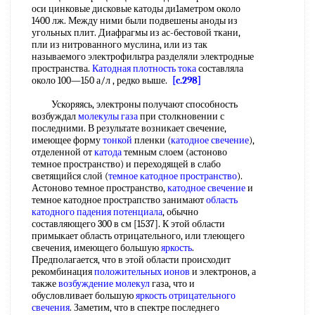
оси цинковые дисковые катоды ди1аметром около
1400 лж. Между ними были подвешены аноды из
угольных плит. Диафрагмы из ас-бестовой ткани,
пли из нитрованного муслина, или из так
называемого электрофильтра разделяли электродные
пространства.
Катодная плотность тока
составляла
около 100—150 а/л , редко выше.
[c.298]
Ускоряясь, электроны получают способность
возбуждал
молекулы газа
при столкновении с
последними. В результате возникает свечение,
имеющее форму
тонкой
пленки (
катодное свечение
),
отделенной от
катода
темным слоем (астоново
темное пространство) и переходящей в слабо
светящийся слой (
темное катодное пространство
).
Астоново темное пространство,
катодное свечение
и
темное катодное прострапство занимают
область
катодного падения
потенциала
, обычно
составляющего 300 в см [1537]. К этой области
примыкает область отрицательного, или тлеющего
свечения, имеющего большую
яркость
.
Предполагается, что в этой области происходит
рекомбинация
положительных ионов
и электронов, а
также
возбуждение молекул
газа, что и
обусловливает большую
яркость
отрицательного
свечения
. Заметим, что в спектре последнего