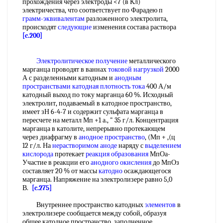
прохождения через электроды <7 (в Кл)
электричества, что соответствует по Фарадею п
грамм-эквивалентам
разложенного электролита,
происходят
следующие
изменения состава раствора
[c.200]
Электролитическое получение
металлического
марганца проводят в ваннах
токовой нагрузкой
2000
А с разделенными катодным и
анодным
пространствами
катодная плотность тока
400 А/м
катодный выход по току марганца 60 %. Исходный
электролит, подаваемый в катодное пространство,
имеет зН 6-4-7 и содержит сульфата марганца в
пересчете на металл Мп +1 а., " 35 г/л. Концентрация
марганца в католите, непрерывно протекающем
через диафрагму в
анодное пространство
, (Мп + ,(ц
12 г/л. На
нерастворимом аноде
наряду с
выделением
кислорода
протекает
реакция образования
МпОа-
Участие в реакции его
анодного окисления
до МпОз
составляет 20 % от массы
катодно
осаждающегося
марганца. Напряжение на электролизере равно 5,0
В.
[c.275]
Внутреннее пространство катодных
элементов
в
электролизере сообщается между собой, образуя
общее катодное пространство, заполненное