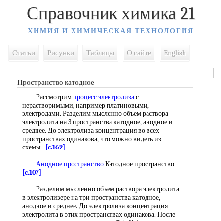
Справочник химика 21
ХИМИЯ И ХИМИЧЕСКАЯ ТЕХНОЛОГИЯ
Статьи
Рисунки
Таблицы
О сайте
English
Пространство катодное
Рассмотрим
процесс электролиза
с
нерастворимыми, например платиновыми,
электродами. Разделим мысленно объем раствора
электролита на 3 пространства катодное, анодное и
среднее. До электролиза концентрация во всех
пространствах одинакова, что можно видеть из
схемы
[c.162]
Анодное пространство
Катодное пространство
[c.107]
Разделим мысленно объем раствора электролита
в электролизере на три пространства катодное,
анодное и среднее. До электролиза концентрация
электролита в этих пространствах одинакова. После