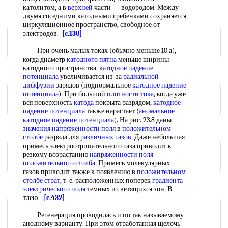
католитом, а в
верхней
части — водородом. Между
двумя соседними катодными гребенками сохраняется
циркуляционное пространство, свободное от
электродов.
[c.130]
При очень малых токах (обычно меньше 10 а),
когда диаметр
катодного пятна
меньше ширины
катодного пространства,
катодное падение
потенциала
увеличивается из-за
радиальной
диффузии
зарядов (поднормальное
катодное падение
потенциала
). При большой
плотности тока
, когда уже
вся поверхность
катода
покрыта разрядом,
катодное
падение потенциала
также нарастает (
аномальное
катодное падение потенциала
). На рис. 23.8 даны
значения
напряженности поля
в
положительном
столбе
разряда для
различных газов
. Даже небольшая
примесь электроотрицательного газа приводит к
резкому возрастанию
напряженности поля
положительного столба
. Примесь молекулярных
газов приводит также к появлению в
положительном
столбе
страт
, т. е. расположенных поперек
градиента
электрического поля
темных и светящихся зон. В
тлею-
[c.432]
Регенерация проводилась и по так называемому
анодному варианту. При этом отработанная щелочь