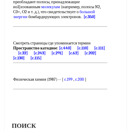
преобладают полосы, принадлежащие
ио1[изованным
молекулам
(например, полосы N2,
С0+, О2 и т. д.), что свидетельствует о
большой
энергии
бомбардирующих электронов.
[c.350]
Смотреть страницы где упоминается термин
Пространство катодное
:
[c.440]
[c.110]
[c.111]
[c.32]
[c.243]
[c.291]
[c.62]
[c.202]
[c.130]
[c.115]
Физическая химия (1987) -- [
c.199
,
c.200
]
ПОИСК