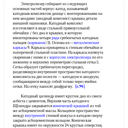
Электролизер собирают из следующих
основных частей корпус-катод, называемый
катодным комплектом днище с монтированными на
нем анодами (анодный комплект) крышка детали
внешней ошиновки. Катодный комплект
изготовляют в виде стальной прямоугольной
обечайки / без дна и крышки, в которую
вмонтированы четыре
ряда
гребенчатых катодных
пальцев (
карманов
) 11. Основа их—
металлические
каркасы
9. Каркасы приварены к стенкам обечайки и
поперечной стальной пластине. На каркасы натянута
сваренная с ними и с
корпусом электролизера
по его
нижнему и верхнему периметрам стальная сетка 5.
Сетка образует гребенчатую перегородку,
разделяющую внутреннее пространство катодного
комплекта на две полости — катодную и анодную,
сообщающиеся между собой только через ячейки
сетки. На сетку наносят диафрагму.
[c.94]
Катодный цилиндр имеет круглое дно из смеси
асбеста с цементом, Верхняя часть катодного
Щ1линдра закрывается
конической
крышкой
из той
же асбоцементной массы. Кольцевое пространство
между
внутренней
стенкой кожуха и катодом сверху
закрыто асбоцементным кольцом. Коническая
крышка имеет по окружности 24 круглых отверстия,