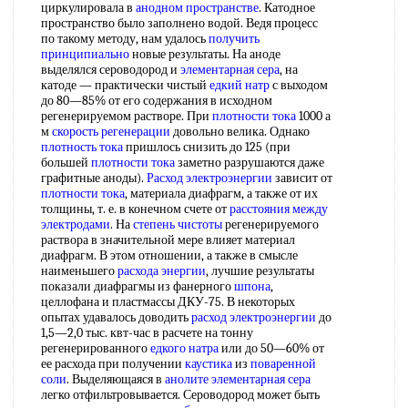
циркулировала в
анодном пространстве
. Катодное
пространство было заполнено водой. Ведя процесс
по такому методу, нам удалось
получить
принципиально
новые результаты. На аноде
выделялся сероводород и
элементарная сера
, на
катоде — практически чистый
едкий натр
с выходом
до 80—85% от его содержания в исходном
регенерируемом растворе. При
плотности тока
1000 а
м
скорость регенерации
довольно велика. Однако
плотность тока
пришлось снизить до 125 (при
большей
плотности тока
заметно разрушаются даже
графитные аноды).
Расход электроэнергии
зависит от
плотности тока
, материала диафрагм, а также от их
толщины, т. е. в конечном счете от
расстояния между
электродами
. На
степень чистоты
регенерируемого
раствора в значительной мере влияет материал
диафрагм. В этом отношении, а также в смысле
наименьшего
расхода энергии
, лучшие результаты
показали диафрагмы из фанерного
шпона
,
целлофана и пластмассы ДКУ-75. В некоторых
опытах удавалось доводить
расход электроэнергии
до
1,5—2,0 тыс. квт-час в расчете на тонну
регенерированного
едкого натра
или до 50—60% от
ее расхода при получении
каустика
из
поваренной
соли
. Выделяющаяся в
анолите
элементарная сера
легко отфильтровывается. Сероводород может быть