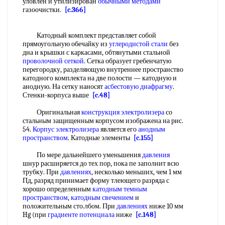
уловлен и утилизирован
обычными методами
газоочистки.
[c.366]
Катодный комплект представляет собой
прямоугольную обечайку из
углеродистой стали
без
дна и крышки с каркасами, обтянутыми стальной
проволочной сеткой
. Сетка образует гребенчатую
перегородку, разделяющую внутреннее пространство
катодного комплекта на две полости — катодную и
анодную. На сетку наносят
асбестовую диафрагму
.
Стенки-корпуса выше
[c.48]
Оригинальная
конструкция электролизера
со
стальным защищенным корпусом изображена на рис.
54.
Корпус электролизера
является его
анодным
пространством
. Катодные элементы
[c.155]
По мере дальнейшего уменьшения
давления
шнур расширяется до тех пор, пока пе заполнит всю
трубку. При
давлениях
, несколько меньших, чем 1 мм
Пд, разряд принимает форму тлеющего разряда с
хорошо определенным
катодным темным
пространством
,
катодным свечением
и
положительным сто.лбом. При
давлениях
ниже 10 мм
Hg (при
градиенте потенциала
ниже
[c.148]