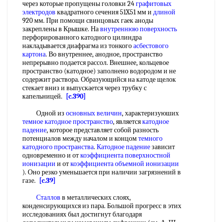
через которые пропущены головки 24
графитовых
электродов
квадратного сечения 51X51 мм и
длиной
920 мм. При помощи свинцовых гаек аноды
закреплены в Крышке. На
внутреннюю поверхность
перфорированного катодного цилиндра
накладывается диафрагма из тонкого
асбестового
картона
. Во внутреннее, анодное, пространство
непрерывно подается рассол. Внешнее, кольцевое
пространство (катодное) заполнено водородом и не
содержит раствора. Образующийся на катоде щелок
стекает вниз и выпускается через трубку с
капельницей.
[c.390]
Одной из
основных величин
, характеризуюших
темное катодное пространство
, является
катодное
падение
, которое представляет собой разность
потенциалов между началом и концом
темного
катодного пространства
.
Катодное падение
зависит
одновременно и от
коэффициента поверхностной
ионизации
и от
коэффициента объемной ионизации
). Оно резко уменьшается при наличии загрязнений в
газе.
[c.39]
Сталлов
в металлических слоях,
конденсирующихся из пара. Большой прогресс в этих
исследованиях был достигнут благодаря