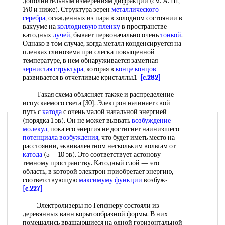
дополнительным измерениям дифракции (см. А. III,
140 и ниже). Структура зерен
металлического
серебра
, осажденных из пара в холодном состоянии в
вакууме на
коллодиевую пленку
в пространстве
катодных
лучей
, бывает первоначально очень
тонкой
.
Однако в том случае, когда металл конденсируется на
пленках глинозема при слегка повыщенной
температуре, в нем обнаруживается заметная
зернистая структура
, которая в
конце концов
развивается в отчетливые кристаллы.1
[c.282]
Такая схема объясняет также и распределение
испускаемого света [30]. Электрон начинает свой
путь с
катода
с очень малой начальной энергией
(порядка 1 эв). Он не может вызвать
возбуждение
молекул
, пока его энергия не достигнет наинизшего
потенциала возбуждения
, что будет иметь место на
расстоянии, эквивалентном нескольким вольтам от
катода
(5 —10 эв). Это соответствует астонову
темному пространству. Катодный слой — это
область, в которой электрон приобретает энергию,
соответствующую
максимуму функции
возбуж-
[c.227]
Электролизеры по Гепфнеру состояли из
деревянных ванн корытообразной формы. В них
помещались вращающиеся на одной горизонтальной