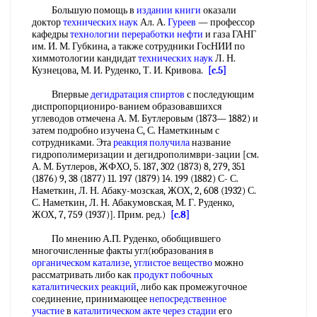
Большую помощь в
издании книги
оказали
доктор
технических наук
Ал. А.
Гуреев
— профессор
кафедры
технологии переработки нефти
и газа ГАНГ
им. И. М. Губкина, а также сотрудники ГосНИИ по
химмотологии кандидат
технических наук
Л. Н.
Кузнецова, М. И. Руденко, Т. И. Кривова.
[c.5]
Впервые
дегидратация спиртов
с последующим
диспропорциониро-ванием образовавшихся
углеводов отмечена А. М. Бутлеровым (1873— 1882) и
затем подробно изучена С, С. Наметкиным с
сотрудниками. Эта
реакция получила
название
гидрополимеризации и дегидрополимври-зации [см.
А. М. Бутлеров, ЖФХО, 5. 187, 302 (1873) 8, 279, 351
(1876) 9, 38 (1877) 11. 197 (1879) 14. 199 (1882) С- С.
Наметкин, Л. Н. Абаку-мозская, ЖОХ, 2, 608 (1932) С.
С. Наметкин, Л. Н. Абакумовская, М. Г. Руденко,
ЖОХ, 7, 759 (1937)]. Прим. ред.)
[c.8]
По мнению А.П. Руденко, обобщившего
многочисленные факты угл(юбразования в
органическом катализе
,
углистое вещество
можно
рассматривать либо как
продукт побочных
каталитических реакций
, либо как промежугочное
соединение, принимающее
непосредственное
участие
в
каталитическом акте
через стадии
его