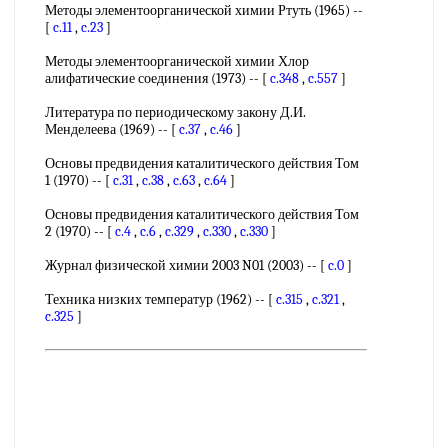
Методы элементоорганической химии Ртуть (1965) --
[
c.11
,
c.23
]
Методы элементоорганической химии Хлор
алифатические соединения (1973) -- [
c.348
,
c.557
]
Литература по периодическому закону Д.И.
Менделеева (1969) -- [
c.37
,
c.46
]
Основы предвидения каталитического действия Том
1 (1970) -- [
c.31
,
c.38
,
c.63
,
c.64
]
Основы предвидения каталитического действия Том
2 (1970) -- [
c.4
,
c.6
,
c.329
,
c.330
,
c.330
]
Журнал физической химии 2003 N01 (2003) -- [
c.0
]
Техника низких температур (1962) -- [
c.315
,
c.321
,
c.325
]