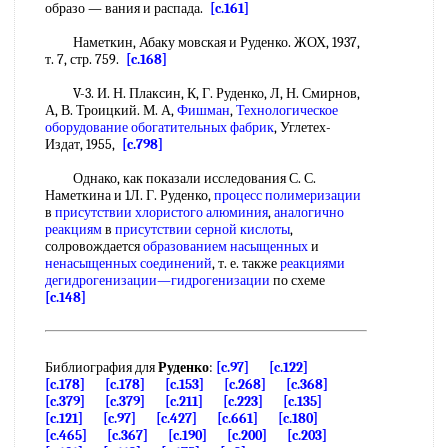
образо — вания и распада.
[c.161]
Наметкин, Абаку мовская и Руденко. ЖОХ, 1937,
т. 7, стр. 759.
[c.168]
V-3. И. Н. Плаксин, К, Г. Руденко, Л, Н. Смирнов,
А, В. Троицкий. М. А,
Фишман
,
Технологическое
оборудование
обогатительных фабрик
, Углетех-
Издат, 1955,
[c.798]
Однако, как показали исследования С. С.
Наметкина и 1Л. Г. Руденко,
процесс полимеризации
в
присутствии хлористого алюминия
,
аналогично
реакциям
в
присутствии серной кислоты
,
солровождается
образованием насыщенных
и
ненасыщенных соединений
, т. е. также
реакциями
дегидрогенизации—гидрогенизации
по схеме
[c.148]
Библиография для
Руденко
:
[c.97]
[c.122]
[c.178]
[c.178]
[c.153]
[c.268]
[c.368]
[c.379]
[c.379]
[c.211]
[c.223]
[c.135]
[c.121]
[c.97]
[c.427]
[c.661]
[c.180]
[c.465]
[c.367]
[c.190]
[c.200]
[c.203]