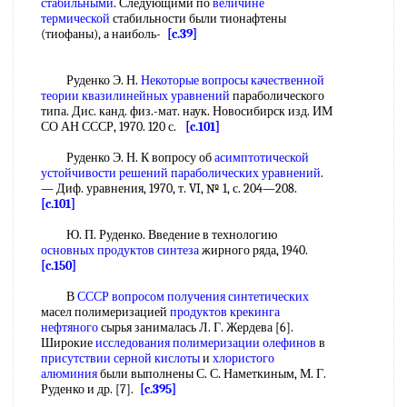
стабильными
. Следующими по
величине
термической
стабильности были тионафтены
(тиофаны), а наиболь-
[c.39]
Руденко Э. Н.
Некоторые вопросы
качественной
теории
квазилинейных уравнений
параболического
типа. Дис. канд. физ.-мат. наук. Новосибирск изд. ИМ
СО АН СССР, 1970. 120 с.
[c.101]
Руденко Э. Н. К вопросу об
асимптотической
устойчивости
решений параболических уравнений
.
— Диф. уравнения, 1970, т. VI, № 1, с. 204—208.
[c.101]
Ю. П. Руденко. Введение в технологию
основных продуктов синтеза
жирного ряда, 1940.
[c.150]
В
СССР вопросом
получения синтетических
масел полимеризацией
продуктов крекинга
нефтяного
сырья занималась Л. Г. Жердева [6].
Широкие
исследования полимеризации олефинов
в
присутствии серной кислоты
и
хлористого
алюминия
были выполнены С. С. Наметкиным, М. Г.
Руденко и др. [7].
[c.395]