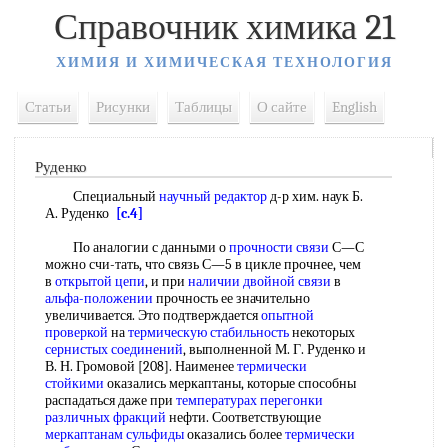
Справочник химика 21
ХИМИЯ И ХИМИЧЕСКАЯ ТЕХНОЛОГИЯ
Статьи
Рисунки
Таблицы
О сайте
English
Руденко
Специальный
научный редактор
д-р хим. наук Б.
А. Руденко
[c.4]
По аналогии с данными о
прочности связи
С—С
можно счи-тать, что связь С—5 в цикле прочнее, чем
в
открытой цепи
, и при
наличии двойной связи
в
альфа-положении
прочность ее значительно
увеличивается. Это подтверждается
опытной
проверкой
на
термическую стабильность
некоторых
сернистых соединений
, выполненной М. Г. Руденко и
В. Н. Громовой [208]. Наименее
термически
стойкими
оказались меркаптаны, которые способны
распадаться даже при
температурах перегонки
различных фракций
нефти. Соответствующие
меркаптанам сульфиды
оказались более
термически