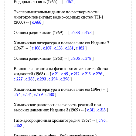
Водородная связь (1964) -- [
c.157
]
Экспериментальные данные по растворимости
многокомпонентных водно-солевых систем ТII-1
(2003) -- [
c.466
]
Основы радиохимии (1969) -- [
c.288
,
c.493
]
Химическая литература и пользование ею Издание 2
(1967) -- [
c.106
,
c.107
,
c.138
,
c.181
,
c.182
]
Основы радиохимии (1960) -- [
c.206
,
c.378
]
Влияние изотопии на физико-химические свойства
жидкостей (1968) -- [
c.21
,
c.49
,
c.212
,
c.213
,
c.226
,
c.227
,
c.283
,
c.293
,
c.294
,
c.296
]
Химическая литература и пользование ею (1964) -- [
c.94
,
c.134
,
c.179
,
c.180
]
Химическое равновесие и скорость реакций при
высоких давлениях Издание 3 (1969) -- [
c.311
,
c.318
]
Газо-адсорбционная хроматография (1967) -- [
c.96
,
c.152
]
Газовая хроматография - Библиографический