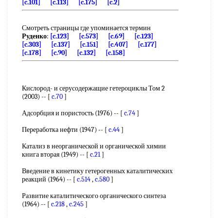
[c.101]
[c.113]
[c.175]
[c.2]
Смотреть страницы где упоминается термин
Руденко
:
[c.123]
[c.573]
[c.69]
[c.123]
[c.303]
[c.137]
[c.151]
[c.407]
[c.177]
[c.178]
[c.90]
[c.132]
[c.158]
Кислород- и серусодержащие гетероциклы Том 2
(2003) -- [
c.70
]
Адсорбция и пористость (1976) -- [
c.74
]
Переработка нефти (1947) -- [
c.44
]
Катализ в неорганической и органической химии
книга вторая (1949) -- [
c.21
]
Введение в кинетику гетерогенных каталитических
реакций (1964) -- [
c.514
,
c.580
]
Развитие каталитического органического синтеза
(1964) -- [
c.218
,
c.245
]