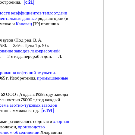
ностроения.
[c.21]
мости
коэффициентов теплоотдачи
ментальные данные
ряда авторов (в
именко и
Каневец
[79] пришли к
 вузов/Под ред. В. А.
1. — 359 с. Цена 1 р. 10 к
ование заводов
лакокрасочной
. — 3-е изд., перераб и доп. — Л.
ровання нефтяной эмульсии
.
1965 г. Изобретения,
промышленные
52 ООО т/год, а в 1938 году заводы
ельностью 75000 т/год каждый.
 семь
азотно-туковых заводов
тонн аммиака в год.
[c.191]
и развивались содовая и
хлорная
волокон,
производство
венном объединении
Хлорвинил