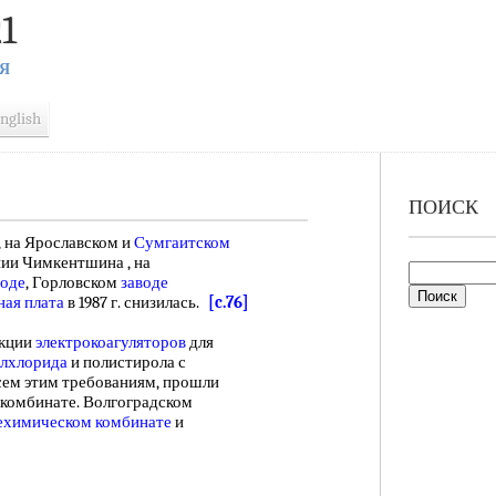
1
Я
nglish
ПОИСК
 на Ярославском и
Сумгаитском
нии Чимкентшина , на
оде
, Горловском
заводе
ная плата
в 1987 г. снизилась.
[c.76]
кции
электрокоагуляторов
для
илхлорида
и полистирола с
сем этим требованиям, прошли
комбинате. Волгоградском
ехимическом комбинате
и