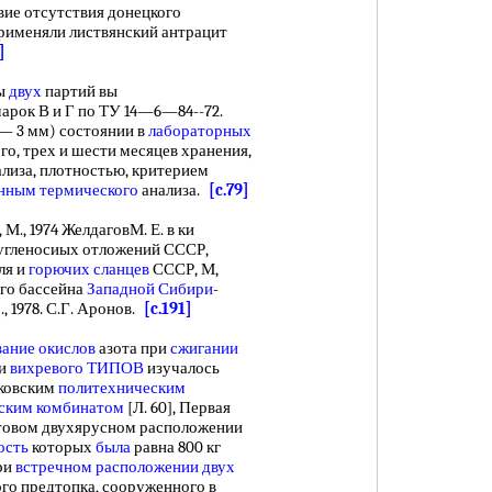
вие отсутствия донецкого
рименяли листвянский антрацит
]
ы
двух
партий вы
арок В и Г по ТУ 14—6—84--72.
 — 3 мм) состоянии в
лабораторных
о, трех и шести месяцев хранения,
лиза, плотностью, критерием
нным термического
анализа.
[c.79]
, М., 1974 ЖелдаговМ. Е. в ки
 угленосиых отложений СССР,
ля и
горючих сланцев
СССР, М,
ого бассейна
Западной Сибири
-
., 1978. С.Г. Аронов.
[c.191]
вание окислов
азота при
сжигании
и
вихревого ТИПОВ
изучалось
ьковским
политехническим
ским комбинатом
[Л. 60], Первая
товом двухярусном расположении
ость
которых
была
равна 800 кг
ри
встречном расположении
двух
ого предтопка, сооруженного в