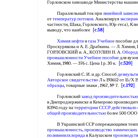
Горловском химзаводе Министерства маши
Параллельный ток при
линейной зависи
от
температур потоков
. Анализируя
экспери
частности, Шака, Горловского, Юр-геса), Кл
выводу, что наиболее
[c.58]
Химия нефти
и
газа Учебное
пособие для
Проскурякова и А. Е. Драбкина. — Л. Химия, 198
ГОРЛОВСКИЙ и. А., КОЗУЛИН Н. А.
Оборуд
промышленности
Учебное пособие
для вузов
Химия, 1980. — 376 с. Цена 1 р. 30 к.
[c.520]
Горловский С. И. и др. Способ
деэмульги
Авторское свидетельство
Л ь 193652 от 15/Х 
образцы
, товарные знаки , 1967, № 7.
[c.192]
Горловский
завод производительностью
в Днепродзержинске и Кемерово производит
К1941 году на
территории СССР
действовало
общей производительностью
более 500 ООО 
В Украинской ССР опережающими темпам
промышленность
,
производство химических
поливинилхлорида
в Калушском
производст