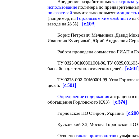
Внедрение разработанных
электрокоагу
использование
полимера по предварительн
показателей
значительно повысят
мощность 
(например, на
Горловском химкомбинате
на 
заводе на 26 %).
[c.109]
Борис Петрович Мельников, Давид Михай
Иванович Кучерявый, Юрий Андреевич Серг
Работа проведена совместно ГИАП и Го
ТУ 0325.00160301.001-96, ТУ 0325.001603-0
бассейна для технологических целей.
[c.501]
ТУ 0325-003-00160301-99. Угли Горловског
целей.
[c.501]
Определение содержания
антрацена в п
обогащения Горловского КХЗ)
[c.374]
Горловское ПО Стирол , Украина
[c.200
Кусковский ХЗ, Москва Горловское ПО
Освоено
также производство
сульфоната