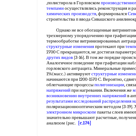
,полистирола в Горловском
производственно
темпами
осуществлялись реконструкция и 
химических производств
, формировался
Сев
строительства п ввода Сивашского анилинок
Однако не все обогащенные витринитовой
трехмерному упорядочению при графитации.
термообработке витринизированных антрац
структурные изменения
протекают при
темп
2700 С прекращаются, не достигая параметр
других видов
[3-16]. В том же порядке проис
Аналогичное поведение при графитации наб
горловского антрацита. Минеральные приме
1%(масс.) активируют
структурные изменен
начинаются при 1200-1570 С. Вероятно, сдви
облегчающие процессы
полигонизации
, связ
напряжений
при нагревании. Включения же
м
возникновению внутренних напряжений
в ан
результатами исследований
распределения н
поляризационнооптическим методом [3-19].
электронном микроскопе
пакеты слоев имеют
значительно превышают расчетные, получе
анализом (рис.
[c.174]