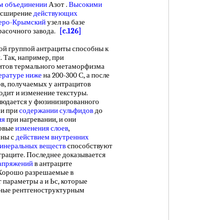
м объединении
Азот .
Высокими
расширение
действующих
еро-Крымский
узел на базе
расочного завода.
[c.126]
 группой антрациты способны к
 Так, например, при
итов термального метаморфизма
ературе ниже
на 200-300 С, а после
ов, получаемых у антрацитов
ходит и изменение текстуры.
людается у фюзинизированного
си при
содержании сульфидов
до
ия
при нагревании, и они
говые
изменения слоев
,
аны с
действием внутренних
инеральных веществ
способствуют
траците. Последнее доказывается
апряжений
в антраците
 Хорошо разрешаемые в
 параметры а и Ьс, которые
нные рентгеноструктурным