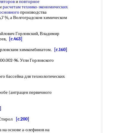
ляторов
и
повторное
ым
расчетам технико-экономических
основного
производства
6,7 %, а Волгоградском химическом
лович Горловский, Владимир
еев,
[c.463]
рловским химкомбинатом.
[c.160]
0.002-96. Угли Горловского
о бассейна для технологических
робе (антрацен первичного
]
 Стирол
[c.200]
 на основе а-олефинов на