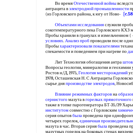
Во время
Отечественной войны
вследст
антрацита в
электродной промышленности
п
(из Горловского района, к югу от Ново-
[c.58
Объектами исследования
служили проб
сокотемпературного пека Горловского КХЗ м
Пробы хранили в гранулах и измельченном (
условиях
.
Анализ проб
проводили после одног
Пробы
характеризовали показателями
техана
спекаемости и поведением при нагреве по
да
Лит Технология обогащения антра
штов
Вопросы геологии, минералогии и геохимии
Ростов н/Д, 1975,
Геология месторождений
уг
1978, Осташевская Н. С Антрациты Горловск
сырье дня
производстве электродов
, Новосиб
Влияние режимных факторов
на
образо
сернистого
мазута в
горелках прямоточного
также в топке парогенератора БТ-35/39 Хар
институтом
совместно с Горловским
химиче
серия опытов
была
проведена при однофрон
четырех горелок,
единичная производительн
мазута в час. Вторая серия
была
проведена п
мазутных горелок на боковых стенах вихрев