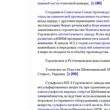
нижней части
топочной камеры.
[c.180]
Создание в
Советском Союзе производс
отрасли химической промышленности
относ
когда наряду с другими первенцами
тяжелой
эксплуатацию Черно-реченский и
Березнико
заканчивалось строительство
Новомосковско
Горловского
азотнотукового завода
. В посл
развитию
аз01Н0й промышленности в
нашей 
внимание. К началу 4С1-х годов
азотная про
важнейших и передовых
отраслей химическ
в мире по мощности и объему производства
Горловском и Рутченковском коксохимич
Узловское по Пластик Шевченковский ЗПМ
Стирол , Украина
[c.200]
Сульфонол НП-3 Горловского завода им
несульфированных веществ, при хранении ра
алкилсульфатов жирных спиртов
Шебекинско
химкомбинатов, вследствие использования н
морально устаревшего оборудования, содер
веществ,
сульфата натрия
и
солей железа
.
Вто
производства
Новокуйбышевского НПК -из-за