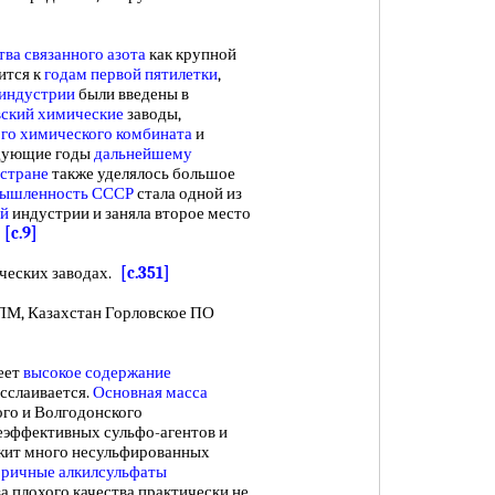
тва
связанного азота
как крупной
ится к
годам первой пятилетки
,
 индустрии
были введены в
вский химические
заводы,
го химического комбината
и
едующие годы
дальнейшему
стране
также уделялось большое
мышленность СССР
стала одной из
ой
индустрии и заняла второе место
.
[c.9]
еских заводах.
[c.351]
, Казахстан Горловское ПО
еет
высокое содержание
сслаивается.
Основная масса
го и Волгодонского
еэффективных сульфо-агентов и
жит много несульфированных
ричные алкилсульфаты
 плохого качества практически не