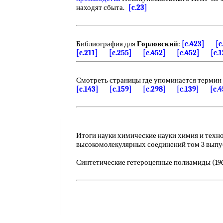
находят сбыта.
[c.23]
Библиография для
Горловский
:
[c.423]
[c
[c.211]
[c.255]
[c.452]
[c.452]
[c.
Смотреть страницы где упоминается термин
[c.143]
[c.159]
[c.298]
[c.139]
[c.
Итоги науки химические науки химия и техн
высокомолекулярных соединений том 3 выпуск 
Синтетические гетероцепные полиамиды (1962