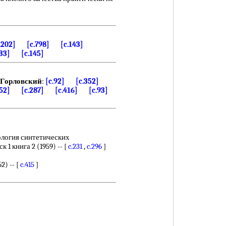
.202]
[c.798]
[c.143]
133]
[c.145]
Горловский
:
[c.92]
[c.352]
452]
[c.287]
[c.416]
[c.93]
ология синтетических
1 книга 2 (1959) -- [
c.231
,
c.296
]
) -- [
c.415
]