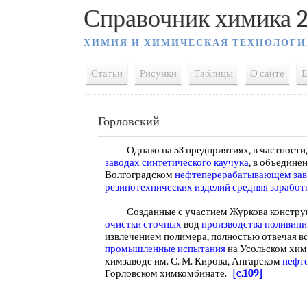
Справочник химика 2
ХИМИЯ И ХИМИЧЕСКАЯ ТЕХНОЛОГИ
Статьи
Рисунки
Таблицы
О сайте
E
Горловский
Однако на 53 предприятиях, в частности,
заводах синтетического каучука
, в объедине
Волгоградском
нефтеперерабатывающем зав
резинотехнических изделий
средняя заработ
Созданные с участием Журкова констру
очистки сточных
вод
производства поливин
извлечением полимера, полностью отвечая в
промышленные испытания
на Усольском хим
химзаводе им. С. М. Кирова, Ангарском
нефт
Горловском химкомбинате.
[c.109]