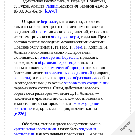
Удмуртская Республика, п. Игра, ул. Советская,
35 Руков. Абашев
Рашид
Басырович Телефон 4134) 3-
16-00, 3-17-64, 3-
[c.490]
Открытие
Бертолле
, как известно, строя свою
химических концепцию о переменном составе хи-
соединений
несте
- мических соединений, относил к
их хиометрического
числу растворы
, тогда как Пруст
состава считал последние мехаяическими смесями.
Позднее ряд ученых Г. И. Гесс, Т.
Грэм
, Г. Копп, Д. И.
Абашев на основании своих исследований
склонялись к
точке зрения
Бертолле
, приходя к
выводам, что
образование растворов
можно
рассматривать как
химический процесс
появления
более или менее
определенных соединений
(гидраты,
сольваты
), а также и как
процесс образования
особых,
неопределенных , но все же
химических соединений
переменного состава. Силы, действием которых
образуются растворы, — писал Д. Н. Абашев, —
находятся в чрезвычайно близком соотношении с
теми силами, от которых зависит
молекулярное
состояние
тел, кристаллизация, явления капил-
[c.226]
Обе фазы, становящиеся тождественными в
критическом состоянии
, могут быть
жидкими
растворами
, как это первый предсказал Д. Абашев