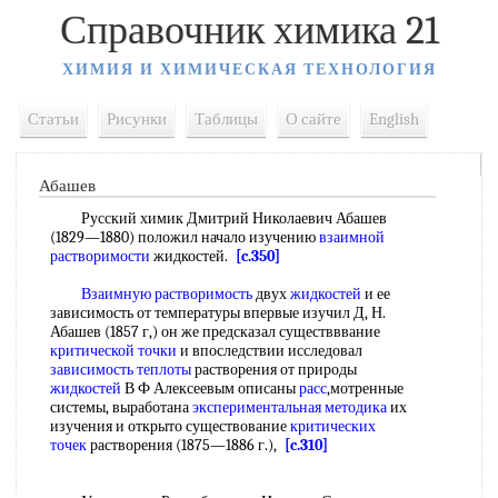
Справочник химика 21
ХИМИЯ И ХИМИЧЕСКАЯ ТЕХНОЛОГИЯ
Статьи
Рисунки
Таблицы
О сайте
English
Абашев
Русский химик Дмитрий Николаевич Абашев
(1829—1880) положил начало изучению
взаимной
растворимости
жидкостей.
[c.350]
Взаимную растворимость
двух
жидкостей
и ее
зависимость от температуры впервые изучил Д, Н.
Абашев (1857 г,) он же предсказал существввание
критической точки
и впоследствии исследовал
зависимость теплоты
растворения от природы
жидкостей
В Ф Алексеевым описаны
расс
,мотренные
системы, выработана
экспериментальная методика
их
изучения и открыто существование
критических
точек
растворения (1875—1886 г.),
[c.310]