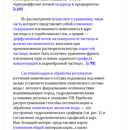
термодиффузии атомов
водорода
в предваритель-
[c.60]
Из рассмотрения
балансового уравнения
,
левая
часть
которого представляет собой
изменение
содержания
извлекаемого компонента в ядре
частицы и в отработанном слое, а правая —
диффузионный поток
на
поверхности частицы
и
количество компонента
, вносимое при
проникновении растворителя внутрь
пористой
частицы
, может быть получено уравнение фронта
извлечения (при условии заданного
профиля
концентраций
в шарообразной частице).
[c.93]
Систематизация
и
обработка результатов
изучения химического состава подземных вод имеет
целью установить взаимосвязь химического состава
воды с литолого-фациальными особенностями
водовмещающих пород, гидродинамическими
условиями региона и залежами УВ. Наиболее
распространенные способы систематизации и
обработки
химических анализов воды
— это
построение гидрохимических графиков (см. рис. 5) и
составление гидрохимических профилей и карт.
Наи-больщий интерес представляют карты
изменения общей
минерализации, а также