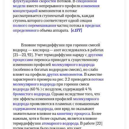
флуктуациями скоростей
потоков. В
секционной
модели
вместо непрерывного профиля
изменения
концентраций
компонентов в потоке
рассматривается ступенчатый профиль, каждая
ступень которого соответствует одной секции
полного перемешивания
частиц потока в
пределах
определенного
объема аппарата.
[c.177]
Влияние термодиффузии при горении смесей
водород — кислород— азот исследовалось в работах
[21—23, 92]. Учет термодиффузии наряду с
другими
процессами
переноса приводит к существенному
изменению профилей
молекулярного водорода
(особенно в богатых водородом смесях), но слабо
влияет на профили
других компонентов
. В качестве
характерного примера на рис. 2.2 приводятся
потоки
молекулярного
водорода
при горении смеси
водорода
(60 % ) с воздухом, содержащей 4 %
бромистого водорода
. Однако вследствие того, что
эти эффекты изменения профилей
молекулярного
водорода
проявляются в пламенах с повышенным
содержанием водорода
, они вряд ли оказывают
значительное влияние на
кинетику процесса
. Более
важным, хотя и более скрытым, является влияние
термрдиффузии
атомарного водорода
. В работе [22]
путем расчетов было показано, что учет