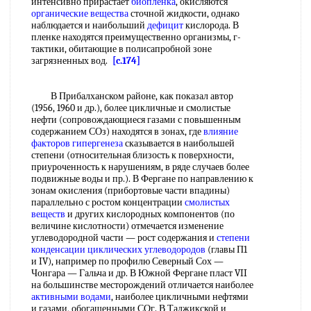
интенсивно прирастает
биопленка
, окисляются
органические вещества
сточной жидкости, однако
наблюдается и наибольший
дефицит
кислорода. В
пленке находятся преимущественно организмы, г-
тактики, обитающие в полисапробной зоне
загрязненных вод.
[c.174]
В Прибалханском районе, как показал автор
(1956, 1960 и др.), более цикличные и смолистые
нефти (сопровождающиеся газами с повышенным
содержанием СОз) находятся в зонах, где
влияние
факторов
гипергенеза
сказывается в наибольшей
степени (относительная близость к поверхности,
приуроченность к нарушениям, в ряде случаев более
подвижные воды и пр.). В Фергане по направлению к
зонам окисления (прибортовые части впадины)
параллельно с ростом концентрации
смолистых
веществ
и других кислородных компонентов (по
величине кислотности) отмечается изменение
углеводородной части — рост содержания и
степени
конденсации
циклических углеводородов
(главы П1
и IV), например по профилю Северный Сох —
Чонгара — Гальча и др. В Южной Фергане пласт VII
на большинстве месторождений отличается наиболее
активными водами
, наиболее цикличными нефтями
и газами, обогащенными СОг. В Таджикской и