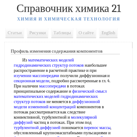
Справочник химика 21
ХИМИЯ И ХИМИЧЕСКАЯ ТЕХНОЛОГИЯ
Статьи
Рисунки
Таблицы
О сайте
English
Профиль изменения содержания компонентов
Из
математических моделей
гидродинамических структур потоков
наибольшее
распространение в расчетной практике и при
изучении массопередачи
получили диффузионная и
секционная модели
, подробно рассмотренные в гл. 4.
При наличии
массопередачи
в потоках
принципиальное содержание и
физический смысл
математических моделей гидродинамических
структур потоков
не меняется в
диффузионной
модели
изменений концентраций
компонентов в
потокак рассматривается как следствие
конвективной, турбулентной и
молекулярной
диффузий
частиц в потоках. При этом под
турбулентной диффузией
понимается
перенос массы
,
обусловленный крупномасштабными пульсациями и