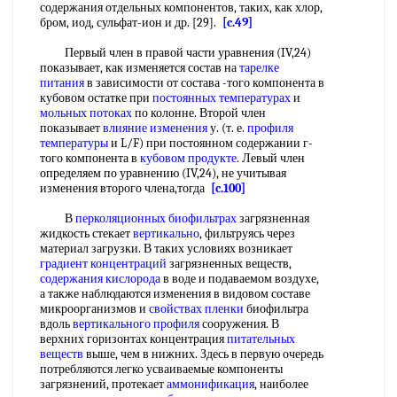
содержания отдельных компонентов, таких, как хлор,
бром, иод, сульфат-ион и др. [29].
[c.49]
Первый член в правой части уравнения (IV,24)
показывает, как изменяется состав на
тарелке
питания
в зависимости от состава -того компонента в
кубовом остатке при
постоянных температурах
и
мольных потоках
по колонне. Второй член
показывает
влияние изменения
у. (т. е.
профиля
температуры
и L/F) при постоянном содержании г-
того компонента в
кубовом продукте
. Левый член
определяем по уравнению (IV,24), не учитывая
изменения второго члена,тогда
[c.100]
В
перколяционных биофильтрах
загрязненная
жидкость стекает
вертикально
, фильтруясь через
материал загрузки. В таких условиях возникает
градиент концентраций
загрязненных веществ,
содержания кислорода
в воде и подаваемом воздухе,
а также наблюдаются изменения в видовом составе
микроорганизмов и
свойствах пленки
биофильтра
вдоль
вертикального профиля
сооружения. В
верхних горизонтах концентрация
питательных
веществ
выше, чем в нижних. Здесь в первую очередь
потребляются легко усваиваемые компоненты
загрязнений, протекает
аммонификация
, наиболее