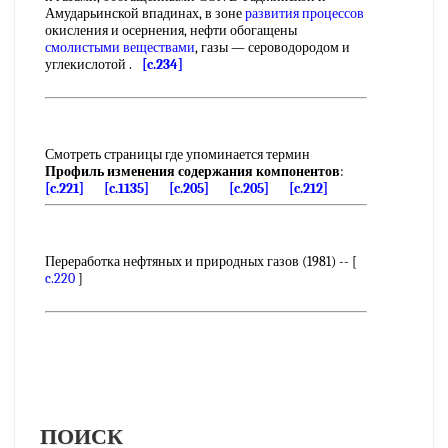
Амударьинской впадинах, в зоне
развития процессов
окисления и осернения, нефти обогащены
смолистыми веществами
, газы — сероводородом и
углекислотой .
[c.234]
Смотреть страницы где упоминается термин
Профиль изменения содержания компонентов
:
[c.221]
[c.1135]
[c.205]
[c.205]
[c.212]
Переработка нефтяных и природных газов (1981) -- [
c.220
]
ПОИСК