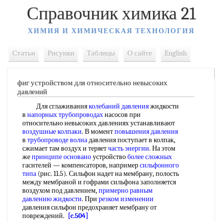
Справочник химика 21
ХИМИЯ И ХИМИЧЕСКАЯ ТЕХНОЛОГИЯ
Статьи
Рисунки
Таблицы
О сайте
English
фиг устройством для относительно невысоких
давлений
Для сглаживания
колебаний давления
жидкости
в
напорных трубопроводах
насосов при
относительно невысоких давлениях устанавливают
воздушные колпаки
. В момент
повышения давления
в
трубопроводе волна
давления поступает в колпак,
сжимает там воздух и теряет
часть энергии
. На этом
же
принципе основано
устройство
более сложных
гасителей — компенсаторов, например
сильфонного
типа
(рис. 11.5). Сильфон надет на мембрану, полость
между мембраной и гофрами сильфона заполняется
воздухом под давлением,
примерно равным
давлению жидкости
. При
резком изменении
давления сильфон предохраняет мембрану от
повреждений.
[c.504]