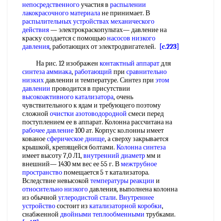
непосредственного
участия в
распылении
лакокрасочного материала
не принимает. В
распылительных устройствах
механического
действия
— электрокраскопультах— давление на
краску создается с помощью
насосов низкого
давления
, работающих от электродвигателей.
[c.223]
На рис. 12 изображен
контактный аппарат
для
синтеза аммиака
,
работающий
при
сравнительно
низких
давлении и температуре. Синтез при
этом
давлении
проводится в присутствии
высокоактивного катализатора
, очень
чувствительного к ядам и требующего поэтому
сложной
очистки азотоводородной
смеси перед
поступлением ее в аппарат. Колонна рассчитана на
рабочее давление
100 ат. Корпус ко.понны имеет
кованое
сферическое днище
, а сверху закрывается
крышкой, крепящейся болтами.
Колонна синтеза
имеет высоту 7,0 Л1,
внутренний диаметр
мм и
внешний— 1430 мм вес ее 55 г. В
межтрубное
пространство
помещается 5 т катализатора.
Вследствие невысокой
температуры реакции
и
относительно низкого
давления, выполнена колонна
из обычной
углеродистой стали
.
Внутреннее
устройство
состоит из
катализаторной коробки
,
снабженной
двойными теплообменными
трубками.