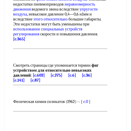
недостатки пневмоприводов
неравномерность
движения
ведомого звена вследствие
упругости
воздуха
, невысокое давление 0,4—0,6 н1мм и
вследствие
этого относительно
большие габариты.
Эти недостатки могут быть уменьшены при
использовании специальных
устройств
регулирования
скорости и повышения давления.
[c.365]
Смотреть страницы где упоминается термин
фиг
устройством для относительно невысоких
давлений
:
[c.602]
[c.275]
[c.6]
[c.36]
[c.141]
[c.87]
Физическая химия силикатов (1962) -- [
c.0
]