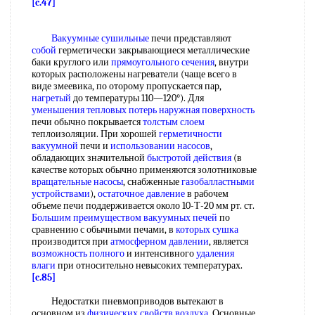
[c.47]
Вакуумные сушильные
печи представляют
собой
герметически закрывающиеся металлические
баки круглого или
прямоугольного сечения
, внутри
которых расположены нагреватели (чаще всего в
виде змеевика, по оторому пропускается пар,
нагретый
до температуры 110—120°). Для
уменьшения тепловых потерь
наружная поверхность
печи обычно покрывается
толстым слоем
теплоизоляции. При хорошей
герметичности
вакуумной
печи и
использовании насосов
,
обладающих значительной
быстротой действия
(в
качестве которых обычно применяются золотниковые
вращательные насосы
, снабженные
газобалластными
устройствами
),
остаточное давление
в рабочем
объеме печи поддерживается около 10-Т-20 мм рт. ст.
Большим преимуществом
вакуумных печей
по
сравнению с обычными печами, в
которых сушка
производится при
атмосферном давлении
, является
возможность полного
и интенсивного
удаления
влаги
при относительно невысоких температурах.
[c.85]
Недостатки пневмоприводов вытекают в
основном из
физических свойств воздуха
. Основные