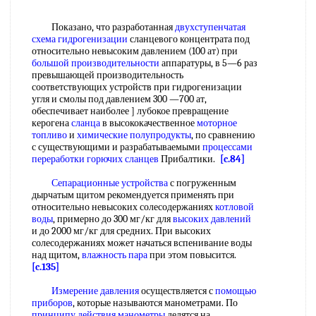
Показано, что разработанная
двухступенчатая
схема гидрогенизации
сланцевого концентрата под
относительно невысоким давлением (100 ат) при
большой производительности
аппаратуры, в 5—6 раз
превышающей производительность
соответствующих устройств при гидрогенизации
угля и смолы под давлением 300 —700 ат,
обеспечивает наиболее ] лубокое превращение
керогена
сланца
в высококачественное
моторное
топливо
и
химические полупродукты
, по сравнению
с существующими и разрабатываемыми
процессами
переработки
горючих сланцев
Прибалтики.
[c.84]
Сепарационные устройства
с погруженным
дырчатым щитом рекомендуется применять при
относительно невысоких солесодержаниях
котловой
воды
, примерно до 300 мг/кг для
высоких давлений
и до 2000 мг/кг для средних. При высоких
солесодержаниях может начаться вспенивание воды
над щитом,
влажность пара
при этом повысится.
[c.135]
Измерение давления
осуществляется с
помощью
приборов
, которые называются манометрами. По
принципу действия манометры
делятся на