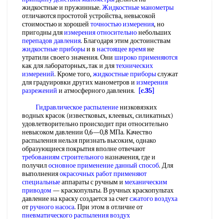
жидкостные и пружинные.
Жидкостные манометры
отличаются простотой устройства, невысокой
стоимостью и хорошей
точностью измерения
, но
пригодны для
измерения относительно
небольших
перепадов давления
. Благодаря этим достоинствам
жидкостные приборы
и в
настоящее время
не
утратили своего значения. Они
широко применяются
как для лабораторных,.так и для
технических
измерений
. Кроме того,
жидкостные приборы
служат
для градуировки других манометров и
измерения
разрежений
и атмосферного давления.
[c.35]
Гидравлическое распыление
низковязких
водных красок (известковых, клеевых, силикатных)
удовлетворительно происходит при относительно
невысоком давлении 0,6—0,8 МПа. Качество
распыления нельзя признать высоким, однако
образующиеся покрытия вполне отвечают
требованиям строительного
назначения, где и
получил
основное применение
данный способ
. Для
выполнения
окрасочных работ
применяют
специальные
аппараты с ручным и
механическим
приводом
— краскопульты. В ручных краскопультах
давление на краску создается за счет
сжатого воздуха
от
ручного насоса
. При этом в отличие от
пневматического распыления
воздух