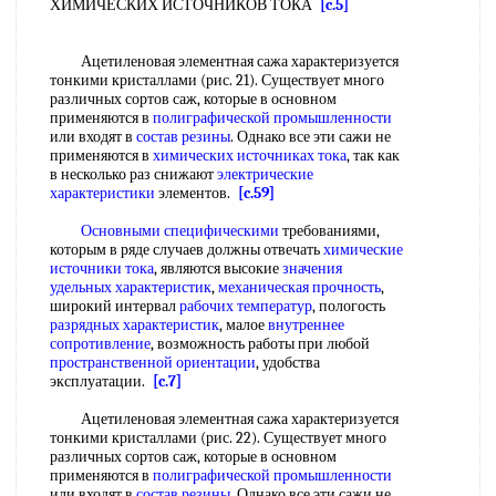
ХИМИЧЕСКИХ ИСТОЧНИКОВ ТОКА
[c.5]
Ацетиленовая элементная сажа характеризуется
тонкими кристаллами (рис. 21). Существует много
различных сортов саж, которые в основном
применяются в
полиграфической промышленности
или входят в
состав резины
. Однако все эти сажи не
применяются в
химических источниках тока
, так как
в несколько раз снижают
электрические
характеристики
элементов.
[c.59]
Основными специфическими
требованиями,
которым в ряде случаев должны отвечать
химические
источники тока
, являются высокие
значения
удельных характеристик
,
механическая прочность
,
широкий интервал
рабочих температур
, пологость
разрядных характеристик
, малое
внутреннее
сопротивление
, возможность работы при любой
пространственной ориентации
, удобства
эксплуатации.
[c.7]
Ацетиленовая элементная сажа характеризуется
тонкими кристаллами (рис. 22). Существует много
различных сортов саж, которые в основном
применяются в
полиграфической промышленности
или входят в
состав резины
. Однако все эти сажи не