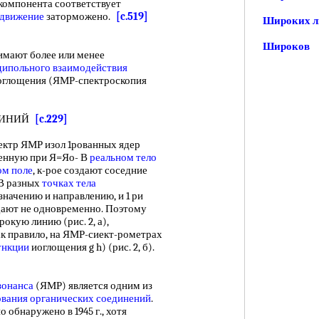
компонента соответствует
 движение
заторможено.
[c.519]
Широких 
Широков
нимают более или менее
дипольного взаимодействия
глощения (ЯМР-спектроскопия
ЛИНИЙ
[c.229]
тр ЯМР изол 1рованных ядер
енную при Я=Яо- В
реальном тело
ом поле
, к-рое создают соседние
 В разных
точках тела
значению и направлению, и 1 ри
ают не одновременно. Поэтому
рокую линию (рис. 2, а),
ак правило, на ЯМР-сиект-рометрах
ункции
иоглощения g h) (рис. 2, б).
зонанса
(ЯМР) является одним из
ования органических соединений
.
обнаружено в 1945 г., хотя