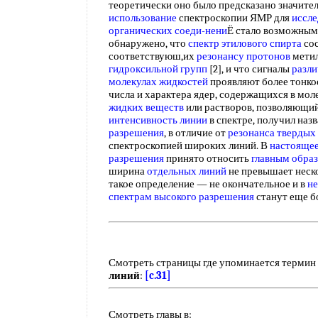
теоретически оно было предсказано значител
использование
спектроскопии ЯМР для
иссле
органических
соеди-нени
Ё стало возможным л
обнаружено, что
спектр этилового спирта
сос
соответствуюш,их
резонансу протонов
метил
гидроксильной групп
[2], и что сигналы
разли
молекулах жидкостей
проявляют более тонкое
числа и характера ядер, содержащихся в моле
жидких веществ
или растворов, позволяющий
интенсивность линии
в спектре, получил наз
разрешения
, в отличие от
резонанса твердых
спектроскопией широких линий. В
настоящее
разрешения
принято относить
главным обра
ширина
отдельных линий
не превышает неско
такое определение — не окончательное и в
н
спектрам высокого разрешения
станут еще б
Смотреть страницы где упоминается термин
линий
:
[c.31]
Смотреть главы в: