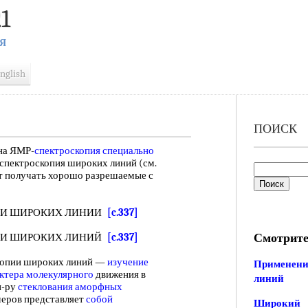
1
Я
nglish
ПОИСК
на ЯМР-
спектроскопия специально
спектроскопия широких линий (см.
т получать хорошо разрешаемые с
И ШИРОКИХ ЛИНИИ
[c.337]
Смотрите
И ШИРОКИХ ЛИНИЙ
[c.337]
опии широких линий —
изучение
Применени
ктера молекулярного
движения в
линий
п-ру
стеклования аморфных
меров представляет
собой
Широкий