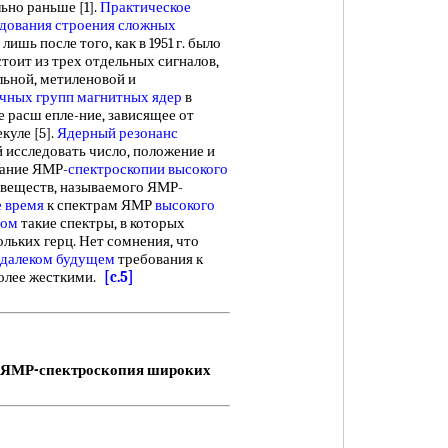
ьно раньше [1].
Практическое
дования строения
сложных
ишь после того, как в 1951 г. было
тоит из трех отдельных сигналов,
ьной, метиленовой и
чных групп
магнитных ядер
в
 расш епле-ние, зависящее от
куле [5].
Ядерный резонанс
 исследовать число, положение и
вание ЯМР-
спектроскопии высокого
веществ, называемого ЯМР-
 время
к спектрам ЯМР
высокого
зом
такие спектры, в которых
льких герц. Нет сомнения, что
едалеком будущем
требования к
олее жесткими.
[c.5]
ЯМР-спектроскопия широких