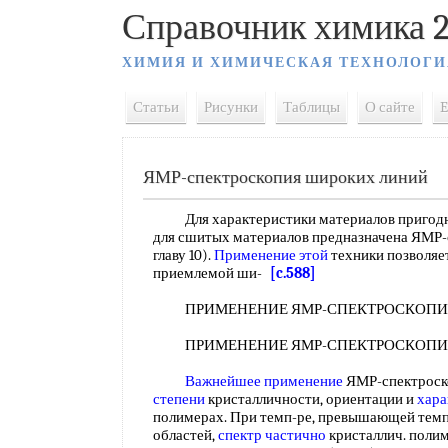
Справочник химика 2
ХИМИЯ И ХИМИЧЕСКАЯ ТЕХНОЛОГИ
Статьи
Рисунки
Таблицы
О сайте
E
ЯМР-спектроскопия широких линий
Для характеристики материалов пригод
для сшитых материалов предназначена ЯМР-
главу 10).
Применение этой
техники позволяе
приемлемой ши-
[c.588]
ПРИМЕНЕНИЕ ЯМР-СПЕКТРОСКОПИ
ПРИМЕНЕНИЕ ЯМР-СПЕКТРОСКОПИ
Важнейшее применение
ЯМР-спектроск
степени
кристалличности, ориентации и
хара
полимерах. При темп-ре, превышающей тем
областей,
спектр частично
кристаллич. поли