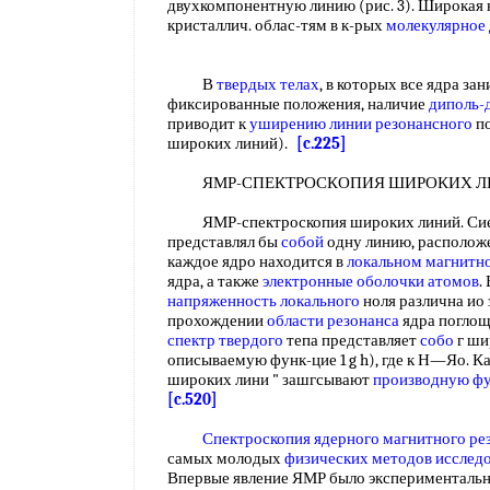
двухкомпонентную линию (рис. 3). Широкая 
кристаллич. облас-тям в к-рых
молекулярное
В
твердых телах
, в которых все ядра за
фиксированные положения, наличие
диполь-
приводит к
уширению линии резонансного
по
широких линий).
[c.225]
ЯМР-СПЕКТРОСКОПИЯ ШИРОКИХ 
ЯМР-спектроскопия широких линий. Сиек
представлял бы
собой
одну линию, располож
каждое ядро находится в
локальном магнитн
ядра, а также
электронные оболочки атомов
.
напряженность локального
ноля различна ио 
прохождении
области резонанса
ядра поглощ
спектр твердого
тепа представляет
собо
г ши
описываемую функ-цие 1 g h), где к Н—Яо. К
широких лини " зашгсывают
производную ф
[c.520]
Спектроскопия ядерного магнитного ре
самых молодых
физических методов исслед
Впервые явление ЯМР было экспериментально 