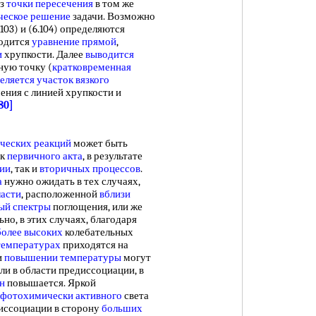
Из
точки пересечения
в том же
ческое решение
задачи. Возможно
103) и (6.104) определяются
ходится
уравнение прямой
,
и
хрупкости. Далее
выводится
ную точку (
кратковременная
еляется участок
вязкого
чения с линией хрупкости и
80]
ческих реакций
может быть
ак
первичного акта
, в результате
ции
, так и
вторичных процессов
.
а
нужно ожидать в тех случаях,
ласти
, расположенной
вблизи
ый спектры
поглощения, или же
но, в этих случаях, благодаря
более высоких
колебательных
температурах
приходятся на
и
повышении температуры
могут
ли в области предиссоциации, в
н
повышается. Яркой
фотохимически активного
света
иссоциации в сторону
больших