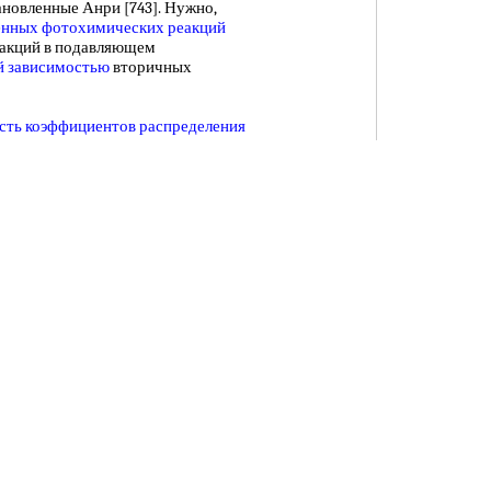
новленные Анри [743]. Нужно,
енных
фотохимических реакций
еакций в подавляющем
й зависимостью
вторичных
сть коэффициентов распределения
зывает, что
область низких
симостью К = f (Т), т. е. для
требования к терыостати-рованию
гут быть ниже, чем для
более
нных
температур в
процессе
ещества
благодаря снижению коэф-
екоторому повышению
пературно-частотные зависимости
имера
и,ли его примесей и
оляризации.
Сорбция полимерами
щению областей к бопее
низким
е особенно
характерно для потерь,
дноосного и
двуосного растяжений
асти
максимума е" в зависимости
 такое изменение для полистирола,
.
[c.595]