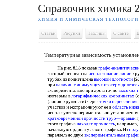
Справочник химика 2
ХИМИЯ И ХИМИЧЕСКАЯ ТЕХНОЛОГИ
Статьи
Рисунки
Таблицы
О сайте
E
Температурная зависимость установлен
На рис. 8.1,6 показан
графо-аналитическ
который основан на
использовании линии
хру
трубах из полиэтилена
высокой плотности
[26
при
наличии минимум
двух
изотерм долгове
экспериментально при достаточно
высоких 
изотермы в
логарифмических координатах
(с
(линию хрупкости) через
точки пересечения
участков и экстраполируют ее в
область низк
используют экспериментально установленн
кратковременной прочности
труб—правый
г
этого графика
находят прочность
, например, 
начальную ординату левого графика. Из
полу
параллельно двум
экспериментальным графи