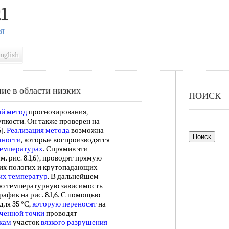
1
Я
nglish
ие в области низких
ПОИСК
ий метод
прогнозирования,
пкости. Он также проверен на
].
Реализация метода
возможна
чности
, которые воспроизводятся
температурах
. Спрямив эти
м. рис. 8.1,6), проводят прямую
их пологих и крутопадающих
их температур
. В дальнейшем
ую температурную зависимость
рафик на рис. 8.1,6. С помощью
для 35 °С,
которую переносят
на
ченной точки
проводят
кам
участок
вязкого разрушения