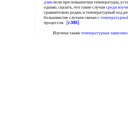
длин
волн при повышегши температуры, уста
однако, сказать, что такие случаи
среди изуч
сравнительно редки, и температурный ход р
большинстве случаев связан с
температурно
процессов.
[c.385]
Изучена также
температурная зависимо
сернистых веществ
(рис. 40). Анализ ее пока
температур
характеризуется более крутой зави
достижения одной и той же
точности анализа
в области
повышенных температур
(>20°) мо
низких
температур.
Использование повыше
установления
равновесного распределения в
ф щиента распределения
приводит также
к
н
чувствительности анализа.
[c.118]
Для всех
полимерных диэлектриков
тем
е и е" обусловлены дипольной
природой пол
релаксационным характером
установления п
низкомолекулярных веществ
приводит к сме
темп
-рам или
высоким частотам
. Это
влияни
наблюдаемых выше ТУстановлено влияние о
полимеров на величину р/ и и
положение обл
от темп-ры и частоты. Особенно значительно
полиамидов и др. при двуосном растяжении