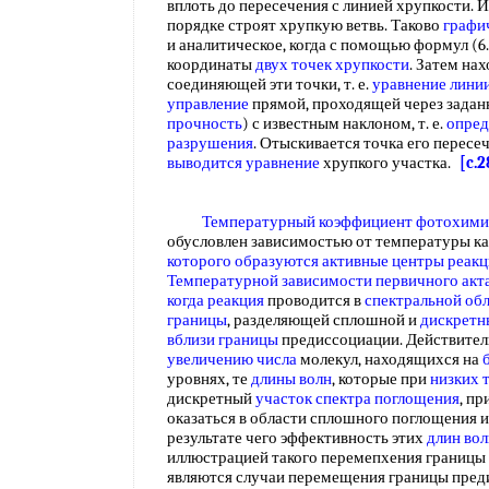
вплоть до пересечения с линией хрупкости. 
порядке строят хрупкую ветвь. Таково
графи
и аналитическое, когда с помощью формул (6.
координаты
двух
точек хрупкости
. Затем на
соединяющей эти точки, т. е.
уравнение лини
управление
прямой, проходящей через задан
прочность
) с известным наклоном, т. е.
опред
разрушения
. Отыскивается точка его пересе
выводится уравнение
хрупкого участка.
[c.2
Температурный коэффициент фотохими
обусловлен зависимостью от температуры к
которого образуются
активные центры реак
Температурной зависимости
первичного акт
когда реакция
проводится в
спектральной об
границы
, разделяющей сплошной и
дискретн
вблизи границы
предиссоциации. Действитель
увеличению числа
молекул, находящихся на
уровнях, те
длины волн
, которые при
низких 
дискретный
участок спектра поглощения
, пр
оказаться в области сплошного поглощения и
результате чего эффективность этих
длин вол
иллюстрацией такого перемепхения границы
являются случаи перемещения границы пред