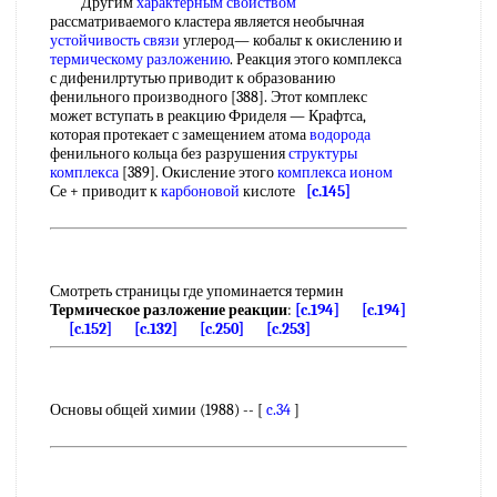
Другим
характерным свойством
рассматриваемого кластера является необычная
устойчивость связи
углерод— кобальт к окислению и
термическому разложению
. Реакция этого комплекса
с дифенилртутью приводит к образованию
фенильного производного [388]. Этот комплекс
может вступать в реакцию Фриделя — Крафтса,
которая протекает с замещением атома
водорода
фенильного кольца без разрушения
структуры
комплекса
[389]. Окисление этого
комплекса ионом
Се + приводит к
карбоновой
кислоте
[c.145]
Смотреть страницы где упоминается термин
Термическое разложение реакции
:
[c.194]
[c.194]
[c.152]
[c.132]
[c.250]
[c.253]
Основы общей химии (1988) -- [
c.34
]