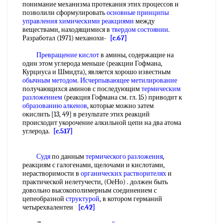
понимание механизма протекания этих процессов и
позволили сформулировать
основные принципы
управления
химическими реакциями
между
веществами, находящимися в
твердом состоянии
.
Разработал (1971) механохи-
[c.67]
Превращение кислот
в амины, содержащие на
один этом углерода меньше (реакции Гофмана,
Курциуса и Шмидта), является хорошо известным
обычным методом
.
Исчерпывающее метилирование
получающихся аминов с последующим
термическим
разложением
(реакция Гофмана см. гл. 15) приводит к
образованию алкенов
, которые можно затем
окислить [13, 49] в результате этих реакций
происходит укорочение алкильной цепи на два атома
углерода.
[c.517]
Судя
по данным
термического разложения
,
реакциям с галогенами, щелочами и кислотами,
нерастворимости в
органических растворителях
и
практической нелетучести, (ОеНо) . должен быть
довольно высокополимерным соединением с
цепеобразной
структурой
, в котором германий
четырехвалентеи
[c.42]