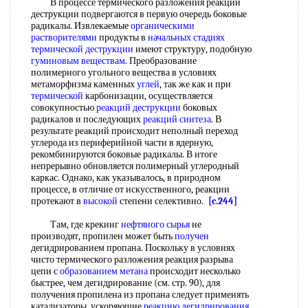
В процессе термического разложения реакции
деструкции подвергаются в первую очередь боковые
радикалы. Извлекаемые
органическими
растворителями
продукты в
начальных стадиях
термической деструкции
имеют структуру, подобную
гуминовым веществам
. Преобразование
полимерного угольного вещества в условиях
метаморфизма каменных
углей
, так же как и при
термической
карбонизации, осуществляется
совокупностью
реакций деструкции
боковых
радикалов и последующих
реакций синтеза
. В
результате реакций происходит неполный переход
углерода из периферийной части в ядерную,
рекомбинируются боковые радикалы. В итоге
непрерывно обновляется полимерный углеродный
каркас. Однако, как указывалось, в природном
процессе, в отличие от искусственного, реакции
протекают в
высокой
степени селективно.
[c.244]
Там, где крекинг
нефтяного сырья
не
производят, пропилен может быть
получен
дегидрированием пропана. Поскольку в условиях
чисто термического разложения реакция разрыва
цепи с
образованием метана
происходит несколько
быстрее, чем дегидрирование (см. стр. 90), для
получения пропилена из пропана следует применять
катализаторы, ускоряющие
реакцию дегидрирования
.