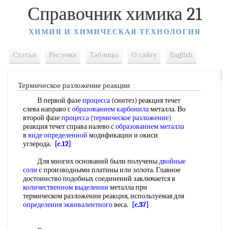
Справочник химика 21
ХИМИЯ И ХИМИЧЕСКАЯ ТЕХНОЛОГИЯ
Статьи
Рисунки
Таблицы
О сайте
English
Термическое разложение реакции
В первой фазе
процесса
(синтез) реакция течет
слева направо с
образованием карбонила
металла. Во
второй фазе
процесса
(
термическое разложение
)
реакция течет справа налево с
образованием металла
в
виде определенной
модификации и окиси
углерода.
[c.12]
Для многих оснований были получены
двойные
соли
с производными платины или золота. Главное
достоинство подобных соединений заключается в
количественном выделении
металла при
термическом разложении реакция, используемая для
определения эквивалентного
веса.
[c.37]