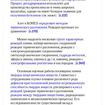
Процесс дегидрирования
используют для
производства пропилена не в очень широких
масштабах, однако он имеет большое значение для
получения бутиленов
(см. ниже).
[c.112]
Азот в Si(NH)2
определяют методом
термического разложения
. Реакция протекает по
уравнению
[c.170]
Можно выделить несколько
групп характерных
реакций
алюмн-пи1юрганических соединений
реакции термического разложения, реакции с
электронодонорнымн соединениями
(металлорганическне соединеиия,
гидриды металлов
,
эфиры и амины, алкены и др.) и, наконец, реакции с
электрофильными реагентами
и кислородом.
[c.260]
Основные научные работы посвящены химии
твердых неорганических веществ
. Совместно с
сотрудниками изучил влияние различного рода
дефектов кристаллической решетки
на
реакционную
способность
твердых веществ
для широкого
класса
реакций
(реакции термического разложения,
реакции между твердыми веществами
, радиационно-
химические и механохимическне процессы). Его
исследования внесли существенный вклад в