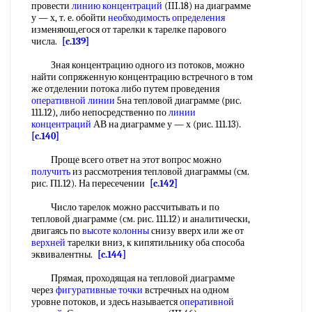
провести
линию концентраций
(III.18) на диаграмме
у — х, т. е. обойти
необходимость определения
изменяюш,егося от тарелки к тарелке парового
числа.
[c.139]
Зная концентрацию одного из потоков, можно
найти сопряженную концентрацию встречного в том
же отделении потока либо путем проведения
оперативной линии
5на тепловой диаграмме (рис.
111.12), либо непосредственно по
линии
концентраций
АВ на диаграмме у — х (рис. 111.13).
[c.140]
Проще всего ответ на этот вопрос можно
получить
из рассмотрения тепловой диаграммы (см.
рис. П1.12). На пересечении
[c.142]
Число тарелок можно рассчитывать и по
тепловой диаграмме (см. рис. 111.12) и аналитически,
двигаясь по
высоте колонны
снизу вверх или же от
верхней
тарелки вниз, к кипятильнику оба способа
эквивалентны.
[c.144]
Прямая, проходящая на тепловой диаграмме
через
фигуративные точки
встречных на одном
уровне потоков, и здесь называется
оперативной