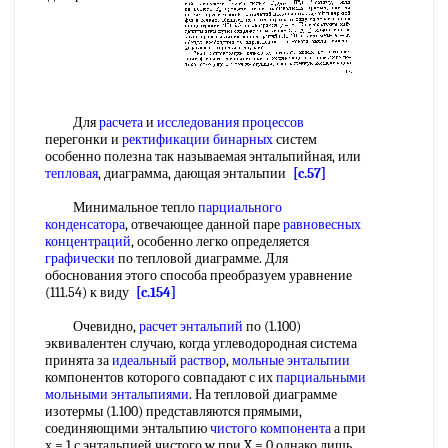
Для
расчета
и
исследования процессов
перегонки и
ректификации бинарных
систем
особенно полезна так называемая энтальпийная, или
тепловая
, диаграмма, дающая энтальпии
[c.57]
Минимальное тепло
парциального
конденсатора
, отвечающее данной паре
равновесных
концентраций
, особенно легко определяется
графически
по тепловой диаграмме. Для
обоснования этого способа преобразуем уравнение
(111.54) к виду
[c.154]
Очевидно,
расчет энтальпий
по (1.100)
эквивалентен случаю, когда углеводородная система
принята за
идеальный раствор
,
мольные энтальпии
компонентов которого совпадают с их
парциальными
мольными энтальпиями
. На тепловой диаграмме
изотермы (1.100) представляются прямыми,
соединяющими энтальпию
чистого компонента
а при
х = 1 с энтальпией чистого w при X = 0 однако лишь