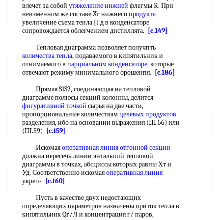
влечет за собой
утяжеление
нижней
флегмы R. При
неизменном же составе Xr нижнего
продукта
увеличение съема тенла [( д в конденсаторе
сопровождается облегчением дистиллята.
[c.149]
Тепловая диаграмма позволяет получпть
количества тепла
, подаваемого в кипятильник и
отнимаемого в
парциальном конденсаторе
, которые
отвечают режиму минимального орошенпя.
[c.186]
Прямая S1S2, соединяющая на тепловой
диаграмме полюсы секций колонны, делится
фигуративной точкой
сырья на две части,
пропорциональные количествам
целевых продуктов
разделения, ибо на основании выражения (III.56) или
(III.59)
[c.159]
Искомая
оперативная линия
отгонной секции
должна иересечь линии энтальпий тепловой
диаграммы в точках, абсциссы которых равны Хт и
Уд. Соответственно искомая
оперативная линия
укреп-
[c.160]
Пусть в качестве двух недостающих
определяющих параметров назначены приток тепла в
кипятильник Qr/Л и концентрация г/ паров,