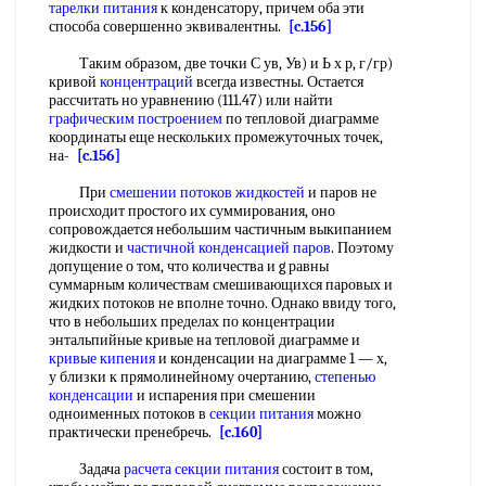
тарелки питания
к конденсатору, причем оба эти
способа совершенно эквивалентны.
[c.156]
Таким образом, две точки С ув, Ув) и Ь х р, г/гр)
кривой
концентраций
всегда известны. Остается
рассчитать но уравнению (111.47) или найти
графическим построением
по тепловой диаграмме
координаты еще нескольких промежуточных точек,
на-
[c.156]
При
смешении потоков жидкостей
и паров не
происходит простого их суммирования, оно
сопровождается небольшим частичным выкипанием
жидкости и
частичной конденсацией паров
. Поэтому
допущение о том, что количества и g равны
суммарным количествам смешивающихся паровых и
жидких потоков не вполне точно. Однако ввиду того,
что в небольших пределах по концентрации
энтальпийные кривые на тепловой диаграмме и
кривые кипения
и конденсации на диаграмме 1 — х,
у близки к прямолинейному очертанию,
степенью
конденсации
и испарения при смешении
одноименных потоков в
секции питания
можно
практически пренебречь.
[c.160]
Задача
расчета
секции питания
состоит в том,