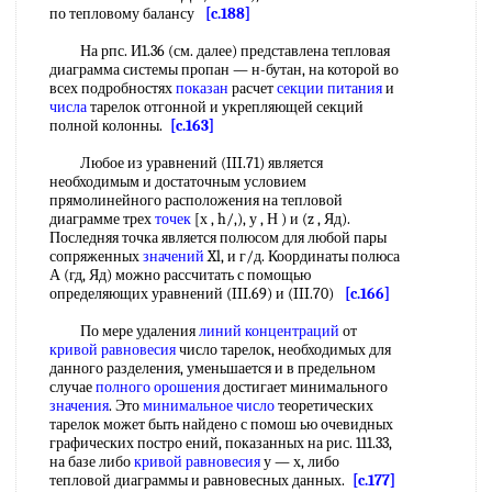
по тепловому балансу
[c.188]
На рпс. И1.36 (см. далее) представлена тепловая
диаграмма системы пропан — н-бутан, на которой во
всех подробностях
показан
расчет
секции питания
и
числа
тарелок отгонной и укрепляющей секций
полной колонны.
[c.163]
Любое из уравнений (III.71) является
необходимым и достаточным условием
прямолинейного расположения на тепловой
диаграмме трех
точек
[х , h/,), у , Н ) и (z , Яд).
Последняя точка является полюсом для любой пары
сопряженных
значений
Xl, и г/д. Координаты полюса
А (гд, Яд) можно рассчитать с помощью
определяющих уравнений (III.69) и (III.70)
[c.166]
По мере удаления
линий концентраций
от
кривой равновесия
число тарелок, необходимых для
данного разделения, уменьшается и в предельном
случае
полного орошения
достигает минимального
значения
. Это
минимальное число
теоретических
тарелок может быть найдено с помош ью очевидных
графических постро ений, показанных на рис. 111.33,
на базе либо
кривой равновесия
у — х, либо
тепловой диаграммы и равновесных данных.
[c.177]