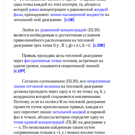
одна точка каждой из этих изотерм, та, абсцисса
которой
равна
концентрации х равновесной
жидкой
фазы
, принадлежит
линии насыщенной жидкости
на
энтальпий-ной диаграмме.
[c.58]
Любое из
уравнений концентраций
(III.20)
является необходимым и достаточным условием
прямолинейного расположения на тепловой
диаграмме трех точек G y , H ), gi+i x i, h +i)
[c.138]
Прямая, проходяш ая на тепловой диаграмме
через
фигуративные точки
потоков, встречных на
одном уровне, называется оперативной линией.
[c.139]
Согласно соотношению (П1.20), все
оперативные
линии
отгонной колонны
на тепловой диаграмме
должны проходить через одну и ту же точку хц, h ),
координаты которой сохраняются неизменными.
Поэтому, если из полюса Si на тепловой диаграмме
провести пучок произвольных прямых, каждая из
них пересечет линии
энтальпий жидкой
и паровой
фаз в точках, абсциссы которых определят одну из
точек кривой
концентраций
(П1.18) на диаграмме у
— х. По нескольким найденным таким путем
сопряженным точкам x +l, у.) можно вполне точно