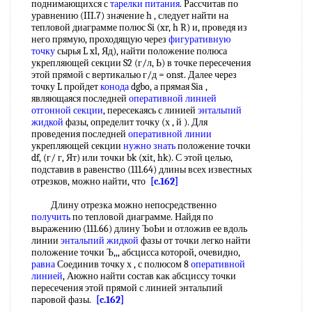
поднимающихся с
тарелки питания
. Рассчитав по
уравнению (III.7) значение h , следует найти на
тепловой диаграмме полюс Si (xr, h R) и, проведя из
него прямую, проходящую через
фигуративную
точку
сырья L xl, Яд), найти положение полюса
укрепляющей секции S2 (г/л, Ь) в точке пересечения
этой прямой с вертикалью г/д = onst. Далее через
точку L пройдет
конода
dgbo, а прямая Sia ,
являющаяся последней
оперативной линией
отгонной секции
, пересекаясь с линией
энтальпий
жидкой
фазы, определит точку (х , й ). Для
проведения последней
оперативной линии
укрепляющей секции
нужно знать
положение точки
df, (г/ г, Ят) или точки bk (xit, hk). С этой целью,
подставив в равенство (111.64) длины всех известных
отрезков, можно найти, что
[c.162]
Длину отрезка можно непосредственно
получить
по тепловой диаграмме. Найдя по
выражению (111.66) длину ЪоЬи и отложив ее вдоль
линии
энтальпий жидкой
фазы от точки легко найти
положение точки Ъ,,, абсцисса которой, очевидно,
равна
Соединив точку х , с полюсом 8
оперативной
линией
, Аюжно найти состав как абсциссу точки
пересечения этой прямой с линией энтальпий
паровой фазы.
[c.162]