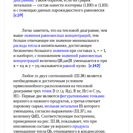
диаграммы
. Таким образом, если на график
энтальпия — состав нанести изотермы (1.100) и (1.101)
и с помощью данных парожидкостного равновесия
[c.59]
Легко заметить, что на тепловой диаграмме, чем
выше
значения
равновесных концентраций
, тем
больше отвечающее им значение минимального
расхода тепла
в кипятильнике, достигающее
бесконечно большого
значения
при составах х, = = 1,
и наоборот, с понижением
значений
равновесных
концентраций
величина QR,ыиJR уменьшается и при
x = хц ж у = уц оказывается
равной
нулю.
[c.142]
Любое лз двух соотношений (III.38) является
необходимым и достаточным условием
прямолинейного расположения на тепловой
диаграмме трех
точек
D (г/д. Яд), R xr, Hr) и С уь,
HI)- Первые две являются
фигуративными точками
верхнего и нижнего продуктов, а третья отвечает
паровому сырью,
мольная энтальпия
Hi которого
уменьшена, согласно выражению (III.37), на
величину QdIL. Соответствующее построение,
приведенное на рис. III.18, показывает, что при
неизменном составе ув верхнего
продукта
уменьшение тепла Qb, отнимаемого в конденсаторе,