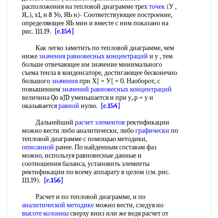
расположения на тепловой диаграмме трех
точек
(У ,
Я,.), х1, и 8 Уо, ЯЬ н)- Соответствующее построение,
определяющее ЯЬ мин и вместе с ним показано на
рис. 111.19.
[c.154]
Как легко заметить по тепловой диаграмме, чем
ниже
значения
равновесных концентраций
и у , тем
больше отвечающее им значение минимального
съема тенла в конденсаторе, достигающее бесконечно
большого
значения
при Х[ = У[ = 0. Наоборот, с
повышением
значений
равновесных концентраций
величина Qo aJD уменьшается и при у,.р = у и
оказывается
равной
нулю.
[c.154]
Дальнейший
расчет элементов
ректификации
можно вести либо аналитически, либо
графически
по
тепловой диаграмме с помощью методики,
описанной
ранее. По найденным составам фаз
можно, используя равновесные данные и
соотношения баланса, установить элементы
ректификации по всему аппарату в целом (см. рис.
111.19).
[c.156]
Расчет и по тепловой диаграмме, и по
аналитической методике
можно вести, следуя ио
высоте колонны
сверху вниз или же ведя расчет от