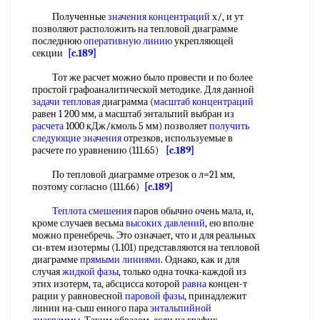
Полученные
значения
концентраций
х/, и ут
позволяют расположить на тепловой диаграмме
последнюю
оперативную линию
укрепляющей
секции
[c.189]
Тот же расчет можно было провести и по более
простой графоаналитической методике. Для данной
задачи тепловая
диаграмма (
масштаб концентраций
равен 1 200 мм, а масштаб энтальпий выбран из
расчета
1000 кДж/кмоль 5 мм) позволяет
получить
следующие
значения
отрезков, используемые в
расчете по уравнению (111.65)
[c.189]
По тепловой диаграмме отрезок о л=21 мм,
поэтому согласно (111.66)
[c.189]
Теплота смешения
паров обычно очень мала, и,
кроме случаев весьма
высоких давлений
, ею вполне
можно пренебречь. Это означает, что и для реальных
си-втем изотермы (1.101) представляются на тепловой
диаграмме
прямыми линиями
. Однако, как и для
случая
жидкой фазы
, только одна точка-каждой из
этих изотерм, та, абсцисса которой
равна
концен-т
рации у равновесной
паровой фазы
, принадлежит
линии на-сыш енного пара
энтальпийной