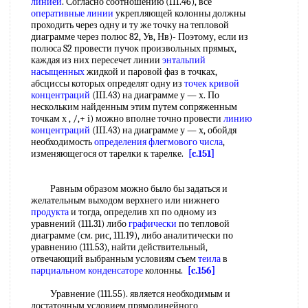
линией
. Согласно соотношению (III.46), все
оперативные линии
укрепляющей колонны должны
проходить через одну и ту же точку на тепловой
диаграмме через полюс 82, Ув, Нв)- Поэтому, если из
полюса S2 провести пучок произвольных прямых,
каждая из них пересечет линии
энтальпий
насыщенных
жидкой и паровой фаз в точках,
абсциссы которых определят одну из
точек кривой
концентраций
(III.43) на диаграмме у — х. По
нескольким найденным этим путем сопряженным
точкам х , /,+ i) можно вполне точно провести
линию
концентраций
(III.43) на диаграмме у — х, обойдя
необходимость
определения флегмового числа
,
изменяющегося от тарелки к тарелке.
[c.151]
Равным образом можно было бы задаться и
желательным выходом верхнего или нижнего
продукта
и тогда, определив хп по одному из
уравнений (111.31) либо
графически
по тепловой
диаграмме (см. рис, 111.19), либо аналитически по
уравнению (111.53), найти действительный,
отвечающий выбранным условиям съем
теила
в
парциальном конденсаторе
колонны.
[c.156]
Уравнение (111.55). является необходимым и
достаточным условием прямолинейного