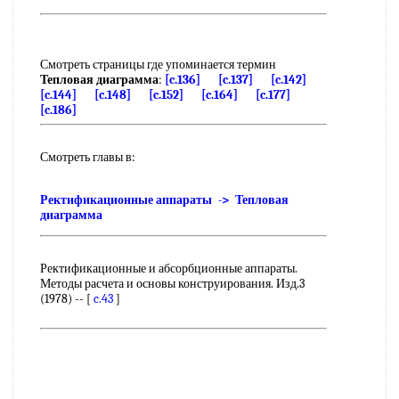
Смотреть страницы где упоминается термин
Тепловая диаграмма
:
[c.136]
[c.137]
[c.142]
[c.144]
[c.148]
[c.152]
[c.164]
[c.177]
[c.186]
Смотреть главы в:
Ректификационные аппараты -> Тепловая
диаграмма
Ректификационные и абсорбционные аппараты.
Методы расчета и основы конструирования. Изд.3
(1978) -- [
c.43
]