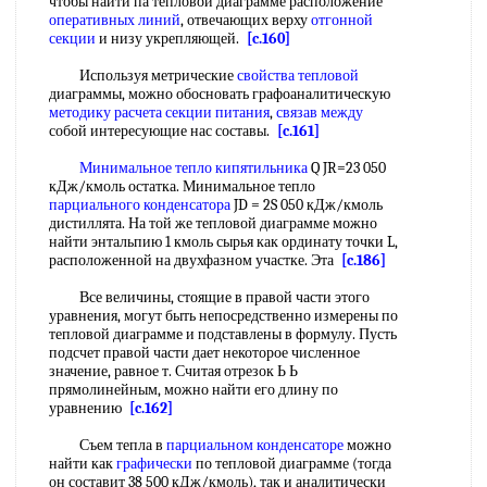
чтобы найти па тепловой диаграмме расположение
оперативных линий
, отвечающих верху
отгонной
секции
и низу укрепляющей.
[c.160]
Используя метрические
свойства тепловой
диаграммы, можно обосновать графоаналитическую
методику расчета
секции питания
,
связав между
собой интересующие нас составы.
[c.161]
Минимальное тепло кипятильника
Q JR=23 050
кДж/кмоль остатка. Минимальное тепло
парциального конденсатора
JD = 2S 050 кДж/кмоль
дистиллята. На той же тепловой диаграмме можно
найти энтальпию 1 кмоль сырья как ординату точки L,
расположенной на двухфазном участке. Эта
[c.186]
Все величины, стоящие в правой части этого
уравнения, могут быть непосредственно измерены по
тепловой диаграмме и подставлены в формулу. Пусть
подсчет правой части дает некоторое численное
значение, равное т. Считая отрезок Ь Ь
прямолинейным, можно найти его длину по
уравнению
[c.162]
Съем тепла в
парциальном конденсаторе
можно
найти как
графически
по тепловой диаграмме (тогда
он составит 38 500 кДж/кмоль), так и аналитически