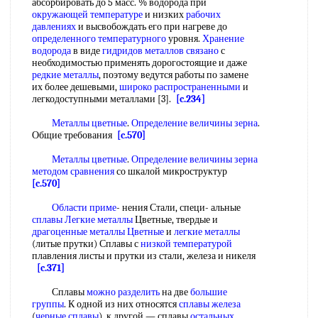
абсорбировать до 5 масс. % водорода при
окружающей температуре
и низких
рабочих
давлениях
и высвобождать его при нагреве до
определенного температурного
уровня.
Хранение
водорода
в виде
гидридов металлов связано
с
необходимостью применять дорогостоящие и даже
редкие металлы
, поэтому ведутся работы по замене
их более дешевыми,
широко распространенными
и
легкодоступными металлами [3].
[c.234]
Металлы цветные
.
Определение величины зерна
.
Общие требования
[c.570]
Металлы цветные
.
Определение величины зерна
методом сравнения
со шкалой микроструктур
[c.570]
Области приме
- нения Стали, специ- альные
сплавы Легкие металлы
Цветные, твердые и
драгоценные металлы Цветные
и
легкие металлы
(литые прутки) Сплавы с
низкой температурой
плавления листы и прутки из стали, железа и никеля
[c.371]
Сплавы
можно разделить
на две
большие
группы
. К одной из них относятся
сплавы железа
(
черные сплавы
), к другой — сплавы
остальных