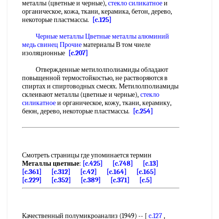
металлы (цветные и черные),
стекло силикатное
и
органическое, кожа, ткани, керамика, бетон, дерево,
некоторые пластмассы.
[c.125]
Черные металлы Цветные металлы
алюминий
медь
свинец Прочие
материалы В том чиеле
изоляционные
[c.207]
Отвержденные метилолполиамиды обладают
повыщенной термостойкостью, не растворяются в
спиртах и спиртоводных смесях. Метилолполиамиды
склеивают металлы (цветные и черные),
стекло
силикатное
и органическое, кожу, ткани, керамику,
беюн, дерево, некоторые пластмассы.
[c.254]
Смотреть страницы где упоминается термин
Металлы цветные
:
[c.425]
[c.748]
[c.13]
[c.361]
[c.312]
[c.42]
[c.164]
[c.165]
[c.229]
[c.352]
[c.389]
[c.371]
[c.5]
Качественный полумикроанализ (1949) -- [
c.127
,