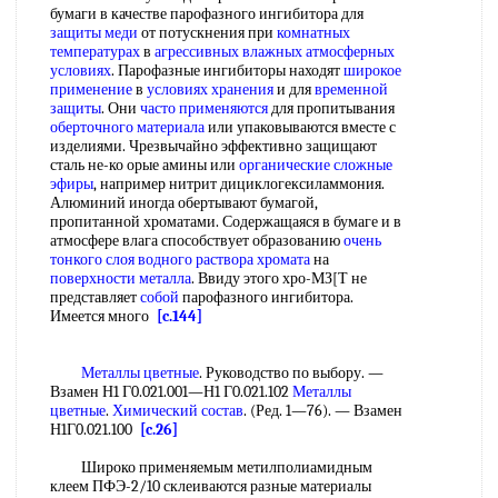
бумаги в качестве парофазного ингибитора для
защиты меди
от потускнения при
комнатных
температурах
в
агрессивных влажных
атмосферных
условиях
. Парофазные ингибиторы находят
широкое
применение
в
условиях хранения
и для
временной
защиты
. Они
часто применяются
для пропитывания
оберточного материала
или упаковываются вместе с
изделиями. Чрезвычайно эффективно защищают
сталь не-ко орые амины или
органические сложные
эфиры
, например нитрит дициклогексиламмония.
Алюминий иногда обертывают бумагой,
пропитанной хроматами. Содержащаяся в бумаге и в
атмосфере влага способствует образованию
очень
тонкого
слоя водного
раствора хромата
на
поверхности металла
. Ввиду этого хро-МЗ[Т не
представляет
собой
парофазного ингибитора.
Имеется много
[c.144]
Металлы цветные
. Руководство по выбору. —
Взамен Н1 Г0.021.001—Н1 Г0.021.102
Металлы
цветные
.
Химический состав
. (Ред. 1—76). — Взамен
Н1Г0.021.100
[c.26]
Широко применяемым метилполиамидным
клеем ПФЭ-2/10 склеиваются разные материалы