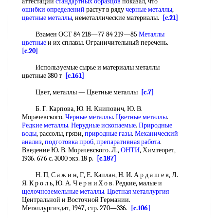
аттестации
стандартных образцов
показал, что
ошибки определений
растут в ряду
черные металлы
,
цветные металлы
, неметаллические материалы.
[c.21]
Взамен ОСТ 84 218—77 84 219—85
Металлы
цветные
и их сплавы. Ограничительный перечень.
[c.20]
Используемые сырье и материалы металлы
цветные 380 т
[c.161]
Цвет, металлы — Цветные металлы
[c.7]
Б. Г. Карпова, Ю. Н. Книпович, Ю. В.
Морачевского.
Черные металлы
.
Цветные металлы
.
Редкие металлы
.
Нерудные ископаемые
.
Природные
воды
, рассолы, грязи,
природные газы
.
Механический
анализ
,
подготовка проб
,
препаративная работа
.
Введение Ю. В. Морачевского. Л.,
ОНТИ
, Химтеорет,
1936. 676 с. 3000 экз. 18 р.
[c.187]
Н. П, С а ж и н, Г, Е. Каплан, Н. И. А р д а ш е в, Л.
Я. К р о л ь, Ю. А. Ч е р н и X о в. Редкие, малые и
щелочноземельные металлы
.
Цветная металлургия
Центральной и Восточной Германии.
Металлургиздат, 1947, стр. 270—336.
[c.106]