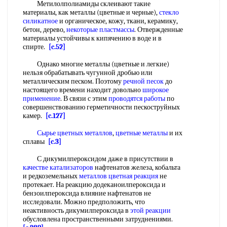
Метилолполиамиды склеивают такие
материалы, как металлы (цветные и черные),
стекло
силикатное
и органическое, кожу, ткани, керамику,
бетон, дерево,
некоторые пластмассы
. Отвержденные
материалы устойчивы к кипячению в воде и в
спирте.
[c.52]
Однако многие металлы (цветные и легкие)
нельзя обрабатывать чугунной дробью или
металлическим песком. Поэтому
речной песок
до
настоящего времени находит довольно
широкое
применение
. В связи с этим
проводятся работы
по
совершенствованию герметичности пескоструйных
камер.
[c.127]
Сырье цветных металлов
,
цветные металлы
и их
сплавы
[c.3]
С дикумилпероксидом даже в присутствии в
качестве катализаторов
нафтенатов железа, кобальта
и редкоземельных
металлов цветная реакция
не
протекает. На реакцию додеканоилпероксида и
бензоилпероксида влияние нафтенатов не
исследовали. Можно предположить, что
неактивность дикумилпероксида в
этой реакции
обусловлена пространственными затруднениями.