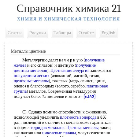
Справочник химика 21
ХИМИЯ И ХИМИЧЕСКАЯ ТЕХНОЛОГИЯ
Статьи
Рисунки
Таблицы
О сайте
English
Металлы цветные
Металлургию делят на ч е р н у ю (
получение
железа
и его сплавов) и цветную (
получение
цветных металлов
).
Цветная металлургия
занимается
получением легких
(алюминий, магний, титан,
щелочные металлы
), тяжелых (медь, свинец, цинк,
олово) и благородных (золото, серебро,
платиновая
группа
) металлов. Современная металлургия
получает более 75 металлов и много-
[c.142]
С). Однако помимо способности к сжижению,
позволяющей увеличить
плотность водорода
в 836
раз, последний в отличие от метана может храниться
в форме
гидридов металлов
.
Цветные металлы
, такие,
как лантан или
никелевые сплавы
, могут селективно