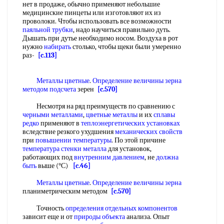
нет в продаже, обычно применяют небольшие
медицинские пинцеты или изготовляют их из
проволоки. Чтобы использовать все возможности
паяльной трубки
, надо научиться правильно дуть.
Дышать при дутье необходимо носом. Воздуха в рот
нужно
набирать
столько, чтобы щеки были умеренно
раз-
[c.113]
Металлы цветные
.
Определение величины зерна
методом подсчета
зерен
[c.570]
Несмотря на ряд преимуществ по сравнению с
черными металлами
,
цветные металлы
и их
сплавы
редко
применяют в
теплоэнергетических установках
вследствие резкого ухудшения
механических свойств
при
повышении температуры
. По этой причине
температура стенки металла
для установок,
работающих под
внутренним давлением
, не
должна
быть
выше (°С)
[c.46]
Металлы цветные
.
Определение величины зерна
планиметрическим методом
[c.570]
Точность
определения отдельных компонентов
зависит еще и от
природы объекта
анализа. Опыт