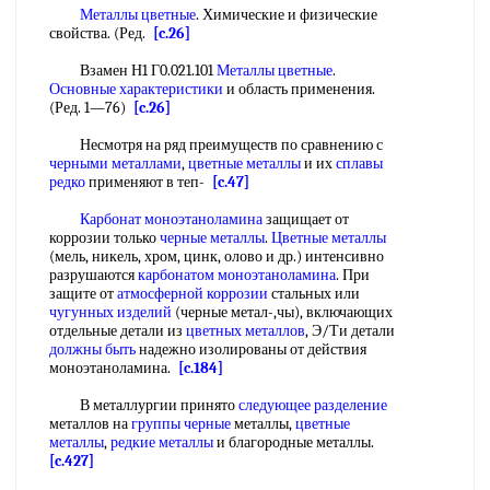
Металлы цветные
. Химические и физические
свойства. (Ред.
[c.26]
Взамен Н1 Г0.021.101
Металлы цветные
.
Основные характеристики
и область применения.
(Ред. 1—76)
[c.26]
Несмотря на ряд преимуществ по сравнению с
черными металлами
,
цветные металлы
и их
сплавы
редко
применяют в теп-
[c.47]
Карбонат моноэтаноламина
защищает от
коррозии только
черные металлы
.
Цветные металлы
(мель, никель, хром, цинк, олово и др.) интенсивно
разрушаются
карбонатом моноэтаноламина
. При
защите от
атмосферной коррозии
стальных или
чугунных изделий
(черные метал-,чы), включающих
отдельные детали из
цветных металлов
, Э/Ти детали
должны быть
надежно изолированы от действия
моноэтаноламина.
[c.184]
В металлургии принято
следующее разделение
металлов на
группы черные
металлы,
цветные
металлы
,
редкие металлы
и благородные металлы.
[c.427]