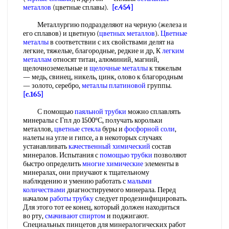
металлов
(цветные сплавы).
[c.454]
Металлургию подразделяют на черную (железа и
его сплавов) и цветную (
цветных металлов
).
Цветные
металлы
в соответствии с их свойствами делят на
легкие, тяжелые, благородные, редкие и др, К
легким
металлам
относят титан, алюминий, магний,
щелочноземельные и
щелочные металлы
к тяжелым
— медь, свинец, никель, цинк, олово к благородным
— золото, серебро,
металлы платиновой
группы.
[c.165]
С помощью
паяльной трубки
можно сплавлять
минералы с Гпл до 1500°С, получать корольки
металлов,
цветные стекла
буры и
фосфорной соли
,
налеты на угле и гипсе, а в некоторых случаях
устанавливать
качественный химический
состав
минералов. Испытания с
помощью трубки
позволяют
быстро определить
многие химические
элементы в
минералах, они приучают к тщательному
наблюдению и умению работать с
малыми
количествами
диагностируемого минерала. Перед
началом
работы трубку
следует продезинфицировать.
Для этого тот ее конец, который должен находиться
во рту,
смачивают спиртом
и поджигают.
Специальных пинцетов для минералогических работ