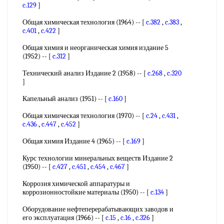
c.129
]
Общая химическая технология (1964) -- [
c.382
,
c.383
,
c.401
,
c.422
]
Общая химия и неорганическая химия издание 5
(1952) -- [
c.312
]
Технический анализ Издание 2 (1958) -- [
c.268
,
c.320
]
Капельный анализ (1951) -- [
c.160
]
Общая химическая технология (1970) -- [
c.24
,
c.431
,
c.436
,
c.447
,
c.452
]
Общая химия Издание 4 (1965) -- [
c.169
]
Курс технологии минеральных веществ Издание 2
(1950) -- [
c.427
,
c.451
,
c.454
,
c.467
]
Коррозия химической аппаратуры и
коррозионностойкие материалы (1950) -- [
c.134
]
Оборудование нефтеперерабатывающих заводов и
его эксплуатация (1966) -- [
c.15
,
c.16
,
c.326
]