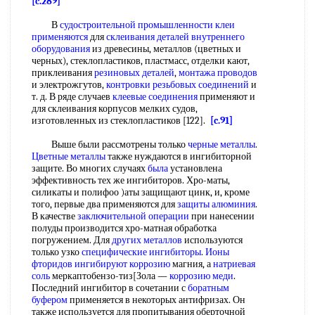
[c.289]
В
судостроительной промышленности
клеи
применяются
для
склеивания деталей
внутреннего
оборудования
из древесины, металлов (цветных и
черных), стеклопластиков, пластмасс, отделки кают,
приклеивания
резиновых деталей
,
монтажа проводов
и электрожгутов,
контровки
резьбовых соединений
и
т. д. В ряде случаев
клеевые соединения
применяют и
для склеивания корпусов мелких судов,
изготовленных из стеклопластиков [122].
[c.91]
Выше были рассмотрены только
черные металлы
.
Цветные металлы
также нуждаются в ингибиторной
защите. Во многих случаях
была
установлена
эффективность тех же ингибиторов. Хро-маты,
силикаты и полифоо )аты защищают цинк, и, кроме
того, первые два применяются для
защиты алюминия
.
В качестве
заключительной операции
при нанесении
полуды производится хро-матная обработка
погружением. Для
других металлов
используются
только узко
специфические ингибиторы
.
Ионы
фторидов
ингибируют коррозию
магния, а
натриевая
соль
меркаптобензо-тиз[Зола —
коррозию меди
.
Последний ингибитор в сочетании с
боратным
буфером
применяется в некоторых антифризах. Он
также используется для пропитывания оберточной