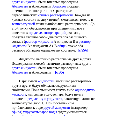
друге жидкостей
были впервые проведены
Абашевым
и Алексеевым.
Алексеев
показал
возможность построе-ния характерных
параболических
кривых растворимости
. Каждая из
кривых состоит из двух ветвей, сходящихся вместе в
температурной
точке наибольшей растворимости. До
этой точки обе жидкости при смешении дают в
известных
пределах концентраций
два слоя,
представляющие собой два раствора различного
состава (
раствор жидкости
А жидкости В и
раствор
жидкости
В в жидкости А). В
общей
точке оба
раствора обладают одинаковым составом.
[c.554]
Жидкости, частично растворимые друг в друге.
Исследования смесей частично растворимых друг в
друге жидкостей
были впервые проведены
Абашевым
и Алексеевым .
[c.504]
Пары смеси
жидкостей
, частично растворимых
друг в друге, будут обладать следующими
свойствами. Пока мы имеем какую-либо
однородную
жидкость
, например воду, ее пары будут иметь
вполне
определенную упругость
, зависящую лишь от
температуры (табл. 1). При постепенном
прибавлении к воде
другой жидкости
(например
эфира
)
упругость паров воды
будет уменьшаться