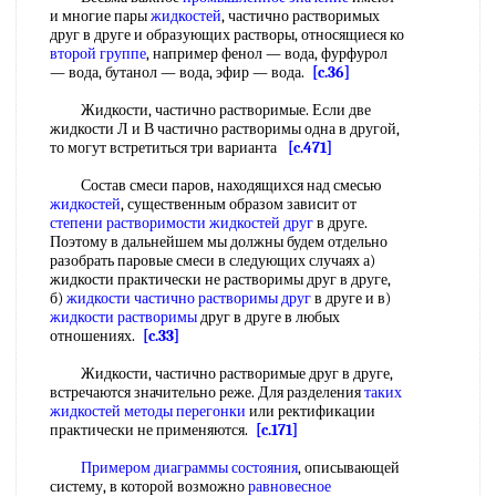
и многие пары
жидкостей
, частично растворимых
друг в друге и образующих растворы, относящиеся ко
второй группе
, например фенол — вода, фурфурол
— вода, бутанол — вода, эфир — вода.
[c.36]
Жидкости, частично растворимые. Если две
жидкости Л и В частично растворимы одна в другой,
то могут встретиться три варианта
[c.471]
Состав смеси паров, находящихся над смесью
жидкостей
, существенным образом зависит от
степени растворимости
жидкостей друг
в друге.
Поэтому в дальнейшем мы должны будем отдельно
разобрать паровые смеси в следующих случаях а)
жидкости практически не растворимы друг в друге,
б)
жидкости частично растворимы друг
в друге и в)
жидкости растворимы
друг в друге в любых
отношениях.
[c.33]
Жидкости, частично растворимые друг в друге,
встречаются значительно реже. Для разделения
таких
жидкостей
методы перегонки
или ректификации
практически не применяются.
[c.171]
Примером диаграммы состояния
, описывающей
систему, в которой возможно
равновесное