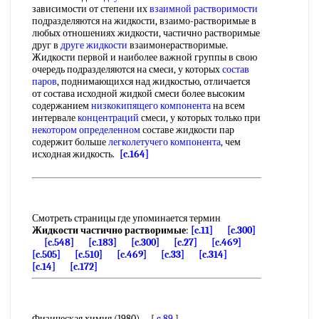
зависимости от степени их
взаимной растворимости
подразделяются на жидкости, взаимо-растворимые в
любых отношениях жидкости, частично растворимые
друг в
друге жидкости
взаимонерастворимые.
Жидкости первой и наиболее важной группы в свою
очередь подразделяются на смеси, у которых
состав
паров
, поднимающихся над жидкостью, отличается
от состава исходной жидкой смеси более высоким
содержанием
низкокипящего компонента
на всем
интервале
концентраций
смеси, у которых только при
некотором определенном
составе жидкости пар
содержит больше
легколетучего компонента
, чем
исходная жидкость.
[c.164]
Смотреть страницы где упоминается термин
Жидкости частично растворимые
:
[c.11]
[c.300]
[c.548]
[c.183]
[c.300]
[c.27]
[c.469]
[c.505]
[c.510]
[c.469]
[c.33]
[c.314]
[c.14]
[c.172]
Физическая химия (1980) -- [
c.89
]