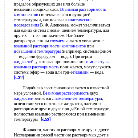
пределов образующих два или больше
несмешивающйхся слоя.
Взаимная растворимость
компонентов
системы является функцией
температуры и, как показали
классические
исследования
В. Ф. Алексеева, может увеличиваться
для одних систем с новы- шением температуры, для
других — с ее понижением. Наиболее
распространенным
случаем
является увеличение
взаимной растворимости компонентов
при
повышении температуры
(например, системы фенол
— вода или фурфурол — вода). Примером
жидкостей
, у которых при повышении
температуры
взаимная растворимость
понижается, могут служить
системы эфир — вода или три-
этиламин
— вода.
[c.39]
Подобная классификация является в известной
мере условной.
Взаимная растворимость
двух
жидкостей
меняется с
изменением температуры
,
вследствие чего некоторые жидкости, частично
растворимые друг в друге при даЕпюй температуре,
полностью взаимно растворяются при изменении
температуры.
[c.52]
Жидкости, частично растворимые друг п друге.
Исследования смесей частично растворимых друг в