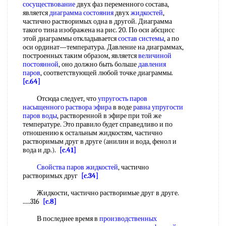
сосуществование
двух фаз переменного состава,
является
диаграмма состояния
двух
жидкостей
,
частично растворимых одна в другой. Диаграмма
такого тина изображена на рис. 20. По оси абсцисс
этой диаграммы откладывается
состав системы
, а по
оси ординат—температура. Давление на диаграммах,
построенных таким образом, является
величиной
постоянной
, оно должно быть больше
давления
паров
, соответствующей любой точке диаграммы.
[c.64]
Отсюда следует, что
упругость паров
насыщенного
раствора эфира
в воде
равна
упругости
паров воды
, растворенной в эфире при той же
температуре. Это правило будет справедливо и по
отношению к остальным жидкостям, частично
растворимым друг в друге (анилин и вода, фенол и
вода и др.).
[c.41]
Свойства паров
жидкостей
, частично
растворимых друг
[c.34]
Жидкости, частично растворимые друг в друге.
.....316
[c.8]
В последнее время в
производственных