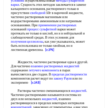
условиях
осуществлены новые
методы сульфитной
варки
. Сущность этих методов заключается в замене
кальциевого основания, растворимого только в
присутствии
свободной
50г в варочной жидкости,
частично растворимым магниевым или
водорастворимыми аммониевым или натриевым
основаниями. При
применении растворимых
оснований
процесс сульфитной
варки может
протекать не только в кислой, но и в нейтральной и
слабощелочной средах. В этих условиях для
получения целлюлозы
, ках уже указывалось, может
быть использована не только хвойная, но и
лиственная древесина.
[c.191]
Жидкости, частично растворимые одна в другой.
Для частично
взаимно растворимых жидкостей
содержание
летучего компонента
в парах
вычисляется в две стадии. В
пределах растворимости
компонентов расчет ведут по
закону Рауля
или по
эксперимен-
[c.143]
Растворы частично смешивающихся
жидкостей
.
Частично растворимыми называются системы из
двух или нескольких
жидкостей
, взаимно
растворяющихся в пределах некоторых интервалов
концентраций
, зависящих от температуры, а вне этих