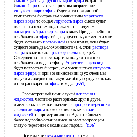
(
закон Рауля
), а
упругость паров эфира
возрастать
(
закон Генри
). Так как при этом возрастание
упругости паров эфира
будет итти при данной
температуре быстрее чем уменьшение
упругости
паров воды
, то общая
упругость паров
смеси будет
повышаться до тех пор, пока мы не получим
насыщенный раствор
эфира
в воде. При дальнейшем
прибавлении
эфира
общая упругость уже меняться не
будет, оставаясь
постоянной
за все время, пока будет
существовать два слоя жидкости (т. е. слой
раствора
эфира
в воде и. слой
раствора воды
в эфире).
Совершенно такая же картина получится и при
прибавлении воды к эфиру.
Упругость паров воды
будет возрастать быстрее, чем уменьшаться
упругость
паров эфира
, и при возникновении двух слоев мы
получим совершенно такую же общую упругость как
и при растворении
эфира
в воде.
[c.41]
Рассмотренный нами случай
испарения
жидкостей
, частично растворимых друг в друге,
имеет весьма важное значение в
процессе перегонки
с
водяным паром
плохо растворимых в
воде
жидкостей
, например анилина. В дальнейшем мы
более подробно остановимся на этом вопросе (см.
главу о перегонке с водяны1М паром).
[c.36]
Все жидкие
двухкомпонентные
смеси в