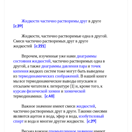
Жидкости частично растворимы друг
в друге
[c.39]
Жидкости, частично растворимые одна в другой.
Смеси частично растворимых друг в друге
жидкостей
[c.221]
Впрочем, изученные уже нами
диаграммы
состояния
жидкостей
, частично растворимых одна в
другой, а также
диаграммы давления пара
и
точек
кипения
жидких систем тоже могут быть выведены
из
термодинамических соображений
. В нашей книге
мы все термодинамические выводы опускаем и
отсылаем читателя к литературе [1] и, кроме того, к
курсам физической химии
и
химической
термодинамики.
[c.40]
Важное значение имеют смеси
жидкостей
,
частично растворимых друг в друге. Такими смесями
являются ацетон и вода, эфир и вода,
изобутиловый
спирт
и вода и многие другие жидкости.
[c.29]
Весьма важное
промышленное значение
имеют