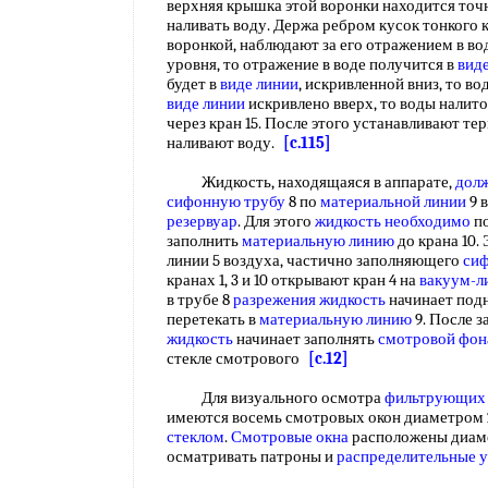
верхняя крышка этой воронки находится точн
наливать воду. Держа ребром кусок тонкого к
воронкой, наблюдают за его отражением в во
уровня, то отражение в воде получится в
вид
будет в
виде линии
, искривленной вниз, то в
виде линии
искривлено вверх, то воды налит
через кран 15. После этого устанавливают те
наливают воду.
[c.115]
Жидкость, находящаяся в аппарате,
дол
сифонную трубу
8 по
материальной линии
9 
резервуар
. Для этого
жидкость необходимо
по
заполнить
материальную линию
до крана 10.
линии 5 воздуха, частично заполняющего
си
кранах 1, 3 и 10 открывают кран 4 на
вакуум-л
в трубе 8
разрежения жидкость
начинает подн
перетекать в
материальную линию
9. После 
жидкость
начинает заполнять
смотровой фон
стекле смотрового
[c.12]
Для визуального осмотра
фильтрующих 
имеются восемь смотровых окон диаметром 
стеклом
.
Смотровые окна
расположены диаме
осматривать патроны и
распределительные 