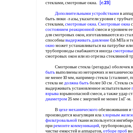
стеклами, смотровые окна.
[c.23]
Дополнительными устройствами
в аппа
быть люки -л азы, указатели уровня с трубч
стеклами,
смотровые окна
.
Смотровые окна
с
состоянием реакционной
смеси и уровнем ее
для смотровых окон, изготавливаются из ста
способны
выдерживать давление
0,6 МПа и т
окно
может устанавливаться на патрубке ил
трубопроводы снабжаются иногда
смотровы
смотровых окон или из отрезка стеклянной 
Смотровые стекла (регарды) оболочек 
быть
выполнены из негорючих и механическ
не менее 10 мм, например стекла (сталинит, пи
стекла не
должна быть
более 50 см . Стекла 
выдерживать установленное испытательное
взрыва
взрывоопасной смеси, а также удар 
диаметром
25 мм с энергией не менее 1 кГ-м
В
цехе механического
обезвоживания и
производится коагуляция ила
хлорным желез
фильтровальной
ткани используется ингиби
при
ремонте коммуникаций
, трубопроводов,
чистке емкостей и аппаратов,
отборе проб
во