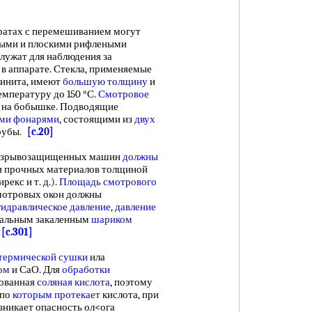
ратах с перемешиванием могут
атыми и плоскими рифлеными
лужат для наблюдения за
 в аппарате. Стекла, применяемые
линита, имеют
большую толщину
и
емпературу до 150 °С.
Смотровое
и на бобышке. Подводящие
ми фонарями
, состоящими из
двух
трубы.
[c.20]
взрывозащищенных машин
должны
и прочных материалов толщиной
рекс и т. д.).
Площадь смотрового
смотровых окон должны
гидравлическое давление
,
давление
стальным закаленным
шариком
.
[c.301]
термической сушки
ила
ом
и СаО. Для
обработки
рованная
соляная кислота
, поэтому
 по
которым протекает
кислота, при
зникает опасность ол<ога