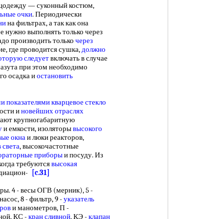
ецодежду — суконный костюм,
ьные очки
. Периодически
ни
на фильтрах, а так как она
е нужно выполнять только через
до производить только
через
е, где проводится сушка,
должно
оторую следует
включать в случае
азута при этом необходимо
ого осадка и
остановить
и показателями
кварцевое стекло
ости и
новейших отраслях
вают крупногабаритную
у
и емкости, изоляторы
высокого
ые окна
и люки реакторов,
 света
, высокочастотные
ораторные приборы
и посуду. Из
когда требуются
высокая
адиацион-
[c.31]
ы. 4 - весы ОГВ (мерник), 5 -
- насос, 8 - фильтр, 9 -
указатель
ров
и манометров, П -
ной, КС -
кран сливной
, КЭ -
клапан