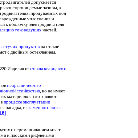
родвигателей допускается
зрывонепроницаемые зазоры, а
ектродвигателях, продуваемых под
поврежденные уплотнения и
вать оболочку электродвигателя
оляцию токоведущих
частей.
я
летучих продуктов
на стекле
лают с двойным остеклением.
220 Изделия из
стекла кварцевого
лов
неорганического
зионной стойкостью
, но не имеет
этих материалов изготовляют
 в
процессе эксплуатации
ся насадка, из
каменного литья
—
.18]
ратах с перемешиванием мва т
тыми и плоскими рифлеными