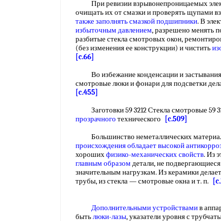
При ревизии взрывонепроницаемых элект
очищать их от смазки и проверять щупами в
также заполнять
смазкой подшипники
. В эл
избыточным давлением
, разрешено менять 
разбитые стекла смотровых окон, ремонтиро
(без изменения ее конструкции) и чистить
из
[c.66]
Во избежание конденсации и застывани
смотровые люки и фонари для подсветки де
[c.455]
Заготовки 59 3212 Стекла смотровые 59 3
прозрачного
технического
[c.509]
Большинство неметаллических материа
происхождения
обладает высокой
антикорро
хороших
физико-механических свойств
. Из 
главным образом
детали, не подвергающиеся
значительным нагрузкам. Из керамики делает
трубы, из стекла — смотровые окна и т. п.
[c
Дополнительными устройствами
в аппа
быть
люки-лазы
, указатели уровня с трубча