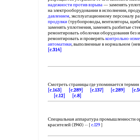
надежности против взрыва
— заменять уплот
на электрооборудовании в исполнении, про
давлением
, эксплуатационному персоналу р
продувки
(трубопроводы, вентиляторы, щибе
заменять уплотнения, заменять разбитые сте
ремонтировать оболочки оборудования без и
ремонтировать и проверять
контрольно-изм
автоматики
, выполненные в нормальном (н
[c.314]
Смотреть страницы где упоминается термин
[c.163]
[c.289]
[c.137]
[c.289]
[c.
[c.12]
[c.8]
Специальная аппаратура промышленности о
красителей (1940) -- [
c.129
]