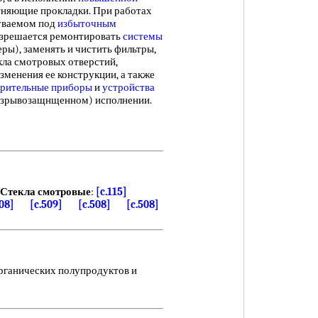
няющие прокладки. При работах
дуваемом под
избыточным
азрешается ремонтировать
системы
ры), заменять и чистить фильтры,
кла смотровых отверстий,
зменения ее конструкции, а также
ерительные приборы
и
устройства
евзрывозащнщенном) исполнении.
Стекла смотровые
:
[c.115]
508]
[c.509]
[c.508]
[c.508]
рганических полупродуктов и