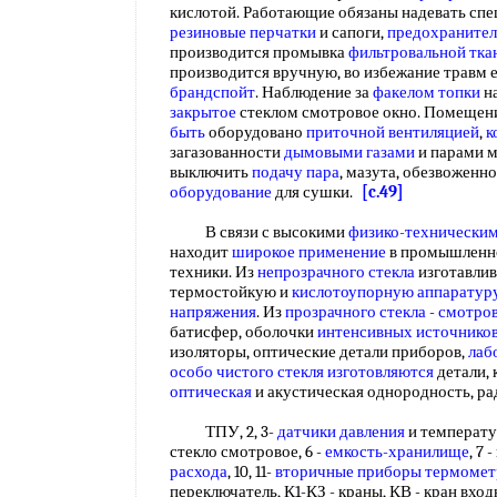
кислотой. Работающие обязаны надевать сп
резиновые перчатки
и сапоги,
предохранител
производится промывка
фильтровальной тка
производится вручную, во избежание травм е
брандспойт
. Наблюдение за
факелом топки
на
закрытое
стеклом смотровое окно. Помещени
быть
оборудовано
приточной вентиляцией
,
к
загазованности
дымовыми газами
и парами м
выключить
подачу пара
, мазута, обезвоженн
оборудование
для сушки.
[c.49]
В связи с высокими
физико-техническим
находит
широкое применение
в промышленн
техники. Из
непрозрачного стекла
изготавли
термостойкую и
кислотоупорную аппаратур
напряжения
. Из
прозрачного стекла
-
смотров
батисфер, оболочки
интенсивных источников
изоляторы, оптические детали приборов,
лаб
особо чистого
стекля изготовляются
детали, 
оптическая
и акустическая однородность, р
ТПУ, 2, 3-
датчики давления
и температур
стекло смотровое, 6 -
емкость-хранилище
, 7 
расхода
, 10, 11-
вторичные приборы термомет
переключатель, К1-КЗ - краны, КВ - кран вход