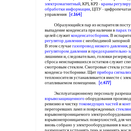
электромагнитный
, КР1, КР2 -
краны регулир
обработки информации
, ЦПУ - цифропечата
управления
[c.164]
Образующийся пар из испарителя поступае
выпадение конденсата при наличии в
парах 
целей служит
конденсатосборник
. В испарит
регулятор давления
с необходимой запорной
В этом случае
газопровод низкого давления
,
регулятором давления
и
предохранительно-
лишними и, следовательно, головки резервуар
сброса неиспарившихся остатков служит сп
смотровым стеклом. Смотровые стекла устан
конденса-тосборнике. Щит
прибора сигнали
теплоносителя устанавливается вместе с эл
отапливаемом помещении.
[c.477]
Эксплуатационному персоналу разрешает
взрывозащищенного
оборудования производ
ревизию и чистку
токоведущих частей
и
конт
перегоревших ламп и поврежденных
стеклян
взрывонепроницаемого электрооборудования
взрывонепроницаемых поверхностей, для чег
вновь собрано у электрооборудования в ма
разрещается устранять течь и заменять масл