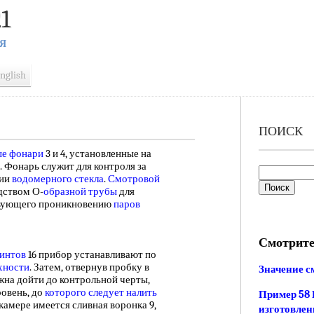
1
Я
nglish
ПОИСК
е фонари
3 и 4, установленные на
. Фонарь служит для контроля за
вии
водомерного стекла
.
Смотровой
дством О-
образной трубы
для
твующего проникновению
паров
Смотрите
интов
16 прибор устанавливают по
хности
. Затем, отвернув пробку в
Значение с
лжна дойти до контрольной черты,
ровень, до
которого следует
налить
Пример 58 
 камере имеется сливная воронка 9,
изготовлен