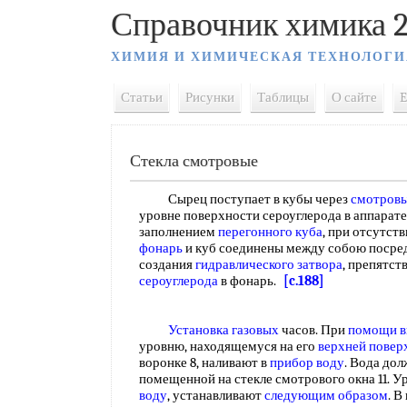
Справочник химика 2
ХИМИЯ И ХИМИЧЕСКАЯ ТЕХНОЛОГИ
Статьи
Рисунки
Таблицы
О сайте
E
Стекла смотровые
Сырец поступает в кубы через
смотровы
уровне поверхности сероуглерода в аппарате
заполнением
перегонного куба
, при отсутст
фонарь
и куб соединены между собою посре
создания
гидравлического затвора
, препятс
сероуглерода
в фонарь.
[c.188]
Установка газовых
часов. При
помощи в
уровню, находящемуся на его
верхней повер
воронке 8, наливают в
прибор воду
. Вода до
помещенной на стекле смотрового окна 11. У
воду
, устанавливают
следующим образом
. В