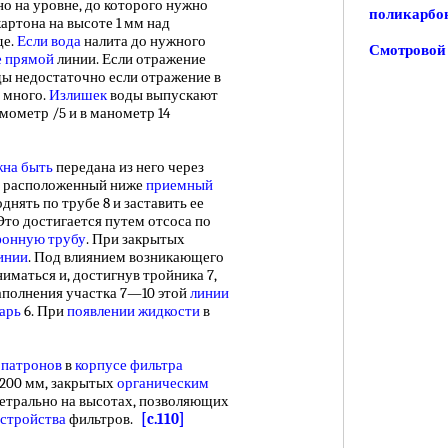
о на уровне, до которого нужно
поликарбо
артона на высоте 1 мм над
де.
Если вода
налита до нужного
Смотровой 
е прямой
линии. Если отражение
оды недостаточно если отражение в
о много.
Излишек
воды выпускают
рмометр /5 и в манометр 14
жна быть
передана из него через
в расположенный ниже
приемный
днять по трубе 8 и заставить ее
 Это достигается путем отсоса по
фонную трубу
. При закрытых
инии
. Под влиянием возникающего
иматься и, достигнув тройника 7,
заполнения участка 7—10 этой
линии
арь
6. При
появлении жидкости
в
патронов
в
корпусе фильтра
200 мм, закрытых
органическим
трально на высотах, позволяющих
устройства
фильтров.
[c.110]