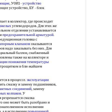
ующие
, У0И1 -
устройство
ющее устройство, БУ - блок
т в коллектор, где происходит
тяжелых
углеводородов. Для этих же
ельном отделении устанавливается
 и
предохранительной арматурой
.
 редукционная головка с
запорным клапаном
оказываются
ов надо заказывать без них. Для
ециальный баллон, снабженный
овлены также на коллекторе и
зации
понижения температуры
ектрощитком в бли-жайшем
ся в процессе.
эксплуатации
ить смазку и замену подшипников,
актных соединений
, замену
ных колпаков
. У
 резрешается смазка
о оно может быть разобрано и
слонаполненном исполнении
о, а в исполнении
повышенной