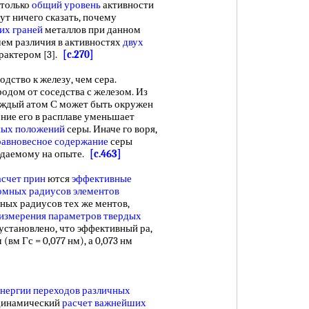
 только
общий уровень
активности
ут ничего сказать, почему
их граней
металлов при данном
чем различия в активностях
двух
рактером [3].
[c.270]
ство к железу, чем сера.
одом от соседства с железом. Из
каждый атом С может быть окружен
ение его в расплаве уменьшает
ых положений
серы. Иначе го воря,
равновесное содержание
серы
людаемому на опыте.
[c.463]
асчет прин
ются
эффективные
омных радиусов элементов
вных радиусов тех же ментов,
измерения параметров
твердых
установлено, что эффективный ра,
 (вм Гс = 0,077 нм), а 0,073 нм
нергии переходов
различных
одинамический
расчет важнейших