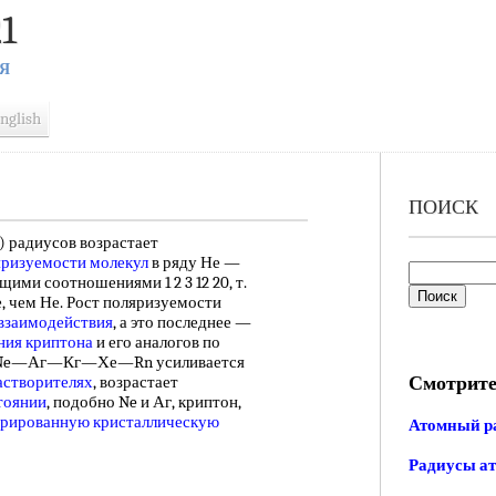
1
Я
nglish
ПОИСК
 радиусов возрастает
яризуемости молекул
в ряду Не —
ми соотношениями 1 2 3 12 20, т.
е, чем Не. Рост поляризуемости
взаимодействия
, а это последнее —
ния криптона
и его аналогов по
Не—Ne—Аг—Кг—Хе—Rn усиливается
Смотрите
астворителях
, возрастает
тоянии
, подобно Ne и Аг, криптон,
трированную кристаллическую
Атомный р
Радиусы ат