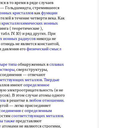
лся в то время в ряде случаев
а — Гольдшмидта, стремившееся
онных кристаллов
как
функции
ателей в течение четверти века. Как
ы
кристаллохимических ионных
нга ( теоретические ),
абл. IV. 10) и ряд других. При
х ионных радиусов
никогда не
отнюдь не является константой,
и давления его
физический смысл
тыре типа
обнаруженных в
сплавах
астворы
, сверхструктуры,
 соединения — отвечают
ветствующих металлов
.
Твердые
таллов имеют
определенное
овую электроотрицательность (и не
усов). В этом случае атомы одного
лла
в решетке в
любом отношении
.
ругой — легко присоединяет
соединения
с
определенным
ностям
соответствующих металлов
.
ва также
представляют
у
атомами не являются строгими,