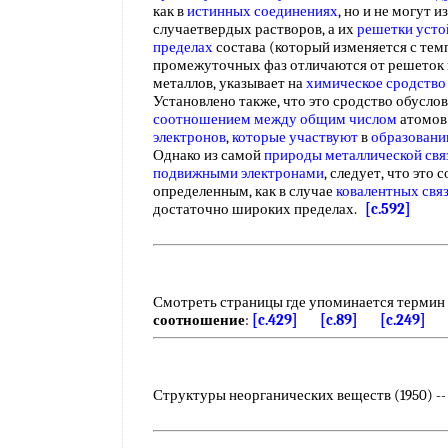
как в
истинных соединениях
, но и не могут 
случаетвердых растворов, а их
решетки уст
пределах
состава (который изменяется с тем
промежуточных фаз отличаются от решеток
металлов, указывает на
химическое сродство
Установлено также, что это сродство обусло
соотношением между
общим числом
атомов
электронов
,
которые участвуют
в
образовани
Однако из самой
природы металлической свя
подвижными электронами
, следует, что это
определенным, как в случае
ковалентных свя
достаточно широких пределах.
[c.592]
Смотреть страницы где упоминается термин
соотношение
:
[c.429]
[c.89]
[c.249]
Структуры неорганических веществ (1950) --