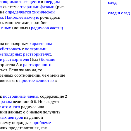
створимость веществ
в
твердом
след
ия
систем с
твердыми фазами
(рис.
Она
определяется химической
след н след
ра
.
Наиболее важную
роль здесь
 компонентами, подобие
омных
(ионных)
радиусов частиц
ена неполярным
характером
ействовать
с
полярными
неполярных растворителях
.
и растворителя
(Еаа)
больше
орителя А и
растворенного
ься. Если же ав> аа, то
еденных соотношений, чем меньше
ряется его
простое вещество
в
ак
постоянные члены
, содержащие 2
бразом
величиной б. Но следует
у атомного
радиуса или
нии данных о б нельзя получить
ных центров
на данной
 почему подходы к
проблеме
аких представлениях, как