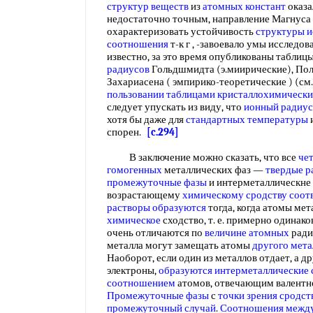
структур веществ
из
атомных констант
оказа
недостаточно точным, направление Магнус
охарактеризовать устойчивость
структуры и
соотношения
т-к г , -завоевало умы исследов
известно, за это время опубликованы таблиц
радиусов
Гольдшмидта (э.миирические), Поли
Захариасена ( эмпирико-теоретические ) (см. т
пользовании таблицами
кристаллохимически
следует упускать из виду, что
ионный радиус
хотя бы даже для
стандартных температуры
спорен.
[c.294]
В заключение можно сказать, что все
че
гомогенных
металлических фаз —
твердые р
промежуточные фазы
и интерметаллическне
возрастающему
химическому сродству
соот
растворы образуются
тогда, когда атомы ме
химическое
сходство, т. е. примерно одинак
очень отличаются по
величине атомных
ради
металла могут замещать атомы
другого мета
Наоборот, если один из металлов отдает, а д
электроны,
образуются интерметаллические 
соотношением
атомов, отвечающим валент
Промежуточные фазы
с
точки зрения
сродст
промежуточный случай
.
Соотношения межд