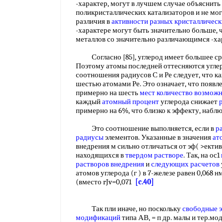
-характер, могут в лучшем случае объяснить
поликристаллических катализаторов и не мог
различия в
активности разных
кристаллическ
-характере могут быть значительно больше, 
металлов со значительно различающимся -ха
Согласно [85], углерод имеет большее срод
Поэтому атомы последней оттесняются углер
соотношения радиусов С и Ре следует, что 
шестью атомами Ре. Это означает, что появл
примерно на шесть
мест количество
возможн
каждый
атомный процент
углерода снижает
примерно на 6%, что близко к эффекту, наб
Это соотношение выполняется, если в
р
радиусы
элементов. Указанные в значения
ат
внедрения м сильно отличаться от эф( >екти
находящихся в
твердом растворе
. Так, на ос1
растворов внедрения
и
следующих расчетов
атомов углерода (г ) в 7-железе равен 0,068 нм
(вместо rJv=0,071
[c.40]
Так пли иначе, но поскольку
свободные э
модификаций
типа АВ, = п др. малы и тер.м