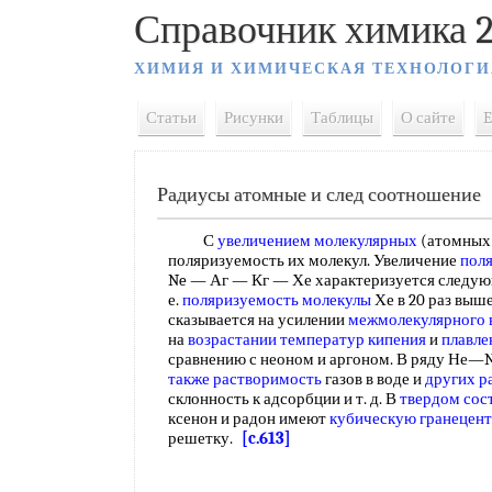
Справочник химика 2
ХИМИЯ И ХИМИЧЕСКАЯ ТЕХНОЛОГИ
Статьи
Рисунки
Таблицы
О сайте
E
Радиусы атомные и след соотношение
С
увеличением молекулярных
(атомных)
поляризуемость их молекул. Увеличение
пол
Ne — Аг — Кг — Хе характеризуется следующи
е.
поляризуемость молекулы
Хе в 20 раз выш
сказывается на усилении
межмолекулярного 
на
возрастании температур кипения
и
плавле
сравнению с неоном и аргоном. В ряду 
также растворимость
газов в воде и
других р
склонность к адсорбции и т. д. В
твердом сос
ксенон и радон имеют
кубическую гранецен
решетку.
[c.613]