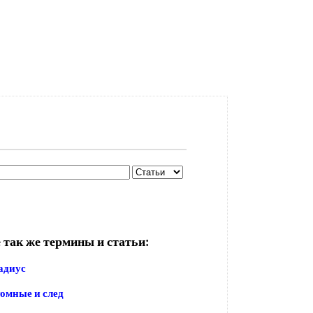
 так же термины и статьи:
адиус
омные и след