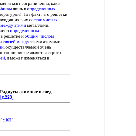
изменяться неограниченно, как в
ойчивы
лишь в
определенных
пературой). Тот факт, что решетки
 входящих в их
состав чистых
между этими
металлами.
влено
определенным
 в решетке и
общим числом
и связей между
этими атомами.
зи
, осуществляемой очень
 соотношение не является строго
зей
, и может изменяться в
Радиусы атомные и след
[c.223]
 [
c.162
]