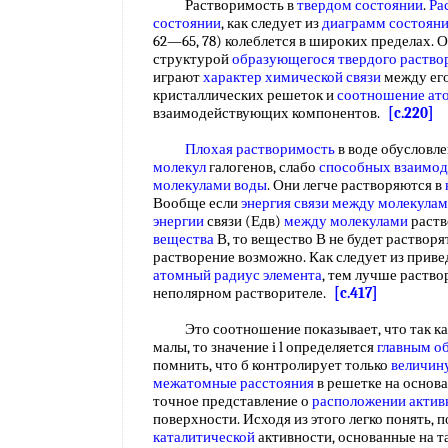
Растворимость в
твердом состоянии
.
Ра
состоянии
, как следует из
диаграмм состоян
62—65, 78) колеблется в широких пределах. 
структурой
образующегося твердого раство
играют
характер химической связи
между его
кристаллических решеток и
соотношение ат
взаимодействующих компонентов.
[c.220]
Плохая растворимость
в воде обусловл
молекул
галогенов, слабо
способных взаимод
молекулами воды
. Они легче растворяются в
Вообще если
энергия связи между
молекулам
энергии
связи (Едв)
между молекулами
раств
вещества
В, то вещество В не будет растворят
растворение возможно. Как следует из прив
атомный радиус элемента
, тем лучше раство
неполярном растворителе.
[c.417]
Это соотношение показывает, что так к
малы, то значение i l определяется
главным о
помнить, что б контролирует только
величин
межатомные расстояния
в решетке на основа
точное представление о
расположении актив
поверхности. Исходя из этого легко понять,
каталитической
активности, основанные на т