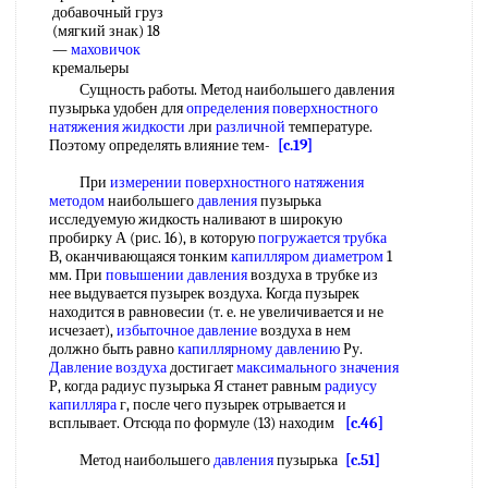
добавочный груз
(мягкий знак) 18
—
маховичок
кремальеры
Сущность работы. Метод наибольшего давления
пузырька удобен для
определения поверхностного
натяжения жидкости
лри
различной
температуре.
Поэтому определять влияние тем-
[c.19]
При
измерении поверхностного натяжения
методом
наибольшего
давления
пузырька
исследуемую жидкость наливают в широкую
пробирку А (рис. 16), в которую
погружается трубка
В, оканчивающаяся тонким
капилляром диаметром
1
мм. При
повышении давления
воздуха в трубке из
нее выдувается пузырек воздуха. Когда пузырек
находится в равновесии (т. е. не увеличивается и не
исчезает),
избыточное давление
воздуха в нем
должно быть равно
капиллярному давлению
Ру.
Давление воздуха
достигает
максимального значения
Р, когда радиус пузырька Я станет равным
радиусу
капилляра
г, после чего пузырек отрывается и
всплывает. Отсюда по формуле (13) находим
[c.46]
Метод наибольшего
давления
пузырька
[c.51]