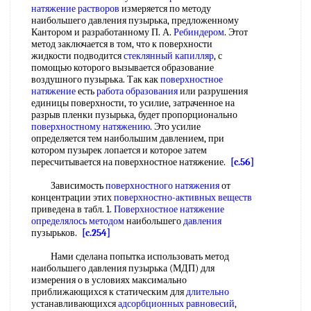
натяжение растворов
измеряется по методу
наибольшего давления пузырька, предложенному
Кантором и разработанному П. А.
Ребиндером
. Этот
метод заключается в том, что к поверхности
жидкости подводится
стеклянный капилляр
, с
помощью которого вызывается образование
воздушного пузырька. Так как
поверхностное
натяжение
есть
работа образования
или разрушения
единицы поверхности, то усилие, затраченное на
разрыв пленки пузырька, будет пропорционально
поверхностному натяжению
. Это усилие
определяется тем наибольшим давлением, при
котором пузырек лопается и которое затем
пересчитывается на поверхностное натяжение.
[c.56]
Зависимость
поверхностного натяжения
от
концентрации этих
поверхностно-активных веществ
приведена в табл. 1.
Поверхностное натяжение
определялось методом
наибольшего
давления
пузырьков.
[c.254]
Нами сделана попытка использовать метод
наибольшего давления пузырька (МДП) для
измерения о в условиях максимально
приближающихся к статическим для
длительно
устанавливающихся
адсорбционных равновесий
,