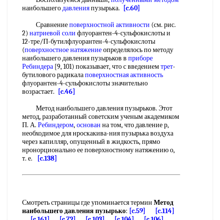
наибольшего
давления
пузырька.
[c.60]
Сравнение
поверхностной активности
(см. рис.
2)
натриевой соли
флуорантен-4-сульфокислоты и
12-тре/П-бутилфлуорантен-4-сульфокислоты
(
поверхностное натяжение
определялось по методу
наибольшего давления пузырьков в
приборе
Ребиндера
[9, 101) показывает, что с введением
трет
-
бутилового радикала
поверхностная активность
флуорантен-4-сульфокислоты значительно
возрастает.
[c.46]
Метод наибольшего давления пузырьков. Этот
метод, разработанный советским ученым академиком
П. А.
Ребиндером
,
основан
на том, что давление р,
необходимое для нроскакива-ния пузырька воздуха
через капилляр, опущенный в жидкость, прямо
нронорционально ее поверхностному натяжению о,
т. е.
[c.138]
Смотреть страницы где упоминается термин
Метод
наибольшего давления пузырько
:
[c.59]
[c.114]
[c.161]
[c.72]
[c.103]
[c.104]
[c.106]