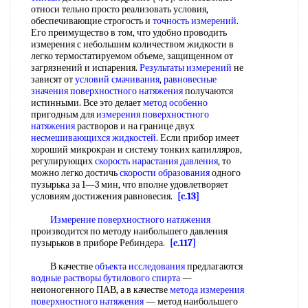
относи тельно просто реализовать условия,
обеспечивающие строгость и
точность измерений
.
Его преимущество в том, что удобно проводить
измерения с небольшим количеством жидкости в
легко термостатируемом объеме, защищенном от
загрязнений и испарения.
Результаты измерений
не
зависят от
условий смачивания
,
равновесные
значения поверхностного натяжения
получаются
истинными. Все это делает
метод особенно
пригодным для
измерения поверхностного
натяжения
растворов и на границе двух
несмешивающихся жидкостей
. Если прибор имеет
хороший микрокран и систему тонких капилляров,
регулирующих
скорость нарастания давления
, то
можно легко достичь
скорости образования
одного
пузырька за 1—3 мин, что вполне удовлетворяет
условиям достижения равновесия.
[c.13]
Измерение поверхностного натяжения
производится по методу наибольшего давления
пузырьков в приборе Ребиндера.
[c.117]
В качестве
объекта исследования
предлагаются
водные растворы
бутилового спирта
—
неионогенного ПАВ, а в качестве
метода измерения
поверхностного натяжения
— метод наибольшего