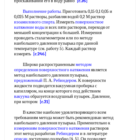
проскакивании его в воду равно
[c.26]
Выполнение работы
. Приготовить 0,15 0,1 0,05 и
0,025 М растворы, разбавляя водой 0,2 М раствор
изоамилового спирта
. Измерить
поверхностное
натяжение воды
и всех пяти растворов, переходя от
меньшей концентрации к большей. Измерения
проводить сталагмометром или по методу
наибольшего давления пузырька при данной
температуре (см. работу 5). Каждый раствор
измерять
[c.246]
Широко распространенным
методом
определения поверхностного натяжения
является
метод наибольшего давления пузырька,
предложенный
П. А.
Ребиндером
. К поверхности
жидкости подводится вакуумная пробирка с
капилляром, на конце которого под действием
вакуума
образуется воздушный пузырек. Давление,
при котором
[c.21]
В качестве наиболее удовлетворяющего всем
требованиям метода может быть рекомендован метод
наибольшего давления пузырька. Применительно к
измерениям поверхностного натяжения
растворов
этот метод разработан
Ребиндером
и в литературе
описан
достаточно подробно [4, 5]. Он позволяет