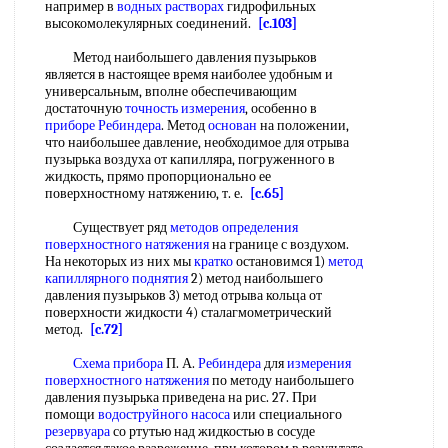
например в
водных растворах
гидрофильных
высокомолекулярных соединений.
[c.103]
Метод наибольшего давления пузырьков
является в настоящее время наиболее удобным и
универсальным, вполне обеспечивающим
достаточную
точность измерения
, особенно в
приборе Ребиндера
. Метод
основан
на положении,
что наибольшее давление, необходимое для отрыва
пузырька воздуха от капилляра, погруженного в
жидкость, прямо пропорционально ее
поверхностному натяжению, т. е.
[c.65]
Существует ряд
методов определения
поверхностного натяжения
на границе с воздухом.
На некоторых из них мы
кратко
остановимся 1)
метод
капиллярного поднятия
2) метод наибольшего
давления пузырьков 3) метод отрыва кольца от
поверхности жидкости 4) сталагмометрический
метод.
[c.72]
Схема прибора
П. А.
Ребиндера
для
измерения
поверхностного натяжения
по методу наибольшего
давления пузырька приведена на рис. 27. При
помощи
водоструйного насоса
или специального
резервуара
со ртутью над жидкостью в сосуде