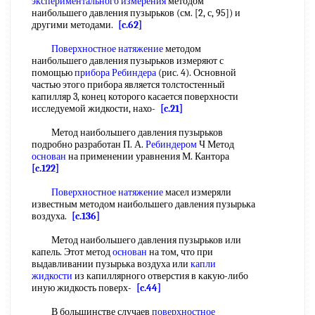
экспериментального измерения
методом
наибольшего давления пузырьков (см. [2, с, 95]) и
другими методами.
[c.62]
Поверхностное натяжение
методом
наибольшего давления пузырьков измеряют с
помощью
прибора Ребиндера
(рис. 4). Основной
частью этого прибора является толстостенный
капилляр 3, конец которого касается поверхности
исследуемой жидкости, нахо-
[c.21]
Метод наибольшего давления пузырьков
подробно разработан П. А.
Ребиндером
Ч Метод
основан
на применении уравнения М. Кантора
[c.122]
Поверхностное натяжение
масел измеряли
известным методом наибольшего давления пузырька
воздуха.
[c.136]
Метод наибольшего давления пузырьков или
капель. Этот метод
основан
на том, что при
выдавливании пузырька воздуха или
капли
жидкости
из капиллярного отверстия в какую-либо
иную жидкость поверх-
[c.44]
В большинстве случаев
поверхностное