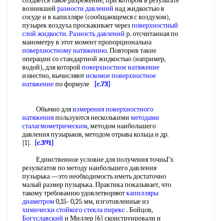
создается такое разрежение, при котором в результате
возникшей
разности давлений
над жидкостью в
сосуде и в капилляре (сообщающемся с воздухом),
пузырек воздуха проскакивает через
поверхностный
слой жидкости
.
Разность давлений
р. отсчитанная по
манометру в этот момент пропорциональна
поверхностному натяжению
. Повторив такие
операции со стандартной жидкостью (например,
водой), для которой
поверхностное натяжение
известно, вычисляют
искомое
поверхностное
натяжение
по формуле
[c.73]
Обычно для
измерения поверхностного
натяжения
пользуются несколькими
методами
сталагмометрическим
, методом наибольшего
давления пузырьков, методом отрыва кольца и др.
[1].
[c.391]
Единственное условие для получения точньГх
результатов по методу наибольшего давления
пузырька —это необходимость иметь достаточно
малый размер пузырька. Практика показывает, что
такому требованию удовлетворяют
капилляры
диаметром
0,15- 0,25 мм, изготовленные из
химически стойкого стекла
пирекс
. Бойцов,
Богуславский
и Миллер [6] сконструировали и