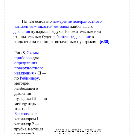
На чем основано
измерение поверхностного
натяжения жидкостей методом
наибольшего
давления
пузырька воздуха Положительным или
отрицательным будет
избыточное давление
в
жидкости на границе с воздушным пузырьком
[c.30]
Рис. 8.
Схемы
приборов
для
определения
поверхностного
натяжения
/, II —
по
Ребиндеру
,
методом
наибольшего
давления
пузырька III — по
методу отрыва
кольца. I —
Баллончик
с
капилляром 1 —
капилляр 2 —
трубка, несущая