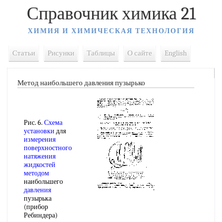
Справочник химика 21
ХИМИЯ И ХИМИЧЕСКАЯ ТЕХНОЛОГИЯ
Статьи
Рисунки
Таблицы
О сайте
English
Метод наибольшего давления пузырько
Рис. 6.
Схема
установки
для
измерения
поверхностного
натяжения
жидкостей
методом
наибольшего
давления
пузырька
(прибор
Ребиндера)