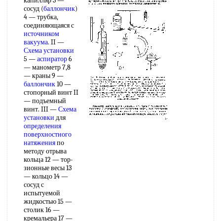
капилляр 3 —
сосуд (
баллончик
)
4 — трубка,
соединяющаяся с
источником
вакуума
. II —
Схема установки
5 —
аспиратор
6
— манометр 7,8
— краны 9 —
баллончик
10 —
стопорный винт II
— подъемный
винт. III —
Схема
установки
для
определения
поверхностного
натяжения
по
методу отрыва
кольца 12 — тор-
зионные весы 13
— кольцо 14 —
сосуд с
испытуемой
жидкостью 15 —
столик 16 —
кремальера 17 —