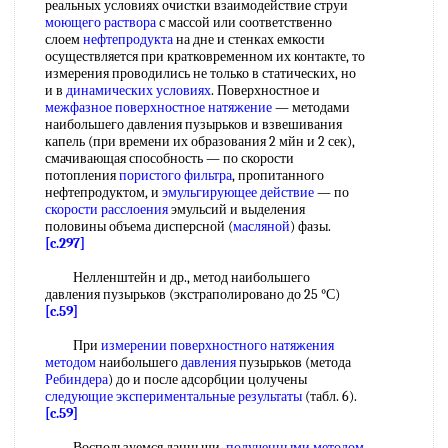
реальных условиях очистки взаимодействие струи
моющего раствора
с массой или соответственно
слоем
нефтепродукта
на дне и стенках емкости
осуществляется при кратковременном их контакте, то
измерения проводились не только в статических, но
и в
динамических условиях
. Поверхностное и
межфазное поверхностное натяжение
— методами
наибольшего давления пузырьков и взвешивания
капель (при времени их образования 2 мйн и 2 сек),
смачивающая способность — по скорости
потопления
пористого фильтра
, пропитанного
нефтепродуктом, и
эмульгирующее действие
— по
скорости расслоения
эмульсий и выделения
половины объема дисперсной (
масляной
) фазы.
[c.297]
Нелленштейн и др., метод наибольшего
давления пузырьков (экстраполировано до 25 °С)
[c.59]
При
измерении поверхностного натяжения
методом
наибольшего
давления
пузырьков (метода
Ребиндера
) до и после адсорбции цолучены
следующие
экспериментальные результаты
(табл. 6).
[c.59]
Воспользуемся данньши,
полученными методом