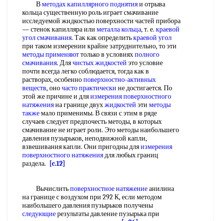
В
методах капиллярного поднятия
и отрыва
кольца существенную роль играет смачивание
исследуемой жидкостью поверхности частей прибора
— стенок капилляра или
металла кольца
, т. е.
краевой
угол смачивания
. Так как определить
краевой угол
при таком измерении крайне затруднительно, то эти
методы применяют
только в условиях
полного
смачивания
. Для
чистых жидкостей
это условие
почти всегда легко соблюдается, тогда как в
растворах, особенно
поверхностно-активных
веществ
, оно
часто практически
не достигается. По
этой же причине и для
измерения поверхностного
натяжения
на границе двух
жидкостей
эти
методы
также
мало применимы. В связи с этим в ряде
случаев следует предпочесть методы, в которых
смачивание не играет роли. Это методы наибольшего
давления пузырьков, неподвижной капли,
взвешивания капли. Они пригодны для
измерения
поверхностного натяжения
для любых границ
раздела.
[c.12]
Вычислить
поверхностное натяжение
анилина
на границе с воздухом при 292 К, если методом
наибольшего давления пузырьков получены
следующие
результаты давление пузырька при