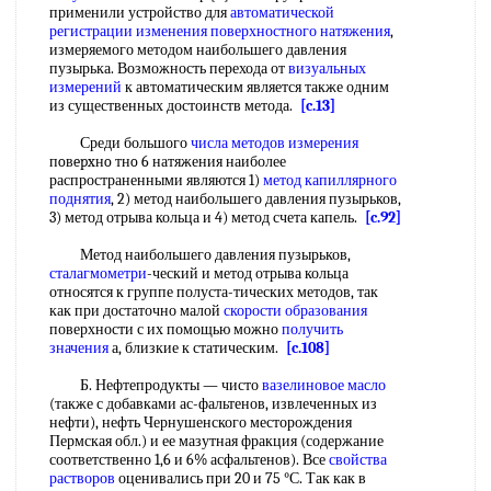
применили устройство для
автоматической
регистрации
изменения поверхностного натяжения
,
измеряемого методом наибольшего давления
пузырька. Возможность перехода от
визуальных
измерений
к автоматическим является также одним
из существенных достоинств метода.
[c.13]
Среди большого
числа
методов измерения
пoвepxнo тнo 6 натяжения наиболее
распространенными являются 1)
метод капиллярного
поднятия
, 2) метод наибольшего давления пузырьков,
3) метод отрыва кольца и 4) метод счета капель.
[c.92]
Метод наибольшего давления пузырьков,
сталагмометри
-ческий и метод отрыва кольца
относятся к группе полуста-тических методов, так
как при достаточно малой
скорости образования
поверхности с их помощью можно
получить
значения
а, близкие к статическим.
[c.108]
Б. Нефтепродукты — чисто
вазелиновое масло
(также с добавками ас-фальтенов, извлеченных из
нефти), нефть Чернушенского месторождения
Пермская обл.) и ее мазутная фракция (содержание
соответственно 1,6 и 6% асфальтенов). Все
свойства
растворов
оценивались при 20 и 75 °С. Так как в