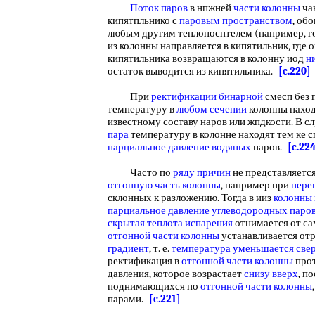
Поток паров
в нпжней
части колонны
чан
кипятпльнико с
паровым пространством
, об
любым другим теплопосптелем (например, г
из колонны направляется в кипятильник, где 
кипятильника возвращаются в колонну иод
н
остаток выводится из кипятильника.
[c.220]
При
ректификации бинарной
смесп без 
температуру в
любом сечении
колонны наход
известному составу наров или жпдкости. В с
пара
температуру в колонне находят тем ке с
парциальное давление водяных
паров.
[c.22
Часто по
ряду причин
не представляет
отгонную часть колонны
, например при
пере
склонных к разложению. Тогда в ииз
колонны 
парциальное давление
углеводородных паро
скрытая теплота испарения
отнимается от са
отгонной части колонны
устанавливается от
градиент
, т. е.
температура уменьшается
све
ректификация в
отгонной части колонны
прот
давления, которое возрастает
снизу вверх
, п
поднимающихся по
отгонной части колонны
парами.
[c.221]