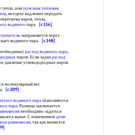
е
тепло, или
полезная тепловая
епла
, которое надлежит передать
 перегрева паров, тепла,
ого водяного
пара
[c.116]
огревателя
, направляется через
скает водяного пара.
[c.148]
необходимы)
расход водяного пара
,
дородных
паров. Если задан
расход
ое давлепие углеводородных наров
я молекулярный вес
на.
[c.209]
ретого водяного пара
л1,шолняотся
ного пара
. Разница заключается
авновесия
необходнио задаться
азывалось выше. С изменением
доли
анты равновесия
, так как меняется
09]