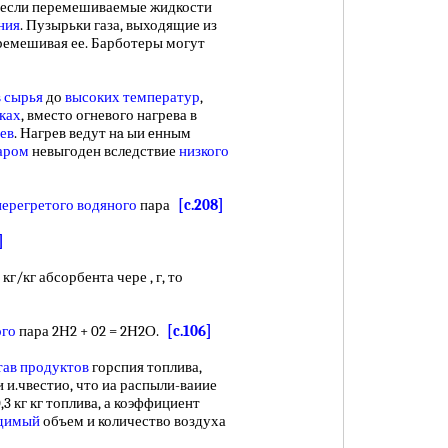
 если перемешиваемые жидкости
ния
. Пузырьки газа, выходящие из
еремешивая ее. Барботеры могут
в сырья
до
высоких температур
,
ках
, вместо огневого нагрева в
ев
. Нагрев ведут нa ыи eнным
аром
невыгоден вследствие
низкого
перегретого водяного
пара
[c.208]
]
 кг/кг абсорбента чере , г, то
ого
пара 2Н2 + 02 = 2Н2О.
[c.106]
тав продуктов
горспия топлива,
и и.чвестио, что иа распыли-ваиие
,3 кг кг топлива, а коэффициент
одимый
объем и количество воздуха