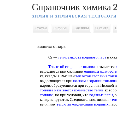
Справочник химика 2
ХИМИЯ И ХИМИЧЕСКАЯ ТЕХНОЛОГИ
Статьи
Рисунки
Таблицы
О сайте
E
водяного пара
Сг —
теплоемкость водяного пара
в кка
Теплотой сгорания топлива
называется
выделяется при сжигании
единицы количеств
кг, ккал/м ). Высшей
теплотой сгорания топл
выделяющееся при
полном сгорании топлива
наров, образующихся при горении. Низшей 
топлива называется
количество тепла
, котор
топлива
, но при условии, что
водяные пары
, 
конденсируются. Следовательно, низшая
теп
величину
теплоты конденсации водяных
пар