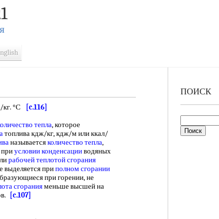
1
Я
nglish
ПОИСК
л/кг. °С
[c.116]
количество тепла
, которое
а
топлива кдж/кг, кдж/м или ккал/
ива
называется
количество тепла
,
при
условии конденсации
водяных
или
рабочей теплотой сгорания
ое выделяется при
полном сгорании
образующиеся при горении, не
лота сгорания
меньше высшей на
ов.
[c.107]