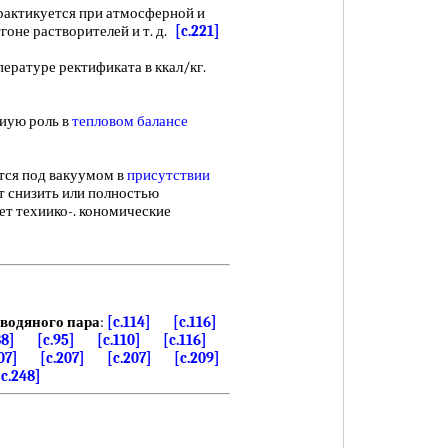
актикуется при атмосферной и
тгоне растворителей и т. д.
[c.221]
ературе ректификата в ккал/кг.
ьиую роль в
тепловом балансе
тся под вакуумом в
присутствии
т снизить или полностью
ает техиико-. кономические
водяного пара
:
[c.114]
[c.116]
88]
[c.95]
[c.110]
[c.116]
07]
[c.207]
[c.207]
[c.209]
[c.248]