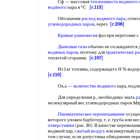
Сф — массовая
теплоемкость водяного 
водяного
пара в °С
[c.113]
Обозначим
расход водяного пара
, отне
углеводородных паров
, через
[c.208]
Кривые равновесия
фаз при перегонке 
Дымовые газы
обычно не охлаждаются 
водяных паров
, поэтому для
практических ра
теплотой сгорания.
[c.107]
Из 1 кг топлива, содержащего Н % водор
[c.110]
Оъ.а —
количество водяного
пара, подл
Для определения р , необходимо знать
р
молекулярный вес углеводородных паров M
Пневматическое перемешивание
осущес
которого уложен барботер, т. е. труба или не
отверстиями
(рис. 30). В качестве перемеши
водяной пар,
сжатый воздух
или инертный га
том случае, если допустимы обводнение пер