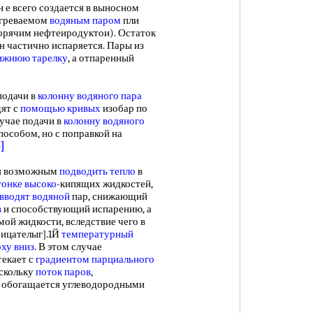
 е всего создается в выносном
огреваемом
водяным паром
пли
орячим нефтеиродуктои). Остаток
он частично испаряется. Пары из
ижнюю тарелку
, а отпаренный
подачи в
колонну водяного пара
ят с
помощью кривых
изобар по
лучае подачи в
колонну водяного
пособом, но с поправкой на
4]
ся возможным
подводить тепло
в
гонке высоко
-кипящих жидкостей,
вводят водяной
пар, снижающий
в
и способствующий испарению, а
мой жидкости, вследствие чего в
рицателыг].1Й
температурный
рху вниз
. В этом случае
екает с
градиентом парциального
оскольку
поток паров
,
, обогащается углеводородными