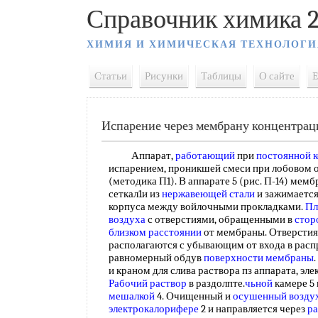
Справочник химика 2
ХИМИЯ И ХИМИЧЕСКАЯ ТЕХНОЛОГИ
Статьи
Рисунки
Таблицы
О сайте
E
Испарение через мембрану концентрац
Аппарат,
работающий
при
постоянной 
испарением, проникшей смеси при лобовом 
(методика П1). В аппарате 5 (рис. П-14) мем
сеткал1и из
нержавеющей стали
и зажимаетс
корпуса между войлочными прокладками.
Пл
воздуха
с отверстиями, обращенными в
стор
близком расстоянии
от мембраны. Отверстия
располагаются с убывающим от входа в расп
равномерный обдув
поверхности мембраны
и краном для слива раствора пз аппарата, эл
Рабочий раствор
в раздолпте.
чьной
камере 5
мешалкой
4. Очищенный и
осушенный возду
электрокалорифере
2 и направляется через
ра