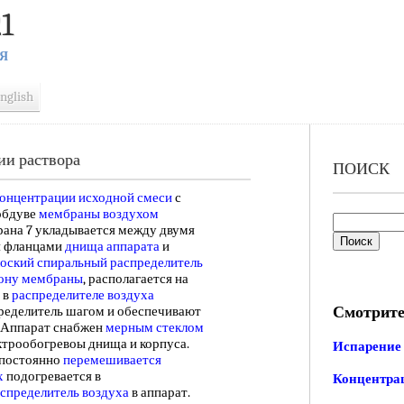
1
Я
nglish
ии раствора
ПОИСК
концентрации
исходной смеси
с
обдуве
мембраны воздухом
брана 7 укладывается между двумя
я фланцами
днища аппарата
и
оский спиральный
распределитель
ону мембраны
, располагается на
 в
распределителе воздуха
Смотрите
ределитель шагом и обеспечивают
. Аппарат снабжен
мерным стеклом
ектрообогревоы днища и корпуса.
Испарение 
 постоянно
перемешивается
х
подогревается в
Концентрац
спределитель воздуха
в аппарат.