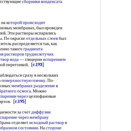
етствующие
сборники конденсата
 на
которой происходит
ановых мембранах, был проведен
ей. Эти растворы испарялись
ы
. По окраске
отдельных слоев
был
итель распределяется так, как
менно такого
градиента
ия
растворов труднолетучих
створ вода
— глицерин
испарением
ной перегонкой.
[c.193]
аблюдаться сразу в нескольких
в
поверхностную пленку
. По-
лозных
мембранах разделение
в
братного осмоса
. Можно
спарении через
целлофановые
иртов.
[c.195]
аемости за
счет диффузии
спарение через мембрану
брана отделяет
исходный раствор
в
образном состоянии
. На
стороне