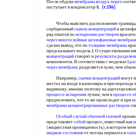
После обдува
мембраны воздух через
соотв
поступает в конденсатор 8,
[c.136]
Чтобы выяснить расположение границы,
сорбционный
скачок концентраций
в целлоф
ряд опытов по
испарению растворов
красител
через многослойные
целлофановые мембран
сделан вывод, что по
толщине мембраны
крас
предсказывает модель 1. О существовании и
концентраций
говорят и
результаты разделен
компонентов. В соответствии с моделью 1
ра
через мембрану
разделяется хуже, чем обыч
Например,
скачки концентраций
могут н
местах на входе в капилляры и при переходе 
видимому, именно поэтому на ацетатцеллю
процессе испарения
лучше, чем в
процессе о
предположить, что то же происходит и при
и
мембраны концентрированных растворов
сп
Особый случай
обычной газовой
прониц
представляет
собой
процесс, известный как
и
(жидкостная проницаемость), в котором мем
жидком состоянии
от потока пермеата в
газо