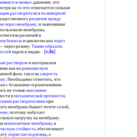
живается низкое
давление, что
мотря на то что отмечается сильная
ации растворителя
в
полимерной
 существенного
различия между
ия через мембрану
, и значениями
использовали мембраны,
 отметили различий в
ров бензола
и циклогексана
через
— через резину.
Таким образом
,
остей
паров и жидко-
[c.36]
ым раствором
и материалом
яние как на
равновесную
нной фазе, так и на
скорость
ану
. Необходимо отметить, что
зан с большими ограничениями.
ть не только
высокими
ности и
механической прочности
,
скими растворителями
при
ата мембрана бывает почти сухой,
хеме
, поэтому набухает
льную нагрузку на мембрану.
ям
композитные мембраны
, в
ческую стойкость
обеспечивает
еату
пористая подложка
, а