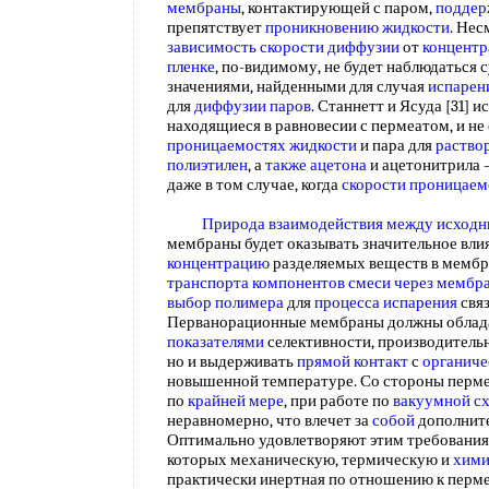
мембраны
, контактирующей с паром,
поддер
препятствует
проникновению жидкости
. Нес
зависимость скорости диффузии
от
концентр
пленке
, по-видимому, не будет наблюдаться
значениями, найденными для случая
испарен
для
диффузии паров
. Станнетт и Ясуда [31] 
находящиеся в равновесии с пермеатом, и не
проницаемостях жидкости
и пара для
раство
полиэтилен
, а
также ацетона
и ацетонитрила 
даже в том случае, когда
скорости проницаем
Природа взаимодействия между
исходн
мембраны будет оказывать значительное вли
концентрацию
разделяемых веществ в мембра
транспорта
компонентов смеси
через мембр
выбор полимера
для
процесса испарения
свя
Перванорационные мембраны должны облада
показателями
селективности, производитель
но и выдерживать
прямой контакт
с
органиче
новышенной температуре. Со стороны перме
по
крайней мере
, при работе по
вакуумной с
неравномерно, что влечет за
собой
дополните
Оптимально удовлетворяют этим требовани
которых механическую, термическую и
хими
практически инертная по отношению к перм