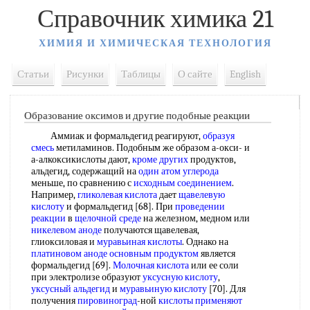
Справочник химика 21
ХИМИЯ И ХИМИЧЕСКАЯ ТЕХНОЛОГИЯ
Статьи
Рисунки
Таблицы
О сайте
English
Образование оксимов и другие подобные реакции
Аммиак и формальдегид реагируют,
образуя
смесь
метиламинов. Подобным же образом а-окси- и
а-алкоксикислоты дают,
кроме других
продуктов,
альдегид, содержащий на
один атом углерода
меньше, по сравнению с
исходным соединением
.
Например,
гликолевая кислота
дает
щавелевую
кислоту
и формальдегид [68]. При
проведении
реакции
в
щелочной среде
на железном, медном или
никелевом аноде
получаются щавелевая,
глиоксиловая и
муравьиная кислоты
. Однако на
платиновом аноде
основным продуктом
является
формальдегид [69].
Молочная кислота
или ее соли
при электролизе образуют
уксусную кислоту
,
уксусный альдегид
и
муравьиную кислоту
[70]. Для
получения
пировиноград
-ной
кислоты применяют