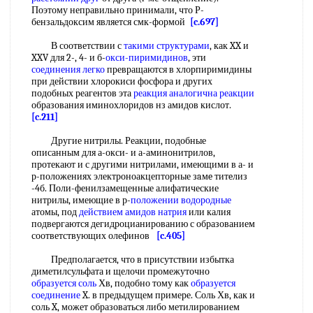
Поэтому неправильно принимали, что Р-
бензальдоксим является смк-формой
[c.697]
В соответствии с
такими структурами
, как XX и
XXV для 2-, 4- и б-
окси-пиримидинов
, эти
соединения легко
превращаются в хлорпиримидины
при действии хлорокиси фосфора и других
подобных реагентов эта
реакция аналогична реакции
образования иминохлоридов нз амидов кислот.
[c.211]
Другие нитрилы. Реакции, подобные
описанным для а-окси- и а-аминонитрилов,
протекают и с другими нитрилами, имеющими в а- и
р-положениях электроноакцепторные зaмe титeлиз
-4б. Поли-фенилзамещенные алифатические
нитрилы, имеющие в р-
положении водородные
атомы, под
действием амидов натрия
или калия
подвергаются дегидроцианированию с образованием
соответствующих олефинов
[c.405]
Предполагается, что в присутствии избытка
диметилсульфата и щелочи промежуточно
образуется соль
Хв, подобно тому как
образуется
соединение
X. в предыдущем примере. Соль Хв, как и
соль X, может образоваться либо метилированием