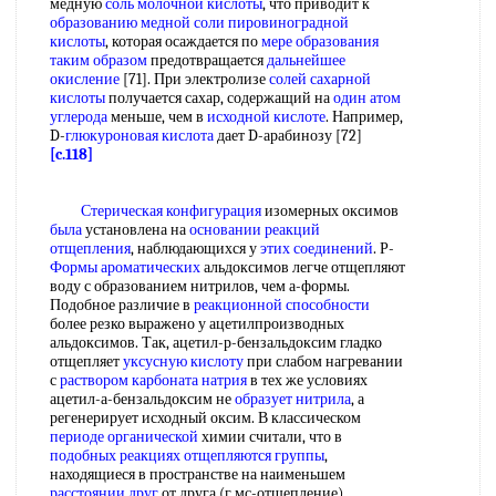
медную
соль молочной кислоты
, что приводит к
образованию медной
соли пировиноградной
кислоты
, которая осаждается по
мере образования
таким образом
предотвращается
дальнейшее
окисление
[71]. При электролизе
солей сахарной
кислоты
получается сахар, содержащий на
один атом
углерода
меньше, чем в
исходной кислоте
. Например,
D-
глюкуроновая кислота
дает D-арабинозу [72]
[c.118]
Стерическая конфигурация
изомерных оксимов
была
установлена на
основании реакций
отщепления
, наблюдающихся у
этих соединений
. Р-
Формы ароматических
альдоксимов легче отщепляют
воду с образованием нитрилов, чем а-формы.
Подобное различие в
реакционной способности
более резко выражено у ацетилпроизводных
альдоксимов. Так, ацетил-р-бензальдоксим гладко
отщепляет
уксусную кислоту
при слабом нагревании
с
раствором карбоната натрия
в тех же условиях
ацетил-а-бензальдоксим не
образует нитрила
, а
регенерирует исходный оксим. В классическом
периоде органической
химии считали, что в
подобных реакциях
отщепляются группы
,
находящиеся в пространстве на наименьшем
расстоянии друг
от друга (г мс-отщепление).