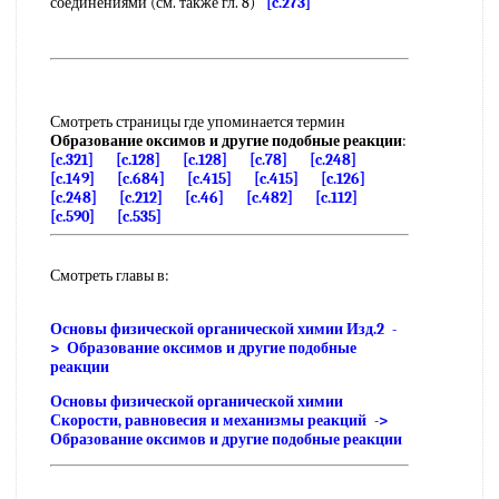
соединениями (см. также гл. 8)
[c.273]
Смотреть страницы где упоминается термин
Образование оксимов и другие подобные реакции
:
[c.321]
[c.128]
[c.128]
[c.78]
[c.248]
[c.149]
[c.684]
[c.415]
[c.415]
[c.126]
[c.248]
[c.212]
[c.46]
[c.482]
[c.112]
[c.590]
[c.535]
Смотреть главы в:
Основы физической органической химии Изд.2 -
> Образование оксимов и другие подобные
реакции
Основы физической органической химии
Скорости, равновесия и механизмы реакций ->
Образование оксимов и другие подобные реакции