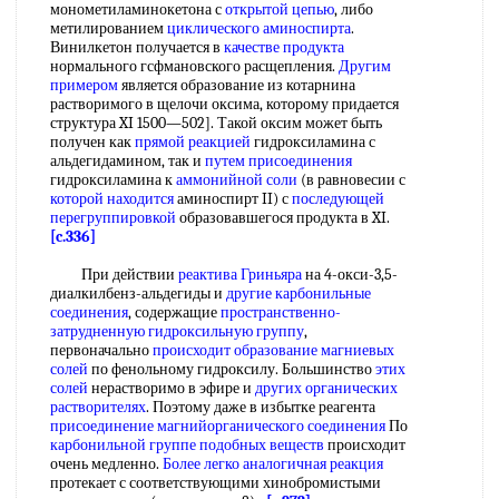
монометиламинокетона с
открытой цепью
, либо
метилированием
циклического аминоспирта
.
Винилкетон получается в
качестве продукта
нормального гсфмановского расщепления.
Другим
примером
является образование из котарнина
растворимого в щелочи оксима, которому придается
структура XI 1500—502]. Такой оксим может быть
получен как
прямой реакцией
гидроксиламина с
альдегидамином, так и
путем присоединения
гидроксиламина к
аммонийной соли
(в равновесии с
которой находится
аминоспирт II) с
последующей
перегруппировкой
образовавшегося продукта в XI.
[c.336]
При действии
реактива Гриньяра
на 4-окси-3,5-
диалкилбенз-альдегиды и
другие карбонильные
соединения
, содержащие
пространственно-
затрудненную
гидроксильную группу
,
первоначально
происходит образование
магниевых
солей
по фенольному гидроксилу. Большинство
этих
солей
нерастворимо в эфире и
других органических
растворителях
. Поэтому даже в избытке реагента
присоединение магнийорганического соединения
По
карбонильной группе
подобных веществ
происходит
очень медленно.
Более легко
аналогичная реакция
протекает с соответствующими хинобромистыми