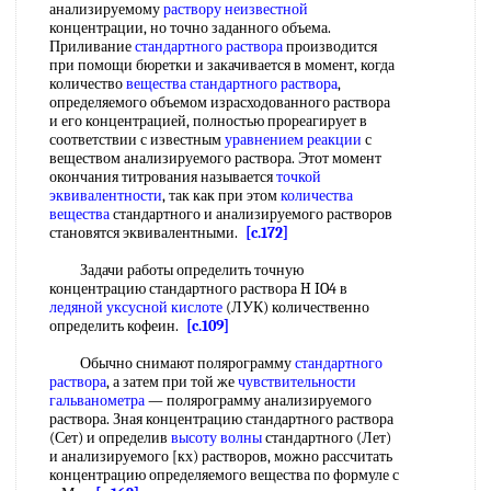
анализируемому
раствору неизвестной
концентрации, но точно заданного объема.
Приливание
стандартного раствора
производится
при помощи бюретки и закачивается в момент, когда
количество
вещества стандартного раствора
,
определяемого объемом израсходованного раствора
и его концентрацией, полностью прореагирует в
соответствии с известным
уравнением реакции
с
веществом анализируемого раствора. Этот момент
окончания титрования называется
точкой
эквивалентности
, так как при этом
количества
вещества
стандартного и анализируемого растворов
становятся эквивалентными.
[c.172]
Задачи работы определить точную
концентрацию стандартного раствора H IO4 в
ледяной уксусной кислоте
(ЛУК) количественно
определить кофеин.
[c.109]
Обычно снимают полярограмму
стандартного
раствора
, а затем при той же
чувствительности
гальванометра
— полярограмму анализируемого
раствора. Зная концентрацию стандартного раствора
(Сет) и определив
высоту волны
стандартного (Лет)
и анализируемого [кх) растворов, можно рассчитать
концентрацию определяемого вещества по формуле с