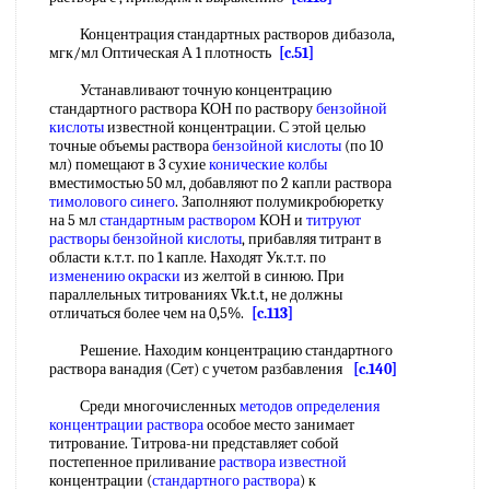
Концентрация стандартных растворов дибазола,
мгк/мл Оптическая А 1 плотность
[c.51]
Устанавливают точную концентрацию
стандартного раствора КОН по раствору
бензойной
кислоты
известной концентрации. С этой целью
точные объемы раствора
бензойной кислоты
(по 10
мл) помещают в 3 сухие
конические колбы
вместимостью 50 мл, добавляют по 2 капли раствора
тимолового синего
. Заполняют полумикробюретку
на 5 мл
стандартным раствором
КОН и
титруют
растворы
бензойной кислоты
, прибавляя титрант в
области к.т.т. по 1 капле. Находят Ук.т.т. по
изменению окраски
из желтой в синюю. При
параллельных титрованиях Vk.t.t, не должны
отличаться более чем на 0,5%.
[c.113]
Решение. Находим концентрацию стандартного
раствора ванадия (Сет) с учетом разбавления
[c.140]
Среди многочисленных
методов определения
концентрации раствора
особое место занимает
титрование. Титрова-ни представляет собой
постепенное приливание
раствора известной
концентрации (
стандартного раствора
) к