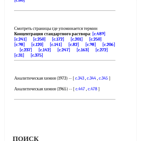
[c.80]
Смотреть страницы где упоминается термин
Концентрация стандартного раствора
:
[c.489]
[c.241]
[c.250]
[c.172]
[c.201]
[c.250]
[c.98]
[c.120]
[c.141]
[c.82]
[c.98]
[c.206]
[c.237]
[c.142]
[c.247]
[c.163]
[c.272]
[c.31]
[c.375]
Аналитическая химия (1973) -- [
c.343
,
c.344
,
c.345
]
Аналитическая химия (1965) -- [
c.447
,
c.478
]
ПОИСК