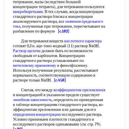
титрование, малы (вследствие большой
концентрации титранта), для титрования пользуются
микробюретками
. В тех случаях, когда концентрация
стандартного раствора близка к концентрации
анализируемого раствора, все
значения предельного
тока
, полученные при титровании, пересчитывают на
разбавление по формуле
[c.182]
Для титрования веществ
кислотного характера
готовят 0,3 н. аце-тоно-водный (1 1) раствор NaOH.
Раствор щелочи
должен быть по возможности
свободным от карбонатов. Концентрацию
стандартного раствора устанавливают по
метиловому оранжевому
и фенолфталеину.
Используя полученные результаты, рассчитывают
нормальность, соответствующую содержанию в
растворе только NaOH.
[c.458]
Считая, что между
коэффициентом преломления
и концентрацией в указанном пределе существует
линейная зависимость
, определить по приведенным
в таблице концентрациям стандартного раствора, ко-
эффицпентам преломлении или данным для его
определения концентрацию
исследуемого раствора.
Условно принимаем плотности стандартного и
исследуемого растворов одинаковыми (см. стр. 79).