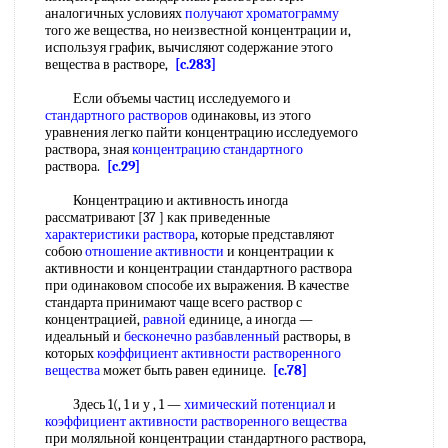
аналогичных условиях
получают хроматограмму
того же вещества, но неизвестной концентрации и,
используя график, вычисляют содержание этого
вещества в растворе,
[c.283]
Если объемы частиц исследуемого и
стандартного растворов
одинаковы, из этого
уравнения легко пайти концентрацию исследуемого
раствора, зная
концентрацию стандартного
раствора.
[c.29]
Концентрацию и активность иногда
рассматривают [37 ] как приведенные
характеристики раствора
, которые представляют
собою
отношение активности
и концентрации к
активности и концентрации стандартного раствора
при одинаковом способе их выражения. В качестве
стандарта принимают чаще всего раствор с
концентрацией,
равной
единице, а иногда —
идеальный и
бесконечно разбавленный
растворы, в
которых
коэффициент активности
растворенного
вещества
может быть равен единице.
[c.78]
Здесь 1(, 1 и у , 1 —
химический потенциал
и
коэффициент активности
растворенного вещества
при моляльной концентрации стандартного раствора,