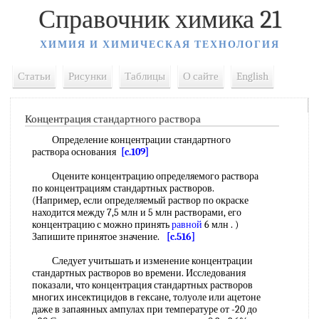
Справочник химика 21
ХИМИЯ И ХИМИЧЕСКАЯ ТЕХНОЛОГИЯ
Статьи
Рисунки
Таблицы
О сайте
English
Концентрация стандартного раствора
Определение концентрации стандартного
раствора основания
[c.109]
Оцените концентрацию определяемого раствора
по концентрациям стандартных растворов.
(Например, если определяемый раствор по окраске
находится между 7,5 млн и 5 млн растворами, его
концентрацию с можно принять
равной
6 млн . )
Запишите принятое значение.
[c.516]
Следует учитьшать и изменение концентрации
стандартных растворов во времени. Исследования
показали, что концентрация стандартных растворов
многих инсектицидов в гексане, толуоле или ацетоне
даже в запаянных ампулах при температуре от -20 до