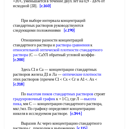
+20 С уменьшается в течение двух лет на 0,9 - 3,6% от
исходной [33].
[c.160]
При выборе интервала концентраций
стандартных растворов руководствуются
следующими положениями
[c.190]
Отношение разности концентраций
стандартного раствора и
раствора сравнения
к
относительной оптической плотности
стандартного
раствора
(С — СаУЛ обратный угловой коэффи-
[c.200]
Здесь С1 и Са — концентрации стандартных
растворов железа Д1 и Ла —
оптические плотности
этих растворов (причем С1 < Сх < Сг и А1 <. Ах <
[c.218]
По
высотам пиков
стандартных растворов
строят
градуировочный график
к = 1 С), где Л —
высота
пика
, мм С — концентрация стандартного раствора,
мкг/мл. По графику определяют концентрацию
никеля в исследуемом растворе.
[c.344]
Выразив Ас через концентрацию стандартного
раствора с , приходим к выражению
[c.115]