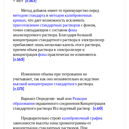
= Мст
[c.162]
Метод добавок имеет то преимущество перед
методом стандарта
и
методом калибровочных
кривых
, что дает возможность исключить
приготовление стандартных растворов
с фоном,
точно совпадающим с составом
фона
анализируемого раствора. Благодаря большой
концентрации стандартного раствора в электролизер
прибавляют лишь несколько капель этого раствора,
причем объем раствора в электролизере и
концентрация
фона
практически не изменяются.
[c.163]
Изменение объема при титровании не
учитывают, так как оно незначительно вследствие
высокой
концентрации стандартного
раствора.
[c.173]
Вариант Определяе- мый ион
Реакция
образования
окрашенного соединения Концентрация
стандартного раствора Исследуемый раствор
[c.60]
Предварительно строят
калибровочный график
зависимости высоты зоны хроматограммы от
концентрации стандартных растворов. При