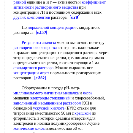
равной
единице а ,и т — активность и
коэффициент
активности
растворенного вещества
при
концентрации /П и постоянном содержании всех
других компонентов
раствора.
[c.78]
По
нормальной концентрации
стандартного
раствора св
[c.159]
Результаты анализа
можно вычислять по титру
растворенного вещества
в тнтранте. oжнo также
выражать концентрацию стандартного раствора через
титр определяемого вещества, т, е. числом граммов
определяемого вещества, соответствующим 1 мл
стандартного раствора
. Можно выражать все
концентрации через
нормальности реагирующих
растворов.
[c.352]
Оборудование и посуда рН-метр-
милливольтметр
магнитная мешалка
и
якорь
мешалки
электроды стеклянный
и хлорсеребряный,
заполненный
насыщенным раствором
КС1 в
безводной
ускусной кислоте
(БУК) стакан для
титрования вместимостью 50 мл с
крышкой
из
фторопласта, в которой сделаны отверстия для
электродов и носика полумикробюретки 3 сухие
конические колбы
вместимостью 50 мл