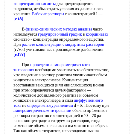
концентрацию кислоты
для предотвращения
гидролиза, чтобы создать условия их длительного
хранения.
Рабочие растворы
с концентрацией 1 —
[c.18]
В
физико-химических методах анализа
часто
используется
градуировочный график
в
координатах
свойство - концентрация определяемого вещества.
При
расчете концентрации стандартных растворов
(г/мл) учитывают все производимые разбанления
[c.127]
При
проведении амперометрического
титрования
необходимо учитывать то обстоятельство,
ч,то введение в раствор реактива увеличивает объем
жидкости в электролизере. Концентрация
восстанавливающихся (или окисляющихся) ионов
при этом определяется двумя факторами —
количеством добавляемого реактива и объемом
жидкости в электролизере, а сила
диффузионного
тока
не
определяется уравнением
d = K . Поэтому при
амперометрическом титровании
обычно пр 1меняют
растворы титрантов с концентрацией в 10—20 раз
выше концентрации титруемых растворов, тогда
изменение объема невелико и им можно пренебречь.
Так как объемы титрантов, израсходованных на