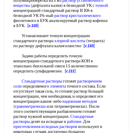
полумикробюретка на 5 мл
раствор установочного
вещества
(дифталата калия) в безводной УК с
точной
концентрацией стандартный раствор H IO4 в
безводной УК 1%-ный
раствор кристаллического
фиолетового в БУК анализируемый раствор кофеина
в БУК.
[c.110]
Устанавливают точную концентрацию
стандартного раствора
хлорной кислоты
(титранта)
по раствору дифталата калия известно
[c.110]
Задачи работы определить точную
концентрацию стандартного раствора КОН в
этанольно-бензольной смеси 1 5 количественно
определить сульфадимезин.
[c.111]
Стандартные растворы
готовят
растворением
соли
определяемого
элемента
точного состава. Если
отсутствует такая соль, то готовят раствор больщей
концентрации, чем необходимая, и определяют его
концентрацию каким-либо
надежным методом
(
гравиметрически
или титриметрически). После
этого соответствующим разбавлением готовят
раствор нужной концентрации.
Стандартные
растворы
делят на исходные и
рабочие
. Для
приготовления исходных растворов
используют в
некоторых случаях достаточно большую