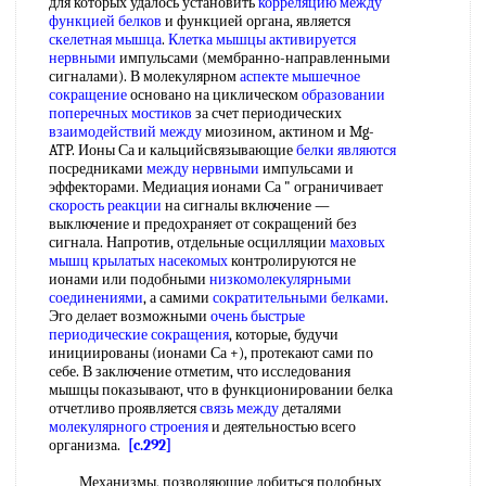
для которых удалось установить
корреляцию между
функцией белков
и функцией органа, является
скелетная мышца
.
Клетка мышцы
активируется
нервными
импульсами (мембранно-направленными
сигналами). В молекулярном
аспекте мышечное
сокращение
основано на циклическом
образовании
поперечных мостиков
за счет периодических
взаимодействий между
миозином, актином и Mg-
ATP. Ионы Са и кальцийсвязывающие
белки являются
посредниками
между нервными
импульсами и
эффекторами. Медиация ионами Са " ограничивает
скорость реакции
на сигналы включение —
выключение и предохраняет от сокращений без
сигнала. Напротив, отдельные осцилляции
маховых
мышц крылатых насекомых
контролируются не
ионами или подобными
низкомолекулярными
соединениями
, а самими
сократительными белками
.
Эго делает возможными
очень быстрые
периодические сокращения
, которые, будучи
инициированы (ионами Са +), протекают сами по
себе. В заключение отметим, что исследования
мышцы показывают, что в функционировании белка
отчетливо проявляется
связь между
деталями
молекулярного строения
и деятельностью всего
организма.
[c.292]
Механизмы, позволяющие добиться подобных