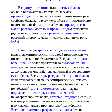
В
группу протеинов
, или
простых белков
,
обычно включают также так называемые
протеиноиды
. Эти вещества имеют лишь некоторые
свойства белков, по ряду же свойств они значительно
отличаются от большинства белков,
прежде всего
малой растворимостью
. К
протеиноидам
относится
ряд белков, играющих в
организмах животных
и
растений опорную, механическую, защитную роль.
[c.311]
В
настоящее время
все
методы анализа белков
являются эмпирическими по своей природе или же
по технической необходимости. Выделение и
прямое
взвешивание
белка представляло бы
абсолютный
метод
, если бы можно было показать, что данный вес
характеризует чистый, неизмененный и совершенно
сухой белок
. Все
методы разделения
и
сушки белков
являются более или менее эмпирическими, так что
неточность в несколько процентов обычно является
неизбежной.
Другие методы
, основанные на
определении некоторых
составных частей
или
некоторых свойств белка,
которые находятся
в связи с
его концентрацией, также являются эмпирическими
и нуждающимися в произвольной калибрации.
Воспроизводимость результатов анализа
белков