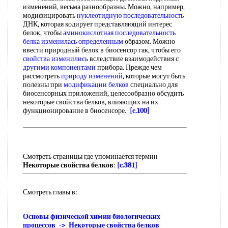
изменений, весьма разнообразны. Можно, например,
модифицировать
нуклеотидную последовательность
ДНК, которая кодирует представляющий интерес
белок, чтобы
аминокислотная последовательность
белка
изменилась определенным
образом. Можно
ввести природный белок в биосенсор гак, чтобы его
свойства изменились
вследствие взаимодействия с
другими компонентами
прибора. Прежде чем
рассмотреть
природу изменений
, которые могут быть
полезны при
модификации белков
специально для
биосенсорных приложений, целесообразно обсудить
некоторые свойства белков, влияющих на их
функционирование в биосенсоре.
[c.100]
Смотреть страницы где упоминается термин
Некоторые свойства белков
:
[c.381]
Смотреть главы в:
Основы физической химии биологических
процессов -> Некоторые свойства белков