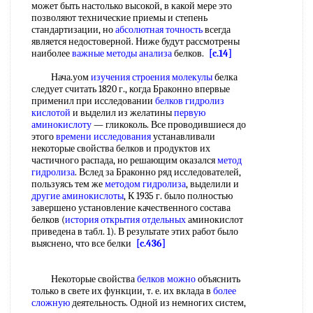
может быть настолько высокой, в какой мере это
позволяют технические приемы и степень
стандартизации, но
абсолютная точность
всегда
является недостоверной. Ниже будут рассмотрены
наиболее
важные методы анализа
белков.
[c.14]
Нача.уом
изучения строения молекулы
белка
следует считать 1820 г., когда Браконно впервые
применил при исследовании
белков гидролиз
кислотой
и выделил из желатины
первую
аминокислоту
— гликоколь. Все проводившиеся до
этого
времени исследования
устанавливали
некоторые свойства белков и продуктов их
частичного распада, но решающим оказался
метод
гидролиза
. Вслед за Браконно ряд исследователей,
пользуясь тем же
методом гидролиза
, выделили и
другие аминокислоты
, К 1935 г. было полностью
завершено установление качественного состава
белков (
история открытия отдельных
аминокислот
приведена в табл. 1). В результате этих работ было
выяснено, что все белки
[c.436]
Некоторые свойства
белков можно
объяснить
только в свете их функции, т. е. их вклада в
более
сложную
деятельность. Одной из немногих систем,