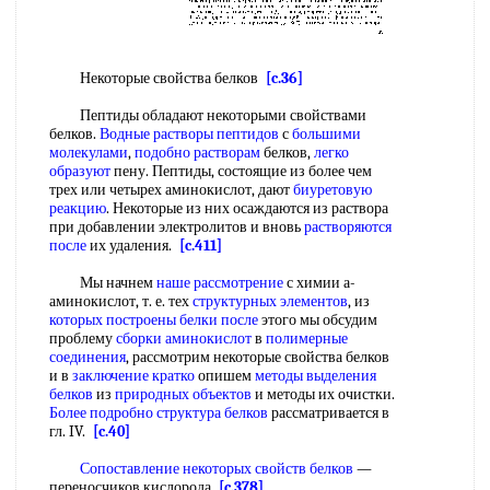
Некоторые свойства белков
[c.36]
Пептиды обладают некоторыми свойствами
белков.
Водные растворы пептидов
с
большими
молекулами
,
подобно растворам
белков,
легко
образуют
пену. Пептиды, состоящие из более чем
трех или четырех аминокислот, дают
биуретовую
реакцию
. Некоторые из них осаждаются из раствора
при добавлении электролитов и вновь
растворяются
после
их удаления.
[c.411]
Мы начнем
наше рассмотрение
с химии а-
аминокислот, т. е. тех
структурных элементов
, из
которых построены
белки после
этого мы обсудим
проблему
сборки аминокислот
в
полимерные
соединения
, рассмотрим некоторые свойства белков
и в
заключение кратко
опишем
методы выделения
белков
из
природных объектов
и методы их очистки.
Более подробно
структура белков
рассматривается в
гл. IV.
[c.40]
Сопоставление некоторых
свойств белков
—
переносчиков кислорода
[c.378]