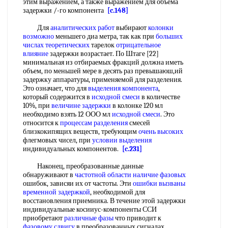
этим выражением, а также выражением для объема
задержки /-го компонента
[c.148]
Для
аналитических работ
выбирают
колонки
возможно
меньшего диа метра, так как при
больших
числах теоретических
тарелок
отрицательное
влияние
задержки возрастает. По Штаге [22]
минимальная из отбираемых фракций должна иметь
объем, по меньшей мере в десять раз превышаюш,ий
задержку аппаратуры, применяемой для разделения.
Это означает, что для
выделения компонента
,
который содержится в
исходной смеси
в количестве
10%, при
величине задержки
в колонке 120 мл
необходимо взять 12 ООО мл
исходной смеси
. Это
относится к
процессам разделения
смесей
близкокипящих веществ, требующим
очень высоких
флегмовых чисел, при
условии выделения
индивидуальных компонентов.
[c.231]
Наконец, преобразованные данные
обнаруживают в
частотной области
наличие фазовых
ошибок, зависяи их от частоты. Эти
ошибки вызваны
временной задержкой
, необходимой для
восстановления приемника. В течение этой задержки
индивидуальные косииус-компоненты ССИ
приобретают
различные фазы
что приводит к
фазовому сдвигу
в преобразованных сигналах.