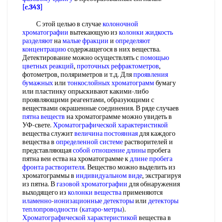
[c.343]
С этой целью в случае
колоночной
хроматографии
вытекающую из
колонки жидкость
разделяют
на
малые фракции
и
определяют
концентрацию
содержащегося в них вещества.
Детектирование можно осуществлять с
помощью
цветных реакций
,
проточных рефрактометров
,
фотометров, поляриметров и т.д. Для
проявления
бумажных
или
тонкослойных хроматограмм
бумагу
или пластинку опрыскивают какими-либо
проявляющими реагентами, образующими с
веществами окрашенные соединения. В ряде случаев
пятна веществ
на хроматограмме можно увидеть в
УФ-свете.
Хроматографической характеристикой
вещества служит
величина постоянная
для каждого
вещества в
определенной системе
растворителей и
представляющая
собой
отношение длины
пробега
пятна веи ества на хроматограмме к
длине пробега
фронта растворителя
. Вещество можно выделить из
хроматограммы в
индивидуальном виде
, экстрагируя
из пятна. В
газовой хроматографии
для обнаружения
выходящего из
колонки вещества
применяются
иламенно
-
ионизационные детекторы
или
детекторы
теплопроводности
(
катаро-метры
).
Хроматографической характеристикой
вещества в