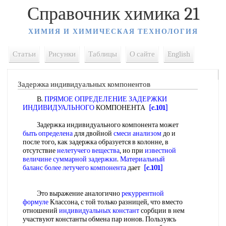
Справочник химика 21
ХИМИЯ И ХИМИЧЕСКАЯ ТЕХНОЛОГИЯ
Статьи
Рисунки
Таблицы
О сайте
English
Задержка индивидуальных компонентов
В.
ПРЯМОЕ ОПРЕДЕЛЕНИЕ ЗАДЕРЖКИ
ИНДИВИДУАЛЬНОГО
КОМПОНЕНТА
[c.101]
Задержка индивидуального компонента может
быть определена
для двойной
смеси анализом
до и
после того, как задержка образуется в колонне, в
отсутствие
нелетучего вещества
, ио при
известной
величине
суммарной задержки
.
Материальный
баланс
более летучего компонента
дает
[c.101]
Это выражение аналогично
рекуррентной
формуле
Классона, с той только разницей, что вместо
отношений
индивидуальных констант
сорбции в нем
участвуют константы обмена пар ионов. Пользуясь