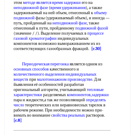
этом
методе является
время задержки
его на
неподвижной фазе
(
время удерживания
), а также
задерживаемый на ней объем, отнесенный к
объему
подвижной
фазы (удерживаемый объем), и иногда —
путь, пройденный на
неподвижной фазе
, также
отнесенный к пути, пройденному
подвижной фазой
(значение / /). Выделение получаемых в
процессе
газовой хроматографии
индивидуальных
компонентов возможно вымораживанием их из
соответствующих газообразных фракций.
[c.30]
Периодическая перегонка
является одним из
основных способов
качественного и
количественного выделения
индивидуальных
веществ
при
малотоннажном производстве
. Для
йыявления её особенностей разработан
оригинальный алгоритм, учитывающий
тепловые
характеристики
разделяемых
компонентов,задержки
пара и жидкости,а так же позволяющий
определять
число
теоретических или неравновесных тарелок в
рабочем режиме. При необходимости можно при-
вимать во внимание
свойства реальных
растворов.
[c.8]