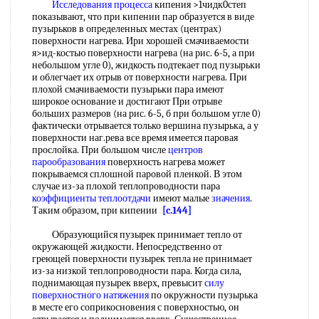
Исследования процесса
кипения >1чидк0степ
показывают, что при кипении пар образуется в виде
пузырьков в определенных местах (центрах)
поверхности нагрева. Ири хорошей смачиваемости
я>ид-костью поверхности нагрева (на рис. 6-5, а при
небольшом угле 0), жидкость подтекает под пузырьки
и облегчает их отрыв от поверхности нагрева. При
плохой смачиваемости пузырьки пара имеют
широкое основание и достигают При отрыве
больших размеров (на рис. 6-5, б при большом угле 0)
фактически отрывается только вершина пузырька, а у
поверхности наг.рева все время имеется паровая
прослойка. При большом числе
центров
парообразования
поверхность нагрева может
покрываемся сплошной паровой пленкой. В этом
случае из-за плохой теплопроводности пара
коэффициенты теплоотдачи
имеют малые
значения
.
Таким образом, при кипении
[c.144]
Образующийся пузырек принимает тепло от
окружающей жидкости. Непосредственно от
греющей поверхности пузырек тепла не принимает
из-за низкой теплопроводности пара. Когда сила,
поднимающая пузырек вверх, превысит
силу
поверхностного натяжения
по окружности пузырька
в месте его соприкосновения с поверхностью, он