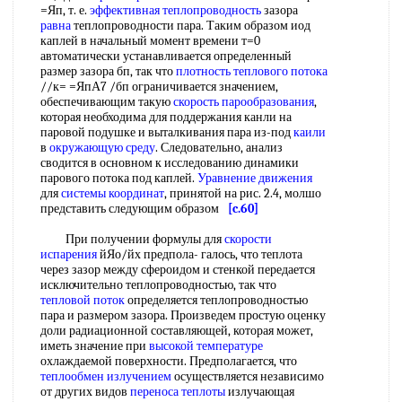
=Яп, т. е.
эффективная теплопроводность
зазора
равна
теплопроводности пара. Таким образом иод
каплей в начальный момент времени т=0
автоматически устанавливается определенный
размер зазора бп, так что
плотность теплового потока
//к= =ЯпА7 /бп ограничивается значением,
обеспечивающим такую
скорость парообразования
,
которая необходима для поддержания канли на
паровой подушке и выталкивания пара из-под
каили
в
окружающую среду
. Следовательно, анализ
сводится в основном к исследованию динамики
парового потока под каплей.
Уравнение движения
для
системы координат
, принятой на рис. 2.4, молшо
представить следующим образом
[c.60]
При получении формулы для
скорости
испарения
йЯо/йх предпола- галось, что теплота
через зазор между сфероидом и стенкой передается
исключительно теплопроводностью, так что
тепловой поток
определяется теплопроводностью
пара и размером зазора. Произведем простую оценку
доли радиационной составляющей, которая может,
иметь значение при
высокой температуре
охлаждаемой поверхности. Предполагается, что
теплообмен излучением
осуществляется независимо
от других видов
переноса теплоты
излучающая