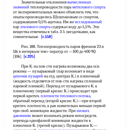
Значительные отклонения
вычисленных
значений
теплопроводности пара
метилового спирта
от экспериментальных можно объяснить тем, что
опыты производились Шушпановым со спиртом,
содержавшим 0,5% ацетона. Им же
исследованный
пар
этилового спирта
содержал воду до 5,5%. Эти
вещества отмечены в табл. 3-5 звездочками, как
сомнительные.
[c.158]
Рио. 188. Теплопроводность паров фреонов 23 и
116 в интервале тем> ператур от —100 до 400 9Q
[106]
[c.325]
При К. на пов-сти нагрева возможны два осн.
режима — пузырьковый (пар возникает в виде
цепочек пузырей
на отд. центрах К.) и пленочный
(жидкость отделяется от пов-сти нагрева сплошной
паровой пленкой). Переход от пузырькового К. к
пленочному (первый кризис К.) происходит при
первой критич.
плотности теплового потока
,
обратный переход (второй кризис К.)—при второй
критич. плотности, к рая значительно меньше первой
при своб. конвекции жидкости. При
низких
давлениях
может возникать режим непосредств.
перехода однофазной конвекции жидкости в
пленочное К. (третий кризис). Пузырьковое К.—