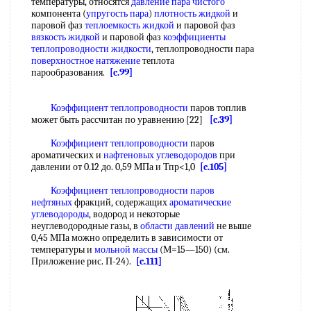
температуры, относятся
давление пара чистого
компонента (
упругость пара
)
плотность жидкой
и
паровой фаз
теплоемкость жидкой
и паровой фаз
вязкость жидкой
и паровой фаз
коэффициенты
теплопроводности жидкости
, теплопроводности пара
поверхностное натяжение
теплота
парообразования.
[c.99]
Коэффициент теплопроводности
паров топлив
может быть рассчитан по уравнению [22]
[c.39]
Коэффициент теплопроводности
паров
ароматических и
нафтеновых углеводородов
при
давлении от 0.12 до. 0,59 МПа и Тпр<1,0
[c.105]
Коэффициент теплопроводности
паров
нефтяных
фракций, содержащих
ароматические
углеводороды
, водород и некоторые
неуглеводородные газы, в
области давлений
не выше
0,45 МПа можно определить в зависимости от
температуры и
мольной массы
(М=15—150) (см.
Приложение рис. П-24).
[c.111]