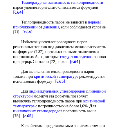
Температурная зависимость теплопроводности
паров удовлетворительно описывается формулой
[c.64]
Теплопроводность паров не зависит в
первом
приближении
от
давления
, если соблюдается условие
[71]
[c.64]
Избыточную теплопроводность паров
реактивных топлив под давлением можно рассчитать
по формуле (2.37), но только с иными значениями
постоянных А а п, которые
следует определять
заново
при р>ркр. Согласно [72], пока-
[c.64]
Для вычисления теплопроводности паров
топлив при
критической температуре
рекомендуется
использовать формулу
[c.65]
Для
индивидуальных углеводородов
с
линейной
структурой
молекул эта формула позволяет
вычислять теплопроводность паров при
критической
температуре
с погрешностью не более 1,6%. Для
циклических углеводородов
погрешность выше
[76].
[c.65]
К свойствам, представляемым зависимостями от