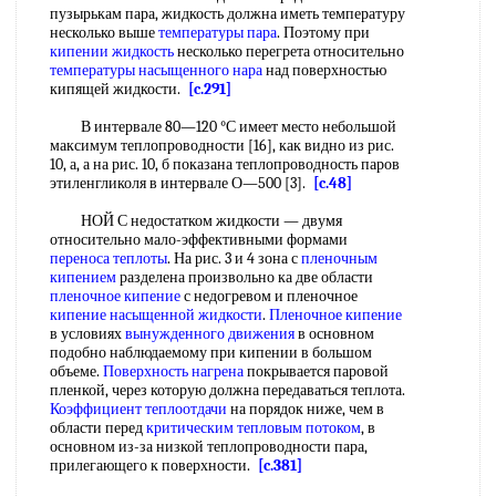
пузырькам пара, жидкость должна иметь температуру
несколько выше
температуры пара
. Поэтому при
кипении жидкость
несколько перегрета относительно
температуры насыщенного
нара
над поверхностью
кипящей жидкости.
[c.291]
В интервале 80—120 °С имеет место небольшой
максимум теплопроводности [16], как видно из рис.
10, а, а на рис. 10, б показана теплопроводность паров
этиленгликоля в интервале О—500 [3].
[c.48]
НОЙ С недостатком жидкости — двумя
относительно мало-эффективными формами
переноса теплоты
. На рис. 3 и 4 зона с
пленочным
кипением
разделена произвольно ка две области
пленочное кипение
с недогревом и пленочное
кипение насыщенной жидкости
.
Пленочное кипение
в условиях
вынужденного движения
в основном
подобно наблюдаемому при кипении в большом
объеме.
Поверхность нагрена
покрывается паровой
пленкой, через которую должна передаваться теплота.
Коэффициент теплоотдачи
на порядок ниже, чем в
области перед
критическим тепловым потоком
, в
основном из-за низкой теплопроводности пара,
прилегающего к поверхности.
[c.381]