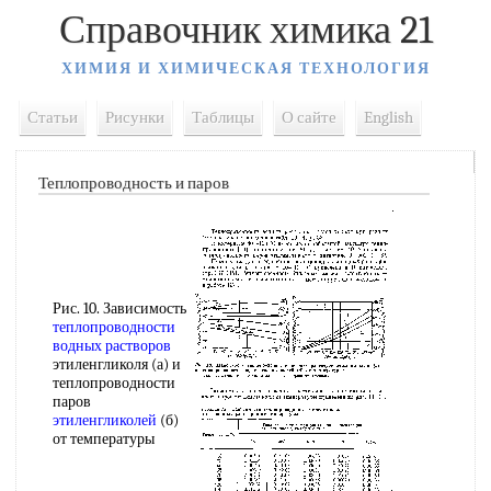
Справочник химика 21
ХИМИЯ И ХИМИЧЕСКАЯ ТЕХНОЛОГИЯ
Статьи
Рисунки
Таблицы
О сайте
English
Теплопроводность и паров
Рис. 10. Зависимость
теплопроводности
водных растворов
этиленгликоля (а) и
теплопроводности
паров
этиленгликолей
(б)
от температуры