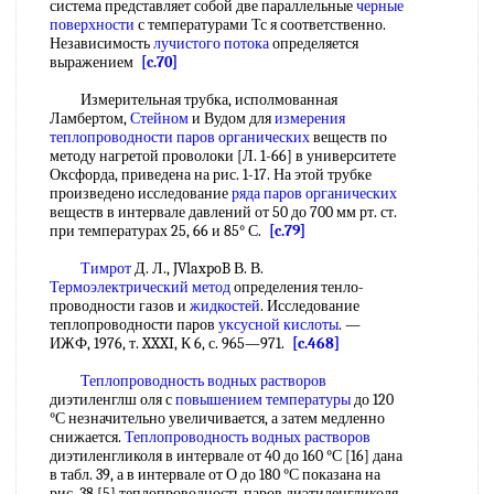
система представляет собой две параллельные
черные
поверхности
с температурами Тс я соответственно.
Независимость
лучистого потока
определяется
выражением
[c.70]
Измерительная трубка, исполмованная
Ламбертом,
Стейном
и Вудом для
измерения
теплопроводности
паров органических
веществ по
методу нагретой проволоки [Л. 1-66] в университете
Оксфорда, приведена на рис. 1-17. На этой трубке
произведено исследование
ряда
паров органических
веществ в интервале давлений от 50 до 700 мм рт. ст.
при температурах 25, 66 и 85° С.
[c.79]
Тимрот
Д. Л., JVlaxpoB В. В.
Термоэлектрический метод
определения тенло-
проводности газов и
жидкостей
. Исследование
теплопроводности паров
уксусной кислоты
. —
ИЖФ, 1976, т. XXXI, К 6, с. 965—971.
[c.468]
Теплопроводность водных растворов
диэтиленглш оля с
повышением температуры
до 120
°С незначительно увеличивается, а затем медленно
снижается.
Теплопроводность водных растворов
диэтиленгликоля в интервале от 40 до 160 °С [16] дана
в табл. 39, а в интервале от О до 180 °С показана на
рис. 38 [5] теплопроводность паров диэтиленгликоля