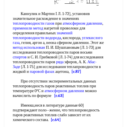
Каннулик и Мартин I Л. 1-72], установив
значительное расхождение в значениях
теплопроводности газов
при
атмосферном давлении
,
применили метод
нагретой проволоки для
определения правильных
значений
теплопроводности водорода
, кислорода,
углекислого
газа
, гелия, аргон а, неона сферном давлении. Этот же
метод использован
П. И. Шушпановым [Л. 1-73] для
исследования теплопроводности паров восьми
спиртов
и С. И. Грибковой [Л. 1-74] для исследования
теплопроводности паров
ряда
эфиров, А. К.
Абас-
Заде
[Л. 1-75] для исследования теплапроводиости в
жидкой и
паровой фазах
ацетона,
[c.87]
При отсутствии экспериментальных данных
теплопроводность паров реактивных топлив при
температуре 0°С и
атмосферном давлении
можно
вычислить по формуле
[c.63]
Имеюш,иеся в литературе данные 60]
подтверждают поло--жение, что теплопроводность
паров реактивных топлив слабо зависит от их
химического состава.
[c.64]