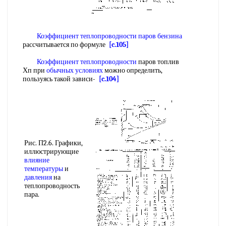
Коэффициент теплопроводности
паров бензина
рассчитывается по формуле
[c.105]
Коэффициент теплопроводности
паров топлив
Хп при
обычных условиях
можно определить,
пользуясь такой зависи-
[c.104]
Рис. П2.6. Графики,
иллюстрирующие
влияние
температуры
и
давления
на
теплопроводность
пара.