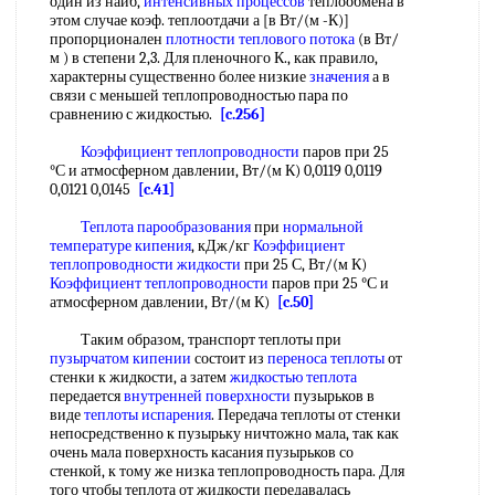
один из наиб,
интенсивных процессов
теплообмена в
этом случае коэф. теплоотдачи а [в Вт/(м -К)]
пропорционален
плотности теплового потока
(в Вт/
м ) в степени 2,3. Для пленочного К., как правило,
характерны существенно более низкие
значения
а в
связи с меньшей теплопроводностью пара по
сравнению с жидкостью.
[c.256]
Коэффициент теплопроводности
паров при 25
°С и атмосферном давлении, Вт/(м К) 0,0119 0,0119
0,0121 0,0145
[c.41]
Теплота парообразования
при
нормальной
температуре кипения
, кДж/кг
Коэффициент
теплопроводности жидкости
при 25 С, Вт/(м К)
Коэффициент теплопроводности
паров при 25 °С и
атмосферном давлении, Вт/(м К)
[c.50]
Таким образом, транспорт теплоты при
пузырчатом кипении
состоит из
переноса теплоты
от
стенки к жидкости, а затем
жидкостью теплота
передается
внутренней поверхности
пузырьков в
виде
теплоты испарения
. Передача теплоты от стенки
непосредственно к пузырьку ничтожно мала, так как
очень мала поверхность касания пузырьков со
стенкой, к тому же низка теплопроводность пара. Для
того чтобы теплота от жидкости передавалась