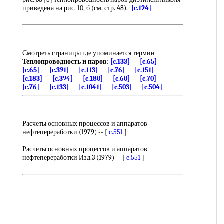
приведена на рис. 10, б (см. стр. 48).
[c.124]
Смотреть страницы где упоминается термин
Теплопроводность и паров
:
[c.133]
[c.65]
[c.65]
[c.391]
[c.113]
[c.76]
[c.151]
[c.183]
[c.394]
[c.180]
[c.60]
[c.70]
[c.76]
[c.133]
[c.1041]
[c.503]
[c.504]
Расчеты основных процессов и аппаратов
нефтепереработки (1979) -- [
c.551
]
Расчеты основных процессов и аппаратов
нефтепереработки Изд.3 (1979) -- [
c.551
]