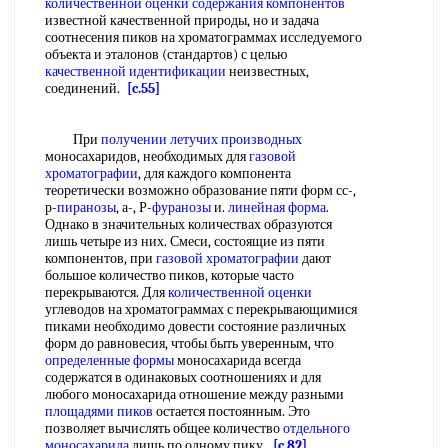
количественной оценки
содержания компонентов
известной качественной природы, но и задача
соотнесения пиков на хроматограммах исследуемого
объекта и эталонов (стандартов) с целью
качественной идентификации
неизвестных,
соединений.
[c.55]
При
получении летучих производных
моносахаридов, необходимых для
газовой
хроматографии
, для каждого компонента
теоретически возможно образование пяти форм сс-,
р-
пиранозы
, а-, Р-
фуранозы
и.
линейная форма
.
Однако в значительных количествах образуются
лишь четыре из них. Смеси, состоящие из пяти
компонентов, при
газовой хроматографии
дают
большое количество пиков, которые часто
перекрываются. Для
количественной оценки
углеводов на хроматограммах с перекрывающимися
пиками необходимо довести состояние различных
форм до равновесия, чтобы быть уверенным, что
определенные формы
моносахарида всегда
содержатся в одинаковых соотношениях и для
любого моносахарида отношение между разными
площадями пиков
остается постоянным. Это
позволяет вычислять общее количество
отдельного
моносахарида
лишь по одному пику.
[c.82]