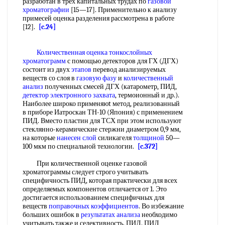
разработан в трех капитальных трудах по
газовой
хроматографии
[15—17]. Применительно к анализу
примесей оценка разделения рассмотрена в работе
[12].
[c.24]
Количественная оценка
тонкослойных
хроматограмм
с помощью детекторов для ГХ (ДГХ)
состоит из двух
этапов
перевод анализируемых
веществ со слоя в
газовую фазу
и
количественный
анализ
полученных смесей ДГХ (катарометр, ПИД,
детектор электронного захвата
, термоионный и др.).
Наиболее широко пpимeняюt метод, реализованный
в приборе Иатроскан ТН-10 (Япония) с применением
ПИД. Вместо пластин для ТСХ при этом используют
стеклянно-керамические стержни диаметром 0,9 мм,
на которые
нанесен слой
силикагеля
толщиной
50—
100 мкм по специальной технологии.
[c.372]
При количественной оценке газовой
хроматограммы следует строго учитывать
специфичность ПИД, которая практически для всех
определяемых компонентов отличается от 1. Это
достигается использованием специфичных для
веществ
поправочных коэффициентов
. Во избежание
больших ошибок в
результатах анализа
необходимо
учитывать также и селективность. ПИД. ПИД