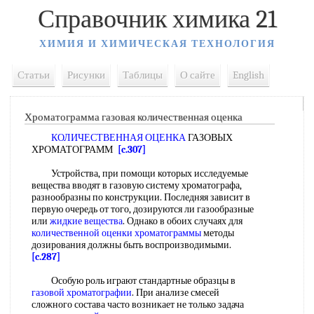
Справочник химика 21
ХИМИЯ И ХИМИЧЕСКАЯ ТЕХНОЛОГИЯ
Статьи
Рисунки
Таблицы
О сайте
English
Хроматограмма газовая количественная оценка
КОЛИЧЕСТВЕННАЯ ОЦЕНКА
ГАЗОВЫХ
ХРОМАТОГРАММ
[c.307]
Устройства, при помощи которых исследуемые
вещества вводят в газовую систему хроматографа,
разнообразны по конструкции. Последняя зависит в
первую очередь от того, дозируются ли газообразные
или
жидкие вещества
. Однако в обоих случаях для
количественной оценки хроматограммы
методы
дозирования должны быть воспроизводимыми.
[c.287]
Особую роль играют стандартные образцы в
газовой хроматографии
. При анализе смесей
сложного состава часто возникает не только задача