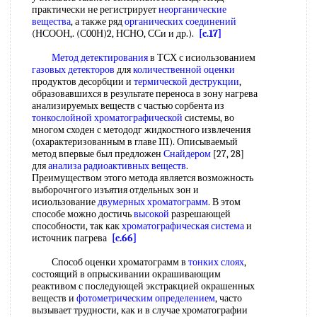
практически не регистрирует
неорганические
вещества
, а также ряд
органических соединений
(НСООН,. (С00Н)2, НСНО, ССи и др.).
[c.17]
Метод детектирования
в ТСХ с исиользованием
газовых детекторов
для
количественной оценки
продуктов десорбции и
термической деструкции
,
образовавшихся в результате переноса в зону нагрева
анализируемых веществ с частью сорбента из
тонкослойной хроматографической
системы, во
многом сходен с метододг жидкостного извлечения
(охарактеризованным в главе III). Описываемый
метод впервые был предложен
Снайдером
[27, 28]
для
анализа радиоактивных веществ
.
Преимуществом этого метода является возможность
выборочнгого изъятия отдельных зон и
исиользование
двумерных хроматограмм
. В этом
способе можно достичь
высокой
разрешающей
способности, так как
хроматографическая система
и
источник пагрева
[c.66]
Способ оценки хроматограмм в
тонких слоях
,
состоящий в опрыскивании окрашивающим
реактивом с последующей экстракцией окрашенных
веществ и
фотометрическим определением
, часто
вызывает трудности, как и в случае хроматографии