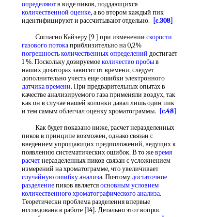
определяют
в виде пиков, поддающихся
количественной оценке
, а во втором каждый пик
идентифицируют и рассчитывают отдельно.
[c.308]
Согласно Кайзеру [9 ] при изменении
скорости
газового потока
приблизительно на 0,2%
погрешность количественных определений
достигает
1 %. Поскольку дозируемое
количество пробы
в
наших дозаторах зависит от времени, следует
дополнительно учесть еще ошибки электронного
датчика времени
. При предварительных опытах в
качестве анализируемого газа применяли воздух, так
как он в случае нашей колонки давал лишь один пик
и тем самым облегчал оценку хроматограммы.
[c.48]
Как будет показано ниже, расчет неразделенных
пиков в принципе возможен, однако связан с
введением упрощающих предположений, ведущих к
появлению систематических ошибок. В то же
время
расчет
неразделенных пиков связан с усложнением
измерений на хроматограмме, что увеличивает
случайную ошибку анализа
. Поэтому
достаточное
разделение
пиков является
основным условием
количественного хроматографического анализа
.
Теоретически проблема разделения впервые
исследована в работе [14]. Детально этот вопрос