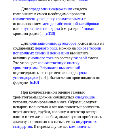
Для
определения содержания
каждого
компонента в смеси необходимо провести
количественную оценку хроматограммы
с
использованием
методов абсолютной калибровки
или
внутреннего стандарта
(см. раздел
Газовая
хроматография ).
[c.113]
Для
ионизационных детекторов
, основанных на
соударениях
первого рода
, можно на
основе теории
поперечных сечений ионизации
вычислить
величину
ионного тока
по составу
газовой
смеси.
Это упрощает
количественную оценку
хроматограмм
.
Результаты вычислений
подтвердились экспериментально для
ряда
углеводородов
[2, 4]. Вычисления производятся по
формуле
[c.101]
При количественной оценке газовых
хроматограмм должны соблюдаться
следующие
условия, суммированные ниже. Образец следует
испарять полностью и все компоненты пропускать
через дозатор, трубки, колонку и детектор всегда
одним и тем же способом, иначе нужно прибегать к
анализу с помощью так называемых
внутренних
стандартов
. В первом случае все
компоненты