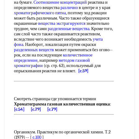
на бумаге.
Соотношение концентраций
реактива и
определяемого вещества
различно
в центре и у края
хроматографического пятна
, поэтому ход реакции
может быть различным. Часто также образующиеся
окрашенные
вещества экстрагируются
значительно
труднее, чем сами
разделенные вещества
. Кроме того,
сам слой часто также окрашивается реактивом,
вследствие чего возникает необходимость
учета
фона
. Наоборот, локализация путем окраски
разделенных веществ
может применяться без огово--
рок, если на последующее
количественное
определение
, например
методом газовой
хроматографии
(ср. стр. 63), используемый для
опрыскивания реактив не влияет.
[c.59]
Смотреть страницы где упоминается термин
Хроматограмма газовая количественная оценка
:
[c.54]
[c.79]
[c.79]
Органикум. Практикум по органической химии. Т.2
(1979) -- [
c.100
]