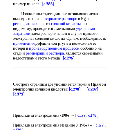
нример никеля.
[c.285]
Изложенные здесь данные позволяют сделать
вывод, что при
электролизе растворо
в Hg b
регенерация хлора
из
соляной кислоты
, по-
видимому, проводится с меньшими
удельными
затратами
электроэнергии, чем в случае прямого
электролиза соляной кислоты. Однако необходимость
применения
дефицитной ртути и возможные ее
потери в
производственном процессе
, особенно на
стадии
регенерации раствора
, являются серьезными
недостатками этого метода.
[c.296]
Смотреть страницы где упоминается термин
Прямой
электролиз соляной кислоты
:
[c.298]
[c.287]
[c.372]
Прикладная электрохимия (1984) -- [
c.177
,
c.178
]
Прикладная электрохимия Издание 3 (1984) -- [
c.177
,