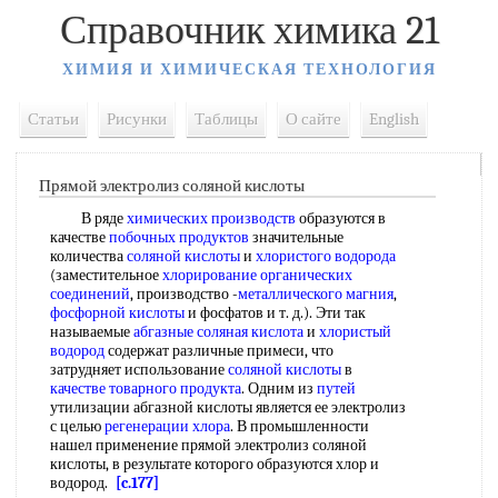
Справочник химика 21
ХИМИЯ И ХИМИЧЕСКАЯ ТЕХНОЛОГИЯ
Статьи
Рисунки
Таблицы
О сайте
English
Прямой электролиз соляной кислоты
В ряде
химических производств
образуются в
качестве
побочных продуктов
значительные
количества
соляной кислоты
и
хлористого водорода
(заместительное
хлорирование органических
соединений
, производство -
металлического магния
,
фосфорной кислоты
и фосфатов и т. д.). Эти так
называемые
абгазные соляная кислота
и
хлористый
водород
содержат различные примеси, что
затрудняет использование
соляной кислоты
в
качестве товарного продукта
. Одним из
путей
утилизации абгазной кислоты является ее электролиз
с целью
регенерации хлора
. В промышленности
нашел применение прямой электролиз соляной
кислоты, в результате которого образуются хлор и
водород.
[c.177]