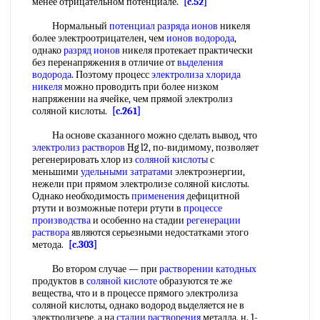
менее отрицательном потенциале.
[c.52]
Нормальный
потенциал разряда ионов
никеля
более электроотрицателен, чем
ионов водорода
,
однако
разряд ионов
никеля протекает практически
без перенапряжения в отличие от
выделения
водорода
. Поэтому процесс
электролиза хлорида
никеля
можно проводить при более низком
напряжении на ячейке, чем прямой электролиз
соляной кислоты.
[c.261]
На основе сказанного можно сделать вывод, что
электролиз растворов
Hg l2, по-видимому, позволяет
регенерировать хлор из
соляной кислоты
с
меньшими
удельными затратами
электроэнергии,
нежели при прямом электролизе соляной кислоты.
Однако необходимость
применения
дефицитной
ртути и возможные потери ртути в
процессе
производства
и особенно на стадии
регенерации
раствора
являются серьезными недостатками этого
метода.
[c.303]
Во втором случае — при
растворении катодных
продуктов в
соляной кислоте
образуются те же
вещества, что и в процессе прямого электролиза
соляной кислоты, однако водород выделяется не в
электролизере, а на
стадии растворения
металла, н. 1-