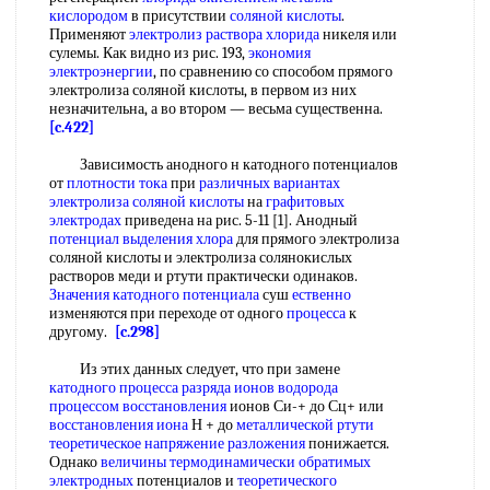
кислородом
в присутствии
соляной кислоты
.
Применяют
электролиз раствора хлорида
никеля или
сулемы. Как видно из рис. 193,
экономия
электроэнергии
, по сравнению со способом прямого
электролиза соляной кислоты, в первом из них
незначительна, а во втором — весьма существенна.
[c.422]
Зависимость анодного н катодного потенциалов
от
плотности тока
при
различных вариантах
электролиза соляной кислоты
на
графитовых
электродах
приведена на рис. 5-11 [1]. Анодный
потенциал выделения хлора
для прямого электролиза
соляной кислоты и электролиза солянокислых
растворов меди и ртути практически одинаков.
Значения
катодного потенциала
суш
ественно
изменяются при переходе от одного
процесса
к
другому.
[c.298]
Из этих данных следует, что при замене
катодного процесса
разряда ионов водорода
процессом восстановления
ионов Си-+ до Сц+ или
восстановления иона
Н + до
металлической ртути
теоретическое напряжение разложения
понижается.
Однако
величины термодинамически
обратимых
электродных
потенциалов и
теоретического