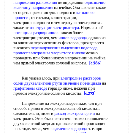
напряжения разложения
не определяют
однозначно
величину напряжения
на ячейке. Она зависит также
от перенапряжения для анодного и
катодного
процесса
, от состава, концентрации,
электропроводности и температуры электролита, а
также от
конструкции электролизера
. Нормальный
потенциал разряда ионов
никеля более
электроотрицателен, чем
ионов водорода
, однако из-
за влияния перечисленных факторов, прежде всего
высокого
перенапряжения выделения водорода
,
процесс электролиза
хлористого никеля
можно
проводить прн более низком напряжении на ячейке,
чем прямой электролиз соляной кислоты.
[c.286]
Как указывалось, при
электролизе растворов
солей
двухвалентной ртути
значение потенциала
на
графитовом катоде
гораздо ниже, нежели при
прямом электролизе соляной кислоты.
[c.293]
Напряжение на электролизере ниже, чем при
способе прямого электролиза соляной кислоты, а
следовательно, ниже и
расход электроэнергии
на
электролиз. Это объясняется тем, что восстановление
двухвалентной меди до одновалентной происходит
на катоде. легче, чем
выделение водорода
, т. е. при