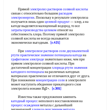
Прямой
электролиз растворов соляной кислоты
связан с относительно большим
расходом
электроэнергии
. Поскольку в результате электролиза
получается лишь один
целевой продукт
— хлор, а на
катоде выделяется малоценный водород, то все
затраты производства
целиком
относят на
себестоимость хлора. Поэтому прямой электролиз
соляной кислоты не всегда оказывается
экономически выгодным.
[c.421]
При
электролизе растворов соли
двухвалентной
ртути
практическое значение
потенциала катода
на
графитовом электроде
значительно ниже, чем при
прямом электролизе соляной кислоты. При
достаточной концентрации
хлорида ртути
значения
катодного потенциала
на различных катодных
материалах практически не отличаются друг от друга.
При понижении
концентрации соли
в электролите
может наступить обеднение прикатодного слоя
электролита ионами Hg2+.
[c.301]
Известны также предложения заменить
катодный процесс
неполного восстановления на
процесс осаждения
металла с дальнейшей
регенерацией
хлорида окислением
металла