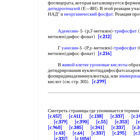
фоглицерата, которая катализируется ферм
дегидрогеназой
(Е—8Н). В этой реакции уча
НАД" и
неорганический фосфат
. Реакция пр
Аденозин
- 5 -(р,7-метилен)-
трифосфат
(
метилен)дифос-фонат)
[c.212]
Г
уанозин
-5 -(Р,у-метилен)-
трифосфат
(
метилен)дифос-фонат)
[c.216]
В
живой клетке
уроновые кислоты
образ
дегидрирования нуклеотиддифосфатсахаров 
фопиридинадениннуклеотида, или
эпимериз
кислот (см. стр. 301).
[c.299]
Смотреть страницы где упоминается термин
[c.457]
[c.411]
[c.138]
[c.337]
[c.1
[c.379]
[c.390]
[c.55]
[c.353]
[
[c.960]
[c.385]
[c.341]
[c.337]
[c.
[c.43]
[c.64]
[c.337]
[c.295]
[c.
[c.337]
[c.1054]