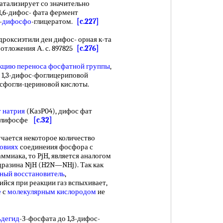
атализирует со значительно
1,6-дифос- фата фермент
-
дифосфо
-глицератом.
[c.227]
дроксиэтили ден дифос- орная к-та
 отложения А. с. 897825
[c.276]
акцию
переноса фосфатной группы
,
 1,3-дифос-фоглицериповой
осфогли-цериновой кислоты.
 натрия
(КазР04), дифос фат
иполифосфе
[c.32]
ется некоторое количество
овиях
соединеиия фосфора с
ммиака, то PjH, является аналогом
разина NjH (H2N—NHj). Так как
ный восстановитель
,
йся при реакции газ вспыхивает,
е
с
молекулярным кислородом
ие
ьдегид
-З-фосфата до 1,3-дифос-