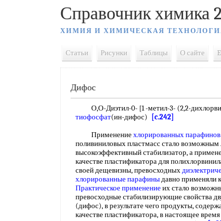
Справочник химика 2
ХИМИЯ И ХИМИЧЕСКАЯ ТЕХНОЛОГИ
Статьи
Рисунки
Таблицы
О сайте
E
Дифос
О,О-Диэтил-0- [1 -метил-3- (2,2-дихлорвини
тиофосфат
(ин-дифос)
[c.242]
Применение
хлорированных парафинов
поливиниловых пластмасс стало возможным л
высокоэффективный стабилизатор, а примен
качестве пластификатора для полихлорвинила
своей дещевизны, превосходных
диэлектриче
хлорированные парафины
давно применяли к
Практическое применение
их стало возможн
превосходные стабилизирующие свойства дв
(дифос), в результате чего продукты, содер
качестве пластификатора, в настоящее время