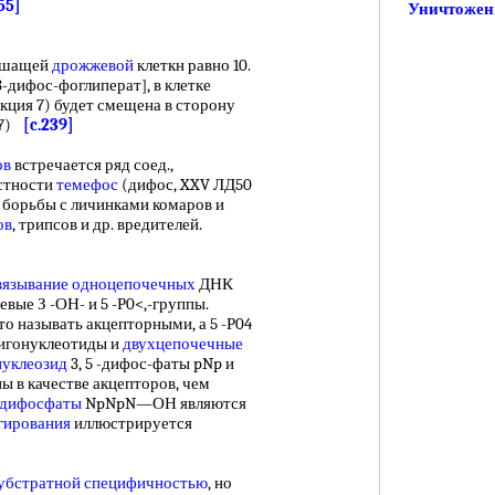
55]
Уничтожен
ышащей
дрожжевой
клеткн равно 10.
,3-дифос-фоглиперат], в клетке
акция 7) будет смещена в сторону
 7)
[c.239]
ов
встречается ряд соед.,
астности
темефос
(дифос, XXV ЛД50
 борьбы с личинками комаров и
ов
, трипсов и др. вредителей.
вязывание
одноцепочечных
ДНК
евые З -ОН- и 5 -Р0<,-группы.
о называть акцепторными, а 5 -Р04
игонуклеотиды и
двухцепочечные
нуклеозид
3, 5 -дифос-фаты pNp и
ы в качестве акцепторов, чем
дифосфаты
NpNpN—ОН являются
гирования
иллюстрируется
убстратной специфичностью
, но