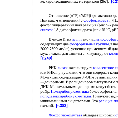
электроизоляционных материалов [267].
[c.2
Отношение [ATP]/fADP]i для активно д
При каком отношении [3-
фосфоглицерат
]/[1
фосфоглицераткиназная реакция (рис. 9-7 ре
синтеза
1,3-дифосфоглицерата (при 25 "С, pH
В числе И. из
групп
тио- и
дитиофосфат
содержащих две
фосфорильные группы
, в ч
2000-2300 мг/кг), успешно применяемый для
мух, а также для защиты с.-х. культур от
клоп
[c.240]
РНК-
лигаза
катализирует
ковалентное с
или РНК, при условии, что они содержат конц
Молекулы, содержащие З -ОН-группы, принят
—донорными. В роли доноров выступают ол
ДНК. Минимальными донорами могут быть
pdNp.
Полирибонуклеотиды
более эффективн
полидезоксирибонуклеотиды
. Трииуклеозид-
минимальными акцепторами. Эта
реакция ли
схемой.
[c.353]
Фосфоглюкомутаза
обладает широкой
с