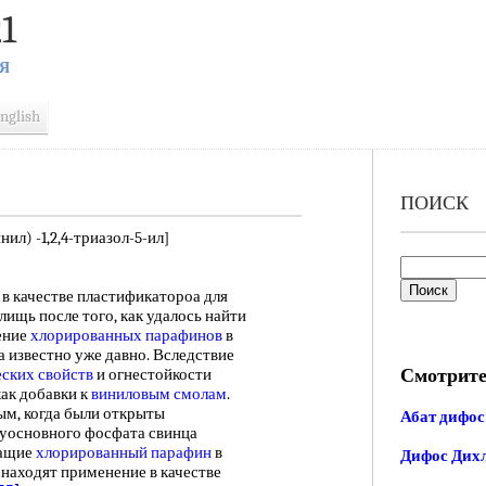
1
Я
nglish
ПОИСК
л) -1,2,4-триазол-5-ил]
в качестве пластификатороа для
ищь после того, как удалось найти
ение
хлорированных парафинов
в
 известно уже давно. Вследствие
Смотрите
ских свойств
и огнестойкости
ак добавки к
виниловым смолам
.
ым, когда были открыты
Абат дифос
уосновного фосфата свинца
жащие
хлорированный парафин
в
Дифос Дих
 находят применение в качестве