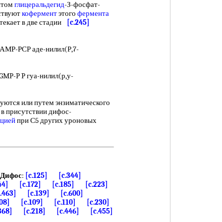
ентом
глицеральдегид
-З-фосфат-
ствуют
кофермент
этого
фермента
отекает в две стадии
[c.245]
АМР-РСР аде-нилил(Р,7-
GMP-P P гуа-нилил(р,у-
уются или путем энзиматического
в присутствии дифос-
ацией
при С5 других уроновых
Дифос
:
[c.125]
[c.344]
44]
[c.172]
[c.185]
[c.223]
c.463]
[c.139]
[c.600]
108]
[c.109]
[c.110]
[c.230]
368]
[c.218]
[c.446]
[c.455]