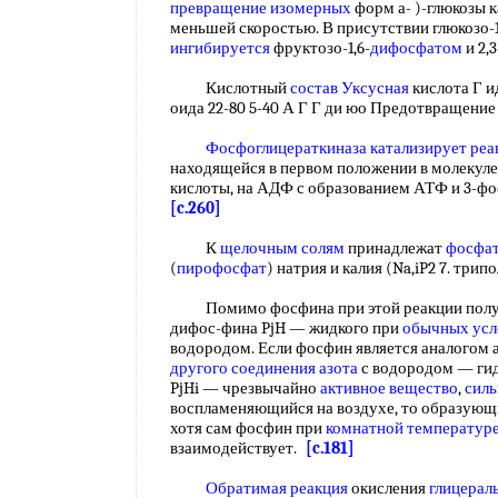
превращение изомерных
форм а- )-глюкозы к
меньшей скоростью. В присутствии глюкозо-
ингибируется
фруктозо-1,6-
дифосфатом
и 2,3
Кислотный
состав Уксусная
кислота Г и
оида 22-80 5-40 А Г Г ди юо Предотвращение
Фосфоглицераткиназа
катализирует ре
находящейся в первом положении в молекуле
кислоты, на АДФ с образованием АТФ и 3-ф
[c.260]
К
щелочным солям
принадлежат
фосфат
(
пирофосфат
) натрия и калия (Na,iP2 7. тр
Помимо фосфина при этой реакции получа
дифос-фина PjH — жидкого при
обычных усл
водородом. Если фосфин является аналогом а
другого соединения азота
с водородом — гид
PjHi — чрезвычайно
активное вещество
,
силь
воспламеняющийся на воздухе, то образующи
хотя сам фосфин при
комнатной температур
взаимодействует.
[c.181]
Обратимая реакция
окисления
глицерал