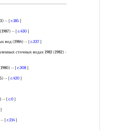
) -- [
c.185
]
987) -- [
c.430
]
вод (1984) -- [
c.337
]
енных сточных водах 1982 (1982) -
980) -- [
c.308
]
) -- [
c.420
]
 -- [
c.0
]
]
-- [
c.214
]