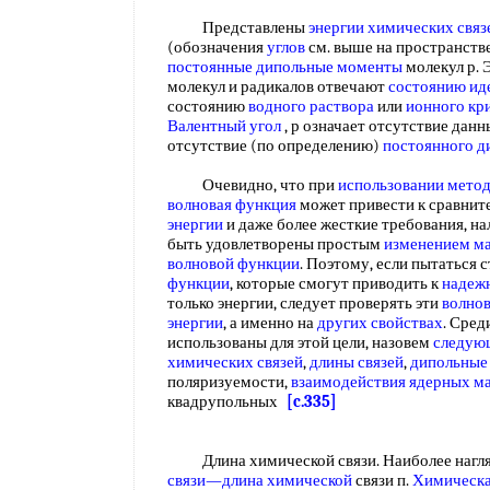
Представлены
энергии химических связ
(обозначения
углов
см. выше на пространств
постоянные дипольные моменты
молекул р. 
молекул и радикалов отвечают
состоянию иде
состоянию
водного раствора
или
ионного кр
Валентный угол
, р означает отсутствие данн
отсутствие (по определению)
постоянного д
Очевидно, что при
использовании мето
волновая функция
может привести к сравнит
энергии
и даже более жесткие требования, н
быть удовлетворены простым
изменением м
волновой функции
. Поэтому, если пытаться
функции
, которые смогут приводить к
надеж
только энергии, следует проверять эти
волно
энергии
, а именно на
других свойствах
. Сред
использованы для этой цели, назовем
следую
химических связей
,
длины связей
,
дипольные
поляризуемости,
взаимодействия ядерных м
квадрупольных
[c.335]
Длина химической связи. Наиболее нагля
связи—длина химической
связи п.
Химическа