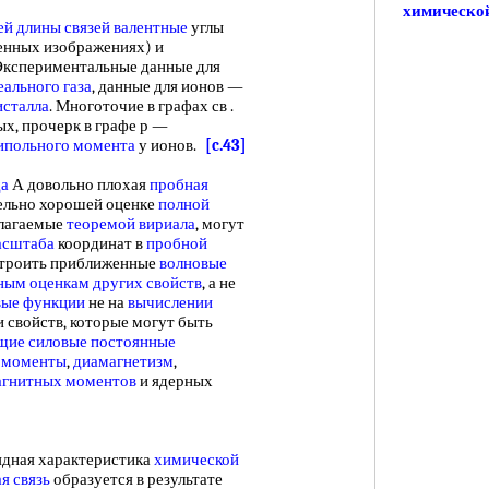
химической
ей длины
связей валентные
углы
енных изображениях) и
Экспериментальные данные для
ального газа
, данные для ионов —
исталла
. Многоточие в графах св .
ых, прочерк в графе р —
ипольного момента
у ионов.
[c.43]
да
А довольно плохая
пробная
ельно хорошей оценке
полной
алагаемые
теоремой вириала
, могут
асштаба
координат в
пробной
 строить приближенные
волновые
ным оценкам
других свойств
, а не
вые функции
не на
вычислении
и свойств, которые могут быть
щие
силовые постоянные
 моменты
,
диамагнетизм
,
агнитных моментов
и ядерных
дная характеристика
химической
я связь
образуется в результате