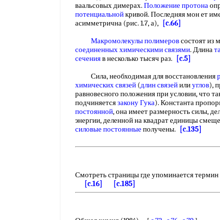
ваальсовых димерах.
Положение протона
опр
потенциальной
кривой. Последняя мон ет име
асимметрична (рис. 1.7, а),
[c.66]
Макромолекулы полимеров
состоят из м
соединенных химическими связями
. Длина
т
сечения
в несколько тысяч раз.
[c.5]
Сила, необходимая для восстановления
химических связей
(
длин связей
или
углов
), 
равновесного положения при условии, что так
подчиняется
закону Гука
). Константа пропо
постоянной
, она имеет размерность силы, д
энергии, деленной на квадрат единицы смеще
силовые постоянные
получены.
[c.135]
Смотреть страницы где упоминается термин
[c.16]
[c.185]