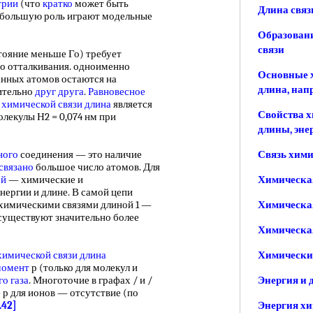
трии
(что
кратко
может быть
Длина связ
ь большую роль играют модельные
Образовани
связи
яние меньше Го) требует
го отталкивания. одноименно
Основные 
анных атомов остаются на
длина, нап
ительно
друг друга
.
Равновесное
 химической связи длина
является
Свойства х
молекулы Н2 = 0,074 нм при
длины, эне
ного
соединения — это наличие
Связь хими
связано
большое число атомов. Для
ей
— химические и
Химическа
нергии и длине. В самой цепи
химическими связями длиной 1 —
Химическая
 существуют значительно более
Химическая
химической связи длина
Химический
момент
р (только для молекул и
о газа
. Многоточие в графах / и /
Энергия и 
 р для ионов — отсутствие (по
.42]
Энергия хи