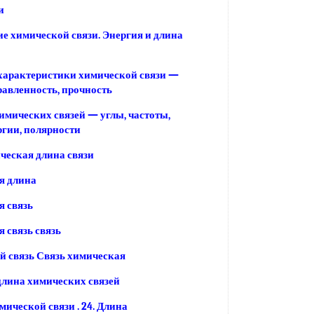
и
е химической связи. Энергия и длина
характеристики химической связи —
равленность, прочность
имических связей — углы, частоты,
ргии, полярности
ческая длина связи
я длина
 связь
 связь связь
 связь Связь химическая
длина химических связей
мической связи . 24. Длина