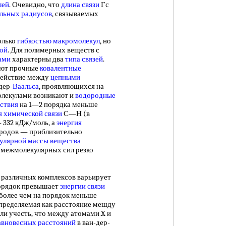
лей
. Очевидно, что
длина связи
Гс
льных радиусов
, связываемых
олько
гибкостью макромолекул
, но
ой
. Для полимерных веществ с
ами
характерны два
типа связей
.
ют прочные
ковалентные
одействие между
цепными
дер-
Ваальса
, проявляющихся на
молекулами возникают и
водородные
ствия
на 1—2 порядка меньше
я химической связи
С—Н (в
 332 кДж/моль, а
энергия
родов — приблизительно
улярной массы вещества
межмолекулярных сил резко
 различных комплексов варьирует
 порядок превышает
энергии связи
 более чем на порядок меньше
 определяемая как расстояние мешду
 если учесть, что между атомами X и
авновесных расстояний
в ван-дер-