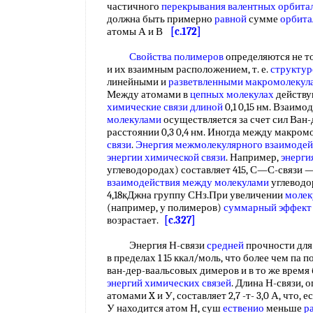
частичного
перекрывания валентных орбита
должна быть примерно
равной
сумме
орбита
атомы А и В
[c.172]
Свойства полимеров
определяются не т
и их взаимным расположением, т. е.
структур
линейными и
разветвленными макромолекул
Между атомами в
цепных молекулах
действу
химические связи
длиной
0,1 0,15 нм. Взаим
молекулами
осуществляется за счет сил Ван-
расстоянии 0,3 0,4 нм. Иногда между макро
связи
.
Энергия межмолекулярного взаимодей
энергии химической связи
. Например,
энерги
углеводородах) составляет 415, С—С-связи —
взаимодействия между молекулами
углеводо
4,18кДжна группу СНз.При увеличении
молек
(например, у полимеров)
суммарный эффект
возрастает.
[c.327]
Энергия Н-связи
средней
прочности для
в пределах 1 15 ккал/моль, что более чем па
ван-дер-ваальсовых димеров и в то же время
энергий химических связей
. Длина Н-связи,
атомами X и У, составляет 2,7 -т- 3,0 А, что,
У находится атом Н, суш
ественио
меньше
р