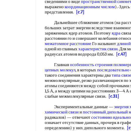
сведениями о виде
пространственной симме
выражено
координационным числом
).-Здес
представления.
[c.7]
Дальнейшее сближение атомов (на рассто
больших затрат энергии вследствие взаимно
заряженных ядер атомов. Поэтому
ядра
связ
расстоянии го и совершают колебания относ
межатомное расстояние
Го называют
длиной
одной из главных
характеристик связи
. Для 
радиусах атомов водорода 0,053 нм.
[c.47]
Главная
особенность строения полимер
цепных молекул
, в которых
последовательно 
такого соединения характерны два
типа связ
межмолекулярные, резко различающиеся по э
атомы соединяются между собой прочными 
1,5 А, а между цепями на расстояниях 3—4 А
слабые межмолекулярные связи.
[c.31]
Экспериментальные данные —
энергия 
химической связи
и
постоянный дипольный 
радикалов) — отвечают
состоянию идеальног
означает отсутствие данных, прочерк в графе
определению) у них дипольного момента.
[c