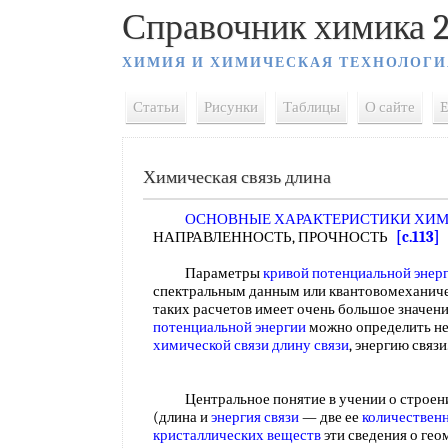
Справочник химика 2
ХИМИЯ И ХИМИЧЕСКАЯ ТЕХНОЛОГИ
Статьи
Рисунки
Таблицы
О сайте
E
Химическая связь длина
ОСНОВНЫЕ ХАРАКТЕРИСТИКИ ХИМ
НАПРАВЛЕННОСТЬ, ПРОЧНОСТЬ
[c.113]
Параметры
кривой потенциальной энер
спектральным данным или квантовомеханич
таких расчетов имеет очень большое значени
потенциальной энергии
можно определить н
химической связи
длину связи
, энергию связ
Центральное понятие в учении о строе
(длина и
энергия связи
— две ее
количествен
кристаллических веществ
эти сведения о гео