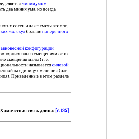
еделяется
минимумом
ть два минимума, но всегда
ногих сотен и даже тмсяч атомов,
аких молекул
больше
поперечного
равновесной конфигурации
пропорциональна смещениям от их
ие смещения малы (т. е.
рциональности называется
силовой
еленной на единицу смещения (или
ния). Приведенные в этом разделе
Химическая связь длина
:
[c.135]