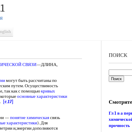
1
Я
nglish
ПОИСК
ИЧЕСКОЙ СВЯЗИ
—ДЛИНА,
гии
могут быть рассчитаны по
еским путем. Осуществимость
е, так как с помощью
кривых
екоторые
основные характеристики
Смотрите
и.
[c.17]
Гл 1 в а п
нии —
понятие химическая
связь
химической
ные характеристики
). Для
прочность
метрии и,энергии дополняются