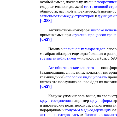
особый смысл, поскольку именно
теоретичес
следовательно, и должен)
стать основой
стро
общности, научной и практической значимо
зависимости между структурой
и
функцией 
[c.388]
Антибиотики-ионофоры
широко исполь
применяемых при
изучении процессов
транс
[c.429]
Помимо
полиеновых макролидов
. спос
мембран обладает еще одна большая и разно
группа антибиотиков
— ионофоры (см. с. 59
Антибиотические вещества
— ионофор
(валиномицин, энниатины, нонактин, нигери
грамицидины)
способны индуцировать
прон
клеток это послужило основой для их назв
[c.429]
Как уже упоминалось выше, по своей стру
краун-соединения
, например
краун-эфиры
, 
и циклические политиоэфиры, аналогичны а
порфиринам и
голубым медьсодержащим
бе
активно исследовалась
их
биологическая акт