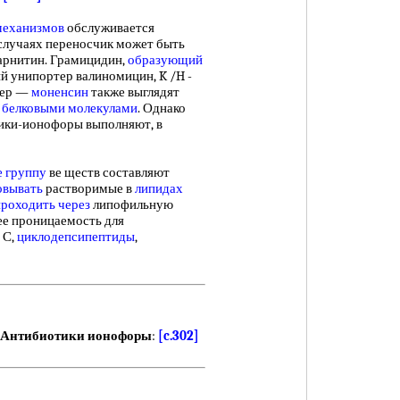
механизмов
обслуживается
случаях переносчик может быть
карнитин. Грамицидин,
образующий
ый унипортер валиномицин, K /H -
тер —
моненсин
также выглядят
с
белковыми молекулами
. Однако
тики-ионофоры выполняют, в
е группу
ве ществ составляют
овывать
растворимые в
липидах
проходить через
липофильную
ее проницаемость для
 С,
циклодепсипептиды
,
Антибиотики ионофоры
:
[c.302]