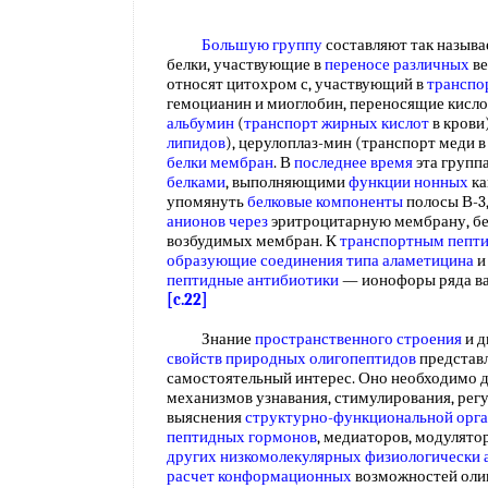
Большую группу
составляют так назыв
белки, участвующие в
переносе различных
ве
относят цитохром с, участвующий в
транспо
гемоцианин и миоглобин, переносящие кисло
альбумин
(
транспорт жирных кислот
в крови)
липидов
), церулоплаз-мин (транспорт меди 
белки мембран
. В
последнее время
эта групп
белками
, выполняющими
функции нонных
ка
упомянуть
белковые компоненты
полосы В-3,
анионов через
эритроцитарную мембрану, белк
возбудимых мембран. К
транспортным пепт
образующие соединения типа
аламетицина
и
пептидные антибиотики
— ионофоры ряда ва
[c.22]
Знание
пространственного строения
и д
свойств
природных олигопептидов
представ
самостоятельный интерес. Оно необходимо 
механизмов узнавания, стимулирования, регул
выяснения
структурно-функциональной орг
пептидных гормонов
, медиаторов, модулято
других низкомолекулярных
физиологически 
расчет конформационных
возможностей олиг