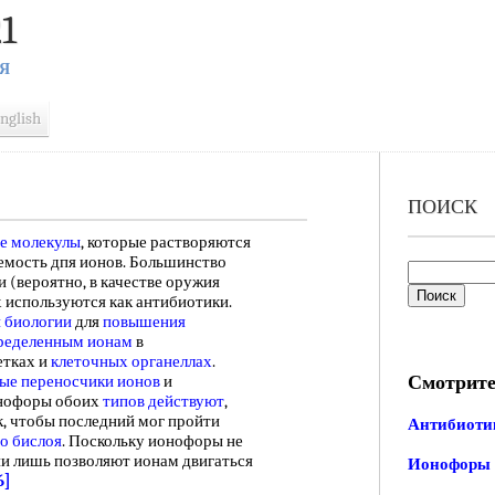
1
Я
nglish
ПОИСК
е молекулы
, которые растворяются
мость дпя ионов. Большинство
(вероятно, в качестве оружия
х используются как антибиотики.
 биологии
для
повышения
ределенным ионам
в
етках и
клеточных органеллах
.
Смотрите
ые переносчики ионов
и
онофоры обоих
типов действуют
,
к, чтобы последний мог пройти
Антибиоти
о бислоя
. Поскольку ионофоры не
ни лишь позволяют ионам двигаться
Ионофоры
6]