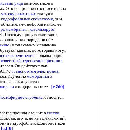
ействии ряда
антибиотиков и
рах. Это соединения с относительно
,
молекулы которых
снаружи
я
гидрофобными свойствами
, они
нтибиотиков-ионофоров наиболее,
трь мембраны
и
катализирует
КН . Поэтому присутствие таких
выравниванию заряда по обе
канию
) и тем самым к падению
образуют каналы, по которым могут
ческие соединения
, повышающие
 известный
переносчик протонов
-
разон. Он действует как
АТР с
транспортом электронов
,
тазы. Изучение
мембранного
оторые согласуются с
энергии
и подкрепляют ее.
[c.260]
полиэфирное строение
, относятся
]
яется проникнове-ние в
клетки
одорода, азота, но не углекислоты),
гов) и гидрофобных ксенобиотиков
.
[c.101]