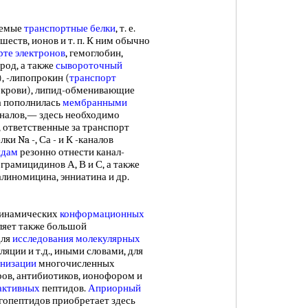
аемые
транспортные белки
, т. е.
шеств, ионов и т. п. К ним обычно
рте электронов
, гемоглобин,
род, а также
сывороточный
, -липопрокин (
транспорт
в крови), липид-обменивающие
а пополнилась
мембранными
налов,— здесь необходимо
 ответственные за транспорт
и Na -, Са - и К -каналов
идам
резонно отнести канал-
 грамицидинов А, В и С, а также
линомицина, энниатина и др.
инамических
конформационных
ляет также большой
для
исследования молекулярных
яции и т.д., иными словами, для
анизации
многочисленных
ров, антибиотиков, ионофором и
активных
пептидов.
Априорный
опептидов приобретает здесь