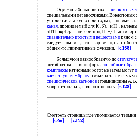
Огромное большинство
транспортных 
специальными переносчиками. В некоторых 
устроен достаточно просто, как, например, 
канал
, проницаемый для К , Na+ и Н+, калиев
aHTHnopTep — нигери-цин, На+/Н -антипор
сравнительно простыми веществами
рядом 
следует помнить, что и карнитин, и антибио
общем-то, примитивные функции.
[c.158]
Большую и разнообразную по
структур
антибиотики — ионофоры,
способные образ
комплексы
катионами, которые затем могут
клеточную мембрану
и изменять тем самым 
специфических катионов
(грамицидины А, В,
макротетролиды, сидеромицины).
[c.128]
Смотреть страницы где упоминается термин
[c.66]
[c.192]