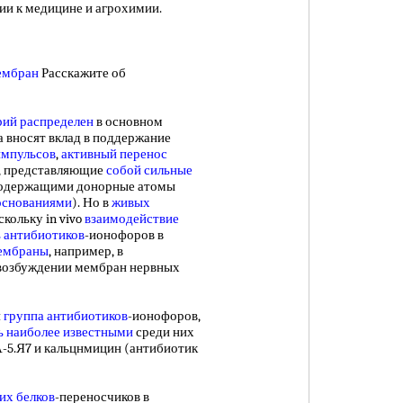
ии к медицине и агрохимии.
ембран
Расскажите об
ий распределен
в основном
а вносят вклад в поддержание
импульсов
,
активный перенос
 , представляющие
собой
сильные
содержащими донорные атомы
основаниями
). Но в
живых
кольку in vivo
взаимодействие
 антибиотиков
-ионофоров в
мембраны
, например, в
 возбуждении мембран нервных
я
группа антибиотиков
-ионофоров,
ь
наиболее известными
среди них
А-5.Я7 и кальцнмицин (антибиотик
их белков
-переносчиков в