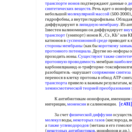
транспорте ионов
подтверждают данные о
д
синтетических веществ
. Речь идет о ионофо
небольшой
молекулярной массой
(500-2000)
гидрофобны, а внутри гидрофильны. Облада
диффундируют в
липидную мембрану
. Из а
1звестен валиномицин он диффундирует
вну
транспорт
(унипорт) ионов К , Сз , КЬ" или 
катионов в
суспензионной среде
приводит к 
стороны мембраны
(как бы
короткому замы
протонного потенциала
. Другие ио-нофоры 
проходить ионы.
Существуют также
синтети
протонную проводимость
мембран
наиболее
карбонилцианид-и-трифторме-токсифенилгид
разобщитель -нарушает
сопряжение синтеза
перенося в клетку протоны в обход АТР-син
транспорта
привело к важным результатам, к
хемиосмотической теорией
преобразования 
К антибиотикам-ионофорам, имеющим
нигерицин,
моненсин
и салиномицин.
[c.431
За счет
физической диффузии
осуществл
молекул
воды,
некоторых газов
(кислорода, в
а
также углеводородов
(метана и его гомоло
(
некоторых антибиотиков
, ионофоров и др.)