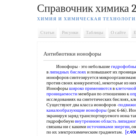
Справочник химика 2
ХИМИЯ И ХИМИЧЕСКАЯ ТЕХНОЛОГИ
Статьи
Рисунки
Таблицы
О сайте
E
Антибиотики ионофоры
Ионофоры - это небольшие
гидрофобны
в
липидных бислоях
и повышают их проницае
ионофоров синтезируется микроорганизмами 
против своих конкурентов), некоторые из ни
Ионофоры
широко применяются
в
клеточной
проницаемости
мембран по отношению к
оп
исследованиях на синтетических бислоях, кл
Существуют два класса ионофоров -
подвижн
каналообразующие ионофоры
(рис 6-66). И
экранируя заряд транспортируемого иона та
гидрофобную
внутреннюю область
липидног
связаны ни с какими
источниками энергии
, о
по их электрохимическим градиентам.
[c.40