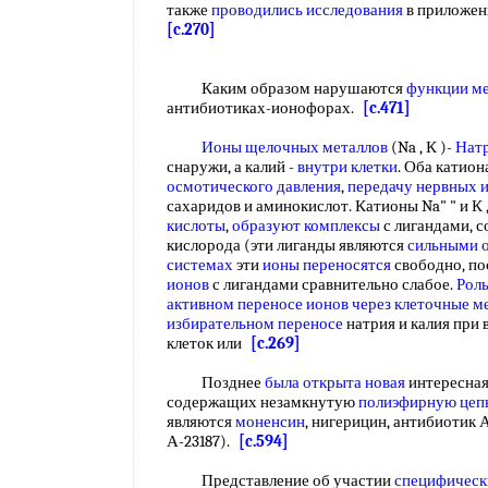
также
проводились исследования
в приложен
[c.270]
Каким образом нарушаются
функции м
антибиотиках-ионофорах.
[c.471]
Ионы щелочных металлов
(Na , К )-
Натр
снаружи, а калий -
внутри клетки
. Оба катион
осмотического давления
,
передачу нервных 
сахаридов и аминокислот. Катионы Na" " и К
кислоты
,
образуют комплексы
с лигандами, 
кислорода (эти лиганды являются
сильными 
системах
эти
ионы переносятся
свободно, пос
ионов
с лигандами сравнительно слабое.
Роль
активном переносе
ионов через клеточные 
избирательном переносе
натрия и калия при
клеток или
[c.269]
Позднее
была
открыта новая
интересна
содержащих незамкнутую
полиэфирную цеп
являются
моненсин
, нигерицин, антибиотик 
А-23187).
[c.594]
Представление об участии
специфическ