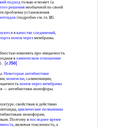
кий подход
только и может (а
гого решения
необычной по своей
сти проблемы установления
пептидов
(подробно см. гл. 18).
зуются
в
качестве соединений
,
порта ионов через
мембраны.
обностью изменять про-нмцаемость
родная в
химическом отношении
0).
[c.750]
ы.
Некоторые антибиотики
цин,
моненсин
, салиномицин,
ицаемость
ионов через мембраны
ания — антибиотики-ионофоры.
ктуре, свойствам и действию
криптанды,
циклические полиамины
нтибиотикам-ионофорам,
лкам. Поэтому в
последнее время
ивность
, включая токсичность, а