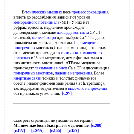
В
тонических мышцах
весь
процесс сокращения
,
вплоть до расслабления, зависит от уровня
мембранного потенциала
(МП). У них нет
рефрактерности, медленнее происходит
деполяризация, меньше
площадь контакта
СР с Т-
системой,
менее быстро
идет выброс Са " " из депо,
повышена вязкость саркоплазмы.
Перемещение
поперечных
мостиков (головок миозина) в толстых
филаментах происходит в
тонических мышечных
волокнах
в 15 раз медленнее, чем в фазных мала в
них активность миозиновой АТРазы, медленнее
происходят
связывание ионов
Са в СР и диссоциация
поперечных мостиков
,
падение напряжения
. Более
инертные связи
тонких и толстых филаментов
обеспечивают феномен запирания ( at h, spemung),
т.е. поддержания длительного
высокого напряжения
без признаков утомления.
[c.29]
Смотреть страницы где упоминается термин
Мышечные боли быстрые и медленные
:
[c.200]
[c.192]
[c.364]
[c.155]
[c.157]