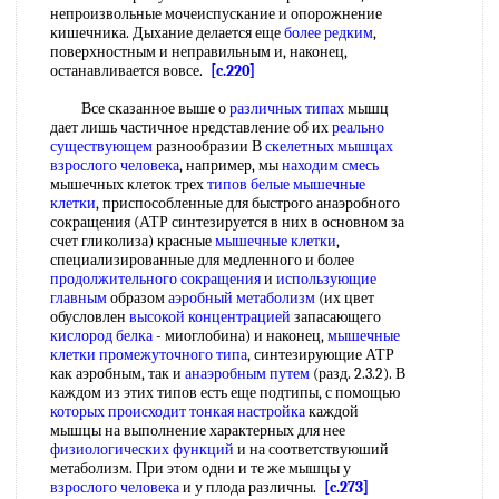
непроизвольные мочеиспускание и опорожнение
кишечника. Дыхание делается еще
более редким
,
поверхностным и неправильным и, наконец,
останавливается вовсе.
[c.220]
Все сказанное выше о
различных типах
мышц
дает лишь частичное нредставление об их
реально
существующем
разнообразии В
скелетных мышцах
взрослого человека
, например, мы
находим смесь
мышечных клеток трех
типов белые
мышечные
клетки
, приспособленные для быстрого анаэробного
сокращения (АТР синтезируется в них в основном за
счет гликолиза) красные
мышечные клетки
,
специализированные для медленного и более
продолжительного сокращения
и
использующие
главным
образом
аэробный метаболизм
(их цвет
обусловлен
высокой концентрацией
запасающего
кислород белка
- миоглобина) и наконец,
мышечные
клетки
промежуточного типа
, синтезирующие АТР
как аэробным, так и
анаэробным путем
(разд. 2.3.2). В
каждом из этих типов есть еще подтипы, с помощью
которых происходит
тонкая настройка
каждой
мышцы на выполнение характерных для нее
физиологических функций
и на соответствуюший
метаболизм. При этом одни и те же мышцы у
взрослого человека
и у плода различны.
[c.273]