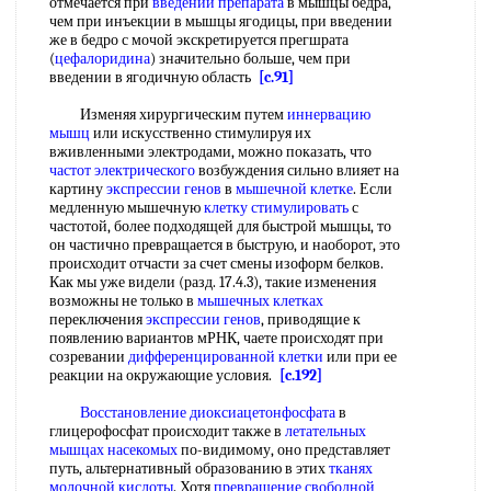
отмечается при
введении препарата
в мышцы бедра,
чем при инъекции в мышцы ягодицы, при введении
же в бедро с мочой экскретируется прегшрата
(
цефалоридина
) значительно больше, чем при
введении в ягодичную область
[c.91]
Изменяя хирургическим путем
иннервацию
мышц
или искусственно стимулируя их
вживленными электродами, можно показать, что
частот электрического
возбуждения сильно влияет на
картину
экспрессии генов
в
мышечной клетке
. Если
медленную мышечную
клетку стимулировать
с
частотой, более подходящей для быстрой мышцы, то
он частично превращается в быструю, и наоборот, это
происходит отчасти за счет смены изоформ белков.
Как мы уже видели (разд. 17.4.3), такие изменения
возможны не только в
мышечных клетках
переключения
экспрессии генов
, приводящие к
появлению вариантов мРНК, чаете происходят при
созревании
дифференцированной клетки
или при ее
реакции на окружающие условия.
[c.192]
Восстановление диоксиацетонфосфата
в
глицерофосфат происходит также в
летательных
мышцах насекомых
по-видимому, оно представляет
путь, альтернативный образованию в этих
тканях
молочной кислоты
. Хотя
превращение свободной