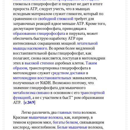
глюкозы в глицерофосфат и пируват не дает в итоге
прироста АТР, следует учесть, что в мышцах
исходным материалом служит гликоген, который по
сравнению со
свободной глюкозой
требует для
затравочных реакций вдвое меньше АТР. Кроме того,
дисмутация триозофосфата, приводящая к
образованию глицерофосфата
и пирувата, может
обеспечить быструю наработку АТР при
интенсивных сокращениях мощной
летательной
мышцы насекомого
. Во время более медленной
восстанпвительной фазы глицерофосфат, как
полагают, снова окисляется, поступая в митохондрии
этих в
высокой степени
аэробных клеток.
Таким
образом
, транспортировка глицерофосфата в
митохондрии служит
средством доставки
в
митохондрии восстановительных
эквивалентов,
полученных от NADH. Возможно поэтому, что
значение глицерофосфата для мышечного
метаболизма связано
в основном с его
транспортной
функцией
, а не с участием в бысТ" ром образовании
АТР.
[c.349]
Легко различить два
главных типа
волокон.
Красные
мышечные волокна
, как, иапример, в
темном курином мясе,
богаты белком
, связывающим
кислород,-миоглобином.
Белые мышечные
волокна,