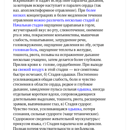
вскрикивает и падает вследствие паралича дыхания,
за которым вскоре наступает и паралич сердца (так
наз. апоплектиформное отравление). При
более
низких
концентрациях и более медленном течении
отравления
можно различить
несколько стадий
а)
Начальная стадия
ощущение царапанья в горле,
жгучегорький вкус во рту, слюнотечение, онемение
рта и зева, покраснение конъюнктивы, мышечная
слабость, пошатывание, затруднение речи,
головокружение, ощущение давления во лбу, острая
головная боль
, ощущение теплоты в желудке,
тошнота, рвота, позывы на испражнение дыхание
несколько учащено, затем делается более глубоким.
Прилив крови к- голове, сердцебиение. При выходе
на
свежий воздух
в этой стадии — все симптомы
быстро исчезают, б) Стадия одышки. Постепенно
усиливающаяся общая слабость, боли и чувство
стеснения в области сердца, редкое и глубокое
дыхание, замедление пульса сильная
одышка
, иногда
отдельные короткие вдохи, сопровождающиеся
длительными выдохами, тошнота, рвота, расширение
зрачков, выпячивание глаз, в) Стадия судорог.
Чувство тоски, усиливающаяся
одышка
, потеря
сознания, сильные судороги (чаще тетанические).
Судорожное сведение жевательной мускулатуры с
прикусом языка, г) Стадия паралича или асфиксии.
Полная потеря чувствительности и ресЬлексов,