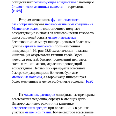
осуществляет
регулирующее воздействие
с помощью
биологически активных веществ
— гормонов.
[c.128]
Вторым источником
функционального
разнообразия
служат
нервно-мышечные соединения
.
Мышечное волокно
позвоночного получает
возбуждающие сигналы от концевой ветви какого-то
одного мотонейрона, а
мышечные клетки
беспозвоночных могут иннервироваться более чем
одним
нервным волокном
(поли-нейронная
иннервация). На рис. 18.8 схематически показана
иннервация открывателя клешни краба. Здесь
имеются толстый, быстро проводящий импульсы
аксон и тонкий аксон, медленно проводящий
возбуждение. Первый иннервирует в основном
быстро сокращающиеся, более возбудимые
мышечные волокна
, а второй чаще иннервирует
более медленные и менее возбудимые волокна.
[c.20]
Из
масляных растворов
липофильные препараты
всасываются медленно, образуя в мьппцах дегю.
Имеются данные о различии в кинетике
лекарственных средств
при введении их в разные
участки
мышечной ткани
. Более быстрое всасывание