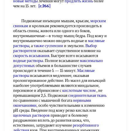
новые методы
лечения могут
продлить жизнь
более
чем на 15 лет.
[c.266]
Подкожные инъекции мышам, крысам,
морским
свинкам
и кроликам рекомендуется производить в
область спины, живота или одного из боков,
внутримышечные—в толщу мышц бедра. Под кожу и
внутримышечно можно вводить водные и
масляные
растворы
, а
также суспензии
и эмульсии.
Выбор
растворителя
оказывает существенное влияние на
скорость всасывания
. Быстрее всего всасываются
водные растворы
. Полное всасывание
максимально
допустимых
объемов в большинстве случаев
происходит в течение 5 — 15 минут.
Масляные
растворы
всасываются медленнее, оказывая
пролонгированное действие. Из масел для инъекций
наиболее употребляемыми являются миндальное,
персиковое и абрикосовое с
кислотным числом
, не
превышающим 2,5. Подкожная
соединительная ткань
по сравнению с мышечной богата
нервными
окончаниями
, особо чувствительными к изменению
pH среды. Введение под кожу резко кислых или
щелочных растворов
приводит в болевому
раздражению вплоть до развития шока, что,
естественно, затрудняет изучение
резорбтивного
действия
ядов. При внутримышечных инъекциях