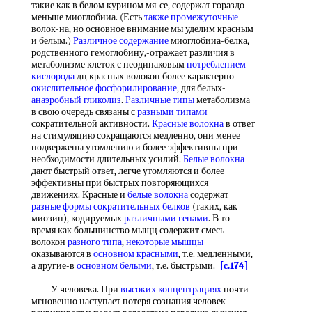
такие как в белом курином мя-се, содержат гораздо
меньше миоглобииа. (Есть
также промежуточные
волок-на, но основное внимание мы уделим красным
и белым.)
Различное содержание
миоглобииа-белка,
родственного гемоглобину,-отражает различия в
метаболизме клеток с неодинаковым
потреблением
кислорода
дц красных волокон более карактерно
окислительное фосфорилирование
, для белых-
анаэробный гликолиз
.
Различные типы
метаболизма
в свою очередь связаны с
разными типами
сократительной активности.
Красные волокна
в ответ
на стимуляцию сокращаются медленно, они менее
подвержены утомлению и более эффективны при
необходимости длительных усилий.
Белые волокна
дают быстрый ответ, легче утомляются и более
эффективны при быстрых повторяющихся
движениях. Красные и
белые волокна
содержат
разные формы
сократительных белков
(таких, как
миозин), кодируемых
различными генами
. В то
время как большинство мыщц содержит смесь
волокон
разного типа
,
некоторые мышцы
оказываются в
основном красными
, т.е. медленными,
а другие-в
основном белыми
, т.е. быстрыми.
[c.174]
У человека. При
высоких концентрациях
почти
мгновенно наступает потеря сознания человек