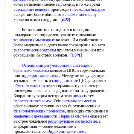
болевые явления менее выражены, в то же время
всасывание веществ
происходит
несколько быстрее
вследствие более обильного
снабжения мышц
кровеносными сосудами.
[c.92]
Когда животное находится в покое, оно
поддерживает определенную позу с помощью
тонических мышечных
волокон. Им свойственно
более медленное и длительное сокращение, но зато
энергетические затраты
при этом меньше, чем при
сокращении быстрых волокон.
[c.391]
Основными регуляторными
системами
организма человека
являются ЦНС и гормональная,
или
эндокринная система
. Между ними существует
тесная взаимосвязь и
соподчинение
ЦНС управляет
обменом веществ
через гормональную систему, а
последняя, в свою очередь, влияет на это управление.
Координирующим центром этих
двух
систем
является гипоталамус
. Обе
системы совместно
обеспечивают регуляцию всех биохимических и
физиологических процессов
, имеющих отношение к
мышечной деятельности
.
Нервная система
оказывает
быстрое локальное
регулирующее воздействие
, а
эндокринная — более медленное и
продолжительное.
Эндокринная система