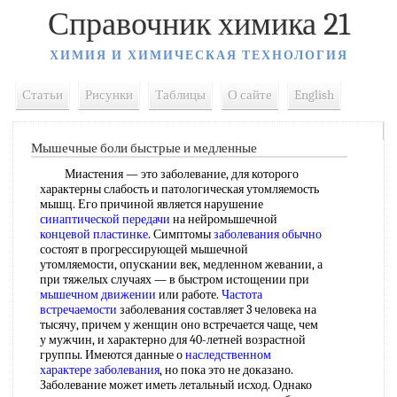
Справочник химика 21
ХИМИЯ И ХИМИЧЕСКАЯ ТЕХНОЛОГИЯ
Статьи
Рисунки
Таблицы
О сайте
English
Мышечные боли быстрые и медленные
Миастения — это заболевание, для которого
характерны слабость и патологическая утомляемость
мышц. Его причиной является нарушение
синаптической передачи
на нейромышечной
концевой пластинке
. Симптомы
заболевания обычно
состоят в прогрессирующей мышечной
утомляемости, опускании век, медленном жевании, а
при тяжелых случаях — в быстром истощении при
мышечном движении
или работе.
Частота
встречаемости
заболевания составляет 3 человека на
тысячу, причем у женщин оно встречается чаще, чем
у мужчин, и характерно для 40-летней возрастной
группы. Имеются данные о
наследственном
характере заболевания
, но пока это не доказано.
Заболевание может иметь летальный исход. Однако