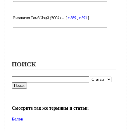
Биология Том3 Изд3 (2004) -- [
c.389
,
c.391
]
ПОИСК
Смотрите так же термины и статьи:
Болов