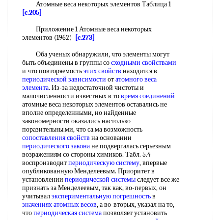
Атомные веса некоторых элементов Таблица 1
[c.205]
Приложение 1 Атомные веса некоторых
элементов (1962)
[c.273]
Оба ученых обнаружили, что элементы могут
быть объединены в группы со
сходными свойствами
и что повторяемость
этих свойств
находится в
периодической зависимости
от
атомного веса
элемента
. Из-за недостаточной чистоты и
малочисленности известных в то
время соединений
атомные веса некоторых элементов оставались не
вполне определенными, но найденные
закономерности оказались настолько
поразительны.ми, что са.ма возможность
сопоставления свойств
на основании
периодического закона
не подвергалась серьезным
возражениям со стороны химиков. Табл. 5.4
воспроизводит
периодическую систему
, впервые
опубликованную Менделеевым. Приоритет в
установлении
периодической системы
следует все же
признать за Менделеевым, так как, во-первых, он
учитывал
экспериментальную погрешность
в
значениях атомных весов
, а во-вторых, указал на то,
что
периодическая система
позволяет установить