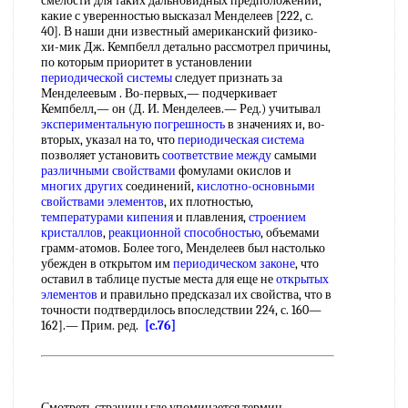
смелости для таких дальновидных предположений,
какие с уверенностью высказал Менделеев [222, с.
40]. В наши дни известный американский физико-
хи-мик Дж. Кемпбелл детально рассмотрел причины,
по которым приоритет в установлении
периодической системы
следует признать за
Менделеевым . Во-первых,— подчеркивает
Кемпбелл,— он (Д. И. Менделеев.— Ред.) учитывал
экспериментальную погрешность
в значениях и, во-
вторых, указал на то, что
периодическая система
позволяет установить
соответствие между
самыми
различными свойствами
фомулами окислов и
многих других
соединений,
кислотно-основными
свойствами элементов
, их плотностью,
температурами кипения
и плавления,
строением
кристаллов
,
реакционной способностью
, объемами
грамм-атомов. Более того, Менделеев был настолько
убежден в открытом им
периодическом законе
, что
оставил в таблице пустые места для еще не
открытых
элементов
и правильно предсказал их свойства, что в
точности подтвердилось впоследствии 224, с. 160—
162].— Прим. ред.
[c.76]
Смотреть страницы где упоминается термин