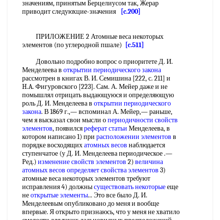
значениям, принятым Берцелиусом так, Жерар
приводит следуюхцие-значения
[c.200]
ПРИЛОЖЕНИЕ 2 Атомные веса некоторых
элементов (по углеродной пшале)
[c.511]
Довольно подробно вопрос о приоритете Д. И.
Менделеева в
открытии периодического закона
рассмотрен в книгах В. И. Семишина [222, с. 211] и
H.A. Фигуровского [223]. Сам. А. Мейер даже и не
помышлял отрицать выдающуюся и определяющую
роль Д. И. Менделеева в
открытии периодического
закона
. В 1869 г.,— вспоминал А. Мейер,— раньше,
чем я высказал свои мысли о
периодичности свойств
элементов
, появился
реферат статьи
Менделеева, в
котором написано 1) при
расположении элементов
в
порядке восходящих
атомных весов
наблюдается
ступенчатое (у Д. И. Менделеева периодическое .—
Ред.)
изменение свойств элементов
2)
величина
атомных
весов определяет
свойства элементов
3)
атомные веса некоторых элементов требуют
исправления 4) должны
существовать некоторые
еще
не
открытые элементы
... Это все было Д. И.
Менделеевым опубликовано до меня и вообще
впервые. Я открыто признаюсь, что у меня не хватило