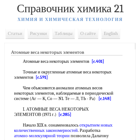
Справочник химика 21
ХИМИЯ И ХИМИЧЕСКАЯ ТЕХНОЛОГИЯ
Статьи
Рисунки
Таблицы
О сайте
English
Атомные веса некоторых элементов
Атомные веса некоторых элементов
[c.401]
Точные и округленные атомные веса некоторых
элементов
[c.591]
Чем объясняются аномалии атомных весов
некоторых элементов, наблюдаемые в периодической
системе (Аг — К, Со — N1. Те — Л, ТЬ - Ра)
[c.148]
I. АТОМНЫЕ ВЕСА НЕКОТОРЫХ
ЭЛЕМЕНТОВ (1971 г.)
[c.285]
Начало XIX в. ознаменовалось
открытием новых
количественных закономерностей
. Разработка
атомно-молекулярной теории
позволила Дальтону