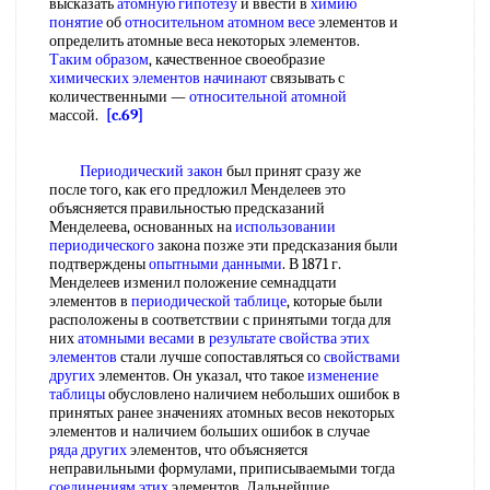
высказать
атомную гипотезу
и ввести в
химию
понятие
об
относительном атомном весе
элементов и
определить атомные веса некоторых элементов.
Таким образом
, качественное своеобразие
химических элементов начинают
связывать с
количественными —
относительной атомной
массой.
[c.69]
Периодический закон
был принят сразу же
после того, как его предложил Менделеев это
объясняется правильностью предсказаний
Менделеева, основанных на
использовании
периодического
закона позже эти предсказания были
подтверждены
опытными данными
. В 1871 г.
Менделеев изменил положение семнадцати
элементов в
периодической таблице
, которые были
расположены в соответствии с принятыми тогда для
них
атомными весами
в
результате свойства
этих
элементов
стали лучше сопоставляться со
свойствами
других
элементов. Он указал, что такое
изменение
таблицы
обусловлено наличием небольших ошибок в
принятых ранее значениях атомных весов некоторых
элементов и наличием больших ошибок в случае
ряда других
элементов, что объясняется
неправильными формулами, приписываемыми тогда
соединениям этих
элементов. Дальнейшие