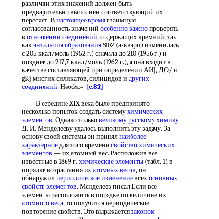
различии этих значений должен быть
предварительно выполнен соответствующий их
пересчет. В
настоящее время
взаимную
согласованность значений
особенно важно
проверять
в
отношении соединений
, содержащих кремний, так
как
энтальпия образования
Si02 (а-кварц) изменилась
с 205 ккал/моль (1952 г.) сначала до 210 (1956 г.) и
позднее до 217,7 ккал/моль (1962 г.), а она входит в
качестве составляющей при определении АИ], ДО/ и
gKj многих силикатов, силицидов и
других
соединений
. Необхо-
[c.82]
В середине XIX века было предпринято
несколько попыток создать систему
химических
элементов
. Однако только
великому русскому химику
Д. И. Менделееву удалось выполнить эту задачу. За
основу сзоей системы он принял
наиболее
характерное
для того времени
свойство химических
элементов
— их атомный вес. Расположив все
известные в 1869 г.
химические элементы
(табл. 1) в
порядке возрастания их
атомных весов
, он
обнаружил
периодическое изменение
всех
основных
свойств элементов
. Менделеев писал Если все
элементы расположить в порядке по величине их
атомного веса
, то получится периодическое
повторение свойств. Это выражается
законом