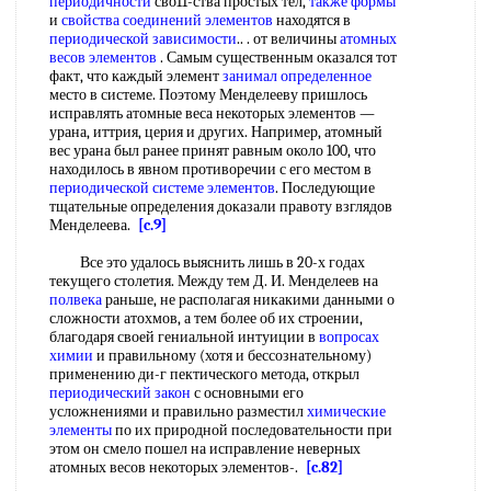
периодичности
сво11-ства простых тел,
также формы
и
свойства соединений элементов
находятся в
периодической зависимости
.. . от величины
атомных
весов элементов
. Самым существенным оказался тот
факт, что каждый элемент
занимал определенное
место в системе. Поэтому Менделееву пришлось
исправлять атомные веса некоторых элементов —
урана, иттрия, церия и других. Например, атомный
вес урана был ранее принят равным около 100, что
находилось в явном противоречии с его местом в
периодической системе элементов
. Последующие
тщательные определения доказали правоту взглядов
Менделеева.
[c.9]
Все это удалось выяснить лишь в 20-х годах
текущего столетия. Между тем Д. И. Менделеев на
полвека
раньше, не располагая никакими данными о
сложности атохмов, а тем более об их строении,
благодаря своей гениальной интуиции в
вопросах
химии
и правильному (хотя и бессознательному)
применению ди-г пектического метода, открыл
периодический закон
с основными его
усложнениями и правильно разместил
химические
элементы
по их природной последовательности при
этом он смело пошел на исправление неверных
атомных весов некоторых элементов-.
[c.82]