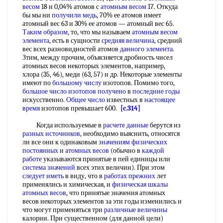
весом
18 и 0,04% атомов с
атомным весом
17. Откуда
бы мы ни
получили медь
, 70% ее атомов имеет
атомный вес 63 и 30% ее атомов — атомный вес 65.
Таким образом
, то, что мы называем
атомным весом
элемента
, есть в сущности
средняя величина
, средний
вес всех разновидностей атомов
данного элемента
.
Зтим, между прочим, объясняется дробность чисел
атомных весов некоторых элементов, например,
хлора (35, 46), меди (63, 57) и др. Некоторые элементы
имеют по
большому числу
изотопов. Помимо того,
большое число
изотопов получено
в
последние годы
искусственно.
Общее число
известных в
настоящее
время
изотопов превышает 600.
[c.314]
Когда используемые в
расчете данные
берутся из
разных источников
, необходимо выяснить, относятся
ли все они к одинаковым
значениям физических
постоянных
и
атомных весов
(обычно в
каждой
работе
указываются принятые в пей единицы или
система значений
всех этих величин). При этом
следует иметь
в виду, что в
работах прежних
лет
применялись и химическая, и
физическая шкалы
атомных весов
, что принятые значения атомных
весов некоторых элементов за эти годы изменились и
что могут применяться три
различные величины
калории. При существенном (для данной цели)