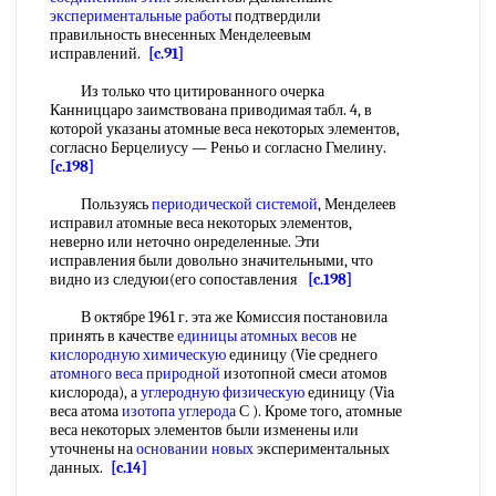
экспериментальные работы
подтвердили
правильность внесенных Менделеевым
исправлений.
[c.91]
Из только что цитированного очерка
Канниццаро заимствована приводимая табл. 4, в
которой указаны атомные веса некоторых элементов,
согласно Берцелиусу — Реньо и согласно Гмелину.
[c.198]
Пользуясь
периодической системой
, Менделеев
исправил атомные веса некоторых элементов,
неверно или неточно онределенные. Эти
исправления были довольно значительными, что
видно из следуюи(его сопоставления
[c.198]
В октябре 1961 г. эта же Комиссия постановила
принять в качестве
единицы атомных весов
не
кислородную химическую
единицу (Vie среднего
атомного веса природной
изотопной смеси атомов
кислорода), а
углеродную физическую
единицу (Via
веса атома
изотопа углерода
С ). Кроме того, атомные
веса некоторых элементов были изменены или
уточнены на
основании новых
экспериментальных
данных.
[c.14]