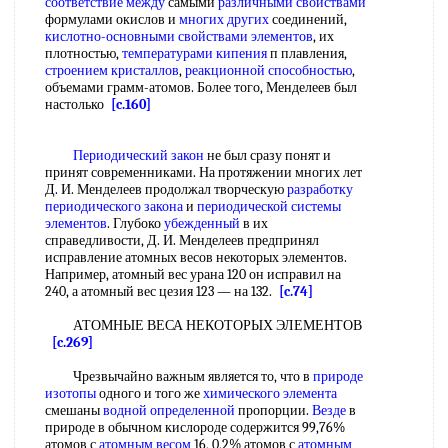
соответствие между
самыми
различными свойствами
формулами окислов и
многих других
соединений,
кислотно-основными свойствами элементов
, их
плотностью,
температурами кипения
п плавления,
строением кристаллов
,
реакционной способностью
,
объемами грамм-атомов. Более того, Менделеев был
настолько
[c.160]
Периодический закон
не был сразу понят и
принят современниками. На протяжении многих лет
Д. И. Менделеев продолжал творческую
разработку
периодического закона
и
периодической системы
элементов
. Глубоко
убежденный
в их
справедливости, Д. И. Менделеев предпринял
исправление атомных весов некоторых элементов.
Например, атомный вес урана 120 он исправил на
240, а атомный вес цезия 123 — на 132.
[c.74]
АТОМНЫЕ ВЕСА НЕКОТОРЫХ ЭЛЕМЕНТОВ
[c.269]
Чрезвычайно важным является то, что в
природе
изотопы
одного и того же
химического элемента
смешаны
водной определенной
пропорции.
Везде
в
природе в обычном кислороде содержится 99,76%
атомов с
атомным весом
16, 0,2% атомов с
атомным