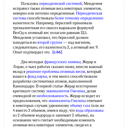
Пользуясь
периодической системой
, Менделеев
исправил также атомные веса некоторых элементов,
неверно или неточно определенные.
Периодическая
система
способствовала
более точному определению
валентности. Например, бериллий принимали
трехвалентным его окисел выражали формулой
ВезОд и атомный вес полагали равным 13,5.
Менделеев установил, что бериллий должен
находиться во
второй группе
— над магнием,
следовательно, его валентность 2, а атомный вес 9.
Опыт подтвердил это.
[c.46]
Два молодых
французских химика
, Жерар и
Лоран, о чьих работах сказано ниже, внесли важный
вклад в
решение проблемы
атомных весов
, который
вошел в
фонд науки
, и тем много способствовали
разработке систематики атомов, выполненной
Канниццаро. В первой статье-Жерар всесторонне
критикует систему
эквивалентов Гмелина
, делая
очевидной ее
необоснованность
. Жерар исходит из
предположения, что
эквиваленты Гмелина
отвечают
в некоторых случаях удвоенному
объему газа
(или же
4 вместо 2 объемов, имея в виду, что
вода образована
из 2 объемов водорода и занимает 2 объема), на
основании чего считает необходимым изменить
атомные веса некоторых элементов, сведя их к