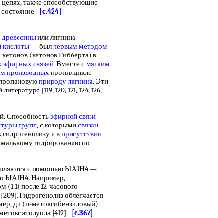
х цепях, также способствующие
е состояние.
[c.424]
 древесины
или лигнина
й кислоты
— был
первым методом
х
кетонов (кетонов Гибберта) в
 эфирных связей
. Вместе с
мягким
ем производных
пропилцикло-
лпропановую
природу лигнина
. Эти
тературе [119, 120, 121, 124, 126,
ей. Способность
эфирной связи
ктуры групп
, с которыми
связан
 гидрогенолизу и в
присутствии
ормальному гидрированию по
пляются с помощью Ь1А1Н4 —
ого ЫА1Н4. Например,
 (1 1) после 12-часового
[209]. Гидрогенолиз облегчается
мер, ди (п-метоксибензиловый)
-метокситолуола [412]
[c.367]