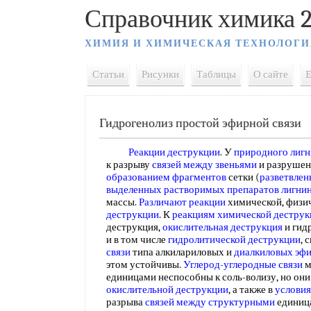
Справочник химика 2
ХИМИЯ И ХИМИЧЕСКАЯ ТЕХНОЛОГИ
Статьи
Рисунки
Таблицы
О сайте
E
Гидрогенолиз простой эфирной связи
Реакции деструкции
. У
природного лигн
к разрыву
связей между звеньями
и разруше
образованием фрагментов
сетки (
разветвле
выделенных растворимых препаратов лигни
массы.
Различают реакции
химической, физи
деструкции
. К
реакциям химической деструк
деструкция,
окислительная деструкция
и гид
и в том числе
гидролитической деструкции
, 
связи
типа алкилариловых и
диалкиловых эф
этом устойчивы.
Углерод-углеродные связи
м
единицами неспособны к соль-волизу, но он
окислительной деструкции
, а также в
условия
разрыва
связей между структурными
единица