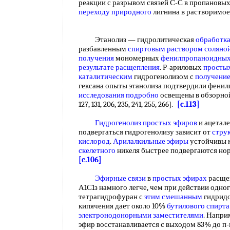
реакции с разрывом связей С-С в пропановы
переходу природного
лигнина в растворимо
Этанолиз — гидролитическая
обработка
разбавленным
спиртовым раствором соляно
получения
мономерных
фенилпропаноидны
результате расщепления
. Р-ариловых
простых
каталитическим
гидрогенолизом с
получени
гексана опыты этанолиза подтвердили фени
исследования подробно
освещены в обзорной ли
127, 131, 206, 235, 241, 255, 266].
[c.113]
Гидрогенолиз простых эфиров
и ацетал
подвергаться гидрогенолизу зависит от
стру
кислород
.
Арилалкильные эфиры
устойчивы к
скелетного
никеля быстрее подвергаются н
[c.106]
Эфирные связи
в
простых эфирах
расще
А1С1з намного легче, чем при действии одн
тетрагидрофуран с
этим смешанным
гидридом
кипячения дает около 10%
бутилового спирта
электронодонорными заместителями
. Напри
эфир восстанавливается с выходом 83% до п