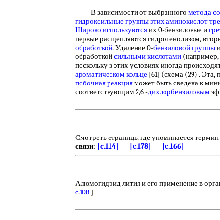
В зависимости от выбранного
метода со
гидроксильные группы
этих аминокислот
тр
Широко используются
их 0-бензиловые и
гре
первые расщепляются гидрогенолизом, втор
обработкой
. Удаление 0-
бензиловой группы
и
обработкой
сильными кислотами
(например, 
поскольку в этих условиях иногда происходя
ароматическом кольце
[61] (схема (29) . Эт
побочная реакция
может быть сведена к мини
соответствующим 2,6 -
дихлорбензиловым
эф
Смотреть страницы где упоминается термин
связи
:
[c.114]
[c.178]
[c.166]
Алюмогидрид лития и его применение в орган
c.108
]