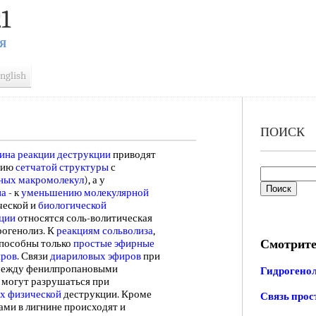
1
Я
nglish
ПОИСК
ина
реакции деструкции
приводят
нию
сетчатой структуры
с
нных макромолекул
), а у
на
- к
уменьшению молекулярной
ческой и
биологической
ции
относятся соль-волитическая
рогенолиз. К
реакциям сольволиза
,
Смотрите
способны только
простые эфирные
иров
. Связи
диариловых эфиров
при
ежду фенилпропановыми
Гидрогено
и могут разрушаться при
х физической
деструкции. Кроме
Связь прос
ми в лигнине происходят и