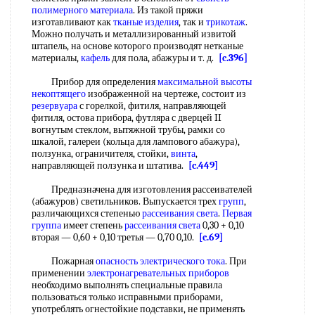
полимерного материала
. Из такой пряжи
изготавливают как
тканые изделия
, так и
трикотаж
.
Можно получать и металлизированный извитой
штапель, на основе которого производят нетканые
материалы,
кафель
для пола, абажуры и т. д.
[c.396]
Прибор для определения
максимальной высоты
некоптящего
изображенной на чертеже, состоит из
резервуара
с горелкой, фитиля, направляющей
фитиля, остова прибора, футляра с дверцей II
вогнутым стеклом, вытяжной трубы, рамки со
шкалой, галереи (кольца для лампового абажура),
ползунка, ограничителя, стойки,
винта
,
направляющей ползунка и штатива.
[c.449]
Предназначена для изготовления рассеивателей
(абажуров) светильников. Выпускается трех
групп
,
различающихся степенью
рассеивания света
.
Первая
группа
имеет степень
рассеивания света
0,30 + 0,10
вторая — 0,60 + 0,10 третья — 0,70 0,10.
[c.69]
Пожарная
опасность электрического тока
. При
применении
электронагревательных приборов
необходимо выполнять специальные правила
пользоваться только исправными приборами,
употреблять огнестойкие подставки, не применять