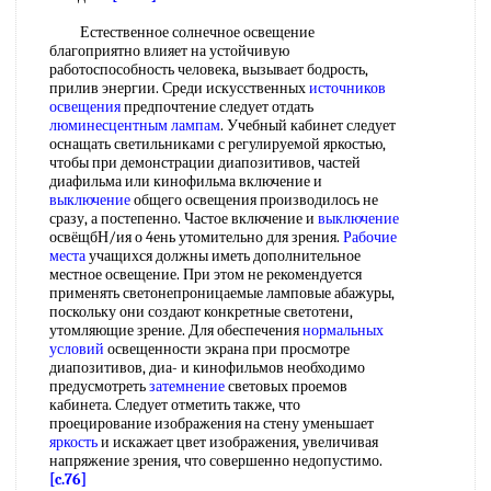
Естественное солнечное освещение
благоприятно влияет на устойчивую
работоспособность человека, вызывает бодрость,
прилив энергии. Среди искусственных
источников
освещения
предпочтение следует отдать
люминесцентным лампам
. Учебный кабинет следует
оснащать светильниками с регулируемой яркостью,
чтобы при демонстрации диапозитивов, частей
диафильма или кинофильма включение и
выключение
общего освещения производилось не
сразу, а постепенно. Частое включение и
выключение
освёщбН/ия о 4ень утомительно для зрения.
Рабочие
места
учащихся должны иметь дополнительное
местное освещение. При этом не рекомендуется
применять светонепроницаемые ламповые абажуры,
поскольку они создают конкретные светотени,
утомляющие зрение. Для обеспечения
нормальных
условий
освещенности экрана при просмотре
диапозитивов, диа- и кинофильмов необходимо
предусмотреть
затемнение
световых проемов
кабинета. Следует отметить также, что
проецирование изображения на стену уменьшает
яркость
и искажает цвет изображения, увеличивая
напряжение зрения, что совершенно недопустимо.
[c.76]