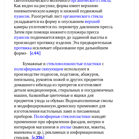
светотехнического молочного
органического стекла
.
Как видно на рисунке, форма имеет верхнюю
пневматическую камеру и нижний подвижный
пуансон
. Разогретый лист
органического стекла
укладывается на форму и опусканием
верхней
камеры уплотняется по. периметру давлением пресса.
Затем при помощи нижнего плунжера пресса
пуансон
поднимается вверх до заданной высоты и
производит протяжку изделия. Эта предварительная
протяжка
исключает образование при дальнейшем
формо-
[c.44]
Бумажные и
стекловолокнистые пластики
с
полиэфирным связующим
используют в
производстве подносов, подставок, абажуров,
пепельниц, рукояток ножей и других предметов
домашнего юбихода из препрегов изготовляют
детали кондиционеров, стиральных и посудомоечных
машин, балконйые цветочные и ящики для
предметов ухода за обувью. Водонаполненные смолы
и модифицированную древесину применяют для
изготовления настольных ламп и письменных
приборов.
Полиэфирные стеклопластики
находят
применение при оформлении фасадов, витрин и
интерьеров магазинов и
ателье
(вывески, макеты,
манекены и др.), рекламных и информационных
стендов.
[c.226]