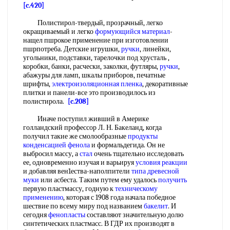
[c.420]
Полистирол-твердый, прозрачный, легко
окращиваемый и легко
формующийся материал
-
нащел пшрокое применение при изготовлении
пшрпотреба. Детские игрушки,
ручки
, линейки,
угольники, подставки, тарелочки под хрусталь ,
коробки, банки, расчески, заколки, футляры,
ручки
,
абажуры для ламп, шкалы приборов, печатные
шрифты,
электроизоляционная пленка
, декоративные
плитки и панели-все это производилось из
полистирола.
[c.208]
Иначе поступил живший в Америке
голландский профессор Л. Н. Бакеланд, когда
получил такие же смолообразные
продукты
конденсацией фенола
и формальдегида. Он не
выбросил массу, а
стал
очень тщательно исследовать
ее, одновременно изучая и варьируя
условия реакции
и добавляя вен1ества-наполпители
типа
древесной
муки
или асбеста. Таким путем ему удалось
получить
первую пластмассу, годную к
техническому
применению
, которая с 1908 года начала победное
шествие по всему миру под названием
бакелит
. И
сегодня
фенопласты
составляют значительную долю
синтетических пластмасс. В ГДР их производят в