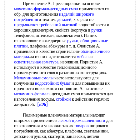
Применение А. Пресспорошки на основе
мочевино-формальдегидных смол
применяются гл.
обр. для приготовления
изделий широкого
потребления
и технич.
деталей
, к к-рым не
предъявляют требований
высокой
водостойкости и
хороших диэлектрич. свойств (корпуса и
ручки
телефонов, штенсели, выключатели). Из них
изготовляют также дверные
ручки
,
облицовочные
плитки
, плафоны, абажуры и т. д. Слоистые А.
применяют в качестве строительно-
облицовочного
материа
.ла из них и,зготовляется
мебель
и
осветительная арматура
, изоляция. Пористые А.
используют в качестве теплоизоляционного
промежуточного слоя в различных конструкциях.
Меламиновые смолы
часто используются для
получения
водостойких бумаг
и для повышения их
прочности во влажном состоянии. А. на основе
меламино
-
формаль
-дегидных смол применяются для
изготовления посуды,
стойкой
к действию горячих
жидкостей.
[c.96]
Полимерные пленочные материалы находят
широкое применение в
легкой промышленности
для
изготовления и упаковки таких
товаров
широкого
потребления, как абажуры, плафоны, светильники,
детские игрушки, скатерти, занавески, детали