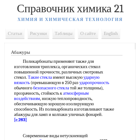
Справочник химика 21
ХИМИЯ И ХИМИЧЕСКАЯ ТЕХНОЛОГИЯ
Статьи
Рисунки
Таблицы
О сайте
English
Абажуры
Поликарбонаты применяют также для
изготовления триплекса, органических стекол
повышенной прочности, различных смотровых
стекол.
Такие стекла
имеют высокую
ударную
вязкость
(превышающую в 250 раз
ударопрочность
обычного
безопасного стекла
той же толщины),
прозрачность, стойкость к
атмосферным
воздействиям
, низкую теплопроводность,
обеспечивающую хорошую изолирующую
способность. Из поликарбоната изготавливают также
абажуры для ламп и колпаки уличных фонарей.
[c.283]
Современные виды нетускнеющей