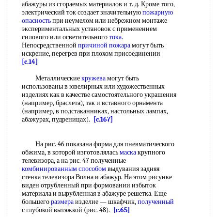
абажуры из сгораемых материалов и т. д. Кроме того,
электрический ток создает значительную
пожарную
опасность
при неумелом или небрежном монтаже
экспериментальных установок с применением
силового или осветительного
тока
.
Непосредственной
причиной пожара
могут быть
искрение, перегрев при плохом присоединении
[c.14]
Металлические
кружева
могут быть
использованы в ювелирных или художественных
изделиях как в качестве самостоятельного украшения
(например, браслета), так и вставного орнамента
(например, в подстаканниках, настольных лампах,
абажурах, пудреницах).
[c.167]
На рис. 46 показана форма для пневматического
обжима, в которой изготовлялась
маска
крупного
телевизора, а на рис. 47 полученные
комбинированным способом
выдувания задняя
стенка телевизора Волна и абажур. На этом рисунке
виден отрубленный при формовании избыток
материала и вырубленная в абажуре решетка. Еще
большего
размера
изделие — шкафчик,
полученный
с глубокой вытяжкой (рис. 48).
[c.65]