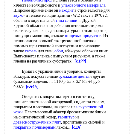
Пенополистирол
используется в основном в
качестве изоляционного и
упаковочного материала
.
Широкое применение он
находит
в строительстве для
звуко
- и теплоизоляции зданий (47,2 тыс. т в 1970 г.),
обычно в виде панелей
типа
сэндвич
. Другой
крупной областью потребления пенополистирола
является упаковка радиоаппаратуры, фотоаппаратов,
пишущих машинок, а также
пищевых продуктов
. Из
пенополисти-рольной экструзионной пленки
помимо тары сложной конструкции производят
также
кафель
для стен,
обои
, абажуры, обложки книг.
Выпускается пленка с выпуклым рисунком, а также
пленка на различных субстратах.
[c.199]
Бумага с украшениями и узорами, конверты,
абажуры, искусственные
бумажные цветы
и другие
бумажные изделия. ..... 1 1 10 р. 55 к. 3.7 163 44 руб.
400/с
[c.444]
Оглядитесь вокруг вы одеты в синтетику,
пишите пластиковой авторучкой, сидите за столом,
покрытым пластиком, на кресле из
искусственной
кожи
. Пластмассовый абажур бросает мягкие блики
на синтетический ковер,
гарнитур
из
древесностружечных плит
, пропитанных смолой и
покрытых полимерным
лаком...
[c.14]