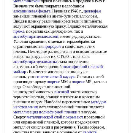
металлической
пряжи появились в продаже в 1939 г.
Вначале это была покрытая целлофаном
алюминиевая фольга
. Начиная с 1946 г.,
целлофан
заменили пленкой из ацето-бутиратцеллюлозы.
Вводя в пленку различные красители и пигменты,
аолучают окрашенную пряжу. Однако металлическая
пряжа
, покрытая как целлофаном, так и
ацетобутиратцеллюлозой
, имеет ряд недостатков.
Условия крашения, отделки и термообработки
ограничиваются
природой
и свойствамп этих
пленок. Некоторые растворители и вспомотательные
вещества разрушают их. С 1950 г. пленка из
ацетобутиратцеллюлозы
стала постепенно
вытесняться более прочной
полиэфирной пленкой
майлар
. В качестве адгезива в этом случае
используют
синтетический каучук
. Из таких нитей
производят пряжу
люрекс
ММ и
люрекс
МР , метлон
и др. Она обладает повышенной
износоустойчивостью,
высокой
эластичностью,
термостойкостью, а также мягкостью и красивым
внешним видом. Наиболее перспективным
методом
изготовления
металлизированной пленки является
металлизация
полиэфирной пленки
в вакууме.
Сверху
металлической
слой покрывают
прозрачной
или окрашенной пленкой, которая предохраняет
металл от окисления и разрушения. Таким образом,
свойства пряжи зависят в основном от
свойств