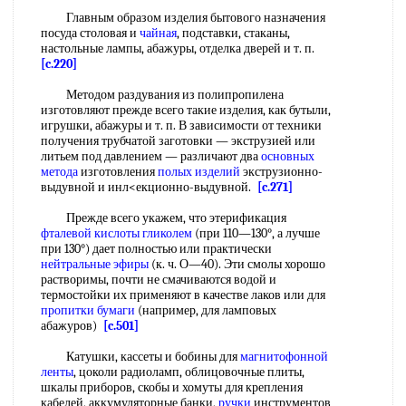
Главным образом изделия бытового назначения
посуда столовая и
чайная
, подставки, стаканы,
настольные лампы, абажуры, отделка дверей и т. п.
[c.220]
Методом раздувания из полипропилена
изготовляют прежде всего такие изделия, как бутыли,
игрушки, абажуры и т. п. В зависимости от техники
получения трубчатой заготовки — экструзией или
литьем под давлением — различают два
основных
метода
изготовления
полых изделий
экструзионно-
выдувной и инл<екционно-выдувной.
[c.271]
Прежде всего укажем, что этерификация
фталевой кислоты гликолем
(при 110—130°, а лучше
при 130°) дает полностью или практически
нейтральные эфиры
(к. ч. О—40). Эти смолы хорошо
растворимы, почти не смачиваются водой и
термостойки их применяют в качестве лаков или для
пропитки бумаги
(например, для ламповых
абажуров)
[c.501]
Катушки, кассеты и бобины для
магнитофонной
ленты
, цоколи радиоламп, облицовочные плиты,
шкалы приборов, скобы и хомуты для крепления
кабелей, аккумуляторные банки,
ручки
инструментов