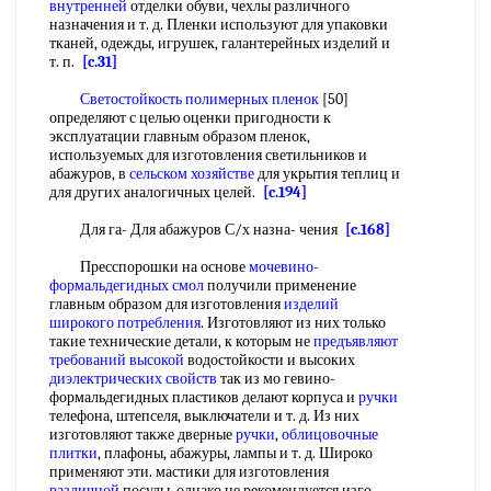
внутренней
отделки обуви, чехлы различного
назначения и т. д. Пленки используют для упаковки
тканей, одежды, игрушек, галантерейных изделий и
т. п.
[c.31]
Светостойкость
полимерных пленок
[50]
определяют с целью оценки пригодности к
эксплуатации главным образом пленок,
используемых для изготовления светильников и
абажуров, в
сельском хозяйстве
для укрытия теплиц и
для других аналогичных целей.
[c.194]
Для га- Для абажуров С/х назна- чения
[c.168]
Пресспорошки на основе
мочевино-
формальдегидных смол
получили применение
главным образом для изготовления
изделий
широкого потребления
. Изготовляют из них только
такие технические детали, к которым не
предъявляют
требований
высокой
водостойкости и высоких
диэлектрических свойств
так из мо гевино-
формальдегидных пластиков делают корпуса и
ручки
телефона, штепселя, выключатели и т. д. Из них
изготовляют также дверные
ручки
,
облицовочные
плитки
, плафоны, абажуры, лампы и т. д. Широко
применяют эти. мастики для изготовления
различной
посуды, однако не рекомендуется изго--