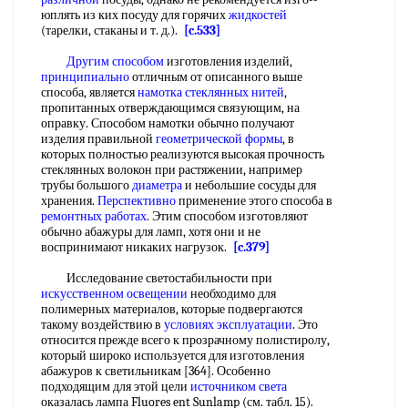
юплять из ких посуду для горячих
жидкостей
(тарелки, стаканы и т. д.).
[c.533]
Другим способом
изготовления изделий,
принципиально
отличным от описанного выше
способа, является
намотка стеклянных нитей
,
пропитанных отверждающимся связующим, на
оправку. Способом намотки обычно получают
изделия правильной
геометрической формы
, в
которых полностью реализуются высокая прочность
стеклянных волокон при растяжении, например
трубы большого
диаметра
и небольшие сосуды для
хранения.
Перспективно
применение этого способа в
ремонтных работах
. Этим способом изготовляют
обычно абажуры для ламп, хотя они и не
воспринимают никаких нагрузок.
[c.379]
Исследование светостабильности при
искусственном освещении
необходимо для
полимерных материалов, которые подвергаются
такому воздействию в
условиях эксплуатации
. Это
относится прежде всего к прозрачному полистиролу,
который широко используется для изготовления
абажуров к светильникам [364]. Особенно
подходящим для этой цели
источником света
оказалась лампа Fluores ent Sunlamp (см. табл. 15).