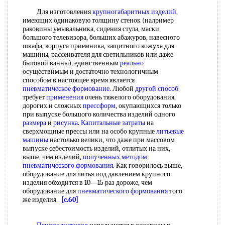
Для изготовления
крупногабаритных изделий
,
имеющих одинаковую толщину стенок (налример
раковины умывальника, сидения стула, маски
большого телевизора, больших абажуров, навесного
шкафа, корпуса приемника, защитного кожуха для
машины, рассеивателя для светильников или даже
бытовой ванны), единственным
реально
осуществимым и достаточно технологичным
способом в настоящее время является
пневматическое формование
. Любой
другой способ
требует
применения
очень тяжелого оборудования,
дорогих и сложных
прессформ
, окупающихся только
при выпуске большого количества изделий одного
размера
и
рисунка
.
Капитальные затраты
на
сверхмощные прессы или на особо крупные
литьевые
машины
настолько велики, что даже при массовом
выпуске себестоимость изделий, отлитых на них,
выше, чем изделий,
полученных методом
пневматического формования
. Как говорилось выше,
оборудование для литья иод давлением крупного
изделия обходится в 10—15 раз дороже, чем
оборудование для
пневматического формования
того
же изделия.
[c.60]