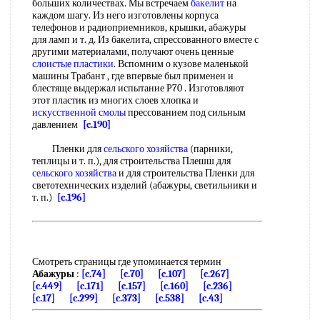
больших количествах. Мы встречаем
бакелит
на
каждом шагу. Из него изготовлены корпуса
телефонов и радиоприемников, крышки, абажуры
для ламп и т. д. Из бакелита, спрессованного вместе с
другими материалами, получают очень ценные
слоистые пластики
. Вспомним о кузове маленькой
машины Трабант , где впервые был применен и
блестяще выдержал испытание Р70 . Изготовляют
этот пластик из многих слоев хлопка и
искусственной смолы
прессованием под сильным
давлением
[c.190]
Пленки для
сельского хозяйства
(парники,
теплицы и т. п.), для строительства Плешш для
сельского хозяйства
и для строительства Пленки для
светотехнических изделий (абажуры, светильники и
т. п.)
[c.196]
Смотреть страницы где упоминается термин
Абажуры
:
[c.74]
[c.70]
[c.107]
[c.267]
[c.449]
[c.171]
[c.157]
[c.160]
[c.236]
[c.17]
[c.299]
[c.373]
[c.538]
[c.43]