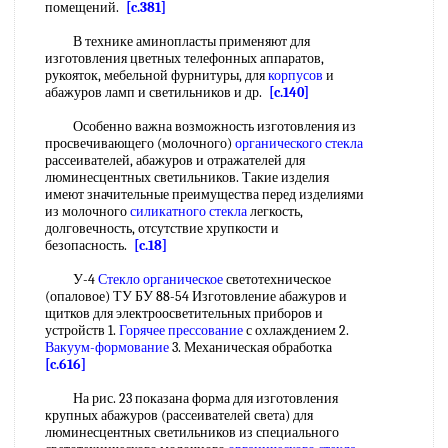
помещений.
[c.381]
В технике аминопласты применяют для
изготовления цветных телефонных аппаратов,
рукояток, мебельной фурнитуры, для
корпусов
и
абажуров ламп и светильников и др.
[c.140]
Особенно важна возможность изготовления из
просвечивающего (молочного)
органического стекла
рассеивателей, абажуров и отражателей для
люминесцентных светильников. Такие изделия
имеют значительные преимущества перед изделиями
из молочного
силикатного стекла
легкость,
долговечность, отсутствие хрупкости и
безопасность.
[c.18]
У-4
Стекло органическое
светотехническое
(опаловое) ТУ БУ 88-54 Изготовление абажуров и
щитков для электроосветительных приборов и
устройств 1.
Горячее прессование
с охлаждением 2.
Вакуум-формование
3. Механическая обработка
[c.616]
На рис. 23 показана форма для изготовления
крупных абажуров (рассеивателей света) для
люминесцентных светильников из специального