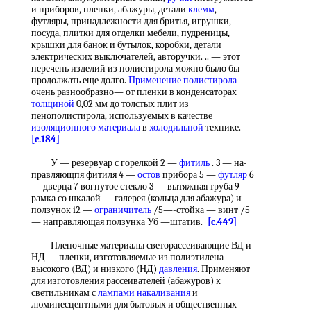
и приборов, пленки, абажуры, детали
клемм
,
футляры, принадлежности для бритья, игрушки,
посуда, плитки для отделки мебели, пудреницы,
крышки для банок и бутылок, коробки, детали
электрических выключателей, авторучки. .. — этот
перечень изделий из полистирола можно было бы
продолжать еще долго.
Применение полистирола
очень разнообразно— от пленки в конденсаторах
толщиной
0,02 мм до толстых плит из
пенополистирола, используемых в качестве
изоляционного материала
в
холодильной
технике.
[c.184]
У — резервуар с горелкой 2 —
фитиль
. 3 — на-
правляющпя фитиля 4 —
остов
прибора 5 —
футляр
6
— дверца 7 вогнутое стекло 3 — вытяжная труба 9 —
рамка со шкалой — галерея (кольца для абажура) и —
ползунок i2 —
ограничитель
/5—-стойка — винт /5
— направляющая ползунка Уб —штатив.
[c.449]
Пленочные материалы светорассеивающие ВД и
НД — пленки, изготовляемые из полиэтилена
высокого (ВД) и низкого (НД)
давления
. Применяют
для изготовления рассеивателей (абажуров) к
светильникам с
лампами накаливания
и
люминесцентными для бытовых и общественных