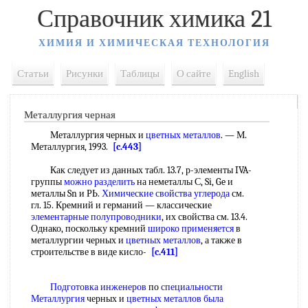
Справочник химика 21
ХИМИЯ И ХИМИЧЕСКАЯ ТЕХНОЛОГИЯ
Статьи
Рисунки
Таблицы
О сайте
English
Металлургия черная
Металлургия черных и
цветных металлов
. — М.
Металлургия, 1993.
[c.443]
Как следует из данных табл. 13.7, р-элементы IVA-
группы
можно разделить
на неметаллы С, Si, Ge и
металлы Sn и РЬ.
Химические свойства углерода
см.
гл. 15. Кремний и германий — классические
элементарные полупроводники
, их свойства см. 13.4.
Однако, поскольку кремний
широко применяется
в
металлургии черных и
цветных металлов
, а также в
строительстве в виде кисло-
[c.411]
Подготовка инженеров
по
специальности
Металлургия
черных и
цветных металлов
была