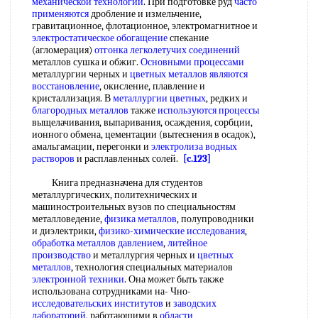
механической технологии
. При подготовке руд
часто
применяются
дробление и измельчение,
гравитационное, флотационное, электромагнитное и
электростатическое обогащение
спекание
(агломерация)
отгонка легколетучих соединений
металлов сушка и обжиг.
Основными процессами
металлургии черных и
цветных металлов
являются
восстановление
, окисление, плавление и
кристаллизация. В
металлургии цветных
, редких и
благородных металлов
также
используются процессы
выщелачивания, выпаривания, осаждения, сорбции,
ионного обмена, цементации (вытеснения в осадок),
амальгамации, перегонки и
электролиза водных
растворов
и расплавленных солей.
[c.123]
Книга предназначена для студентов
металлургических, политехнических и
машиностроительных вузов по специальностям
металловедение,
физика металлов
, полупроводники
и диэлектрики,
физико-химические исследования
,
обработка металлов давлением
,
литейное
производство
и металлургия черных и
цветных
металлов
, технология специальных материалов
электронной техники
. Она может быть также
использована сотрудниками на- Чно-
исследовательских институтов
и
заводских
лабораторий
, работающими в
области