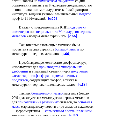
организована на
химическом факультете
со дня
образования института. Руководил специальностью
основоположник металлургической лаборатории
института, видный ученый, замечательный
педагог
проф. В. П. Ижевский.
[c.66]
В связи с прекращением в КПИ
подготовки
инженеров
по
специальности Металлургия
черных
металлов
кафедры металлургии чу-
[c.66]
Так, впервые с помощью химиков бьша
прочитана первая страница
большой книги
по
металлургии черных металлов.
[c.66]
Преобладающее количество фосфорных руд
используется для
производства минеральных
удобрений
и в меньшей степени --для
получения
элементарного фосфора
и
промышленных
продуктов
, содержащих фосфор, а также в
металлургии черных и цветных металлов.
[c.18]
Так как
большое количество
марганца (около
90%) расходуется в металлургии черных металлов
для
приготовления различных
сплавов, то
основная
масса
марганца получается в виде сплавов с железом
— ферромарганца —
совместным восстановлением
железных и марганцевых руд углем.
[c.392]