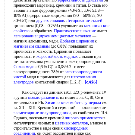
деазотизатор сталей. По
эффективности действия
он
превосходит марганец, кремний и титан. В сталь его
вводят в виде ферроциркония (40% 2г, 10% 51, 8—
10% А1), ферро-силикоциркония (20—50% 2г, 20—
50% 51) или
других сплавов
.
Легирование сталей
цирконием (0,08—0,25%) улучшает их
механические
свойства
и обработку.
Практическое значение
имеет
легирование цирконием
цветных металлов
—
магния, алюминия, меди.
Добавки циркония
к
магниевым сплавам
(до 0,8%) повышают их
прочность и ковкость. Цирконий повышает
прочность и
жаростойкость медных
сплавов при
незначительном уменьшении электропроводности.
Сплав меди
с 0,9% С(1 и 0,35% 2г имеет
электропроводность 78% от
электропроводности
чистой
меди и применяется для
изготовления
электродов
контактной сварки [1, 2, 3].
[c.426]
Как следует из данных табл. 123, р-элементы IV
группы
можно разделить
на неметаллы С, 81, Ое и
металлы 8п и РЬ.
Химические свойства углерода
см.
гл. XII—XIII. Кремний и германий — классические
элементарные полупроводники
, их свойства см. 11.4.
Однако, поскольку кремний
широко применяется
в
металлургии черных и
цветных металлов
, а также в
строительстве в виде своих
кислородных
соединений
, он будет рассмотрен ниже как