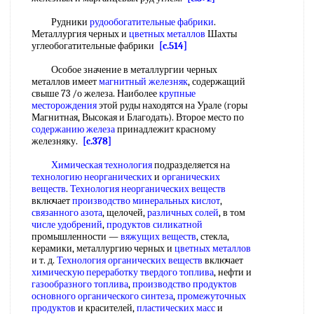
Рудники
рудообогатительные фабрики
.
Металлургия черных и
цветных металлов
Шахты
углеобогатительные фабрики
[c.514]
Особое значение в металлургии черных
металлов имеет
магнитный железняк
, содержащий
свыше 73 /о железа. Наиболее
крупные
месторождения
этой руды находятся на Урале (горы
Магнитная, Высокая и Благодать). Второе место по
содержанию железа
принадлежит красному
железняку.
[c.378]
Химическая технология
подразделяется на
технологию неорганических
и
органических
веществ
.
Технология неорганических веществ
включает
производство минеральных кислот
,
связанного азота
, щелочей,
различных солей
, в том
числе удобрений
,
продуктов силикатной
промышленности —
вяжущих веществ
, стекла,
керамики, металлургию черных и
цветных металлов
и т. д.
Технология органических веществ
включает
химическую переработку твердого топлива
, нефти и
газообразного топлива
,
производство продуктов
основного органического синтеза
,
промежуточных
продуктов
и красителей,
пластических масс
и