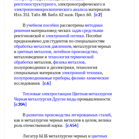
рентгеноструктурного
, электронографического и
электронномикроскопического анализа
материалов.
Илл. 251. Табл. 88. Библ. 62 назв. Прил. 60.
[c.2]
В
учебном пособии
рассмотрены
методики
решения
материаловед-ческих
задач средствами
рентгеновской и
электронной оптики
. Пособие
предназначено для студентов по специальностям
обработка металлов давлением
, металлургия черных
и
цветных металлов
,
литейное производство
,
металловедение и
технология термической
обработки
металлов,
физика металлов
,
полупроводники и диэлектрики, технология
специальных материалов
электронной техники
,
полупроводниковые приборы
,
физико-химические
исследования.
[c.6]
Тепловые электростанции
Цветная металлургия
Черная металлургия
Другие виды
промышленности
[c.204]
В
развитии производства
легированных сталей
,
как и металлургии черных металлов в целом, велика
роль отечественной науки.
[c.454]
Лигатур Ы.1Б металлургии черных и
цветных