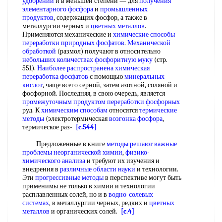
удобрений
и в меньшей степени — для
получения
элементарного фосфора
и
промышленных
продуктов
, содержащих фосфор, а также в
металлургии черных и
цветных металлов
.
Применяются механические и
химические способы
переработки природных фосфатов
.
Механической
обработкой
(размол) получают в относительно
небольших количествах
фосфоритную муку
(стр.
551).
Наиболее распространена
химическая
переработка фосфатов
с помощью
минеральных
кислот
, чаще всего серной, затем азотной, соляной и
фосфорной. Последняя, в свою очередь, является
промежуточным продуктом
переработки фосфорных
руд. К
химическим способам
относятся
термические
методы
(электротермическая
возгонка фосфора
,
термическое раз-
[c.544]
Предложенные в книге
методы решают
важные
проблемы
неорганической химии
,
физико-
химического анализа
и требуют их изучения и
внедрения в
различные области науки
и технологии.
Эти
прогрессивные методы
в перспективе могут быть
применимы не только в химии и технологии
расплавленных солей, но и в
водно-солевых
системах
, в металлургии черных, редких и
цветных
металлов
и органических солей.
[c.4]