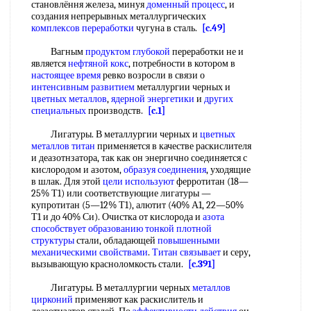
становлёння железа, минуя
доменный процесс
, и
создания непрерывных металлургических
комплексов переработки
чугуна в сталь.
[c.49]
Вагным
продуктом глубокой
переработки не и
является
нефтяной кокс
, потребности в котором в
настоящее время
ревко возросли в связи о
интенсивным развитием
металлургии черных и
цветных металлов
,
ядерной энергетики
и
других
специальных
производств.
[c.1]
Лигатуры. В металлургии черных и
цветных
металлов титан
применяется в качестве раскислителя
и деазотнзатора, так как он энергично соединяется с
кислородом и азотом,
образуя соединения
, уходящие
в шлак. Для этой
цели используют
ферротитан (18—
25% Т1) или соответствующие лигатуры —
купротитан (5—12% Т1), алютит (40% А1, 22—50%
Т1 и до 40% Си). Очистка от кислорода и
азота
способствует
образованию тонкой
плотной
структуры
стали, обладающей
повышенными
механическими свойствами
.
Титан связывает
и серу,
вызывающую красноломкость стали.
[c.391]
Лигатуры. В металлургии черных
металлов
цирконий
применяют как раскислитель и