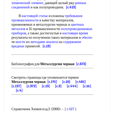
химический элемент
, дающий целый ряд
ценных
соединений
и как полупроводник.
[c.413]
В
настоящей статье
изложены
требования
промышленности
к качеству материалов,
применяемых в металлургии черных и
цветных
металлов
и 15 промышленности
полупроводниковых
приборов
, а также достигнутые в
настоящее время
результаты по получению таких материалов и
обеспе
-
че
шости
их
методами анализа
иа
содержание
вредных
примесей.
[c.13]
Библиография для
Металлургия черная
:
[c.373]
Смотреть страницы где упоминается термин
Металлургия черная
:
[c.191]
[c.10]
[c.481]
[c.127]
[c.372]
[c.13]
[c.3]
[c.444]
[c.16]
[c.4]
Справочник Химия изд.2 (2000) -- [
c.427
]