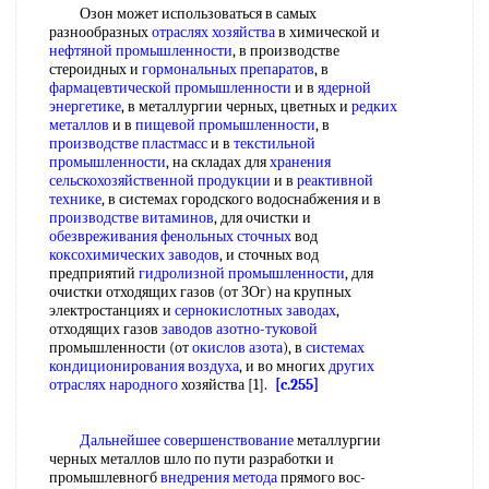
Озон может использоваться в самых
разнообразных
отраслях хозяйства
в химической и
нефтяной промышленности
, в производстве
стероидных и
гормональных препаратов
, в
фармацевтической промышленности
и в
ядерной
энергетике
, в металлургии черных, цветных и
редких
металлов
и в
пищевой промышленности
, в
производстве пластмасс
и в
текстильной
промышленности
, на складах для
хранения
сельскохозяйственной продукции
и в
реактивной
технике
, в системах городского водоснабжения и в
производстве витаминов
, для очистки и
обезвреживания фенольных сточных
вод
коксохимических заводов
, и сточных вод
предприятий
гидролизной промышленности
, для
очистки отходящих газов (от ЗОг) на крупных
электростанциях и
сернокислотных заводах
,
отходящих газов
заводов азотно-туковой
промышленности (от
окислов азота
), в
системах
кондиционирования воздуха
, и во многих
других
отраслях народного
хозяйства [1].
[c.255]
Дальнейшее совершенствование
металлургии
черных металлов шло по пути разработки и
промышлевногб
внедрения метода
прямого вос-