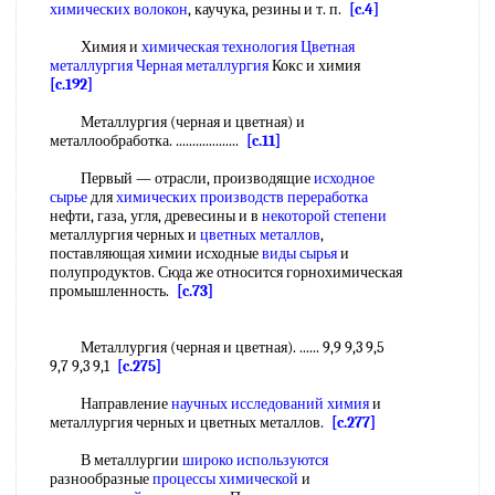
химических волокон
, каучука, резины и т. п.
[c.4]
Химия и
химическая технология
Цветная
металлургия Черная металлургия
Кокс и химия
[c.192]
Металлургия (черная и цветная) и
металлообработка. ...................
[c.11]
Первый — отрасли, производящие
исходное
сырье
для
химических производств переработка
нефти, газа, угля, древесины и в
некоторой степени
металлургия черных и
цветных металлов
,
поставляющая химии исходные
виды сырья
и
полупродуктов. Сюда же относится горнохимическая
промышленность.
[c.73]
Металлургия (черная и цветная). ...... 9,9 9,3 9,5
9,7 9,3 9,1
[c.275]
Направление
научных исследований химия
и
металлургия черных и цветных металлов.
[c.277]
В металлургии
широко используются
разнообразные
процессы химической
и