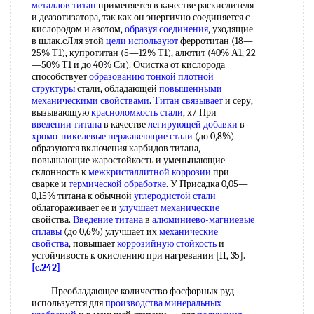
металлов титан
применяется в качестве раскислителя
и деазотизатора, так как он энергично соединяется с
кислородом и азотом,
образуя соединения
, уходящие
в шлак.сЛля этой
цели используют
ферротитан (18—
25% Т1), купротитан (5—12% Т1), алютит (40% А1, 22
—50% Т1 и до 40% Си). Очистка от кислорода
способствует
образованию тонкой
плотной
структуры
стали, обладающей
повышенными
механическими свойствами
.
Титан связывает
и серу,
вызывающую
красноломкость стали
, х/ При
введении титана
в качестве
легирующей добавки
в
хромо-никелевые
нержавеющие стали
(до 0,8%)
образуются включения карбидов титана,
повышающие жаростойкость и уменьшающие
склонность к
межкристаллитной коррозии
при
сварке и
термической обработке
. У Присадка 0,05—
0,15% титана к обычной
углеродистой стали
облагораживает ее и
улучшает механические
свойства.
Введение титана
в
алюминиево-магниевые
сплавы
(до 0,6%) улучшает их
механические
свойства
, повышает
коррозийную стойкость
и
устойчивость к окислению при нагревании [II, 35].
[c.242]
Преобладающее количество фосфорных руд
используется для
производства минеральных