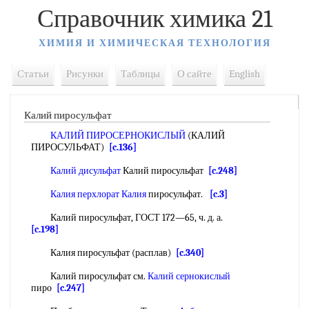
Справочник химика 21
ХИМИЯ И ХИМИЧЕСКАЯ ТЕХНОЛОГИЯ
Статьи
Рисунки
Таблицы
О сайте
English
Калий пиросульфат
КАЛИЙ ПИРОСЕРНОКИСЛЫЙ
(КАЛИЙ
ПИРОСУЛЬФАТ)
[c.136]
Калий дисульфат
Калий пиросульфат
[c.248]
Калия перхлорат Калия
пиросульфат.
[c.3]
Калий пиросульфат, ГОСТ 172—65, ч. д. а.
[c.198]
Калия пиросульфат (расплав)
[c.340]
Калий пиросульфат см.
Калий сернокислый
пиро
[c.247]