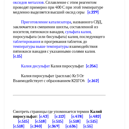
оксидов металлов
. Сплавление с этим реагентом
проводят примерно при 400 С при этой температуре
медленно выделяется высший оксид серы
[c.229]
Приготовление катализатора
, названного СВД,
заключается в смешении шихты, составленной из
носителя, пятиокиси ванадия,
сульфата калия
,
пиросульфата (или бисульфата) калия, последующего
таблетирования
и прогревания таблеток до
температуры выше температуры
взаимодействия
пятиокиси ванадия с указанными солями калия.
[c.15]
Калия дисульфат
Калия пиросульфат
[c.256]
Калия пиросульфат (расплав) КгЗ Ог
Взаимодействует с образованием К21ГО4
[c.162]
Смотреть страницы где упоминается термин
Калий
пиросульфат
:
[c.42]
[c.112]
[c.478]
[c.482]
[c.515]
[c.518]
[c.515]
[c.518]
[c.515]
[c.518]
[c.340]
[c.369]
[c.636]
[c.55]