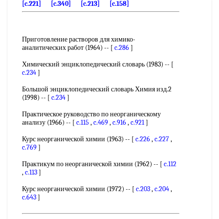
[c.221]
[c.340]
[c.213]
[c.158]
Приготовление растворов для химико-
аналитических работ (1964) -- [
c.286
]
Химический энциклопедический словарь (1983) -- [
c.234
]
Большой энциклопедический словарь Химия изд.2
(1998) -- [
c.234
]
Практическое руководство по неорганическому
анализу (1966) -- [
c.115
,
c.469
,
c.916
,
c.921
]
Курс неорганической химии (1963) -- [
c.226
,
c.227
,
c.769
]
Практикум по неорганической химии (1962) -- [
c.112
,
c.113
]
Курс неорганической химии (1972) -- [
c.203
,
c.204
,
c.643
]