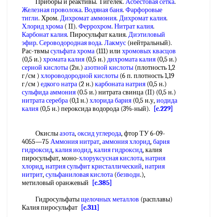
Приборы и реактивы. Тигелек.
Асбестовая сетка
.
Железная проволока
.
Водяная баня
.
Фарфоровые
тигли
. Хром.
Дихромат аммония
.
Дихромат калия
.
Хлорид хрома
( II).
Феррохром
.
Нитрат калия
.
Карбонат калия
. Пиросульфат калия.
Диэтиловый
эфир
.
Сероводородная вода
.
Лакмус
(нейтральный).
Рас-твмы
сульфата хрома
(111) или
хромовых квасцов
(0,5 и.)
хромата калия
(0,5 н.)
дихромата калия
(0,5 и.)
серной кислоты
(2н.)
азотной кислоты
(плотность 1,2
г/см )
хлороводородной кислоты
(6 п. плотность 1,19
г/см )
едкого натра
(2 н.)
карбоната натрия
(0,5 н.)
сульфида аммония
(0.5 и.) нитрата свинца (II) (0,5 н.)
нитрата серебра
(0,1 н.)
хлорида бария
(0,5 н.у,
иодида
калия
(0,5 н.) пероксида водорода (3%-ный).
[c.229]
Окислы
азота
,
оксид углерода
, фтор ТУ 6-09-
4055—75
Аммония нитрат
,
аммония хлорид
,
бария
гидроксид
,
калия иодид
,
калия гидроксид
, калия
пиросульфат, моно-
хлоруксусная кислота
,
натрия
хлорид
,
натрия сульфит кристаллический
,
натрия
нитрит
,
сульфаниловая кислота
(
безводн
.),
метиловый оранжевый
[c.385]
Гидросульфаты
щелочных металлов
(расплавы)
Калия пиросульфат
[c.311]