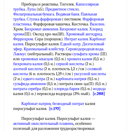
Приборы и реактивы. Тигелек.
Капиллярная
трубка
.
Лупа
(х5).
Предметное стекло
.
Фильтровальная бумага
.
Водяная баня
.
Паяльная
трубка
.
Ступка фарфоровая
с пестиком.
Фарфоровая
пластинка
. Фарфоровая чашечка. Кисточка.
Вазелин
.
Хром.
Бихромат аммония
.
Бихромат калия
.
Хлорид
хрома
(III). Оксид хро-ма(1И).
Хромовый ангидрид
.
Феррохром
. Сера (порошок).
Нитрат калия
.
Карбонат
калия
. Пиросульфат калия.
Едкий натр
.
Диэтиловый
эфир
.
Крахмальный клейстер
.
Сероводородная вода
.
Лакмус
(нейтральный). Растворы
сульфата хрома
(III)
или
хромовых квасцов
(0,5 н.)
хромата калия
(0,5 и.)
бихромата калия
(0,5 н.)
серной кислоты
(2 н.)
азотной кислоты
(2 н. плотность 1,2 г/см )
соляной
кислоты
(6 н. плотность 1,19 г/см )
уксусной кислоты
(2 н.)
едкого натра
(2 н.)
карбоната натрия
(0,5 н.)
сульфида аммония
(0,5 и.) нитрата свин-ца(П) (0,5 н.)
нитрата серебра
(0,1 н.)
хлорида бария
(0,5 н.)
нодида
калия (0,5 н.) пероксида водорода (3%-ный).
[c.288]
Карбонат натрия
,
безводный нитрат
калия
пиросульфат калия.
[c.192]
Пиросульфат калия. Пиросульфат калия —
активный окислительный
плавень
, особенно
полезный для разложения труднорастворимых