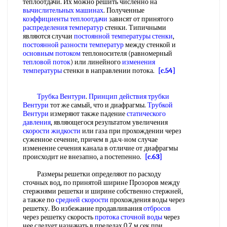
теплоотдачи. Их можно решить численно на
вычислительных машинах
. Полученные
коэффициенты теплоотдачи
зависят от принятого
распределения температур
стенки. Типичными
являются случаи
постоянной температуры стенки
,
постоянной
разности температур
между стенкой и
основным потоком
теплоносителя (равномерный
тепловой поток
) или линейного
изменения
температуры
стенки в направлении потока.
[c.54]
Трубка Вентури
.
Принцип действия
трубки
Вентури
тот же самый, что и диафрагмы.
Трубкой
Вентури
измеряют также падение
статического
давления
, являющегося результатом увеличения
скорости жидкости
или газа при прохождении через
суженное сечение, причем в да.ч-ном случае
изменение сечения канала в отличие от диафрагмы
происходит не внезапно, а постепенно.
[c.63]
Размеры решетки определяют по расходу
сточных вод, по принятой ширине Прозоров между
стержнями решетки и ширине собственно стержней,
а также по
средней скорости
прохождения воды через
решетку. Во избежание продавливания
отбросов
через решетку скорость
протока
сточной воды
через
нее следует назначать в пределах 0,7 м сек при