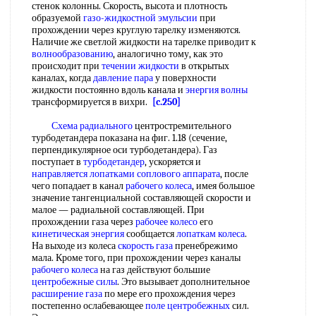
стенок колонны. Скорость, высота и плотность
образуемой
газо-жидкостной эмульсии
при
прохождении через круглую тарелку изменяются.
Наличие же светлой жидкости на тарелке приводит к
волнообразованию
, аналогично тому, как это
происходит при
течении жидкости
в открытых
каналах, когда
давление пара
у поверхности
жидкости постоянно вдоль канала и
энергия волны
трансформируется в вихри.
[c.250]
Схема радиального
центростремительного
турбодетандера показана на фиг. 1.18 (сечение,
перпендикулярное оси турбодетандера). Газ
поступает в
турбодетандер
, ускоряется и
направляется лопатками
соплового аппарата
, после
чего попадает в канал
рабочего колеса
, имея большое
значение тангенциальной составляющей скорости и
малое — радиальной составляющей. При
прохождении газа через
рабочее колесо
его
кинетическая энергия
сообщается
лопаткам колеса
.
На выходе из колеса
скорость газа
пренебрежимо
мала. Кроме того, при прохождении через каналы
рабочего колеса
на газ действуют большие
центробежные силы
. Это вызывает дополнительное
расширение газа
по мере его прохождения через
постепенно ослабевающее
поле центробежных
сил.