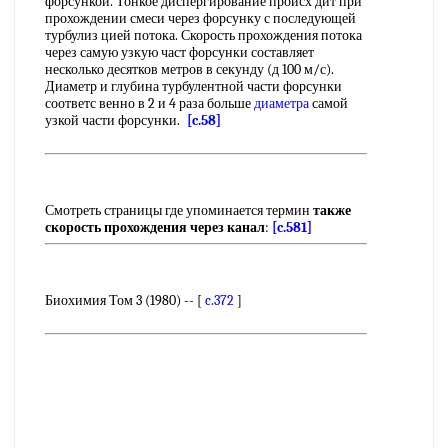
форсункой. Тонкое диспергирование происх дит при
прохождении смеси через форсунку с последующей
турбулиз цией потока. Скорость прохождения потока
через самую узкую част форсунки составляет
несколько десятков метров в секунду (д 100 м/с).
Диаметр и глубина турбулентной части форсунки
соответс венно в 2 и 4 раза больше
диаметра
самой
узкой части форсунки.
[c.58]
Смотреть страницы где упоминается термин
также
скорость прохождения через канал
:
[c.581]
Биохимия Том 3 (1980) -- [
c.372
]