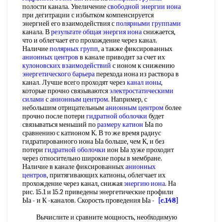
полости канала. Увеличение
свободной энергии иона
при дегитрации с избытком компенсируется
энергией его взаимодействия с
полярными группами
канала. В
результате общая
энергия иона
снижается,
что и облегчает его прохождение через канал.
Наличие
полярных групп
, а также фиксированных
анионных центров
в канале приводит за счет их
кулоновских взаимодействий
с ионом к снижению
энергетического барьера
перехода иона из раствора в
канал. Лучше всего проходят через
канал ионы
,
которые прочно связываются
электростатическими
силами
с
анионным центром
. Например, с
небольшим отрицательным
анионным центром
более
прочно после потери
гидратной оболочки
будет
связываться меньший по
размеру катион
Ыа по
сравнению с катионом К. В то же время радиус
гидратированного иона Ыа больше, чем К, и без
потери
гидратной оболочки
ион Ыа хуже проходит
через относительно широкие поры в мембране.
Наличие в канале фиксированных
анионных
центров
, притягивающих катионы, облегчает их
прохождение через канал, снижая
энергию иона
. На
рис. 15.1 и 15.2 приведены энергетические профили
Ыа - и К -каналов. Скорость проведения Ыа -
[c.148]
Вычислите и сравните мощность, необходимую