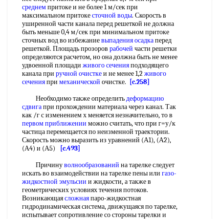
среднем
притоке и не более 1 м/сек при
максимальном притоке
сточной воды
. Скорость в
уширенной части канала перед решеткой не должна
быть меньше 0,4 м/сек при минимальном притоке
сточных вод во избежание
выпадения осадка
перед
решеткой. Площадь прозоров
рабочей
части решетки
определяются расчетом, но она должна быть не менее
удвоенной площади
живого сечения
подходящего
канала при
ручной очистке
и не менее 1,2
живого
сечения
при
механической
очистке.
[c.258]
Необходимо также определить
деформацию
сдвига
при прохождении материала через канал. Так
как /г с изменением х меняется незначительно, то в
первом приближении
можно считать, что при г=у/к
частица перемещается по неизменной траектории.
Скорость можно выразить из уравнений (А1), (А2),
(А4) и (А5)
[c.493]
Причину
волнообразований
на тарелке следует
искать во взаимодействии на тарелке пены или
газо-
жидкостной эмульсии
и жидкости, а также в
геометрических условиях течения потоков.
Возникающая
сложная
паро-жидкостная
гидродинамическая система, движущаяся по тарелке,
испытывает сопротивление со стороны тарелки и