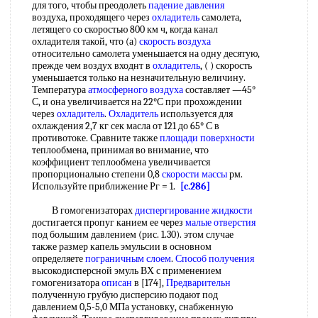
для того, чтобы преодолеть
падение давления
воздуха, проходящего через
охладитель
самолета,
летящего со скоростью 800 км ч, когда канал
охладителя такой, что (а)
скорость воздуха
относительно самолета уменьшается на одну десятую,
прежде чем воздух входнт в
охладитель
, ( ) скорость
уменьшается только на незначительную величину.
Температура
атмосферного воздуха
составляет —45°
С, и она увеличивается на 22°С при прохождении
через
охладитель
.
Охладитель
используется для
охлаждения 2,7 кг сек масла от 121 до 65° С в
противотоке. Сравните также
площади поверхности
теплообмена, принимая во внимание, что
коэффициент теплообмена увеличивается
пропорционально степени 0,8
скорости массы
рм.
Используйте приближение Рг = 1.
[c.286]
В гомогенизаторах
диспергирование жидкости
достигается пропуг канием ее через
малые отверстия
под большим давлением (рис. 1.30). этом случае
также размер капель эмульсии в основном
определяете
пограничным слоем
.
Способ получения
высокодисперсной эмуль ВХ с применением
гомогенизатора
описан
в [174],
Предварительн
полученную грубую дисперсию подают под
давлением 0,5-5,0 МПа установку, снабженную