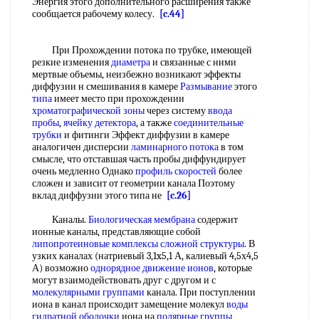
Энергия этого дополнительного расширения также
сообщается рабочему колесу.
[c.44]
При Прохождении потока по трубке, имеющей
резкие изменения
диаметра
и связанные с ними
мертвые объемы, неизбежно возникают эффекты
диффузии н смешивания в камере
Размывание
этого
типа
имеет место при прохождении
хроматографической зоны
через систему
ввода
пробы
,
ячейку детектора
, а также
соединительные
трубки
и фитинги Эффект диффузии в камере
аналогичен дисперсии
ламинарного потока
в том
смысле, что отставшая часть пробы диффундирует
очень медленно Однако
профиль скоростей
более
сложен и зависит от геометрии канала Поэтому
вклад диффузии этого типа не
[c.26]
Каналы.
Биологическая мембрана
содержит
ионные каналы, представляющие собой
липопротеиновые комплексы
сложной структуры
. В
узких каналах (натриевый 3,1x5,1 А, калиевый 4,5х4,5
А) возможно
однорядное
движение ионов
, которые
могут взаимодействовать друг с другом и с
молекулярными группами
канала. При поступлении
иона в канал происходит замещение молекул
воды
гидратной оболочки
иона на
полярные группы