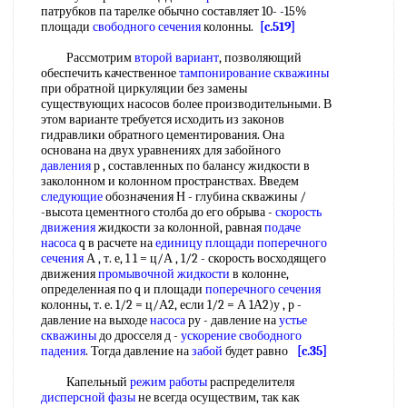
патрубков па тарелке обычно составляет 10- -15%
площади
свободного сечения
колонны.
[c.519]
Рассмотрим
второй вариант
, позволяющий
обеспечить качественное
тампонирование скважины
при обратной циркуляции без замены
существующих насосов более производительными. В
этом варианте требуется исходить из законов
гидравлики обратного цементирования. Она
основана на двух уравнениях для забойного
давления
р , составленных по балансу жидкости в
заколонном и колонном пространствах. Введем
следующие
обозначения Н - глубина скважины /
-высота цементного столба до его обрыва -
скорость
движения
жидкости за колонной, равная
подаче
насоса
q в расчете на
единицу площади
поперечного
сечения
А , т. е, 1 1 = ц/А , 1/2 - скорость восходящего
движения
промывочной жидкости
в колонне,
определенная по q и площади
поперечного сечения
колонны, т. е. 1/2 = ц/А2, если 1/2 = А 1А2)у , р -
давление на выходе
насоса
ру - давление на
устье
скважины
до дросселя д -
ускорение свободного
падения
. Тогда давление на
забой
будет равно
[c.35]
Капельный
режим работы
распределителя
дисперсной фазы
не всегда осуществим, так как