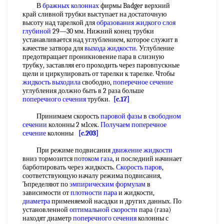
В
бражных колоннах
фирмы Badger верхний
край сливной трубки выступает на достаточную
высоту над тарелкой для
образования жидкого
слоя
глубиной
29—30 мм. Нижний конец трубки
устанавливается над углублением, которое служит в
качестве затвора для
выхода жидкости
. Углубление
предотвращает проникновение пара в слизную
трубку, заставляя его проходить через паровпускные
щели и циркулировать от тарелки к тарелке. Чтобы
жидкость выходила
свободно,
поперечное сечение
углубления должно быть в 2 раза больше
поперечного сечения
трубки.
[c.17]
Принимаем скорость
паровой фазы
в
свободном
сечении
колонны 2 м1сек.
Получаем
поперечное
сечение
колонны
[c.203]
При режиме подвисания
движение жидкости
вниз тормозится
потоком газа
, и последний начинает
барботировать через жидкость.
Скорость паров
,
соответствующую началу режима подвисания,
Ъпределяют по
эмпирическим формулам
в
зависимости от
плотности пара
и жидкости,
диаметра
применяемой насадки и других данных. По
установленной
оптимальной скорости
пара (газа)
находят диаметр
поперечного сечения
колонны с