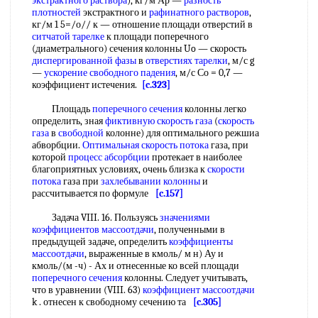
экстрактного раствора
), кг/м Ар —
разность
плотностей
экстрактного и
рафинатного растворов
,
кг/м 1 5=/о// к — отношение площади отверстий в
ситчатой тарелке
к площади поперечного
(диаметрального) сечения колонны Uo — скорость
диспергированной фазы
в
отверстиях тарелки
, м/с g
—
ускорение свободного падения
, м/с Со = 0,7 —
коэффициент истечения.
[c.323]
Площадь
поперечного сечения
колонны легко
определить, зная
фиктивную скорость газа
(
скорость
газа
в
свободной
колонне) для оптимального режшиа
абворбции.
Оптимальная скорость потока
газа, при
которой
процесс абсорбции
протекает в наиболее
благоприятных условиях, очень близка к
скорости
потока
газа при
захлебывании колонны
и
рассчитывается по формуле
[c.157]
Задача VIII. 16. Пользуясь
значениями
коэффициентов
массоотдачи
, полученными в
предыдущей задаче, определить
коэффициенты
массоотдачи
, выраженные в кмоль/ м н) Ау и
кмоль/(м -ч) - Ах и отнесенные ко всей площади
поперечного сечения
колонны. Следует учитывать,
что в уравнении (VIII. 63)
коэффициент массоотдачи
k . отнесен к свободному сечению та
[c.305]