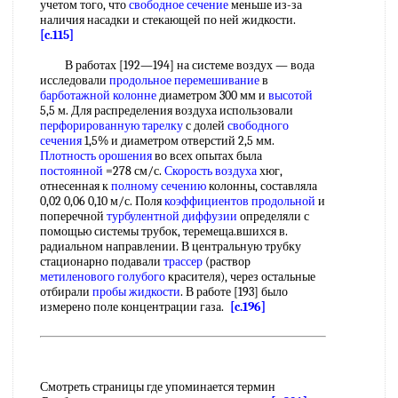
учетом того, что
свободное сечение
меньше из-за
наличия насадки и стекающей по ней жидкости.
[c.115]
В работах [192—194] на системе воздух — вода
исследовали
продольное перемешивание
в
барботажной колонне
диаметром 300 мм и
высотой
5,5 м. Для распределения воздуха использовали
перфорированную тарелку
с долей
свободного
сечения
1,5% и диаметром отверстий 2,5 мм.
Плотность орошения
во всех опытах была
постоянной
=278 см/с.
Скорость воздуха
хюг,
отнесенная к
полному сечению
колонны, составляла
0,02 0,06 0,10 м/с. Поля
коэффициентов продольной
и
поперечной
турбулентной диффузии
определяли с
помощью системы трубок, теремеща.вшихся в.
радиальном направлении. В центральную трубку
стационарно подавали
трассер
(раствор
метиленового голубого
красителя), через остальные
отбирали
пробы жидкости
. В работе [193] было
измерено поле концентрации газа.
[c.196]
Смотреть страницы где упоминается термин