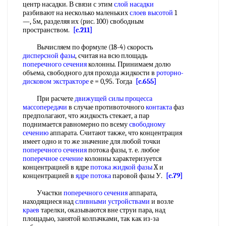
центр насадки. В связи с этим
слой насадки
разбивают на несколько маленьких
слоев высотой
1
—, 5м, разделяя их (рис. 100) свободным
пространством.
[c.211]
Вычисляем по формуле (18-4) скорость
дисперсной фазы
, считая на всю площадь
поперечного сечения
колонны. Принимаем долю
объема, свободного для прохода жидкости в
роторно-
дисковом экстракторе
е = 0,95. Тогда
[c.655]
При расчете
движущей силы процесса
массопередачи
в случае противоточного
контакта
фаз
предполагают, что жидкость стекает, а пар
поднимается равномерно по всему
свободному
сечению
аппарата. Считают также, что концентрация
имеет одно и то же значение для любой точки
поперечного сечения
потока фазы, т. е. любое
поперечное сечение
колонны характеризуется
концентрацией в ядре
потока жидкой фазы
X и
концентрацией в
ядре потока
паровой фазы У.
[c.79]
Участки
поперечного сечения
аппарата,
находящиеся над
сливными устройствами
и возле
краев
тарелки, оказываются вне струи пара, над
площадью, занятой колпачками, так как из-за