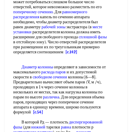
может потребоваться слишком большое число
отверстий, которое невозможно разместить по его
поперечному сечению
. Для
равномерного
распределения
капель по сечению аппарата
необходимо, чтобы диаметр распределителя был
равен диаметру
рабочей зоны
экстрактора (в
месте
установки
распределителя колонна должна иметь
расширение для свободного прохода
сплошной фазы
в отстойную зону). Число отверстий распределителя
при размещении их по треугольникам примерно
определяется соотношением
[c.142]
Диаметр колонны
определяют в зависимости от
максимального
расхода паров
и их допустимой
скорости в
свободном сечении
колонны [6—8].
Предварительно вычисляют объем паров (V, м /ч),
проходящих в 1 ч через сечение колонны в
нескольких ее местах, так как нагрузка колонны по
парам по высоте
различна
. Для определения объема
паров, проходящих через поперечное сечеиие
аппарата в единицу времени, широко пользуются
формулой
[c.54]
В которой Рд — плотность
диспергированной
фазы
(для
нижней
тарелки
равна
плотности р