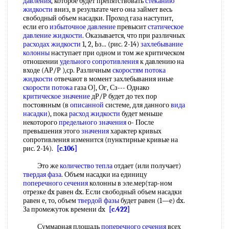
давления
, которое будет препятствовать
стеканию
жидкости
вниз, в результате чего она займет весь
свободный объем насадки. Проход газа наступит,
если его
избыточное давление
превысит
статическое
давление жидкости
. Оказывается, что при различных
расходах жидкости
1, 2, Ьз... (рис. 2-14)
захлебывание
колонны
наступает при одном и том же критическом
отношении
удельного сопротивления
к давлению на
входе (АР/Р ),ср. Различным
скоростям потока
жидкости
отвечают в момент захлебывания иные
скорости потока
газа О], Ог, Сз--- Однако
критическое значение
дР/Р будет до тех пор
постоянным (в
описанной
системе, для данного
вида
насадки
), пока
расход жидкости
будет меньше
некоторого
предельного значения
о- После
превышения этого
значения
характер кривых
сопротивления изменится (пунктирные кривые на
рис. 2-14).
[c.106]
Это же
количество тепла
отдает (или получает)
твердая фаза
. Объем насадки иа единицу
поперечного сечения
колонны в эле.мер(тар-ном
отрезке dx равен dx. Если свободный объем насадки
равен е, то, объем
твердой фазы
будет равен (1—е) dx.
За промежуток времени dx
[c.422]
Суммарная площадь
поперечного сечения
всех