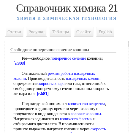
Справочник химика 21
ХИМИЯ И ХИМИЧЕСКАЯ ТЕХНОЛОГИЯ
Статьи
Рисунки
Таблицы
О сайте
English
Свободное поперечное сечение колонны
Fee—свободное
поперечное сечение
колонны,
[c.303]
Оптимальный
режим работы насадочных
колонн
. Производительность
насадочных колонн
определяется
скоростью пара
или газа, отнесенной к
свободному поперечному сечению колонны, скорость
же пара или
[c.581]
Под нагрузкой понимают
количество вещества
,
прошедшее в единицу времени через колонну и
получаемое в виде конденсата в
головке колонны
.
Нагрузка складывается из
количеств флегмы
и
отбираемого дистиллята. В промышленности
принято выражать нагрузку колонны через
скорость