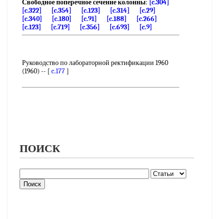
Свободное поперечное сечение колонны
:
[c.304]
[c.322]
[c.354]
[c.123]
[c.314]
[c.29]
[c.340]
[c.180]
[c.91]
[c.188]
[c.266]
[c.123]
[c.719]
[c.356]
[c.693]
[c.9]
Руководство по лабораторной ректификации 1960
(1960) -- [
c.177
]
ПОИСК