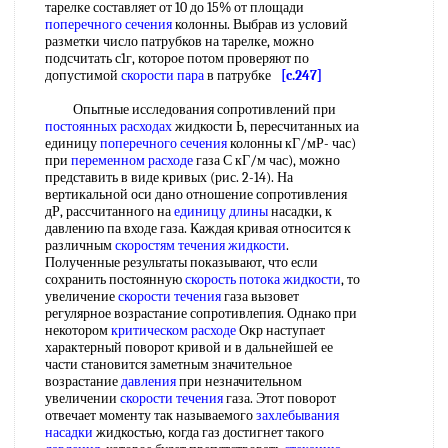
тарелке составляет от 10 до 15% от площади
поперечного сечения
колонны. Выбрав из условий
разметки число патрубков на тарелке, можно
подсчитать с1г, которое потом проверяют по
допустимой
скорости пара
в патрубке
[c.247]
Опытные исследования сопротивлений при
постоянных расходах
жидкости Ь, пересчитанных иа
единицу
поперечного сечения
колонны кГ/мР- час)
при
переменном расходе
газа С кГ/м час), можно
представить в виде кривых (рис. 2-14). На
вертикальной оси дано отношение сопротивления
дР, рассчитанного на
единицу длины
насадки, к
давлению па входе газа. Каждая кривая относится к
различным
скоростям течения жидкости
.
Полученные результаты показывают, что если
сохранить постоянную
скорость потока жидкости
, то
увеличение
скорости течения
газа вызовет
регулярное возрастание сопротивлепия. Однако при
некотором
критическом расходе
Окр наступает
характерный поворот кривой и в дальнейшей ее
части становится заметным значительное
возрастание
давления
при незначительном
увеличении
скорости течения
газа. Этот поворот
отвечает моменту так называемого
захлебывания
насадки
жидкостью, когда газ достигнет такого