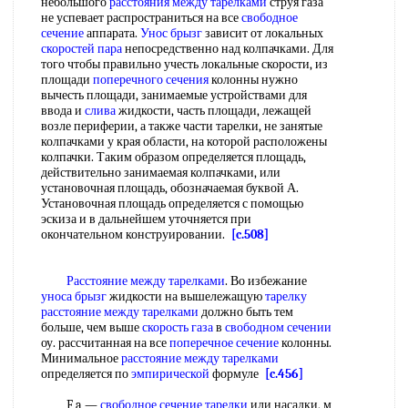
небольшого
расстояния между тарелками
струя газа
не успевает распространиться на все
свободное
сечение
аппарата.
Унос брызг
зависит от локальных
скоростей пара
непосредственно над колпачками. Для
того чтобы правильно учесть локальные скорости, из
площади
поперечного сечения
колонны нужно
вычесть площади, занимаемые устройствами для
ввода и
слива
жидкости, часть площади, лежащей
возле периферии, а также части тарелки, не занятые
колпачками у края области, на которой расположены
колпачки. Таким образом определяется площадь,
действительно занимаемая колпачками, или
установочная площадь, обозначаемая буквой А.
Установочная площадь определяется с помощью
эскиза и в дальнейшем уточняется при
окончательном конструировании.
[c.508]
Расстояние между тарелками
. Во избежание
уноса брызг
жидкости на вышележащую
тарелку
расстояние между тарелками
должно быть тем
больше, чем выше
скорость газа
в
свободном сечении
оу. рассчитанная на все
поперечное сечение
колонны.
Минимальное
расстояние между тарелками
определяется по
эмпирической
формуле
[c.456]
F a —
свободное сечение тарелки
или насадки, м