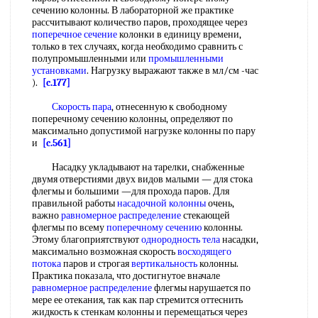
сечению колонны. В лабораторной же практике
рассчитывают количество паров, проходящее через
поперечное сечение
колонки в единицу времени,
только в тех случаях, когда необходимо сравнить с
полупромышленными или
промышленными
установками
. Нагрузку выражают также в мл/см -час
).
[c.177]
Скорость пара
, отнесенную к свободному
поперечному сечению колонны, определяют по
максимально допустимой нагрузке колонны по пару
и
[c.561]
Насадку укладывают на тарелки, снабженные
двумя отверстиями двух видов малыми — для стока
флегмы и большими —для прохода паров. Для
правильной работы
насадочной колонны
очень,
важно
равномерное распределение
стекающей
флегмы по всему
поперечному сечению
колонны.
Этому благоприятствуют
однородность тела
насадки,
максимально возможная скорость
восходящего
потока
паров и строгая
вертикальность
колонны.
Практика показала, что достигнутое вначале
равномерное распределение
флегмы нарушается по
мере ее отекания, так как пар стремится оттеснить
жидкость к стенкам колонны и перемещаться через