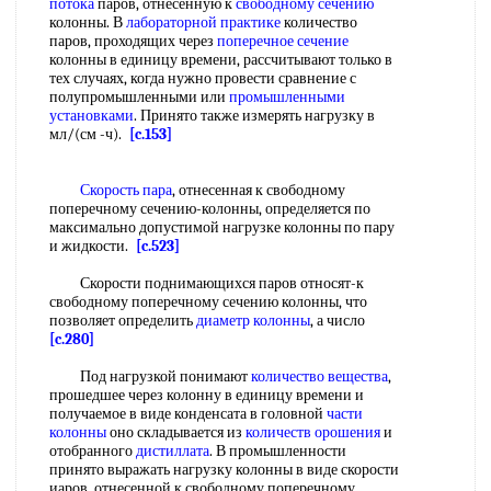
потока
паров, отнесенную к
свободному сечению
колонны. В
лабораторной практике
количество
паров, проходящих через
поперечное сечение
колонны в единицу времени, рассчитывают только в
тех случаях, когда нужно провести сравнение с
полупромышленными или
промышленными
установками
. Принято также измерять нагрузку в
мл/(см -ч).
[c.153]
Скорость пара
, отнесенная к свободному
поперечному сечению-колонны, определяется по
максимально допустимой нагрузке колонны по пару
и жидкости.
[c.523]
Скорости поднимающихся паров относят-к
свободному поперечному сечению колонны, что
позволяет определить
диаметр колонны
, а число
[c.280]
Под нагрузкой понимают
количество вещества
,
прошедшее через колонну в единицу времени и
получаемое в виде конденсата в головной
части
колонны
оно складывается из
количеств орошения
и
отобранного
дистиллата
. В промышленности
принято выражать нагрузку колонны в виде скорости
иаров, отнесенной к свободному поперечному