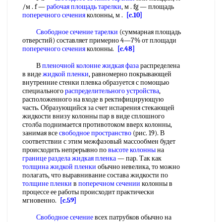
/м . f —
рабочая площадь тарелки
, м . fg — площадь
поперечного сечения
колонны, м .
[c.10]
Свободное сечение тарелки
(суммарная площадь
отверстий) составляет примерно 4—7% от площади
поперечного сечения
колонны.
[c.48]
В
пленочной колонне
жидкая фаза
распределена
в виде
жидкой пленки
, равномерно покрывающей
внутренние стенки плевка образуется с помощью
специального
распределительного устройства
,
расположенного на входе в ректифицирующую
часть. Образующийся за счет испарения стекающей
жидкости внизу колонны пар в виде сплошного
столба поднимается противотоком вверх колонны,
занимая все
свободное пространство
(рис. 19). В
соответствии с этим межфазовый массообмен будет
происходить непрерывно по
высоте колонны
на
границе раздела
жидкая пленка
— пар. Так как
толщина жидкой пленки
обычно невелика, то можно
полагать, что выравнивание состава жидкости по
толщине пленки
в
поперечном сечении
колонны в
процессе ее работы происходит практически
мгновенно.
[c.59]
Свободное сечение
всех патрубков обычно на