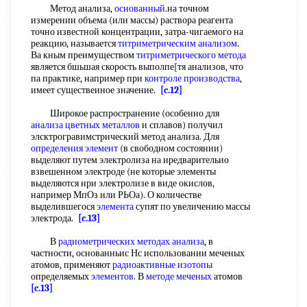
Метод анализа,
основанный
.на точном
измерении объема (или массы) раствора реагента
точно известной концентрации, затра-чигаемого на
реакцию, называется
титриметрическим анализом
.
Ва кным преимуществом
титриметрического метода
является бшьшая скорость выполпе[тя анализов, что
па практике, например при
контроле производства
,
имеет существеиное значение.
[c.12]
Широкое распространение (особенно для
анализа цветных металлов
и сплавов) получил
элсктрогравимстрический метод анализа. Для
определения элемент
(в свободном состоянии)
выделяют путем электролиза на иредварительио
взвешенном электроде (не которые элементы
выделяются нри электролизе в виде окислов,
например МпОз или РЬОа). О количестве
выделившегося
элемента
супят по увеличению массы
электрода.
[c.13]
В
радиометрических методах анализа
, в
частности, основанньис Нс использовании меченых
атомов, применяют
радиоактивные изотопы
определяемых
элементов
. В
методе меченых
атомов
[c.13]