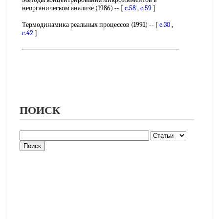
неорганическом анализе (1986) -- [
c.58
,
c.59
]
Термодинамика реальных процессов (1991) -- [
c.30
,
c.42
]
ПОИСК