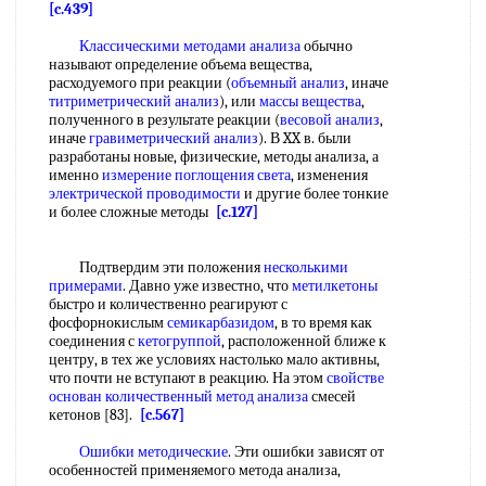
[c.439]
Классическими методами анализа
обычно
называют определение объема вещества,
расходуемого при реакции (
объемный анализ
, иначе
титриметрический анализ
), или
массы вещества
,
полученного в результате реакции (
весовой анализ
,
иначе
гравиметрический анализ
). В XX в. были
разработаны новые, физические, методы анализа, а
именно
измерение поглощения света
, изменения
электрической проводимости
и другие более тонкие
и более сложные методы
[c.127]
Подтвердим эти положения
несколькими
примерами
. Давно уже известно, что
метилкетоны
быстро и количественно реагируют с
фосфорнокислым
семикарбазидом
, в то время как
соединения с
кетогруппой
, расположенной ближе к
центру, в тех же условиях настолько мало активны,
что почти не вступают в реакцию. На этом
свойстве
основан
количественный метод анализа
смесей
кетонов [83].
[c.567]
Ошибки методические
. Эти ошибки зависят от
особенностей применяемого метода анализа,