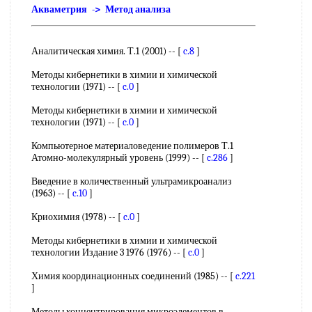
Акваметрия -> Метод анализа
Аналитическая химия. Т.1 (2001) -- [
c.8
]
Методы кибернетики в химии и химической
технологии (1971) -- [
c.0
]
Методы кибернетики в химии и химической
технологии (1971) -- [
c.0
]
Компьютерное материаловедение полимеров Т.1
Атомно-молекулярный уровень (1999) -- [
c.286
]
Введение в количественный ультрамикроанализ
(1963) -- [
c.10
]
Криохимия (1978) -- [
c.0
]
Методы кибернетики в химии и химической
технологии Издание 3 1976 (1976) -- [
c.0
]
Химия координационных соединений (1985) -- [
c.221
]
Методы концентрирования микроэлементов в