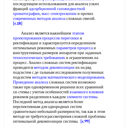
последующим использованием для анализа узких
фракций
адсорбционной
газожидкостной
хроматографии
,
масс-спектроскопии
и прочих
современных методов анализа
сложных смесей.
[c.18]
Анализ является важнейшим
этапом
проектирования
процессов перегонки
и
ректификации и характеризуется определением
оптимальных режимных
параметров процесса
и
конструктивных размеров аппаратов при заданных
технологических требованиях
и ограничениях на
процесс. Анализ сложных систем ректификации
проводится
методом декомпозиции
их на ряд
подсистем с де-тальным исследованием полученных
подсистем
методом математического моделирования
.
Проведение анализа
сложных систем возможно
также при одновременном решении всех уравнений
си-стемы с учетом особенностей
взаимного влияния
режимов разделения в каждом
элементе системы
.
Последний метод анализа является более
перспективным для однородных систем
сравнительно небольшой размерности, так как в этом
методе не требуется рассмотрения сложной проблемы
оптимальной декомпозиции системы.
[c.99]