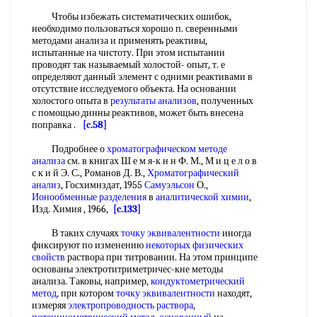
Чтобы избежать систематических ошибок,
необходимо пользоваться хорошо п. сверенными
методами анализа и применять реактивы,
испытанные на чистоту. При этом испытании
проводят так называемый холостой- опыт, т. е
определяют данный элемент с одними реактивами в
отсутствие исследуемого объекта. На основании
холостого опыта в
результаты анализов
, полученных
с помощью динны реактивов, может быть внесена
поправка .
[c.58]
Подробнее о
хроматографическом методе
анализа
см. в книгах Ш е м я-к н н Ф. М., М и ц е л о в
с к и й Э. С., Романов Д. В.,
Хроматографический
анализ
, Госхимнздат, 1955
Самуэльсон
О.,
Ионообменные разделения
в
аналитической химии
,
Изд. Химия , 1966,
[c.133]
В таких случаях
точку эквивалентности
иногда
фиксируют по изменению
некоторых физических
свойств
раствора при титровании. На этом принципе
основаны электротитриметричес-кне методы
анализа. Таковы, например,
кондуктометрический
метод
, при котором
точку эквивалентности
находят,
измеряя
электропроводность раствора
,