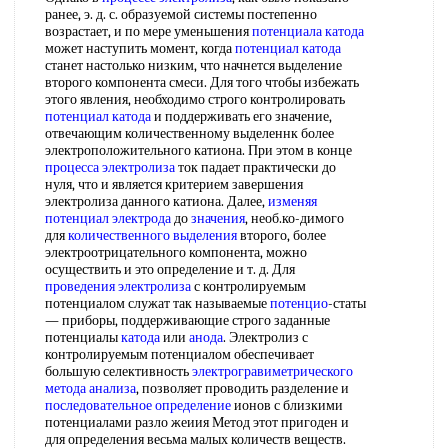
ранее, э. д. с. образуемой системы постепенно
возрастает, и по мере уменьшения
потенциала катода
может наступить момент, когда
потенциал катода
станет настолько низким, что начнется выделение
второго компонента смеси. Для того чтобы избежать
этого явления, необходимо строго контролировать
потенциал катода
и поддерживать его значение,
отвечающим количественному выделеннк более
электроположительного катиона. При этом в конце
процесса электролиза
ток падает практически до
нуля, что и является критерием завершения
электролиза данного катиона. Далее,
изменяя
потенциал
электрода
до
значения
, необ.ко-димого
для
количественного выделения
второго, более
электроотрицательного компонента, можно
осуществить и это определение и т. д. Для
проведения электролиза
с контролируемым
потенциалом служат так называемые
потенцио
-статы
— приборы, поддерживающие строго заданные
потенциалы
катода
или
анода
. Электролиз с
контролируемым потенциалом обеспечивает
большую селективность
электрогравиметрического
метода анализа
, позволяет проводить разделение и
последовательное определение
ионов с близкими
потенциалами разло жеиия Метод этот пригоден и
для определения весьма малых количеств веществ.