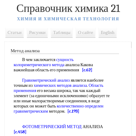
Справочник химика 21
ХИМИЯ И ХИМИЧЕСКАЯ ТЕХНОЛОГИЯ
Статьи
Рисунки
Таблицы
О сайте
English
Метод анализа
В чем заключается
сущность
колориметрического метода
анализа Какова
важнейшая область его применения
[c.62]
Гравиметрический анализ
является наиболее
точным из
химических методов анализа
.
Область
применения
его весьма широка, так чак каждый
элемент (за единичными исключениями) образует те
или иные малорастворимые соединения, в виде
которых он может быть
количественно определен
гравиметрическим
методом.
[c.193]
ФОТОМЕТРИЧЕСКИЙ МЕТОД
АНАЛИЗА
[c.458]