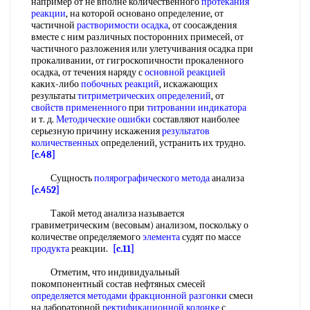
например от не вполне количественного
протекания
реакции
, на которой основано определение, от
частичной
растворимости осадка
, от соосаждения
вместе с ним различных посторонних примесей, от
частичного разложения или улетучивания осадка при
прокаливании, от гигроскопичности прокаленного
осадка, от течения наряду с
основной реакцией
каких-либо
побочных реакций
, искажающих
результаты
титриметрических определений
, от
свойств примененного
при
титровании индикатора
и т. д.
Методические ошибки
составляют наиболее
серьезную причину искажения
результатов
количественных
определений, устранить их трудно.
[c.48]
Сущность
полярографического метода
анализа
[c.452]
Такой метод анализа называется
гравиметрическим (весовым) анализом, поскольку о
количестве определяемого
элемента
судят по массе
продукта
реакции.
[c.11]
Отметим, что индивидуальный
покомпонентный состав нефтяных смесей
определяется методами
фракционной разгонки
смеси
на лабораторной
ректификационной колонке
с