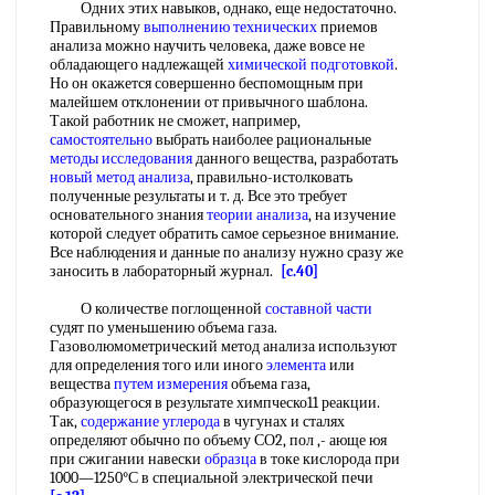
Одних этих навыков, однако, еще недостаточно.
Правильному
выполнению технических
приемов
анализа можно научить человека, даже вовсе не
обладающего надлежащей
химической подготовкой
.
Но он окажется совершенно беспомощным при
малейшем отклонении от привычного шаблона.
Такой работник не сможет, например,
самостоятельно
выбрать наиболее рациональные
методы исследования
данного вещества, разработать
новый метод анализа
, правильно-истолковать
полученные результаты и т. д. Все это требует
основательного знания
теории анализа
, на изучение
которой следует обратить самое серьезное внимание.
Все наблюдения и данные по анализу нужно сразу же
заносить в лабораторный журнал.
[c.40]
О количестве поглощенной
составной части
судят по уменьшению объема газа.
Газоволюмометрический метод анализа используют
для определения того или иного
элемента
или
вещества
путем измерения
объема газа,
образующегося в результате химпческо11 реакции.
Так,
содержание углерода
в чугунах и сталях
определяют обычно по объему СО2, пол ,- ающе юя
при сжигании навески
образца
в токе кислорода при
1000—1250°С в специальной электрической печи