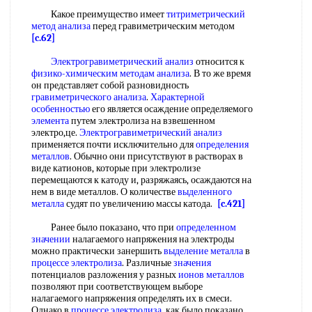
Какое преимущество имеет
титриметрический
метод анализа
перед гравиметрическим методом
[c.62]
Электрогравиметрический анализ
относится к
физико-химическим методам анализа
. В то же время
он представляет собой разновидность
гравиметрического анализа
.
Характерной
особенностью
его является осаждение определяемого
элемента
путем электролиза на взвешенном
электро,це.
Электрогравиметрический анализ
применяется почти исключительно для
определения
металлов
. Обычно они присутствуют в растворах в
виде катионов, которые при электролизе
перемещаются к катоду и, разряжаясь, осаждаются на
нем в виде металлов. О количестве
выделенного
металла
судят по увеличению массы катода.
[c.421]
Ранее было показано, что при
определенном
значении
налагаемого напряжения на электроды
можно практически занершить
выделение металла
в
процессе электролиза
. Различные
значения
потенциалов разложения у разных
ионов металлов
позволяют при соответствующем выборе
налагаемого напряжения определять их в смеси.
Однако в
процессе электролиза
, как было показано