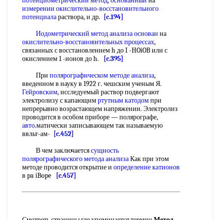
потенциометрический метод
,
основанный
на
измерении окислительно-восстановительного
потенциала
раствора, и др.
[c.194]
Иодометрический метод анализа
основан
на
окислительно-восстановительных процессах
,
связанных с восстановлением h до I -HOiOB или с
окислением 1 -ионов до h.
[c.395]
При
полярографическом методе анализа
,
введенном в науку в 1922 г. чешским ученым Я.
Гейровским
, исследуемый раствор подвергают
электролизу с капающим
ртутным катодом
при
непрерывно возрастающем напряжении. Электролиз
проводится в особом приборе — полярографе,
авто
.матически записывающем так называемую
ввльт-ам-
[c.452]
В чем заключается
сущность
полярографического метода анализа
Как при этом
методе проводится открытие и
определение катионов
в pa iBope
[c.457]
Смотреть страницы где упоминается термин
Метод