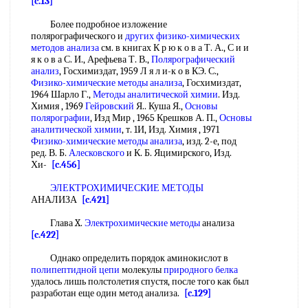
[c.13]
Более подробное изложение
полярографического и
других физико-химических
методов анализа
см. в книгах К р ю к о в а Т. А., С и и
я к о в а С. И., Арефьева Т. В.,
Полярографический
анализ
, Госхимиздат, 1959 Л я л и-к о в КЭ. С.,
Физико-химические методы анализа
, Госхимиздат,
1964 Шарло Г.,
Методы аналитической химии
. Изд.
Химия , 1969
Гейровский
Я.. Куша Я.,
Основы
полярографии
, Изд Мир , 1965 Крешков А. П.,
Основы
аналитической химии
, т. 1И, Изд. Химия , 1971
Физико-химические методы анализа
, изд. 2-е, под
ред. В. Б.
Алесковского
и К. Б. Яцимирского, Изд.
Хи-
[c.456]
ЭЛЕКТРОХИМИЧЕСКИЕ МЕТОДЫ
АНАЛИЗА
[c.421]
Глава X.
Электрохимические методы
анализа
[c.422]
Однако определить порядок аминокислот в
полипептидной цепи
молекулы
природного белка
удалось лишь полстолетия спустя, после того как был
разработан еще один метод анализа.
[c.129]