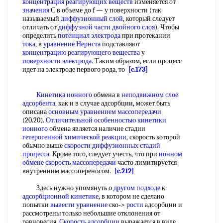
концентрация реагирующих веществ
изменяется от
значения
С в объеме до f — у поверхности (так
называемый
диффузионный слой
, который следует
отличать от
диффузной части двойного слоя
). Чтобы
определить
потенциал электрода
при протекании
тока
, в
уравнение Нернста
подставляют
концентрацию реагирующего вещества
у
поверхности электрода
. Таким образом, если процесс
идет на электроде первого рода, то
[c.173]
Кинетика ионного
обмена в
неподвижном слое
адсорбента
, как и в случае адсорбции, может быть
описана
основным уравнением массопередачи
(20.20).
Отличительной особенностью
кинетики
ионного
обмена является наличие стадии
гетерогенной химической реакции
, скорость которой
обычно выше
скорости диффузионных
стадий
процесса
. Кроме того, следует учесть, что при
ионном
обмене скорость
массопередачи
часто лимитируется
внутренним массопереносом.
[c.212]
Здесь нужно упомянуть о
другом подходе
к
адсорбционной кинетике
, в котором не сделано
попытки
вывести уравнение
ско->
рости
адсорбции и
рассмотрены только небольшие отклонения от
равновесия.
Скорость адсорбции
выражается в виде