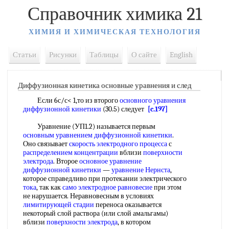
Справочник химика 21
ХИМИЯ И ХИМИЧЕСКАЯ ТЕХНОЛОГИЯ
Статьи
Рисунки
Таблицы
О сайте
English
Диффузионная кинетика основные уравнения и след
Если 6с/с< 1,то из второго
основного уравнения
диффузионной кинетики
(30.5) следует
[c.197]
Уравнение (УП1.2) называется первым
основным уравнением диффузионной кинетики
.
Оно связывает
скорость электродного процесса
с
распределением концентрации
вблизи
поверхности
электрода
. Второе
основное уравнение
диффузионной кинетики
—
уравнение Нернста
,
которое справедливо при протекании электрического
тока
, так как
само
электродное равновесие
при этом
не нарушается. Неравновесным в условиях
лимитирующей стадии
переноса оказывается
некоторый слой раствора (или слой амальгамы)
вблизи
поверхности электрода
, в котором