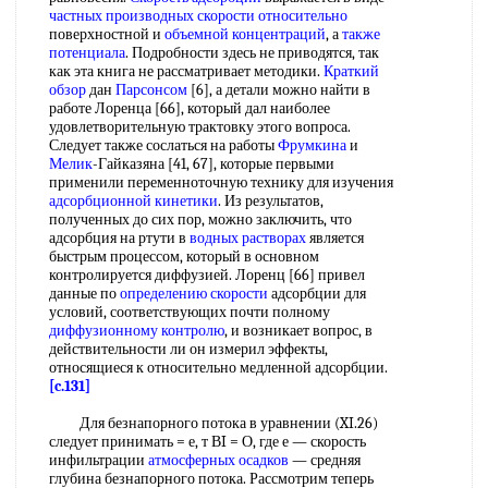
частных производных
скорости относительно
поверхностной и
объемной концентраций
, а
также
потенциала
. Подробности здесь не приводятся, так
как эта книга не рассматривает методики.
Краткий
обзор
дан
Парсонсом
[6], а детали можно найти в
работе Лоренца [66], который дал наиболее
удовлетворительную трактовку этого вопроса.
Следует также сослаться на работы
Фрумкина
и
Мелик
-Гайказяна [41, 67], которые первыми
применили переменноточную технику для изучения
адсорбционной кинетики
. Из результатов,
полученных до сих пор, можно заключить, что
адсорбция на ртути в
водных растворах
является
быстрым процессом, который в основном
контролируется диффузией. Лоренц [66] привел
данные по
определению скорости
адсорбции для
условий, соответствующих почти полному
диффузионному контролю
, и возникает вопрос, в
действительности ли он измерил эффекты,
относящиеся к относительно медленной адсорбции.
[c.131]
Для безнапорного потока в уравнении (XI.26)
следует принимать = е, т ВI = О, где е — скорость
инфильтрации
атмосферных осадков
— средняя
глубина безнапорного потока. Рассмотрим теперь