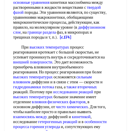
основные уравнения
кинетики массообмена между
растворенными в жидкости веществами с
твердой
фазой
породы. Эти уравнения являются, по существу,
уравнениями макрокинетики, обобщающими
микрокинетические процессы, действующие, как
правило, на молекулярном уровне (в
диффузионном
слое
, на
границе раздела
фаз, в микропорах и
трещинах породы и т, п.).
[c.174]
При
высоких температурах
процесс
реагирования нротекает с большой скоростью, не
успевает проникнуть внутрь и сосредоточивается на
внешней поверхности
. Это дает возможность
пренебречь влиянием внутриобъемного
реагирования. Но процесс реагирования при более
высоких температурах
осложняется
сильным
влиянием
диффузии и в связи с этим — скорости н
гидродинамики потока
газа, а
также вторичных
реакций. Поэтому при
исследовании реакций
при
высоких температурах
большое значение имеет
отделение
влияния физических факторов
, в
основном диффузии, от
чисто химических
. Для того,
чтобы наиболее просто и правильно выявить
взаимосвязь между
диффузией и
кинетикой
,
исследование
гетерогенных реакций
и в
особенности
процесса
горения углерода
и, сопутствующих ему