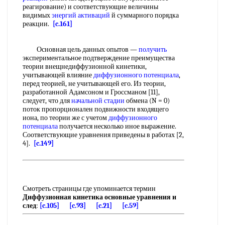
реагирование) и соответствующие величины
видимых
энергий активаций
й суммарного порядка
реакции.
[c.161]
Основная цель данных опытов —
получить
экспериментальное подтверждение преимущества
теории внещнедиффузионной кинетики,
учитывающей влияние
диффузионного потенциала
,
перед теорией, не учитывающей его. Из теории,
разработанной Адамсоном и Гроссманом [11],
следует, что для
начальной стадии
обмена (N = 0)
поток пропорционален подвижности входящего
иона, по теории же с учетом
диффузионного
потенциала
получается несколько иное выражение.
Соответствующие уравнения приведены в работах [2,
4].
[c.149]
Смотреть страницы где упоминается термин
Диффузионная кинетика основные уравнения и
след
:
[c.105]
[c.93]
[c.21]
[c.59]