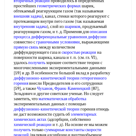
вторичных реакций
проводилось в определенных
простейших
геометрических формах
шарик,
обтекаемый реагирующим газом (так называемая
внешняя задача
), канал, стенки которого реагируют с
протекающим внутри пего газом (так называемая
внутренняя задача
), слой из
шариков
, продуваемый
реагирующим газом, и т. д. Применяя для
описания
процесса
дифференциальные уравнения диффузии
совместно с
граничными условиями
, выражающими
прямую связь
между количеством
диффундирующего газа и
скоростью реакции
на
поверхности шарика, канала и т. п. (см. гл. VI),
удалось
получить
хорошее соответствие теории с
многочисленными экснериментальными данными
[59] и др. В особенности большой вклад в разработку
диффузионно-кинетической теории
гетерогенного
горения
внесли Нредводителев и его сотрудники
[59], а также
Чуханов
,
Франк-Каменецкий
[87],
Зельдович и другие советские ученые. Но следует
заметить, что
математическая обработка
экспериментальных данных с помощью
диффузионно-кинетической теории
горения отнюдь
не даст возможности судить об
элементарных
химических актах
(адсорбции, собственно
химической реакции
и т. д). На основе ее мы можем
получить
только
суммарные константы скорости
реакций
(включая адсорбцию и внутриобъемное