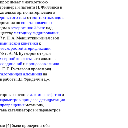
вопрос имеет многолетнюю
ерейнера и патента П. Филлипса в
катализатор, по потерпевшего
ернистого газа
от
контактных ядов
.
ледования по
восстановлению
дом в
гетерогенной фазе
над
уществу
методику гидрирования
,
7 г. Н. А. Меншуткин начал свои
имической кинетики
к
ия
скоростей этерификации
78 г. А. М. Бутлеров открыл
м серной кислоты
, что явилось
 соединений
и
процессов алкили
-
 Г. Г. Густавсон провел ряд
галогенидов алюминия
на
ив работы Ш. Фриделя и Дж.
торов на основе
алюмофосфатов
и
параметров
процесса дегидратации
 превращения
метанола,
тава катализаторов и параметров
ми [4] были проверены оба