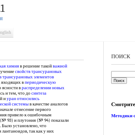
1
Я
nglish
ПОИСК
кая химия
в решение такой
важной
изучение
свойств трансурановых
в трансурановых элементов
в, входящих в
периодическую
о ясности в
распределении новых
сь и тем, что до
синтеза
ий и
уран относились
Смотрите
еской системы
в качестве аналогов
вначале отнесение первого
ения привело к ошибочным
Методики 
(№ 93) и плутония (№ 94) показали
. Было установлено, что
 лантаноидов, так как у них