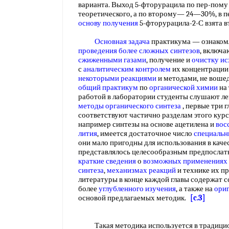
варианта. Выход 5-фторурацила по пер-пому
теоретического, а по второму— 24—30%, в п
основу получения
5-фторурацила-2-С взята 
Основная задача
практикума — ознакомл
проведения
более сложных синтезов
, включ
сжиженными газами
, получение и
очистку и
с
аналитическим контролем
их концентрации 
некоторыми реакциями
и методами, не воше
общий практикум
по
органической химии
на 
работой в лаборатории студенты слушают л
методы органического синтеза
, первые три 
соответствуют частично разделам этого курс
например синтезы на основе ацетилена и
вос
лития
, имеется достаточное число
специаль
они мало пригодны для использования в каче
представлялось целесообразным предпослат
краткие сведения
о
возможных применениях
синтеза
,
механизмах реакций
и технике их п
литературы в конце каждой главы содержат 
более
углубленного изучения
, а также на
ори
основой предлагаемых методик.
[c.3]
Такая методика используется в традицион