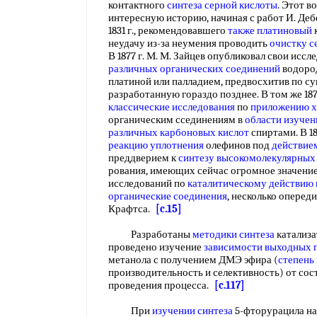
контактного
синтеза серной кислоты
. Этот 
интересную историю, начиная с работ И. Деб
1831 г., рекомендовавшего
также платиновый
неудачу из-за неумения проводить
очистку с
В 1877 г. М. М. Зайцев опубликовал свои исс
различных органических соединений
водоро
платиной или палладием, предвосхитив по с
разработанную гораздо позднее. В том же 187
классические исследования
по
приложению х
органическим ссединениям в
области изучен
различных карбоновых кислот
спиртами. В 18
реакцию уплотнения
олефинов под
действие
преддверием к
синтезу высокомолекулярных
рования, имеющих сейчас огромное значение.
исследований по
каталитическому действию
органические соединения
, несколько оперед
Крафтса.
[c.15]
Разработаны
методики синтеза
катализа
проведено изучение
зависимости выходных 
метанола с получением ДМЭ эфира (
степень
производительность и селективность) от сос
проведения процесса.
[c.117]
При
изучении синтеза
5-фторурацила на