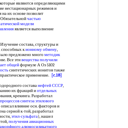
 которые являются определяющими
ие нестационарных режимов и
 на их основе позволит
 Обязательной
частью
атической модели
авления
является выполнение
Изучение состава, структуры и
, способных к
ионному обмену
,
Было предложено много
методик
ве. Все эти
вещества получили
чает общей
формуле А Оз 5102
ость
синтетических ионитов также
е практическое применение.
[c.18]
дородного состава
нефтей СССР
,
ванию их фракций и
отдельных
вания, крекинга. Разработал
процессов синтеза
этилового
 описал влияние осн. факторов и
а серной к-той, разработал
ности,
этил-сульфата
), нашел
-той,
получения авиационных
аморфного алюмосиликатного