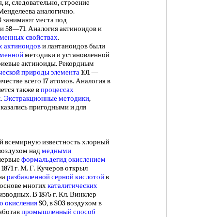
я, и, следовательно, строение
Менделеева аналогично.
 занимают места под
 58—71. Аналогия актиноидов и
менных свойствах
.
х актиноидов
и лантаноидов были
менной
методики и установленной
риевые актиноиды. Рекордным
ческой природы элемента
101 —
ичестве всего 17 атомов. Аналогия в
ется также в
процессах
х
.
Экстракционные методики
,
оказались пригодными и для
й всемирную известность хлорный
воздухом над
медными
впервые
формальдегид окислением
1871 г. М. Г. Кучеров открыл
на
разбавленной серной кислотой
в
в основе многих
каталитических
зводных. В 1875 г. Кл. Винклер
о окисления
SO, в SO3 воздухом в
работав
промышленный способ