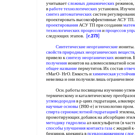
учитывает
сложных динамических
режимов,
в
работе технологических
установок. Изучен
синтез автоматических
систем регулирования
проектировать высокоэффективные АСУ ТП.
проектирования
АСУ ТП при создании
матем
технологических процессов
и
процессов упр
следующих этапов.
[c.273]
Синтетические неорганические
иониты. 
свойств природных
неорганических веществ
привело к
синтезу неорганических
ионитов. 
получения
ионитов на алюмосиликатной осно
общее название
пермутитов. Их состав
отве
тМагО- НгО. Емкость и
химическая устойчив
невелика и они получили лишь ограничелно
Осн. работы посвящены изучению углево
термическому и каталитическому преобразо
углеводородов
в р-циях гидратации, алкилиро
научные основы
(1930-е) и технологию пром.
спирта сернокислотной гидратацией
этилена,
промотирующих добавок на абсорбцию этилен
методику гидролиза
ал-килсульфатов (в част
способы улучшения
контакта газа
с жидкой к
бензинов, крекинга в
псевдоожиженном слое