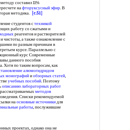
 методу составил 11%
ересчете на
фторуксусный эфир
. В
вторая методика.
[c.51]
ение студентов с
техникой
ающих работу со сжатыми и
сходных
реагентов и растворителей
и чистоты, а также ознакомление с
дшими по разным причинам в
третьем курсе. Параллельно с
екционный курс Современные
главы данного пособия
а. Хотя по таким вопросам, как
становление алюмогидридом
ных монографий
и
обзорных статей
,
стве
учебных пособий
. Поэтому
ь
описанию лабораторных работ
рассматриваемых
методов
роведения. Списки рекомендуемой
ссылки на
основные источники
для
гинальные работы
, послужившие
ных проектах, однако она не