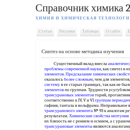
Справочник химика 2
ХИМИЯ И ХИМИЧЕСКАЯ ТЕХНОЛОГИ
Статьи
Рисунки
Таблицы
О сайте
E
Синтез на основе методика изучения
Существенный вклад внесла
аналитичес
проблемы
современной науки
, как синтез и 
элементов
.
Предсказание химических
свойст
оказалось
более сложным
, чем для элементо
систему
в ее старых границах, так как не был
элементов
по группам. Трудности усугубляли
трансурановых элементов
торий, протактин
соответственно к IV, V и VI
группам периодич
гафния, тантала и вольфрама. Неправильное 
трансуранового элемента
№ 93 к аналогам р
результатам.
Химические свойства нептуния
их близость не с рением и осмием, а с ураном
трансурановые элементы
являются аналогами