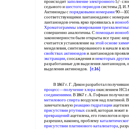
происходит
заполнение электронного
5/- сло
седьмого и
шестого периодов
системы Д. И. 
Актиноиды с
порядковыми номерами
90—103
соответствующими лантаноидами с номерами
лантаноидов очень ярко проявилась в
ионооб
Хроматограммы элюирования
трехвалентны
совершенно аналогичны. С
помощью ионооб
закономерности были открыты все транс-кю
считается установление на
этой основе
хими
менделевия, синтезированного в начале в кол
свойствах актиноидов
и лантаноидов проявля
экстракции
, соосаждения и
некоторых други
разработанные для выделения лантаноидов, 
выделения актиноидов.
[c.16]
В 1867 г. Г. Дикон разработал получивши
процесс—получение хлора
окислением НС1 
соединениями
. В 1867 г. А. Гофман получил 
метилового спирта
воздухом над платиной. В 
замечательную
реакцию гидратации
ацетиле
присутствии ртутных
солей, которая лежит 
превращений
ацетилена, его гомологов и прои
разрешил, наконец, проблему
каталитическог
присутствии платинового катализатора
, раз