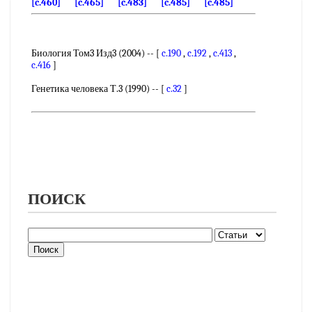
[c.460]
[c.465]
[c.483]
[c.485]
[c.485]
Биология Том3 Изд3 (2004) -- [
c.190
,
c.192
,
c.413
,
c.416
]
Генетика человека Т.3 (1990) -- [
c.32
]
ПОИСК