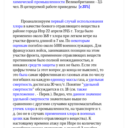
химической промышленности
Великобритании - 3,5
чел. В цитируемой работе приведены
[c.375]
Проанализируем
первый случай
использования
хлора
в качестве боевого отравляющего вещества в
районе города Ипр 22 апреля 1915 г. Тогда было
применено около 168 т хлора при легком ветре на
участке фронта длиной в 7 км. По
некоторым
оценкам
погибло около 5000 военнослужащих. Для
французских войск, занимавших позиции на этом
участке фронта, применение отравляющих веществ
противником было полной неожиданностью, и
никаких
средств защиты
у них не было. Если эти
цифры точны (а этот вопрос до конца не выяснен), то
это
была
самая эффективная из газовых атак по числу
погибших на каждую
единицу массы
газа, а
удельная
смертность
достигала 30 чел/т. Понятие "
удельной
смертности
" обсуждается в гл. 18 (см.
также
приложение
. - Перев.). Видно, что
данное значение
удельной смертности
значительно выше по
сравнению с другими случаями крупномасштабных
утечек хлора
в промышленности, на транспорте и т.
д. (но не в случаях
применения хлора
в
военных
целях
как боевого отравляющего вещества). К
настоящему времени атаку при Ипре по количеству