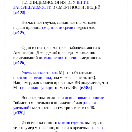
Г.2. ЭПИДЕМИОЛОГИЯ.
ИЗУЧЕНИЕ
ЗАБОЛЕВАЕМОСТИ
И СМЕРТНОСТИ ЛЮДЕЙ
[c.493]
Несчастные случаи, связанные с алкоголем, -
первая причина
смертности среди
подростков.
[c.494]
Один из центров контроля заболеваемости в
Атланте (шт. Джорджия) проводит множество
исследований по
выяснению причин
смертности.
[c.496]
Удельная смертность
М] - не обязательно
постоянная величина
, она может зависеть от Q.
Например, для конденсированных ВВ получается, что
М, -
степенная функция
от массы ВВ
[c.485]
Вопрос о том, можно ли
использовать понятие
"область смертельного поражения" для
расчета
удельной
смертности, рассматривается в гл. 18.
[c.120]
Из всего сказанного
можно сделать
вывод, что
те, кто умер мгновенно, попали в пределы
огневого