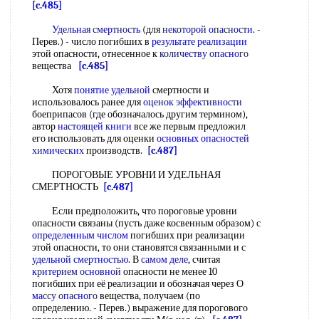
[c.485]
Удельная смертность
(для
некоторой опасности
. -
Перев.) - число погибших в
результате реализации
этой опасности, отнесенное к
количеству опасного
вещества
[c.485]
Хотя
понятие удельной
смертности и
использовалось ранее для
оценок эффективности
боеприпасов (где обозначалось другим термином),
автор
настоящей книги
все же первым предложил
его использовать для оценки
основных опасностей
химических
производств.
[c.487]
ПОРОГОВЫЕ УРОВНИ И УДЕЛЬНАЯ
СМЕРТНОСТЬ
[c.487]
Если предположить, что пороговые уровни
опасности связаны (пусть даже косвенным образом) с
определенным числом
погибших при реализации
этой опасности, то они становятся связанными и с
удельной смертностью
. В
самом деле
, считая
критерием основной
опасности не менее 10
погибших при её реализации и обозначая через О
массу опасного
вещества, получаем (по
определению. - Перев.) выражение для порогового