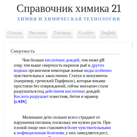
Справочник химика 21
ХИМИЯ И ХИМИЧЕСКАЯ ТЕХНОЛОГИЯ
Статьи
Рисунки
Таблицы
О сайте
English
Смертность
Чем больше
кислотных дождей
, тем ниже pH
озер, тем выше смертность икринок рыб и
других
водных
организмов некоторые живые
виды особенно
чувствительны к закислению. Статуи и монументы
(например, греческий Парфенон), которые веками
простояли без повреждений, сейчас внезапно стали
разрушаться под
действием кислотных
дождей.
Кислота разрушает
известняк, бетон и мрамор
[c.424]
Маленькие дети сильнее всего страдают от
нарушения питания, поскольку им нужно расти. При
плохой пище они становятся
более чувствительными
к
инфекционным болезням
, у них замедляется рост,