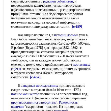
смертей, связанных с
редкими событиями
, и
недооценивает количество несчастных случаев,
обусловленных повседневными, распространенными
причинами. Уточнения в ходе опроса позволяют
частично возложить ответственность за такие
искажения на средства массовой информации,
склонные излишне раздувать сенсации.
[c.459]
Как видно из рис. 12.1, в
истории добычи
угля в
Великобритании было несколько лет, когда только в
катастрофических авариях погибало по 400 - 500 чел.
В работе [Вгуап,1975] для периода 1853 - 1862 гг.
приводится оценка, согласно которой в среднем
ежегодно гибло 1000 рабочих из 250 тысяч занятых в
этой сфере, или на каждую тысячу работающих
ежегодно имело место приблизительно 4
несчастных
случая
со смертельным исходом, при этом смертность
в отрасли составляла 113 чел. Этот уровень
смертности
[c.464]
В
западных исследованиях
принято называть
смертностью в отрасли (fatal a ident rate - FAR)
полное количество
погибших за определенный год,
отнесенное к 10 (человеко-часов рабочего времени
производственного персонала
).
Размерность
величин
"смертности - человек. Из приводимых
автором чисел следует, что в
угольной