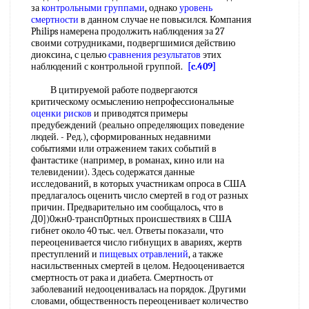
за
контрольными группами
, однако
уровень
смертности
в данном случае не повысился. Компания
Philips намерена продолжить наблюдения за 27
своими сотрудниками, подвергшимися действию
диоксина, с целью
сравнения результатов
этих
наблюдений с контрольной группой.
[c.409]
В цитируемой работе подвергаются
критическому осмыслению непрофессиональные
оценки рисков
и приводятся примеры
предубеждений (реально определяющих поведение
людей. - Ред.), сформированных недавними
событиями или отражением таких событий в
фантастике (например, в романах, кино или на
телевидении). Здесь содержатся данные
исследований, в которых участникам опроса в США
предлагалось оценить число смертей в год от разных
причин. Предварительно им сообщалось, что в
Д0])0жн0-трансп0ртных происшествиях в США
гибнет около 40 тыс. чел. Ответы показали, что
переоценивается число гибнущих в авариях, жертв
преступлений и
пищевых отравлений
, а также
насильственных смертей в целом. Недооценивается
смертность от рака и диабета. Смертность от
заболеваний недооценивалась на порядок. Другими
словами, общественность переоценивает количество