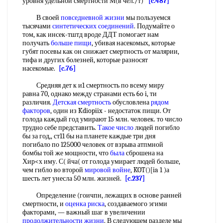
уровня удельной смертности М(в чел./т)
[c.487]
В своей
повседневной жизни
мы пользуемся
тысячами
синтетических соединений
. Подумайте о
том, как инсек-тштд вроде ДДТ помогает нам
получать
больше пищи
, убивая насекомых, которые
губят посевы как он снижает смертность от малярии,
тифа и других болезней, которые разносят
насекомые.
[c.76]
Средняя дет к и1 смертность по всему миру
равна 70, однако между странами есть 6o i, ти
различия.
Детская смертность
обусловлена
рядом
факторов
, один из Kdiopiix - недостаток пищи. От
голода каждый год умирают 15 млн. человек. то число
трудно себе представить.
Такое число
людей погибло
бы за год,, ст11 бы на планете каждые три дня
погибало по 125000 человек от взрыва атпмной
бомбы той же мощности, что
была
сброшена на
Хир<х иму. С( йча( от голода умирает людей больше,
чем гибло во второй
мировой войне
, KOT()[ia 1 )а
шесть лет унесла 50 млн. жизней.
[c.237]
Определение (гоичпн, лежащих в основе ранней
смертности, и
оценка риска
, создаваемого эгими
факторами, — важный шаг в увеличении
продолжительности жизни
. В следующем разделе мы