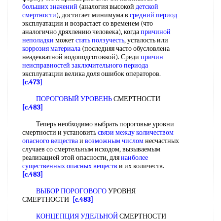
больших значений
(аналогия высокой
детской
смертности
), достигает минимума в
средний период
эксплуатации и возрастает со временем (что
аналогично дряхлению человека), когда
причиной
неполадки
может
стать ползучесть
, усталость или
коррозия материала
(последняя часто обусловлена
неадекватной водоподготовкой). Среди
причин
неисправностей
заключительного периода
эксплуатации велика доля ошибок операторов.
[c.473]
ПОРОГОВЫЙ УРОВЕНЬ
СМЕРТНОСТИ
[c.483]
Теперь необходимо выбрать пороговые уровни
смертности и установить
связи между
количеством
опасного вещества
и
возможным числом
несчастных
случаев со смертельным исходом, вызываемым
реализацией этой опасности, для
наиболее
существенных
опасных веществ
и их количеств.
[c.483]
ВЫБОР ПОРОГОВОГО
УРОВНЯ
СМЕРТНОСТИ
[c.483]
КОНЦЕПЦИЯ УДЕЛЬНОЙ
СМЕРТНОСТИ