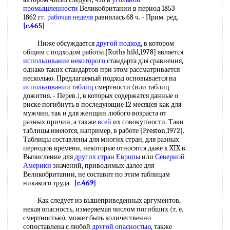
промышленности
Великобритании в период 1853-
1862 гг.
рабочая неделя
равнялась 68 ч. - Прим. ред.
[c.465]
Ниже обсуждается
другой подход
, в котором
общим с подходом работы [Roths hild,1978] является
использование некоторого
стандарта для сравнения,
однако таких стандартов при этом рассматривается
несколько. Предлагаемый подход основывается на
использовании таблиц
смертности (или таблиц
дожития. - Перев.), в которых содержатся данные о
риске погибнуть в последующие 12 месяцев как для
мужчин, так и для женщин любого возраста от
разных причин, а также
всей
их совокупности. Таки
таблицы имеются, например, в работе [Preston,1972].
Таблицы составлены для многих стран, для разных
периодов времени, некоторые относятся даже к XIX в.
Вычисление для
других стран Европы
или
Северной
Америки
значений, приводимых далее для
Великобритании, не составит по этим таблицам
никакого труда.
[c.469]
Как следует из вышеприведенных аргументов,
некая опасность, измеряемая числом погибших (т. е.
смертностью), может быть количественно
сопоставлена с любой
другой опасностью
, также