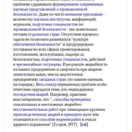
проблеме сдерживало
формирование современных
научных представлений
о
промышленной
безопасности
. Даже по чисто
внешним признакам
-
количеству
научных институтов
, конференций,
журналов,
подготовке специалистов
по
промышленной безопасности
- мы значительно
отстаем от
развитых стран
. Отсутствие научного
задела не позволяло развиваться "культуре
обеспечения безопасности
" и продуцировало
отставание во всех сферах проектирования,
изготовления, эксплуатации, надзора за
безопасностью,
подготовки специалистов
, действий
в
чрезвычайных ситуациях
. В результате аварийность
на наших предприятиях и смертность при авариях
значительно выше, чем на аналогичных
предприятиях
западных стран
(по нашим оценкам,
на порядок).
Весь спектр
нерешенных проблем особо
отчетливо ощущался теми, кто ликвидировал
последствия аварий
. Например, практики
констатировали, что "...
способы проведения
спасательных и неотложных аварийно-
восстановительных работ
при ликвидации крупных
производственных аварий
в
принципе мало
чем
отличаются от
способов ведения работ
в очагах
ядерного поражения" [Егоров, 1977].
[c.6]