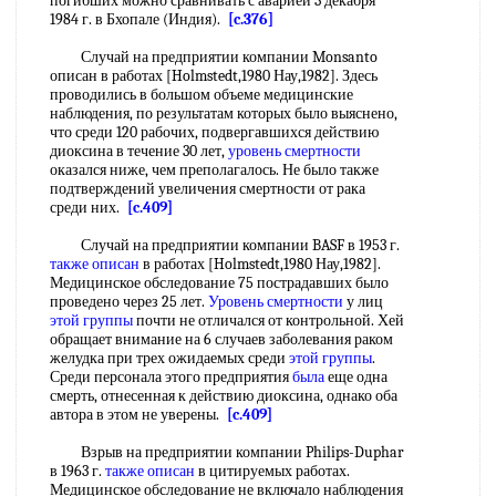
погибших можно сравнивать с аварией 3 декабря
1984 г. в Бхопале (Индия).
[c.376]
Случай на предприятии компании Monsanto
описан в работах [Holmstedt,1980 Нау,1982]. Здесь
проводились в большом объеме медицинские
наблюдения, по результатам которых было выяснено,
что среди 120 рабочих, подвергавшихся действию
диоксина в течение 30 лет,
уровень смертности
оказался ниже, чем преполагалось. Не было также
подтверждений увеличения смертности от рака
среди них.
[c.409]
Случай на предприятии компании BASF в 1953 г.
также описан
в работах [Holmstedt,1980 Нау,1982].
Медицинское обследование 75 пострадавших было
проведено через 25 лет.
Уровень смертности
у лиц
этой группы
почти не отличался от контрольной. Хей
обращает внимание на 6 случаев заболевания раком
желудка при трех ожидаемых среди
этой группы
.
Среди персонала этого предприятия
была
еще одна
смерть, отнесенная к действию диоксина, однако оба
автора в этом не уверены.
[c.409]
Взрыв на предприятии компании Philips-Duphar
в 1963 г.
также описан
в цитируемых работах.
Медицинское обследование не включало наблюдения