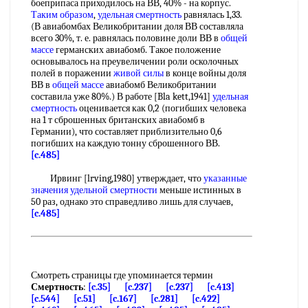
боеприпаса приходилось на ВВ, 40% - на корпус.
Таким образом
,
удельная смертность
равнялась 1,33.
(В авиабомбах Великобритании доля ВВ составляла
всего 30%, т. е. равнялась половине доли ВВ в
общей
массе
германских авиабомб. Такое положение
основывалось на преувеличении роли осколочных
полей в поражении
живой силы
в конце войны доля
ВВ в
общей массе
авиабомб Великобритании
составила уже 80%.) В работе [Bla kett,1941]
удельная
смертность
оценивается как 0,2 (погибших человека
на 1 т сброшенных британских авиабомб в
Германии), что составляет приблизительно 0,6
погибших на каждую тонну сброшенного ВВ.
[c.485]
Ирвинг [lrving,1980] утверждает, что
указанные
значения
удельной смертности
меньше истинных в
50 раз, однако это справедливо лишь для случаев,
[c.485]
Смотреть страницы где упоминается термин
Смертность
:
[c.35]
[c.237]
[c.237]
[c.413]
[c.544]
[c.51]
[c.167]
[c.281]
[c.422]