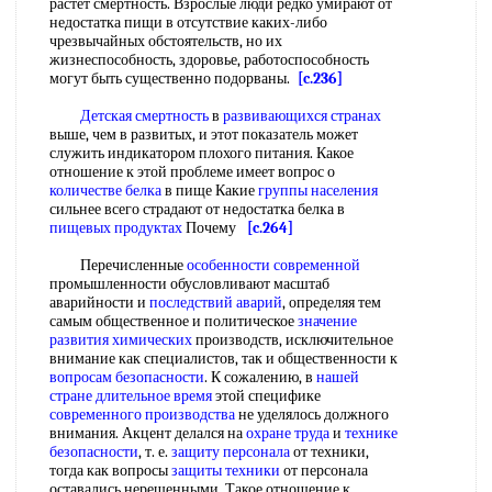
растет смертность. Взрослые люди редко умирают от
недостатка пищи в отсутствие каких-либо
чрезвычайных обстоятельств, но их
жизнеспособность, здоровье, работоспособность
могут быть существенно подорваны.
[c.236]
Детская смертность
в
развивающихся странах
выше, чем в развитых, и этот показатель может
служить индикатором плохого питания. Какое
отношение к этой проблеме имеет вопрос о
количестве белка
в пище Какие
группы населения
сильнее всего страдают от недостатка белка в
пищевых продуктах
Почему
[c.264]
Перечисленные
особенности современной
промышленности обусловливают масштаб
аварийности и
последствий аварий
, определяя тем
самым общественное и политическое
значение
развития химических
производств, исключительное
внимание как специалистов, так и общественности к
вопросам безопасности
. К сожалению, в
нашей
стране
длительное время
этой специфике
современного производства
не уделялось должного
внимания. Акцент делался на
охране труда
и
технике
безопасности
, т. е.
защиту персонала
от техники,
тогда как вопросы
защиты техники
от персонала
оставались нерешенными. Такое отношение к