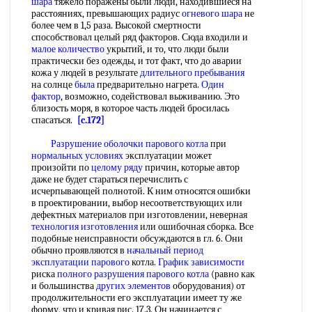
шара
тяжело поражены были люди, находившиеся на
расстояниях, превышающих радиус
огневого шара
не
более чем в 1,5 раза. Высокой смертности
способствовал целый ряд факторов. Сюда входили и
малое количество
укрытий, и то, что люди были
практически без одежды, и тот факт, что до аварии
кожа у людей в результате
длительного пребывания
на солнце
была
предварительно нагрета.
Один
фактор
, возможно, содействовал выживанию. Это
близость моря, в которое часть людей бросилась
спасаться.
[c.172]
Разрушение оболочки
парового котла
при
нормальных условиях
эксплуатации может
произойти по
целому ряду
причин, которые автор
даже не будет стараться перечислить с
исчерпывающей полнотой. К ним относятся ошибки
в проектировании, выбор несоответствующих или
дефектных материалов при изготовлении, неверная
технология изготовления
или ошибочная сборка. Все
подобные неисправности обсуждаются в гл. 6. Они
обычно проявляются в
начальный период
эксплуатации парового
котла.
График зависимости
риска
полного разрушения
парового котла
(равно как
и большинства
других элементов
оборудования) от
продолжительности его эксплуатации имеет ту же
форму, что и кривая рис. 17.3. Он начинается с