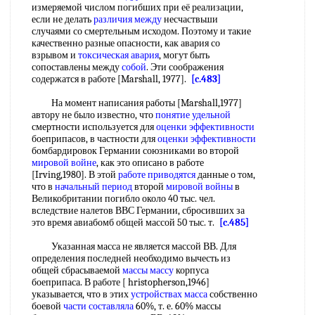
измеряемой числом погибших при её реализации,
если не делать
различия между
несчаствьши
случаями со смертельным исходом. Поэтому и такие
качественно разные опасности, как авария со
взрывом и
токсическая авария
, могут быть
сопоставлены между
собой
. Эти соображения
содержатся в работе [Marshall, 1977].
[c.483]
На момент написания работы [Marshall,1977]
автору не было известно, что
понятие удельной
смертности используется для
оценки эффективности
боеприпасов, в частности для
оценки эффективности
бомбардировок Германии союзниками во второй
мировой войне
, как это описано в работе
[Irving,1980]. В этой
работе приводятся
данные о том,
что в
начальный период
второй
мировой войны
в
Великобритании погибло около 40 тыс. чел.
вследствие налетов ВВС Германии, сбросивших за
это время авиабомб общей массой 50 тыс. т.
[c.485]
Указанная масса не является массой ВВ. Для
определения последней необходимо вычесть из
общей сбрасываемой
массы массу
корпуса
боеприпаса. В работе [ hristopherson,1946]
указывается, что в этих
устройствах масса
собственно
боевой
части составляла
60%, т. е. 60% массы