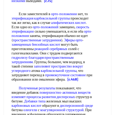
низкими
выходами.
[c.75]
Если заместителей в
орто-положении
нет, то
этерификация карбоксильной группы
происходит
так же легко, как в случае
алифатических кислот
.
Если одно из
орто-положений
замещено,
скорость
этерификации
сильно уменьшается, и если оба
орто-
положения
заняты, этерификация обычно не идет
(
пространственные затруднения
).
Эфиры орто
-
замещенных бензойных кислот
могут быть
приготовлены
реакцией серебряных
солей с
галогеналкилами. Они с трудом подвергаются
гидролизу благодаря
пространственным
затруднениям
. Группы, большие, чем водород, в
такой степени
заполняют пространство
вокруг
углеродного
атома
карбоксильной группы
, что
затрудняют переход в
промежуточное состояние
при
образовании или омылении эфира.
[c.468]
Полученные результаты
показывают, что
введение добавок
поверхностно-активных веществ
изменяет процессы
развития дисперсных
структур в
битуме.
Добавки типа
железных мыл высших
карбоновых кислот
образуют в
дисперсионной среде
битума
олеогели
с
коагуляционной структурой
. При
введении асфальтенов образуются сопряженные