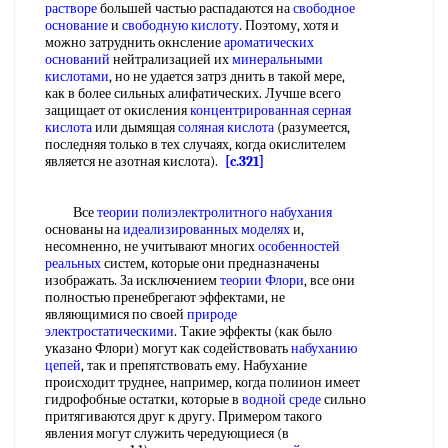
растворе
большей частью распадаются на
свободное
основание
и
свободную кислоту
. Поэтому, хотя и
можно затруднить окнсление
ароматических
оснований
нейтрализацией их
минеральными
кислотами
, но не удается затрз днить в такой мере,
как в более сильных алифатических. Лучше всего
защищает от окисления
концентрированная серная
кислота
или дымящая
соляная кислота
(разумеется,
последняя только в тех случаях, когда окислителем
является не азотная кислота).
[c.321]
Все
теории полиэлектролитного набухания
основаны на
идеализированных моделях
и,
несомненно, не учитывают многих
особенностей
реальных
систем, которые они предназначены
изображать. За исключением
теории Флори
, все они
полностью пренебрегают эффектами, не
являющимися по своей
природе
электростатическими
. Такие эффекты (как было
указано Флори) могут как содействовать
набуханию
цепей
, так и препятствовать ему. Набухание
происходит труднее, например, когда полиион имеет
гидрофобные остатки, которые в
водной среде
сильно
притягиваются друг к другу. Примером такого
явления могут служить чередующиеся (в