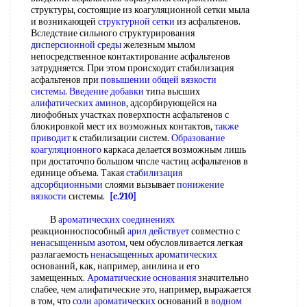
структуры, состоящие из коагуляционной сетки мыла
и возникающей
структурной сетки
из асфальтенов.
Вследствие сильного структурирования
дисперсионной среды
железным мылом
непосредственное контактирование асфальтенов
затрудняется. При этом происходит стабилизация
асфальтенов при
повышении общей
вязкости
системы
.
Введение добавки
типа высших
алифатических аминов
, адсорбирующейся на
лиофобных участках поверхпостн асфальтенов с
блокировкой мест их возможных контактов,
также
приводит
к стабилизации систем.
Образование
коагуляционного
каркаса делается возможным лишь
при достаточпо большом чпсле частиц асфальтенов в
единице объема. Такая
стабилизация
адсорбционными
слоями вызывает
понижение
вязкости
системы.
[c.210]
В
ароматических соединениях
реакционноспособный
арил действует
совместно с
ненасыщенным азотом
, чем обусловливается легкая
разлагаемость
ненасыщенных ароматических
оснований, как, например, анилина и его
замещенных.
Ароматические основания
значительно
слабее, чем алифатические это, например, выражается
в том, что
соли ароматических
оснований в
водном