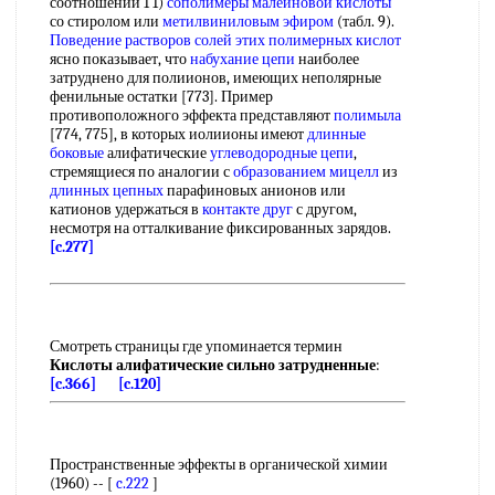
соотношении 1 1)
сополимеры малеиновой кислоты
со стиролом или
метилвиниловым эфиром
(табл. 9).
Поведение растворов
солей этих
полимерных кислот
ясно показывает, что
набухание цепи
наиболее
затруднено для полиионов, имеющих неполярные
фенильные остатки [773]. Пример
противоположного эффекта представляют
полимыла
[774, 775], в которых иолиионы имеют
длинные
боковые
алифатические
углеводородные цепи
,
стремящиеся по аналогии с
образованием мицелл
из
длинных цепных
парафиновых анионов или
катионов удержаться в
контакте друг
с другом,
несмотря на отталкивание фиксированных зарядов.
[c.277]
Смотреть страницы где упоминается термин
Кислоты алифатические сильно затрудненные
:
[c.366]
[c.120]
Пространственные эффекты в органической химии
(1960) -- [
c.222
]