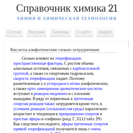
Справочник химика 21
ХИМИЯ И ХИМИЧЕСКАЯ ТЕХНОЛОГИЯ
Статьи
Рисунки
Таблицы
О сайте
English
Кислоты алифатические сильно затрудненные
Сильно влияют на
этерификацию
пространственные факторы
. С ростом объема
алкильных остатков, связанных с
карбоксильной
группой
, а также со спиртовым гидроксилом,
скорость этерификации
падает. Поэтому
разветвленные у а-
углеродного атома
алифатические,
а также
орто-замещенные
ароматические кислоты
вступают в
реакцию медленно
и с плохими
выходами. В ряду от первичных к
третичным
спиртам
реакция также
затрудняется кроме того, в
условиях реакции
(
сильнокислая среда
) параллельно
возрастает и тенденция к
превращению спиртов
в
простые эфиры
и олефины (разд. Г, 3.1.1.1 табл. 29).
Как следствие последнего,
эфиры третичных спиртов
прямой этерификацией
получаются лишь с
очень