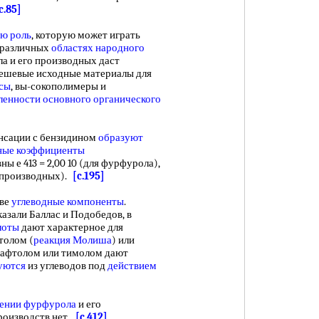
c.85]
ю роль
, которую может играть
 различных
областях народного
а и его производных даст
ешевые исходные материалы для
ссы
, вы-сокополимеры и
енности основного органического
сации с бензидином
образуют
ные коэффициенты
ны е 413 = 2,00 10 (для фурфурола),
 производных).
[c.195]
аве
углеводные компоненты
.
азали Баллас и Подобедов, в
лоты
дают характерное для
толом (
реакция Молиша
) или
нафтолом или тимолом дают
уются
из углеводов под
действием
ении фурфурола
и его
роизводств нет.
[c.412]