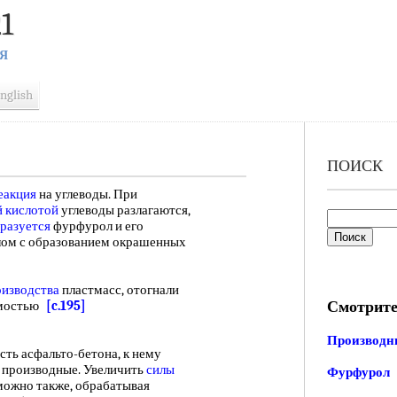
1
Я
nglish
ПОИСК
еакция
на углеводы. При
 кислотой
углеводы разлагаются,
разуется
фурфурол и его
лом с образованием окрашенных
оизводства
пластмасс, отогнали
Смотрите
тимостью
[c.195]
Производн
ь асфальто-бетона, к нему
о производные. Увеличить
силы
Фурфурол
ожно также, обрабатывая