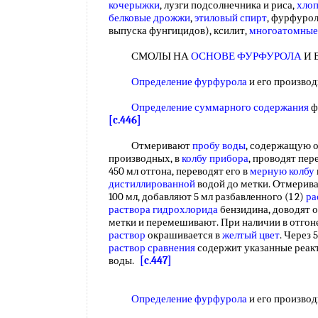
кочерыжки
, лузги подсолнечника и риса,
хло
белковые дрожжи
,
этиловый спирт
, фурфурол
выпуска фунгицидов), ксилит,
многоатомные
СМОЛЫ НА
ОСНОВЕ ФУРФУРОЛА
И 
Определение фурфурола
и его произв
Определение суммарного содержания
ф
[c.446]
Отмеривают
пробу воды
, содержащую о
производных, в
колбу прибора
, проводят пе
450 мл отгона, переводят его в
мерную колбу
дистиллированной
водой до метки. Отмерива
100 мл, добавляют 5 мл разбавленного (1 2)
ра
раствора гидрохлорида
бензидина, доводят 
метки и перемешивают. При наличии в отгон
раствор
окрашивается в
желтый цвет
. Через
раствор сравнения
содержит указанные реак
воды.
[c.447]
Определение фурфурола
и его производны