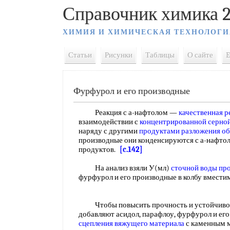
Справочник химика 2
ХИМИЯ И ХИМИЧЕСКАЯ ТЕХНОЛОГИ
Статьи
Рисунки
Таблицы
О сайте
E
Фурфурол и его производные
Реакция с а-нафтолом —
качественная р
взаимодействии с
концентрированной серной
наряду с другими
продуктами разложения об
производные они конденсируются с а-нафто
продуктов.
[c.142]
На анализ взяли У(мл)
сточной воды пр
фурфурол и его производные в колбу вмес
Чтобы повысить прочность и устойчивост
добавляют асидол, парафлоу, фурфурол и ег
сцепления
вяжущего материала
с каменным м