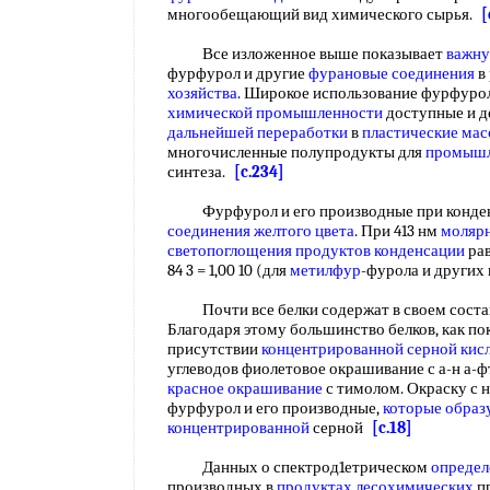
многообещающий вид химического сырья.
[
Все изложенное выше показывает
важну
фурфурол и другие
фурановые соединения
в
хозяйства
. Широкое использование фурфурол
химической промышленности
доступные и д
дальнейшей переработки
в
пластические ма
многочисленные полупродукты для
промышл
синтеза.
[c.234]
Фурфурол и его производные при конден
соединения
желтого цвета
. При 413 нм
моляр
светопоглощения
продуктов конденсации
рав
84 3 = 1,00 10 (для
метилфур
-фурола и других
Почти все белки содержат в своем сост
Благодаря этому большинство белков, как пок
присутствии
концентрированной серной кис
углеводов фиолетовое окрашивание с а-н а-ф
красное окрашивание
с тимолом. Окраску с 
фурфурол и его производные,
которые образ
концентрированной
серной
[c.18]
Данных о спектрод1етрическом
определ
производных в
продуктах лесохимических
п