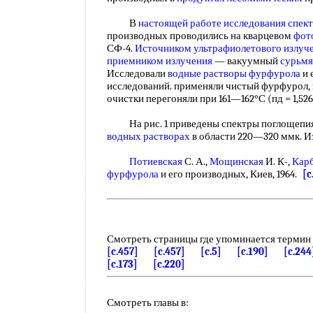
В
настоящей работе
исследования спек
производных проводились на кварцевом
фот
СФ-4.
Источником ультрафиолетового излуч
приемником излучения
— вакуумный
сурьмя
Исследовали
водные растворы фурфурола
и 
исследований. применяли чистый фурфурол,
очистки перегоняли при 161—162°С (пд = 1,52
На рис. 1 приведены спектры поглощепия 
водных растворах
в области 220—320 ммк. И
Потиевская
С. А.,
Мощинская
И. К-,
Кар
фурфурола
и его производных, Киев, 1964.
[c
Смотреть страницы где упоминается термин
[c.457]
[c.457]
[c.5]
[c.190]
[c.244
[c.173]
[c.220]
Смотреть главы в: