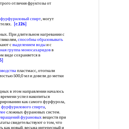
строго отличия фруктозы от
о
фурфуриловый спирт
, могут
ателях.
[c.126]
ных. При длительном нагревании с
гликолям,
способны образовывать
екают с
выделением воды
и с
ная группа моносахаридов
в
ом виде сохраняется в
5]
зводства
пластмасс, отогнали
остью 500,0 мл и довели до метки
дных в этом направлении началось
 времени успел накопиться
рированию как самого фурфурола,
е
фурфурилового спирта
,
лее
сложных фурановых систем.
евращений фурановых
веществ при
ьтаты свидетельствуют о том, что
ь как новый, весьма интересный и