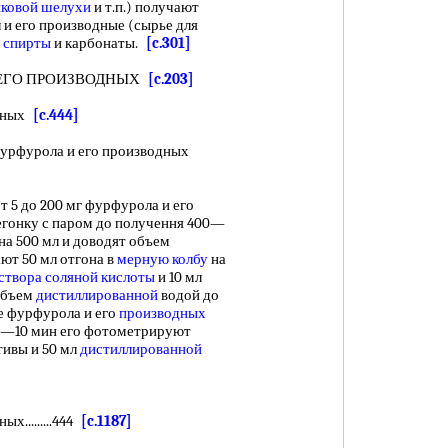
пковой шелухи
и т.п.) получают
 и его производные (сырье для
 спирты
и карбонаты.
[c.301]
ЕГО ПРОИЗВОДНЫХ
[c.203]
одных
[c.444]
урфурола и его производных
т 5 до 200 мг фурфурола и его
регонку с паром до получення 400—
на 500 мл и доводят объем
ют 50 мл отгона в
мерную колбу
на
створа соляной кислоты
и 10 мл
объем
дистиллированной
водой до
е фурфурола и его
производных
 5—10 мин его фотометрируют
тивы и 50 мл
дистиллированной
х.........444
[c.1187]