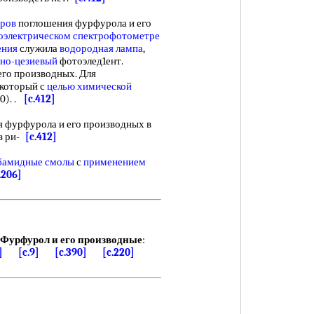
тров
поглошения фурфурола и его
оэлектрическом спектрофотометре
ения
служила
водородная лампа
,
но-цезиевый
фотоэлед1ент.
его производных. Для
 который с
целью химической
60). .
[c.412]
фурфурола и его производных в
з ри-
[c.412]
бамидные смолы
с
применением
.206]
Фурфурол и его производные
:
]
[c.9]
[c.390]
[c.220]