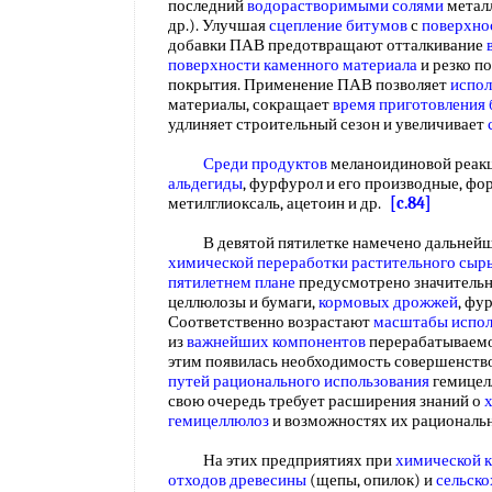
последний
водорастворимыми солями
металл
др.). Улучшая
сцепление битумов
с
поверхно
добавки ПАВ предотвращают отталкивание
поверхности каменного материала
и резко п
покрытия. Применение ПАВ позволяет
испол
материалы, сокращает
время приготовления
удлиняет строительный сезон и увеличивает
Среди продуктов
меланоидиновой реак
альдегиды
, фурфурол и его производные, фо
метилглиоксаль, ацетоин и др.
[c.84]
В девятой пятилетке намечено дальнейш
химической
переработки растительного сыр
пятилетнем плане
предусмотрено значитель
целлюлозы и бумаги,
кормовых дрожжей
, фу
Соответственно возрастают
масштабы испол
из
важнейших компонентов
перерабатываем
этим появилась необходимость совершенство
путей рационального использования
гемицелл
свою очередь требует расширения знаний о
гемицеллюлоз
и возможностях их рациональ
На этих предприятиях при
химической к
отходов древесины
(щепы, опилок) и
сельско