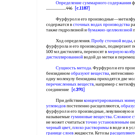
Определение суммарного содержания
ф
......................446
[c.1187]
Фурфурол и его производные—метилфу
содержатся в
сточных водах производства
ра
также гидролизной и
бумажно-целлюлозной
п
Ход определения.
Пробу сточной воды
,
фурфурола и его производных, подвергают п
500 мл дистиллята, переносят в
мерную колбу
дистиллированной
водой до метки и перем
Сущность метода
. Фурфурол и его про
бензидином
образуют вещества
, интенсивн
одну молекулу бензидина приходятся две мол
перечисленных веществ
, например с метил
соединение
[c.391]
При действии
концентрированных мине
углеводов
постепенно расщепляются,
образу
фурфурол и его производные, левулиновую и
называемые
гуминовые вещества
.
Сложное с
не может считаться
точно установленным
он
черный цвет
,
плохо растворимы
в воде и в у
границе слоев
жидкости. Кетозы
расщепляют