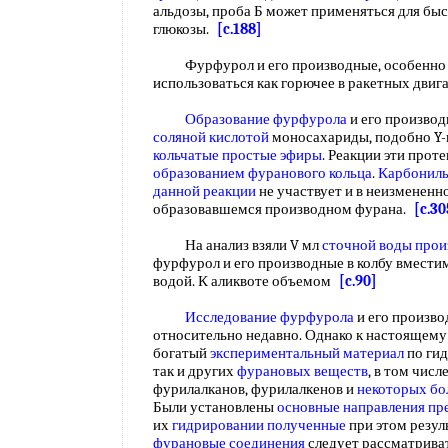
альдозы, проба Б может применяться для бы
глюкозы.
[c.188]
Фурфурол и его производные, особенн
использоваться как горючее в ракетных двиг
Образование фурфурола
и его производ
соляной кислотой
моносахариды, подобно Y-
кольчатые простые эфиры
. Реакции эти прот
образованием фуранового кольца
.
Карбониль
данной реакции
не участвует и в неизмененн
образовавшемся производном фурана.
[c.30
На анализ взяли V мл
сточной воды прои
фурфурол и его производные в колбу вместим
водой. К аликвоте объемом
[c.90]
Исследование фурфурола
и его произво
относительно недавно. Однако к настоящему
богатый
экспериментальный материал
по гид
так и других
фурановых веществ
, в том числ
фурилалканов, фурилалкенов и
некоторых бо
Были установлены
основные направления
пр
их
гидрировании полученные
при этом резул
фурановые соединения
следует рассматриват