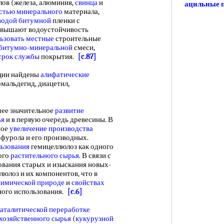
ов (железа, алюминия,
свинца
и
ацильные 
стью минерального
материала,
водой битумной
пленки с
овышают водоустойчивость
ьзовать местные
строительные
битумно-минеральной
смеси,
срок службы
покрытия.
[c.87]
ции найдены
алифатические
рмальдегид, диацетил,
ее значительное
развитие
ья
и в первую очередь древесины. В
ное
увеличение производства
рфурола и его производных.
ьзования
гемицеллюлоз как одного
ого
растительного сырья
. В связи с
вания старых и изыскания новых-
юлоз и их компонентов, что в
химической природе
и
свойствах
ного использования.
[c.6]
аталитической
переработке
хозяйственного сырья
(
кукурузной