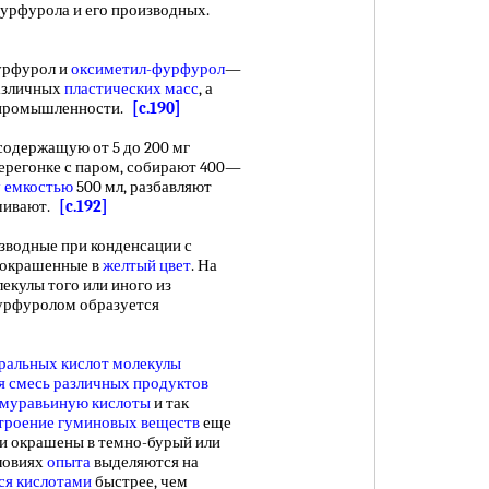
урфурола и его производных.
рфурол и
оксиметил-фурфурол
—
зличных
пластических масс
, а
ромышленности.
[c.190]
 содержащую от 5 до 200 мг
ерегонке с паром, собирают 400—
 емкостью
500 мл, разбавляют
ешивают.
[c.192]
изводные при конденсации с
о окрашенные в
желтый цвет
. На
екулы того или иного из
фурфуролом образуется
ральных кислот
молекулы
я смесь
различных продуктов
муравьиную кислоты
и так
троение
гуминовых веществ
еще
и окрашены в темно-бурый или
словиях
опыта
выделяются на
ся кислотами
быстрее, чем