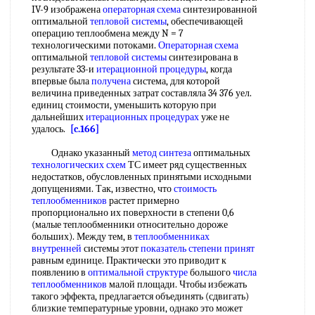
IV-9 изображена
операторная схема
синтезированной
оптимальной
тепловой системы
, обеспечивающей
операцию теплообмена между N = 7
технологическими потоками.
Операторная схема
оптимальной
тепловой системы
синтезирована в
результате 33-и
итерационной процедуры
, когда
впервые была
получена
система, для которой
величина приведенных затрат составляла 34 376 уел.
единиц стоимости, уменьшить которую при
дальнейших
итерационных процедурах
уже не
удалось.
[c.166]
Однако указанный
метод синтеза
оптимальных
технологических схем
ТС имеет ряд существенных
недостатков, обусловленных принятыми исходными
допущениями. Так, известно, что
стоимость
теплообменников
растет примерно
пропорционально их поверхности в степени 0,6
(малые теплообменники относительно дороже
больших). Между тем, в
теплообменниках
внутренней
системы этот
показатель степени
принят
равным единице. Практически это приводит к
появлению в
оптимальной структуре
большого
числа
теплообменников
малой площади. Чтобы избежать
такого эффекта, предлагается объединять (сдвигать)
близкие температурные уровни, однако это может