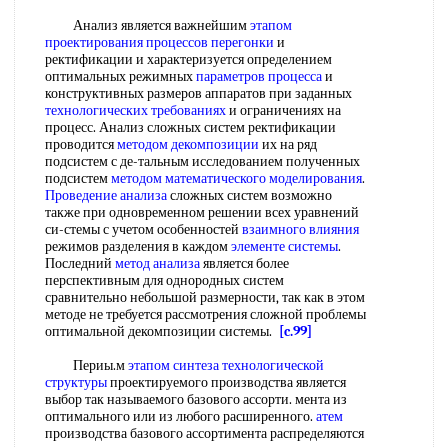
Анализ является важнейшим
этапом
проектирования
процессов перегонки
и
ректификации и характеризуется определением
оптимальных режимных
параметров процесса
и
конструктивных размеров аппаратов при заданных
технологических требованиях
и ограничениях на
процесс. Анализ сложных систем ректификации
проводится
методом декомпозиции
их на ряд
подсистем с де-тальным исследованием полученных
подсистем
методом математического моделирования
.
Проведение анализа
сложных систем возможно
также при одновременном решении всех уравнений
си-стемы с учетом особенностей
взаимного влияния
режимов разделения в каждом
элементе системы
.
Последний
метод анализа
является более
перспективным для однородных систем
сравнительно небольшой размерности, так как в этом
методе не требуется рассмотрения сложной проблемы
оптимальной декомпозиции системы.
[c.99]
Периы.м
этапом синтеза
технологической
структуры
проектируемого производства является
выбор так называемого базового ассорти. мента из
оптимального или из любого расширенного.
атем
производства базового ассортимента распределяются