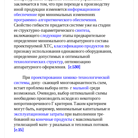
заключается в том, что при переходе к производству
иной продукции изменяется
информационное
обеспечение
при минимальных изменениях
программно-алгоритмического обеспечения
.
Свойство гибкости придается системе уже на стадии
ее структурно-параметрического
синтеза
,
включающего
следующие
этапы предварительное
определение минимального аппаратурного состава
проектируемой ХТС,
классификацию продуктов
по
признаку использования одинакового оборудования,
определение допустимых и оптимальной
технологических структур
, оптимизацию
аппаратурного оформления.
[c.530]
При
проектировании химико-технологической
системы
, допу- скающей многовариантность схем,
встает проблема выбора опти- г
мальной
среди
возможных. Очевидно, выбор оптимальной схемы
необходимо производить исходя из некоторого
непротиворечивого Г критерия. Таким критерием
могут быть, например, минимальные капитальные и
эксплуатационные затраты
при выполнении тре-
бований на
конечные продукты
с максимальной
утилизацией мате- у риальных и тепловых потоков.
[c.15]