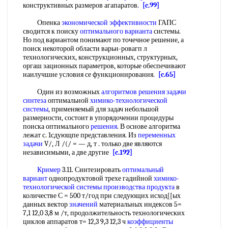
конструктивных размеров агапаратов.
[c.99]
Опенка
экономической эффективности
ГАПС
сводится к поиску
оптимального варианта
системы.
Но под вариантом понимают по точечное решение, а
поиск некоторой области варьн-ровагп л
технологических, конструкционных, структурных,
оргаш зационных параметров, которые обеспечивают
наилучшие условия се функционирования.
[c.65]
Один из возможных
алгоритмов решения
задачи
синтеза
оптимальной
химико-технологической
системы
, применяемый для задач небольшой
размерности, состоит в упорядочении процедуры
поиска оптимального
решения
. В основе алгоритма
лежат с. 1сдующпе представления. Из
переменных
задачи
V/, Л /(/ = — д, т . только две являются
независимыми, а две другие
[c.192]
Кример
3.11. Синтезировать
оптимальный
вариант
однопродуктовой трехе гадийной
химико-
технологической системы производства
продукта
в
количестве С = 500 т/год при следующих исход[[ых
данных вектор
значений
материальных индексов 5=
7,1 12,0 3,8 м /т, продолжительность технологических
циклов аппаратов т= 12,3 9,3 12,3 ч
коэффициенты