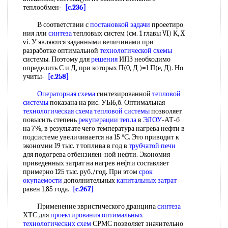
теплообмен-
[c.236]
В соответствии с
постановкой задачи
проеетиро
ния лли
синтеза
тепловых систем (см. 1 главы VI) К, X
vi. У являются заданными величинами при
разработке оптимальной
технологической схемы
системы. Поэтому для
решения
ИПЗ необходимо
определить С и Д, при которых П(0, Д )=1 П(е, Д). Но
учиты-
[c.258]
Операторная схема
синтезированной
тепловой
системы
показана на рис. УЫ6,б. Оптимальная
технологическая схема
тепловой системы
позволяет
повысить степень
рекуперации тепла
в
ЭЛОУ
-АТ-б
на 7%, в результате чего температура нагрева нефти в
подсистеме увеличивается на 15 °С. Это приводит к
экономии 19 тыс. т топлива в год в
трубчатой печи
для подогрева отбензияен-ной нефти. Экономия
приведенных затрат на нагрев нефти составляет
примерно 125 тыс. руб./год. При этом
срок
окупаемости
дополнительных
капитальных затрат
равен 1,85 года.
[c.267]
Применение эвристического дранципа
синтеза
ХТС для
проектирования оптимальных
технологических схем
СРМС позволяет значительно