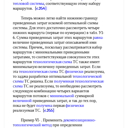
тепловой системы
, соответствующую этому набору
маршрутов.
[c.254]
Теперь можно легко найти нижнюю границу
приведенных затрат искомой оптимальной схемы
системы. Для этого достаточно рассмотреть четыре
нижних маршрута (первые по нумерации) в табл. У1-
6. Сумма приведенных затрат этих маршрутов
равна
величине приведенных затрат описываемой ими
системы. Причем,, поскольку рассматривается набор
маршрутов с минимальными приведенными
затратами, то соответствующая совокупности этих
маршрутов
технологическая схема
ТС также имеет
минимальную величину приведенных затрат. Если
эта
технологическая схема
ТС
физически
реализуема,
то задача разработки оптимальной
технологической
схемы
ТС решена. Если
полученная технологическая
схема
ТС не реализуема, то необходимо рассмотреть
следующую комбинацию четырех вариантов
маршрутов потоков с
минимальной
суммарной
величиной
приведенных затрат, и так до тех пор,
пока не будет
получена
первая
физически
реализуемая ТС.
[c.255]
Пример VI- . Применить
декомпозиционно-
топологический метод
при определении