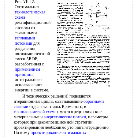
Рис. VII-I2.
Оптимальная
технологическая
схема
ректификационной
системы со
связанными
тепловыми
потоками
для
разделения
пятикомпонентной
смесн AB DE,
разработанная с
применением
принципа
интегрального
использоваиия
энергии в системе.
И технических решений) появляются
итерационные циклы, охватывающие
обратными
связями
отдельные этапы. Кроме того, в
технологической схеме
имеются рециклические
материальные и
энергетические потоки
, параметры
которых при декомпозиционной стратегии
проектирования необходимо уточнять итерационно.
Поэтому
проектирование оптимальных