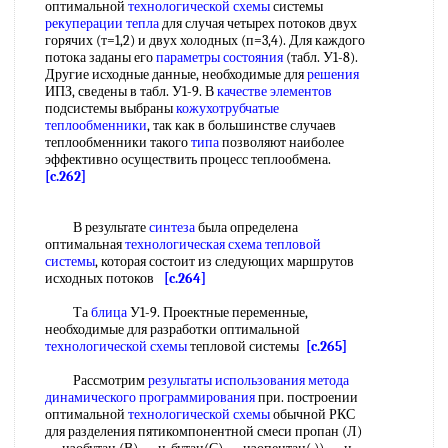
оптимальной
технологической схемы
системы
рекуперации тепла
для случая четырех потоков двух
горячих (т=1,2) и двух холодных (п=3,4). Для каждого
потока заданы его
параметры состояния
(табл. У1-8).
Другие исходные данные, необходимые для
решения
ИПЗ, сведены в табл. У1-9. В
качестве элементов
подсистемы выбраны
кожухотрубчатые
теплообменники
, так как в большинстве случаев
теплообменники такого
типа
позволяют наиболее
эффективно осуществить процесс теплообмена.
[c.262]
В результате
синтеза
была определена
оптимальная
технологическая схема
тепловой
системы
, которая состоит из следующих маршрутов
исходных потоков
[c.264]
Та
блица
У1-9. Проектные переменные,
необходимые для разработки оптимальной
технологической схемы
тепловой системы
[c.265]
Рассмотрим
результаты использования
метода
динамического программирования
при. построении
оптимальной
технологической схемы
обычной РКС
для разделения пятикомпонентной смеси пропан (Л)