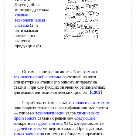
Двустадийная
многопродуктовая
химико-
технологическая
система
(а) и
оптимальная
очере.аность
выпуска
продукции (б)
Оптимальное расписание работы
химико-
технологической системы
, состоящей из пяти
аппаратурных стадий (по одному аппарату на
стадии), при сле-1ующих значениях регламентных
длительностей технологических циклов
[c.302]
Разработка оптимальных
технологических схем
однородных тепловых и ректификационных систем
— типовых
технологически
узлов
химических
производств
связана с решением
следующей
конкретной
задачи синтеза
ХТС, которая является
задачей синтеза
четвертого класса. При заданных
типах элементов
системы необходимо определить