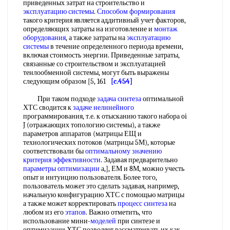
приведенных затрат на строительство и
эксплуатацию системы
.
Способом формирования
такого критерия является аддитивный учет факторов,
определяющих затраты на изготовление и
монтаж
оборудования
, а также затраты на
эксплуатацию
системы
в течение определенного периода времени,
включая стоимость энергии. Приведенные затраты,
связанные со строительством и эксплуатацией
тенлообменной системы, могут быть выражены
следующим образом [5, 161
[c.454]
При таком подходе
задача синтеза
оптимальной
ХТС сводится к
задаче нелинейного
программирования, т.е. к отысканию такого набора oi
J (отражающих топологию системы), а также
параметров аппаратов (матрицы ЕЩ и
технологических потоков (матрицы 5М), которые
соответствовали бы
оптимальному значению
критерия эффективности
. Задавая предварительно
параметры оптимизации
а,], ЕМ и 8М, можно учесть
опыт и интуицию пользователя. Более того,
пользователь может это сделать задавая, например,
начальную конфигурацию ХТС с помощью матрицы
а также может корректировать
процесс синтеза
на
любом из его
этапов
. Важно отметить, что
использование мини-
моделей
при синтезе и
оптимизации ХТС позволяет рассматривать их как