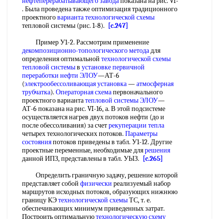
нефтеперерабатывающего завода
показана на рис. VI-
. Была проведена также оптимизация традиционного
проектного
варианта технологической схемы
тепловой системы (рис. 1-8).
[c.247]
Пример У1-2. Рассмотрим применение
декомпозиционно-топологического метода
для
определения оптимальной
технологической схемы
тепловой системы
в
установке первичной
переработки нефти
ЭЛОУ
—АТ-6
(
электрообессоливающая установка
—
атмосферная
трубчатка
).
Операторная схема
первоначального
проектного варианта
тепловой системы
ЭЛОУ
—
АТ-6 показана на рис. VI-16, а. В этой подсистеме
осуществляется нагрев двух потоков нефти (до и
после обессоливания) за счет
рекуперации тепла
четырех технологических потоков.
Параметры
состояния
потоков приведены в табл. У1-12. Другие
проектные переменные, необходимые для
решения
данной ИПЗ, представлены в табл. УЫЗ.
[c.265]
Определить граничную задачу, решение которой
представляет собой
физически
реализуемый набор
маршрутов исходных потоков, образующих нижнюю
границу КЭ
технологической схемы
ТС, т. е.
обеспечивающих минимум приведенных затрат.
Построить оптимальную
технологическую схему