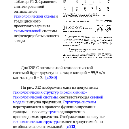
Таблица У1-3. Сравнение
синтезированной
оптимальной
технологической схемы
и
традиционного
проектного варианта
схемы тепловой
системы
нефтеперерабатывающего
завода
Для 120° С оптимальной технологической
системой будет двухступенчатая, в которой = 99,9 л/л
кат-час при Я = 2.
[c.280]
Нп рис. 3.12 изображена одна пз допустимых
технологических структур
гибкой
химико-
технологической системы
, соответствующая
сетевой
модели
выпуска продукции.
Структура системы
перестраивается в процессе функционирования
трижды — по числу
групп
одновременно
производимых продуктов. Изображенная на рисунке
технологическая структура
является допустимой, но
не обязательно оптимальной.
[c.213]