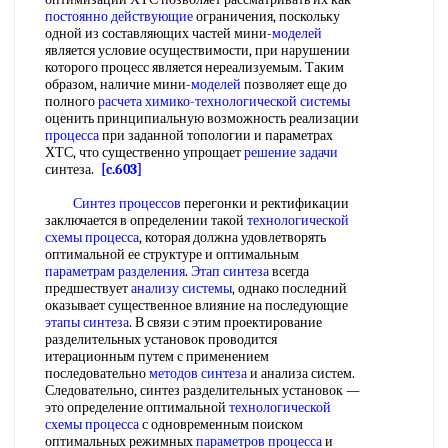
постоянно действующие
ограничения, поскольку
одной из составляющих частей мини-
моделей
является условие осуществимости, при нарушении
которого процесс является нереализуемым. Таким
образом, наличие мини-
моделей
позволяет еще до
полного
расчета химико-технологической системы
оценить принципиальную возможность реализации
процесса
при заданной топологии и параметрах
ХТС, что существенно упрощает
решение задачи
синтеза.
[c.603]
Синтез процессов
перегонки и ректификации
заключается в определении такой
технологической
схемы процесса
, которая должна удовлетворять
оптимальной ее структуре и оптимальным
параметрам разделения
.
Этап синтеза
всегда
предшествует
анализу системы
, однако последний
оказывает существенное влияние на последующие
этапы синтеза
. В связи с этим проектирование
разделительных установок проводится
итерационным путем с применением
последовательно
методов синтеза
и анализа систем.
Следовательно, синтез разделительных установок —
это определение оптимальной
технологической
схемы процесса
с одновременным поиском
оптимальных режимных
параметров процесса
и