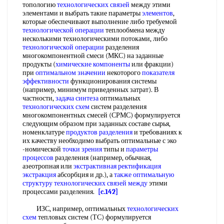
топологию
технологических связей
между этими
элементами и выбрать такие параметры
элементов
,
которые обеспечивают выполнение либо требуемой
технологической операции
теплообмена между
несколькими технологическими потоками, либо
технологической операции
разделения
многокомпонентной смеси (МКС) на заданные
продукты (
химические компоненты
или фракции)
при
оптимальном значении
некоторого
показателя
эффективности
функционирования системы
(например, минимум приведенных затрат). В
частности,
задача синтеза
оптимальных
технологических схем
систем разделения
многокомпонентных смесей (СРМС) формулируется
следующим образом при заданных составе сырья,
номенклатуре
продуктов разделения
и требованиях к
их качеству необходимо выбрать оптимальные с эко
-номической
точки зрения
типы и
параметры
процессов
разделения (например, обычная,
азеотропная или
экстрактивная ректификация
экстракция
абсорбция и др.), а
также оптимальную
структуру технологических
связей между
этими
процессами разделения.
[c.142]
ИЗС, например, оптимальных
технологических
схем
тепловых систем (ТС) формулируется