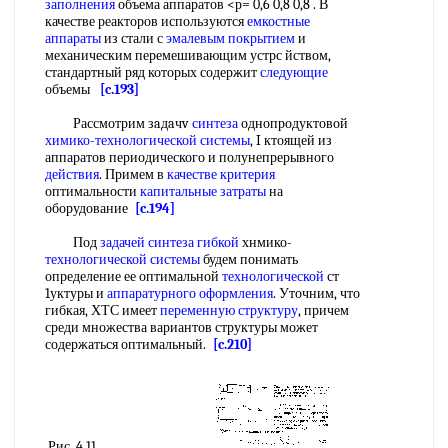
заполнения
объема аппаратов <р= 0,6 0,8 0,8 . В
качестве реакторов используются
емкостные
аппараты
из стали с
эмалевым покрытием
и
механическим перемешивающим устрс йством,
стандартный ряд которых содержит
следующие
объемы
[c.193]
Рассмотрим зaдaчv
синтеза
однопродуктовой
химико-технологической системы
, I ктоящей из
аппаратов периодического и полунепрерывного
действия
. Примем в
качестве критерия
оптимальности
капитальные затраты
на
оборудование
[c.194]
Под
задачей синтеза
гибкой
хнмико-
технологической системы
будем понимать
определение ее оптимальной
технологической
ст
1уктуры и
аппаратурного оформления
. Уточним, что
гибкая, ХТС имеет
переменную структуру
, причем
среди множества вариантов структуры может
содержаться оптимальный.
[c.210]
Рис. 4.11.