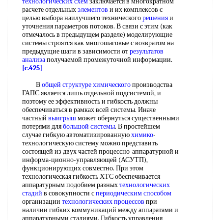
технологических схем
заключается в многократном
расчете отдельных
элементов
и их комплексов с
целью выбора наилучшего технического
решения
и
уточнения параметров потоков. В связи с этим (как
отмечалось в предыдущем разделе) моделирующие
системы строятся как многошаговые с возвратом на
предыдущие шаги в зависимости от
результатов
анализа
получаемой промежуточной информации.
[c.425]
В
общей
структуре химического
производства
ГАПС является лишь отдельной подсистемой, и
поэтому ее эффективность и гибкость должны
обеспечиваться в рамках всей системы. Иначе
частный
выигрыш
может обернуться существенными
потерями для
большой системы
. В простейшем
случае гибкую автоматизированную
химико
-
технологическую систему можно представить
состоящей из двух частей процессно-аппаратурной и
информа-ционно-управляющей (АСУТП),
функционирующих совместно. При этом
технологическая гибкость ХТС обеспечивается
аппаратурным подобием разных
технологических
стадий
в совокупности с
периодическим способом
организации
технологических процессов
при
наличии гибких коммуникаций между аппаратами и
аппаратурными стадиями. Гибкость управления