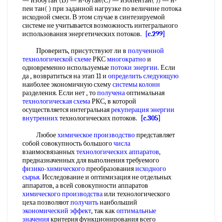
— изобутан (В) — н-бутан(С) — изопентан( )) — н-
пен тан( ) при заданной нагрузке по величине потока
исходной смеси. В этом случае в синтезируемой
системе не учитывается возможность интегрального
использования энергетических потоков.
[c.299]
Проверить, присутствуют ли в
полученной
технологической схеме
РКС
многократно
и
одновременно используемые
потоки энергии
. Если
да , возвратиться на этап 11 и
определить следующую
наиболее экономичную схему
системы колонн
разделения. Если нет , то
получена
оптимальная
технологическая схема
РКС, в которой
осуществляется интегральная
рекуперация
энергии
внутренних
технологических потоков.
[c.305]
Любое
химическое производство
представляет
собой совокупность большого
числа
взаимосвязанных
технологических аппаратов
,
предназначенных для выполнения требуемого
физико-химического
преобразования
исходного
сырья
. Исследование и оптимизация не отдельных
аппаратов, а всей совокупности аппаратов
химического производства
или технологического
цеха позволяют
получить
наибольший
экономический эффект
, так как
оптимальные
значения
критерия функционирования всего