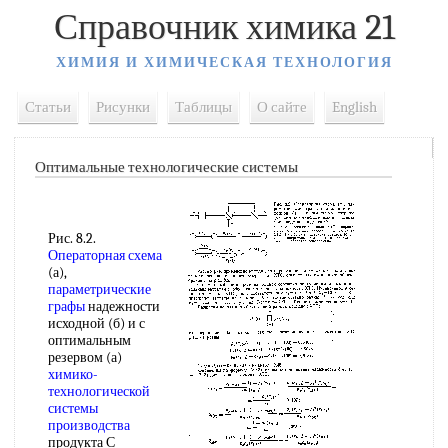
Справочник химика 21
ХИМИЯ И ХИМИЧЕСКАЯ ТЕХНОЛОГИЯ
Статьи
Рисунки
Таблицы
О сайте
English
Оптимальные технологические системы
Рис. 8.2.
Операторная схема
(а),
параметрические
графы
надежности
исходной (б) и с
оптимальным
резервом (а)
химико-
технологической
системы
производства
продукта С