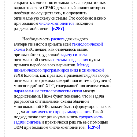
сократить количество возможных альтернативных
вариантов схем СРМС, детальный анализ которых
необходимо осуществлять, и определить
оптимальную схему системы. Это особенно важно
при большом
числе компонентов
исходной
разделяемой смеои.
[c.287]
Необходимость
расчета
для каждого
альтернативного варианта всей
технологической
схемы
РКС делает, как отмечалось выше,
чрезвычайно трудоемкой
задачу синтеза
оптимальной схемы
системы разделения
путем
прямого перебора всех вариантов.
Метод
динамического программирования
в
химической
теХ)Нологии, как правило, применяется для выбора
оптимального ргжима каждой подсистемы (ступени)
многостадийной ХТС, содержащей последовательно-
параллельные технологические связи
между
подсистемами. Ниже будет показано, что и задача
разработки оптимальной схемы обычной
многоколошой РКС может быть сформулирована как
задача
динамического программирования
. Такой
подход позволяет резко уменьшить
трудоемкость
задачи синтеза
и практически решать ее с помощью
ЭВМ при большом числе компонентов.
[c.296]