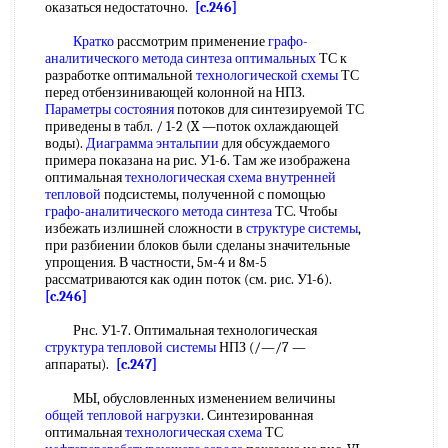
оказаться недостаточно.
[c.246]
Кратко
рассмотрим применение
графо-
аналитического метода
синтеза оптимальных
ТС к
разработке оптимальной
технологической схемы
ТС
перед отбензинивающей колонной на НПЗ.
Параметры состояния
потоков для синтезируемой ТС
приведены в табл. / 1-2 (X —поток охлаждающей
воды).
Диаграмма энтальпии
для обсуждаемого
примера показана на рис. У1-6. Там же изображена
оптимальная
технологическая схема
внутренней
тепловой
подсистемы, полученной с помощью
графо-аналитического метода
синтеза
ТС. Чтобы
избежать излишней сложности в
структуре системы
,
при разбиении блоков были сделаны значительные
упрощения. В частности, 5м-4 и 8м-5
рассматриваются как один поток (см. рис. У1-6).
[c.246]
Рнс. У1-7. Оптимальная технологическая
структура тепловой системы
НПЗ (/—/7 —
аппараты).
[c.247]
МЫ, обусловленных изменением величины
общей
тепловой нагрузки
. Синтезированная
оптимальная
технологическая схема
ТС