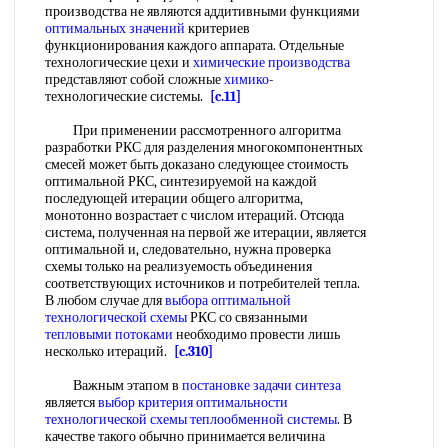
производства не являются аддитивными функциями
оптимальных значений
критериев
функционирования каждого аппарата. Отдельные
технологические цехи и
химические производства
представляют собой сложные
химико
-
технологические системы.
[c.11]
При применении рассмотренного алгоритма
разработки РКС для разделения многокомпонентных
смесей может быть доказано следующее стоимость
оптимальной РКС, синтезируемой на каждой
последующей итерации общего алгоритма,
монотонно возрастает с числом итераций. Отсюда
система, полученная на первой же итерации, является
оптимальной и, следовательно, нужна проверка
схемы только на реализуемость объединения
соответствующих источников и потребителей тепла.
В любом случае для
выбора оптимальной
технологической схемы
РКС со связанными
тепловыми потоками
необходимо провести лишь
несколько итераций.
[c.310]
Важным этапом в
постановке задачи
синтеза
является
выбор критерия оптимальности
технологической схемы
теплообменной системы
. В
качестве такого обычно принимается величина