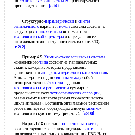
по
технологическим системам
проектируемого
производственно-
[c.161]
Структурно-
параметрически
й
синтез
оптимального
варианта
гибкой
системы состоит из
следующих
этапов синтеза
оптимальной
технологической структуры
и определения ее
оптимального аппаратурного состава (рис. 3.10).
[c.212]
Пример 4.5.
Химико-технологическая система
конвейерного
типа
состоит из т аппаратурных
стадий, каждая из которых представлена
единственным
аппаратом периодического действия
.
Аппаратурные стадии
связаны между
собой
непосредственно.
Известна
заданная
технологическим регламентом
суммарная
продолжительность
технологических операций
,
реализуемых в аппарате (время технологического
цикла аппарата). Составить оптимальное расписание
работы аппаратов, образующих данную
химико
-
технологическую систему (рис, 4.12).
[c.300]
На рис. IV-8 показаны
операторные схемы
,
соответствующие решениям подзадач
синтеза
на
последовательных этапах декомпозиции ИЗС. На рис.