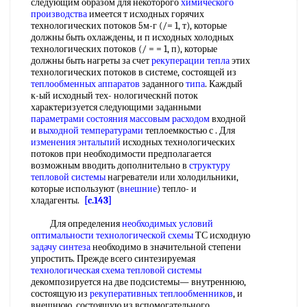
следующим образом для некоторого
химического
производства
имеется т исходных горячих
технологических потоков 5м-г (/= 1, т), которые
должны быть охлаждены, и п исходных холодных
технологических потоков (/ = = 1, п), которые
должны быть нагреты за счет
рекуперации тепла
этих
технологических потоков в системе, состоящей из
теплообменных аппаратов
заданного
типа
. Каждый
к-ый исходный тех- нологическнй поток
характеризуется следующими заданными
параметрами состояния
массовым расходом
входной
и
выходной температурами
теплоемкостью с . Для
изменения энтальпий
исходных технологических
потоков при необходимости предполагается
возможным вводить дополнительно в
структуру
тепловой системы
нагреватели или холодильники,
которые используют (
внешние
) тепло- и
хладагенты.
[c.143]
Для определения
необходимых условий
оптимальности
технологической схемы
ТС исходную
задачу синтеза
необходимо в значительной степени
упростить. Прежде всего синтезируемая
технологическая схема
тепловой системы
декомпозируется на две подсистемы— внутреннюю,
состоящую из
рекуперативных теплообменников
, и
внешнюю, состоящую из вспомогательного