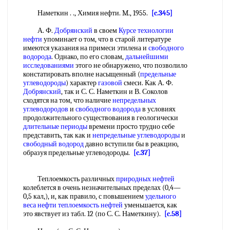
Наметкин . ., Химия нефти. M., 1955.
[c.345]
А. Ф.
Добрянский
в своем
Курсе технологии
нефти
упоминает о том, что в старой литературе
имеются указания на примеси этилена и
свободного
водорода
. Однако, по его словам,
дальнейшими
исследованиями
этого не обнаружено, что позволило
констатировать вполне насыщенный (
предельные
углеводороды
) характер
газовой
смеси. Как А. Ф.
Добрянский
, так и С. С. Наметкин и В. Соколов
сходятся на том, что наличие
непредельных
углеводородов
и
свободного водорода
в условиях
продолжительного существования в геологически
длительные периоды
времени просто трудно себе
представить, так как и
непредельные углеводороды
и
свободный водород
давно вступили бы в реакцию,
образуя предельные углеводороды.
[c.37]
Теплоемкость различных
природных нефтей
колеблется в очень незначительных пределах (0,4—
0,5 кал,), и, как правило, с повышением
удельного
веса
нефти теплоемкость нефтей
уменьшается, как
это явствует из табл. 12 (по С. С. Наметкину).
[c.58]