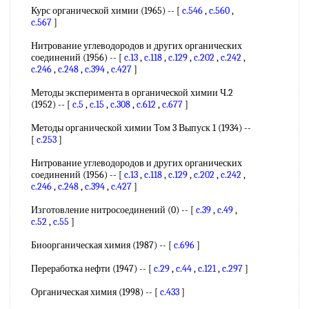
Курс органической химии (1965) -- [
c.546
,
c.560
,
c.567
]
Нитрование углеводородов и других органических
соединений (1956) -- [
c.13
,
c.118
,
c.129
,
c.202
,
c.242
,
c.246
,
c.248
,
c.394
,
c.427
]
Методы эксперимента в органической химии Ч.2
(1952) -- [
c.5
,
c.15
,
c.308
,
c.612
,
c.677
]
Методы органической химии Том 3 Выпуск 1 (1934) --
[
c.253
]
Нитрование углеводородов и других органических
соединений (1956) -- [
c.13
,
c.118
,
c.129
,
c.202
,
c.242
,
c.246
,
c.248
,
c.394
,
c.427
]
Изготовление нитросоединений (0) -- [
c.39
,
c.49
,
c.52
,
c.55
]
Биоорганическая химия (1987) -- [
c.696
]
Переработка нефти (1947) -- [
c.29
,
c.44
,
c.121
,
c.297
]
Органическая химия (1998) -- [
c.433
]