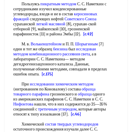
Пользуясь
пикратным методом
С. С. Наметкин с
сотрудниками изучил конденсированные
углеводороды, входя-и ие в состав
керосиновых
фракций
следующих нефтей
Советского Союза
сураханской
легкой
масляной
[8], сурахан-ской
отборной [9], майкопской [10], грозненской
парафииисток [11] и района Эмбы [12].
[c.42]
М. в.
Волькенштейном
и П. П.
Шорыгиным
[7]
один и тот же образец
бензина
был
исследован
методом комбинационного рассеяния света
, а в
лаборатории С. С. Наметкина— методом
дегидрогенизацпонного катализа. Данные,
полученные обоими методами, совпадали в пределах
ошибок опыта.
[c.175]
При
исследовании химическим методом
(нитрованием по Коновалову) состава
образца
товарного парафина
грозненского и
образца
одного
из американских парафинов С. С. Наметкин и С. С.
Нифонтова
нашли, что в них содержится до 25—35%
соединений с
третичным углеродом
, которые авторы
относят к типу изоалканов [17].
[c.46]
Химический
состав твердых углеводородов
остаточного происхождения изучали далее С. С.