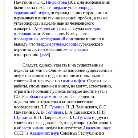
Наметкин и С. С.
Нифонтова
[301. Для исследований
были взяты тяжелые
твердые углеводороды
сураханской нефти
, оседаюш,ие при ее хранении и
перекачках в виде так называемой пробки , а также
углеводороды, выделенные из челекенского
озокерита.
Химический состав
изучал
методом
нитрования
по Коновалову. В результате
проведенных исследований
они также пришли к
выводу, что
твердые углеводороды
сураханского
церезина состоят в основном из
алканов
изостроения.
[c.53]
Следует, однако, указать и на существенные
недостатки книги. Одним из наиболее существенных
дефектов является недостаточное использование
советской литературы по
химии нефти
. Отдельные
работы, упоминаемые в книге, не могут, естественно,
отразить те большие успехи, которые достигнуты в
СССР в
области химии
нефти. Совершенно
недостаточно отражены в книге известные
исследования Л. Г.
Гурвича
, Н. Д. Зелинского, С. С.
Наметкина, А. В.
Топчиева
, Б. А. Казанского, Н. И.
Шуйкина
, К. П. Лавровского, В. С.
Гутыри
и других
советских исследователей, плодотворно работающих
в
области химии
нефти в институтах
Академии наук
СССР, в
Академиях наук
Союзных Республик и в