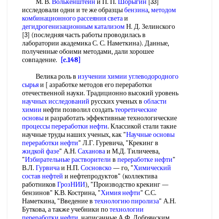
М. В.
Волькенштейн
и П. П.
Шорыгин
[33]
исследовали одни и те же образцы
бензина
,
методом
комбинационного рассеяния света
и
дегидрогенизационным катализом
Н. Д. Зелинского
[3] (последняя часть работы проводилась в
лаборатории академика С. С. Наметкина). Данные,
полученные обоими методами, дали хорошее
совпадение.
[c.148]
Велика роль в
изучении химии
углеводородного
сырья
и [ азработке методов его переработки
отечественной науки. Традиционно высокий уровень
научных исследований
русских ученых в
области
химии
нефти позволил создать
теоретические
основы
и разработать эффективные технологические
процессы переработки нефти
. Классикой стали такие
научные труды наших ученых, как "
Научные основы
переработки нефти
" Л.Г. Гуревича, "Крекинг в
жидкой фазе
" А.Н.
Саханова
и М.Д. Тиличеева,
"
Избирательные растворители
в
переработке нефти
"
В.Л.
Гурвича
и Н.П.
Сосновско
— го, "
Химический
состав нефтей
и нефтепродуктов" (коллектива
работников
ГрозНИИ
), "Производство крекинг —
бензинов" К.В. Кострина, "
Химия нефти
" С.С.
Наметкина, "Введение в
технологию пиролиза
" А.Н.
Буткова, а также учебники по
технологии
переработки нефти
, написанные А.Ф. Добрянским,