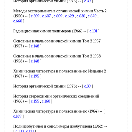
История органической химии (1976) -- [
c.39
]
Методы эксперимента в органической химии Часть 2
(1950) -- [
c.309
,
c.607
,
c.609
,
c.629
,
c.630
,
c.649
,
c.660
]
Радиационная химия полимеров (1966) -- [
c.101
]
Основные начала органической химии Том 2 1957
(1957) -- [
c.148
]
Основные начала органической химии Том 2 1958
(1958) -- [
c.148
]
Химическая литература и пользование ею Издание 2
(1967) -- [
c.195
]
История органической химии (1976) -- [
c.39
]
История стереохимии органических соединений
(1966) -- [
c.155
,
c.160
]
Химическая литература и пользование ею (1964) -- [
c.189
]
Полиизобутилен и сополимеры изобутилена (1962) --
[
c.103
,
c.171
]