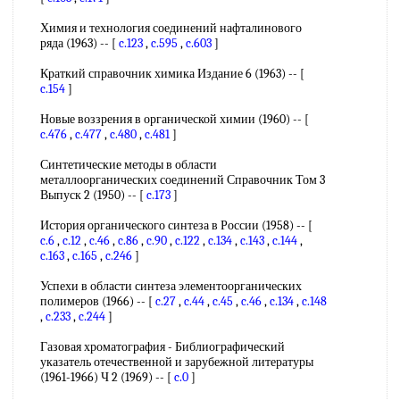
Химия и технология соединений нафталинового
ряда (1963) -- [
c.123
,
c.595
,
c.603
]
Краткий справочник химика Издание 6 (1963) -- [
c.154
]
Новые воззрения в органической химии (1960) -- [
c.476
,
c.477
,
c.480
,
c.481
]
Синтетические методы в области
металлоорганических соединений Справочник Том 3
Выпуск 2 (1950) -- [
c.173
]
История органического синтеза в России (1958) -- [
c.6
,
c.12
,
c.46
,
c.86
,
c.90
,
c.122
,
c.134
,
c.143
,
c.144
,
c.163
,
c.165
,
c.246
]
Успехи в области синтеза элементоорганических
полимеров (1966) -- [
c.27
,
c.44
,
c.45
,
c.46
,
c.134
,
c.148
,
c.233
,
c.244
]
Газовая хроматография - Библиографический
указатель отечественной и зарубежной литературы
(1961-1966) Ч 2 (1969) -- [
c.0
]