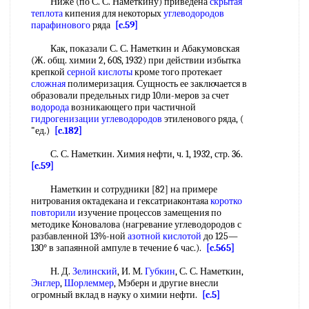
Ниже (по С. С. Наметкину) приведена
скрытая
теплота
кипения для некоторых
углеводородов
парафинового
ряда
[c.59]
Как, показали С. С. Наметкин и Абакумовская
(Ж. общ. химии 2, 60S, 1932) при действии избытка
крепкой
серной кислоты
кроме того протекает
сложная
полимеризация. Сущность ее заключается в
образовали предельных гидр 10ли-меров за счет
водорода
возникающего при частичной
гидрогенизации углеводородов
этиленового ряда, (
"ед.)
[c.182]
С. С. Наметкин. Химия нефти, ч. 1, 1932, стр. 36.
[c.59]
Наметкин и сотрудники [82] на примере
нитрования октадекана и гексатриаконтаяа
коротко
повторили
изучение процессов замещения по
методике Коновалова (нагревание углеводородов с
разбавленной 13%-ной
азотной кислотой
до 125—
130° в запаянной ампуле в течение 6 час.).
[c.565]
Н. Д.
Зелинский
, И. М.
Губкин
, С. С. Наметкин,
Энглер
,
Шорлеммер
, Мэберн и другие внесли
огромный вклад в науку о химии нефти.
[c.5]