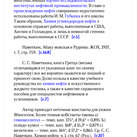
многочисленных
научно-исследовательских
институтах
нефтяной промышленности
. В главе о
происхождении нефти
совершенно недостаточно
использованы работы И. М.
Губкина
и его школы.
Таким образом,
Химия углеводородов нефти
л
основном отражает работы, выполненные в США,
Англии и Голландии, и лишь в немногой степени
работы, выполненные в СССР.
[c.5]
Наметкин, Абаку мовская и Руденко. ЖОХ, 1937,
т. 7, стр. 759.
[c.168]
С. С. Наметкина, книга Гретца (весьма
отличающаяся от указанных книг по своему
характеру) все же вероятно окажется не лишней и
принесет свою Долю пользы в качестве учебного
руководства по
химии нефти
и искусственного
жидкото топлива, а также в качестве справочного
пособия для специалистов нефтяников и
услехимиков.
[c.7]
Автор приводит неточные константы для уижии
Ябинзолов. Более точные коВстанты таковы а)
гемимеллитол
— темп. кип. 175°, d 19,6° = 0,895 Ъ)
псевдо-кумол — темп. кип. 168°, d 15,3° = 0,879 с)
мезитилен — темп. кип. 164°, d 17,1° = 0,865. Ср. С. С.
Наметкин, Химия нефти, ч. 1, стр. 67 (Ред.).
[c.37]