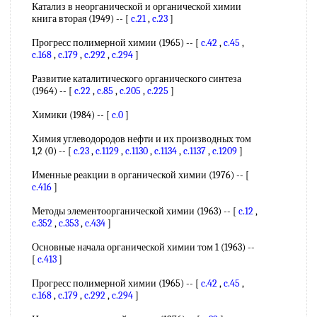
Катализ в неорганической и органической химии
книга вторая (1949) -- [
c.21
,
c.23
]
Прогресс полимерной химии (1965) -- [
c.42
,
c.45
,
c.168
,
c.179
,
c.292
,
c.294
]
Развитие каталитического органического синтеза
(1964) -- [
c.22
,
c.85
,
c.205
,
c.225
]
Химики (1984) -- [
c.0
]
Химия углеводородов нефти и их производных том
1,2 (0) -- [
c.23
,
c.1129
,
c.1130
,
c.1134
,
c.1137
,
c.1209
]
Именные реакции в органической химии (1976) -- [
c.416
]
Методы элементоорганической химии (1963) -- [
c.12
,
c.352
,
c.353
,
c.434
]
Основные начала органической химии том 1 (1963) --
[
c.413
]
Прогресс полимерной химии (1965) -- [
c.42
,
c.45
,
c.168
,
c.179
,
c.292
,
c.294
]