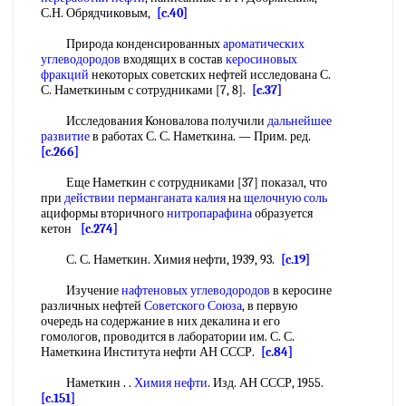
С.Н. Обрядчиковым,
[c.40]
Природа конденсированных
ароматических
углеводородов
входящих в состав
керосиновых
фракций
некоторых советских нефтей исследована С.
С. Наметкиным с сотрудниками [7, 8].
[c.37]
Исследования Коновалова получили
дальнейшее
развитие
в работах С. С. Наметкина. — Прим. ред.
[c.266]
Еще Наметкин с сотрудниками [37] показал, что
при
действии перманганата калия
на
щелочную соль
ациформы вторичного
нитропарафина
образуется
кетон
[c.274]
С. С. Наметкин. Химия нефти, 1939, 93.
[c.19]
Изучение
нафтеновых углеводородов
в керосине
различных нефтей
Советского Союза
, в первую
очередь на содержание в них декалина и его
гомологов, проводится в лаборатории им. С. С.
Наметкина Института нефти АН СССР.
[c.84]
Наметкин . .
Химия нефти
. Изд. АН СССР, 1955.
[c.151]