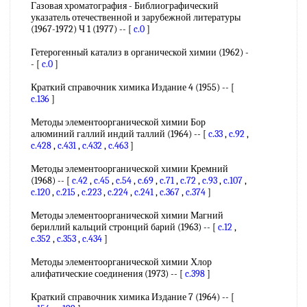
Газовая хроматография - Библиографический
указатель отечественной и зарубежной литературы
(1967-1972) Ч 1 (1977) -- [
c.0
]
Гетерогенный катализ в органической химии (1962) -
- [
c.0
]
Краткий справочник химика Издание 4 (1955) -- [
c.136
]
Методы элементоорганической химии Бор
алюминий галлий индий таллий (1964) -- [
c.33
,
c.92
,
c.428
,
c.431
,
c.432
,
c.463
]
Методы элементоорганической химии Кремний
(1968) -- [
c.42
,
c.45
,
c.54
,
c.69
,
c.71
,
c.72
,
c.93
,
c.107
,
c.120
,
c.215
,
c.223
,
c.224
,
c.241
,
c.367
,
c.374
]
Методы элементоорганической химии Магний
бериллий кальций стронций барий (1963) -- [
c.12
,
c.352
,
c.353
,
c.434
]
Методы элементоорганической химии Хлор
алифатические соединения (1973) -- [
c.398
]
Краткий справочник химика Издание 7 (1964) -- [