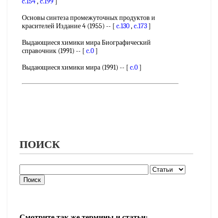
c.154
,
c.199
]
Основы синтеза промежуточных продуктов и
красителей Издание 4 (1955) -- [
c.130
,
c.173
]
Выдающиеся химики мира Биографический
справочник (1991) -- [
c.0
]
Выдающиеся химики мира (1991) -- [
c.0
]
ПОИСК
Смотрите так же термины и статьи: