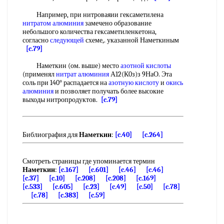
Например, при нитроваяии гексаметилена
нитратом алюминия
замечено образование
небольшого количества гексаметиленкетона,
согласно
следующей
схеме,. указанной Наметкиным
[c.79]
Наметкин (ом. выше) место
азотной кислоты
(применял
нитрат алюминия
А12(К0з)з 9НаО. Эта
соль при 140° распадается на
азотную кислоту
и
окись
алюминия
и позволяет получать более высокие
выходы нитропродуктов.
[c.79]
Библиография для
Наметкин
:
[c.40]
[c.264]
Смотреть страницы где упоминается термин
Наметкин
:
[c.167]
[c.601]
[c.46]
[c.46]
[c.37]
[c.10]
[c.208]
[c.208]
[c.169]
[c.533]
[c.605]
[c.23]
[c.49]
[c.50]
[c.78]
[c.78]
[c.383]
[c.59]