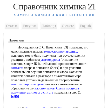
Справочник химика 21
ХИМИЯ И ХИМИЧЕСКАЯ ТЕХНОЛОГИЯ
Статьи
Рисунки
Таблицы
О сайте
English
Наметкин
Исследования С. С. Наметкина [53] показали, что
максимальные выходы
монохлорпроизводных
пентанов могут быть получены при осуществлении
реакции с избытком
углеводорода
(отношение
пентаны хлор = 15 1), небольшой продолжительности
контакта
хлора и пентанов (2 сек) и при условии
обязательной осушки пентанов и хлора. Большой
избыток пентана в реакторе в значительной мере
позволяет устранить дальнейшее хлорирование
монохлорпроизводных
пентана и нежелательное
образование ди-
хлорпентанов
.
Схема процесса
получения амилового спирта
показана на рис. 11.
[c.85]