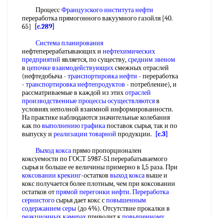
Процесс
Французского института нефти
переработка прямогонного вакуумного газойля [40.
65]
[c.289]
Система планирования
нефтеперерабатывающих и
нефтехимических
предприятий
является, по существу,
средним звеном
в
цепочке взаимодействующих
смежных отраслей
(нефтедобыча -
транспортировка нефти
- переработка
-
транспортировка нефтепродуктов
- потребление), и
рассматриваемые в каждой из этих
отраслей
производственные
процессы осуществляются
в
условиях неполной взаимной информированности.
На практике наблюдаются значительные колебания
как по
выполнению графика
поставок сырья, так и по
выпуску и
реализации товарной
продукции.
[c.3]
Выход кокса
прямо пропорционален
коксуемости по ГОСТ 5987-51 перерабатываемого
сырья и больше ее величины примерно в 1,5 раза. При
коксовании крекинг
-остатков
выход кокса
выше и
кокс получается более плотным, чем при коксовании
остатков от
прямой перегонки нефти
.
Переработка
сернистого
сырья дает кокс с
повышенным
содержанием серы
(до 4%). Отсутствие прокалки в
реакционных камерах
приводит к
повышенному