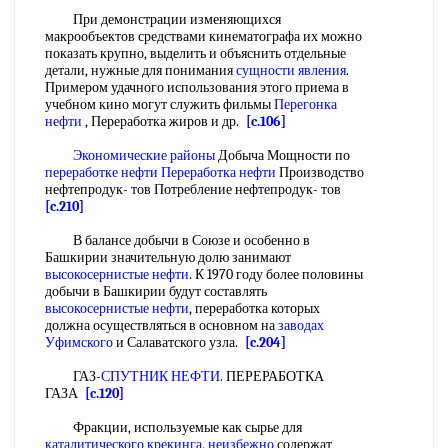
При демонстрации изменяющихся
макрообъектов средствами кинематографа их можно
показать крупно, выделить и объяснить отдельные
детали, нужные для понимания
сущности явления
.
Примером удачного использования этого приема в
учебном кино могут служить фильмы
Перегонка
нефти
, Переработка жиров и др.
[c.106]
Экономические районы
Добыча Мощности по
переработке нефти Переработка нефти
Производство
нефтепродук- тов Потребление нефтепродук- тов
[c.210]
В балансе добычи в Союзе и особенно в
Башкирии значительную долю занимают
высокосернистые нефти
. К 1970 году более половины
добычи в Башкирии будут составлять
высокосернистые нефти
, переработка которых
должна осуществляться в основном на
заводах
Уфимского
и Салаватского узла.
[c.204]
ГАЗ-
СПУТНИК НЕФТИ
. ПЕРЕРАБОТКА
ГАЗА
[c.120]
Фракции, используемые как сырье для
каталитического крекинга
,
неизбежно
содержат