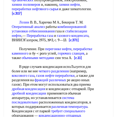
органических
полупроводников, электрохимии,
химии полимеров
и, наконец,
химии нефти
,
переработки нефтяного сырья
и даже химатологии.
[c.317]
Лозин
В. В., Харичко М А., Бекиров Т. М.
Оперативный анализ
работы
комбинированной
установки отбензинивания
газа и
стабилизации
нефти
,—
Переработка газа
и
газового конденсата
,
ВНИИЭГазпром, 1975, №3, с. 9—13.
[c.271]
Получение. При
перегонке нефти
,
переработке
каменного
и бу-< poro углей,
горючих сланцев
, а
также
обычными методами
син теза А.
[c.11]
В ряде случаев конденсация испоЛьзуется для
более или ме нее
четкого разделения
(например,
коксового газа
,
газов нефте переработки
, а также для
разделения на
фракций различных
ре акцио нных
газов). При етом могут использоваться два приема
дробная конденсация
и конденсация с отпаркой. При
дробной конденсации
применяется обычная
аппаратура, но устанавливается
система
последовательно
расположенных конденсаторов, в
которых поддерживается
различная температура
.
Конденсация с от паркой
требует специального
оборудования —
конденсационно-отпарных