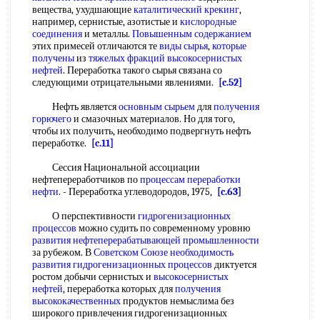
вещества, ухудшающие
каталитический крекинг
,
например, сернистые, азотистые и
кислородные
соединения
и металлы.
Повышенным содержанием
этих примесей отличаются те
виды сырья
,
которые
получены
из
тяжелых фракций
высокосернистых
нефтей
. Переработка такого сырья связана со
следующими отрицательными явлениями.
[c.52]
Нефть является
основным сырьем
для
получения
горючего
и смазочных материалов. Но для того,
чтобы их получить, необходимо подвергнуть нефть
переработке.
[c.11]
Сессия Национальной ассоциации
нефтепереработчиков по
процессам переработки
нефти
. - Переработка углеводородов, 1975,
[c.63]
О перспективности
гидрогенизационных
процессов
можно судить по современному уровню
развития нефтеперерабатывающей промышленности
за рубежом. В
Советском Союзе
необходимость
развития
гидрогенизационных процессов
диктуется
ростом добычи сернистых и
высокосернистых
нефтей
, переработка которых для
получения
высококачественных
продуктов немыслима без
широкого привлечения гидрогенизационных