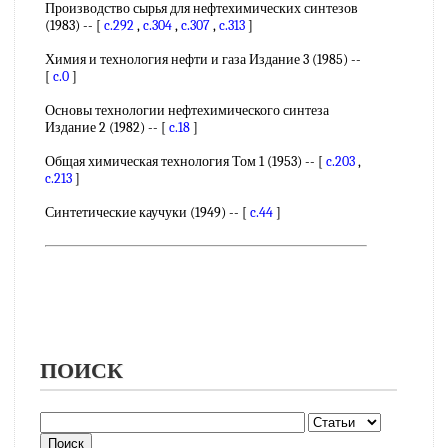
Производство сырья для нефтехимических синтезов
(1983) -- [
c.292
,
c.304
,
c.307
,
c.313
]
Химия и технология нефти и газа Издание 3 (1985) --
[
c.0
]
Основы технологии нефтехимического синтеза
Издание 2 (1982) -- [
c.18
]
Общая химическая технология Том 1 (1953) -- [
c.203
,
c.213
]
Синтетические каучуки (1949) -- [
c.44
]
ПОИСК