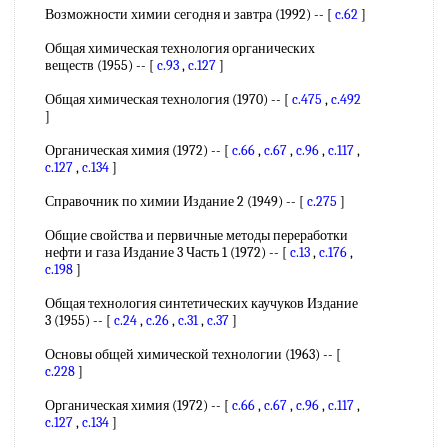
Возможности химии сегодня и завтра (1992) -- [
c.62
]
Общая химическая технология органических
веществ (1955) -- [
c.93
,
c.127
]
Общая химическая технология (1970) -- [
c.475
,
c.492
]
Органическая химия (1972) -- [
c.66
,
c.67
,
c.96
,
c.117
,
c.127
,
c.134
]
Справочник по химии Издание 2 (1949) -- [
c.275
]
Общие свойства и первичные методы переработки
нефти и газа Издание 3 Часть 1 (1972) -- [
c.13
,
c.176
,
c.198
]
Общая технология синтетических каучуков Издание
3 (1955) -- [
c.24
,
c.26
,
c.31
,
c.37
]
Основы общей химической технологии (1963) -- [
c.228
]
Органическая химия (1972) -- [
c.66
,
c.67
,
c.96
,
c.117
,
c.127
,
c.134
]