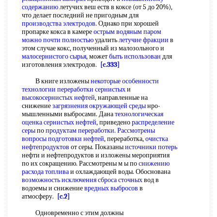
содержанию
летучих веш еств в коксе (от 5 до 20%),
что делает последний не пригодным для
производства электродов
. Однако при хорошей
пропарке кокса в камере
острым водяным
паром
можно
почти полностью
удалить
летучие фракции
в
этом случае кокс, полученный из малозольного и
малосернистого сырья
, может
быть использован
для
изготовления электродов.
[c.333]
В книге изложены
некоторые особенности
технологии
переработки сернистых
и
высокосернистых нефтей
, направленные на
снижение
загрязнения окружающей среды
нро-
мышленными выбросами. Дана
технологическая
оценка
сернистых нефтей
, приведено
распределение
серы
по
продуктам переработки
.
Рассмотрены
вопросы
подготовки нефтей
, переработка,
очистка
нефтепродуктов
от серы. Показаны
источники потерь
нефти и нефтепродуктов и изложены мероприятия
по их сокращению. Рассмотрены м ы по
снижению
расхода топлива
и охлаждающей воды. Обоснована
возможность исключения
сброса сточных
вод в
водоемы и снижение
вредных выбросов
в
атмосферу.
[c.2]
Одновременно с этим должны