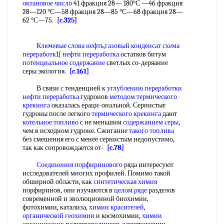
октановое число
41 фракция 28— 180°С —46 фракция
28—120 °С—58 фракция 28—85 °С—68 фракция 28—
62 °С—75.
[c.325]
Ключевые слова
нефть,газовый конденсат
схема
переработк
1[
нефти переработка
остатков битум
потенциальное содержание
светлых со-деряание
серы экология.
[c.161]
В связи с тенденцией к
углублению переработки
нефти переработка
гудронов
методом термического
крекинга
оказалась ераци-ональной. Сернистые
гудроны после легкого
термического крекинга
дают
котельное топливо
с не меньшим
содержанием серы
,
чем в исходном гудроне. Сжигание
такого топлива
без смешения его с менее сернистым недопустимо,
так как сопровождается от-
[c.78]
Соединения порфиринового
ряда интересуют
исследователей многих профилей. Помимо такой
обширной области, как
синтетическая химия
порфиринов, они изучаются в
целом ряде
разделов
современной и эволюционной биохимии,
фотохимии, катализа,
химии красителей
,
органической геохимии
и космохимии,
химии