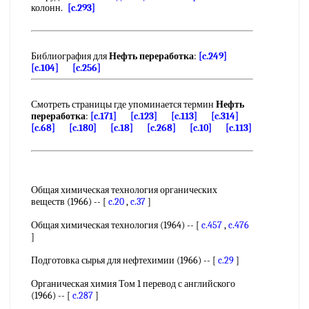
колонн.
[c.293]
Библиография для
Нефть переработка
:
[c.249]
[c.104]
[c.256]
Смотреть страницы где упоминается термин
Нефть
переработка
:
[c.171]
[c.123]
[c.113]
[c.314]
[c.68]
[c.180]
[c.18]
[c.268]
[c.10]
[c.113]
Общая химическая технология органических
веществ (1966) -- [
c.20
,
c.37
]
Общая химическая технология (1964) -- [
c.457
,
c.476
]
Подготовка сырья для нефтехимии (1966) -- [
c.29
]
Органическая химия Том 1 перевод с английского
(1966) -- [
c.287
]