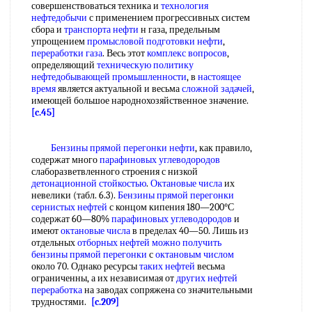
совершенствоваться техника и
технология
нефтедобычи
с применением прогрессивных систем
сбора и
транспорта нефти
н газа, предельным
упрощением
промысловой подготовки нефти
,
переработки газа
. Весь этот
комплекс вопросов
,
определяющий
техническую политику
нефтедобывающей промышленности
, в
настоящее
время
является актуальной и весьма
сложной задачей
,
имеющей большое народнохозяйственное значение.
[c.45]
Бензины прямой перегонки нефти
, как правило,
содержат много
парафиновых углеводородов
слаборазветвленного строения с низкой
детонационной стойкостью
.
Октановые числа
их
невелики (табл. 6.3).
Бензины прямой перегонки
сернистых нефтей
с концом кипения 180—200°С
содержат 60—80%
парафиновых углеводородов
и
имеют
октановые числа
в пределах 40—50. Лишь из
отдельных
отборных нефтей
можно получить
бензины прямой перегонки
с
октановым числом
около 70. Однако ресурсы
таких нефтей
весьма
ограниченны, а их независимая от
других нефтей
переработка
на заводах сопряжена со значительными
трудностями.
[c.209]