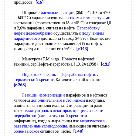
процессов.
[c.6]
Широкие
масляные фракции
(350—420° С и 420
—500° С) характеризуются
высокими температурами
застывания (соответственно 18 и 40° С) и содержат 1,8
и 2,6% парафина, считая на нефть.
Переработку
нефти целесообразно
осуществлять с
получением
парафинового
дистиллята (выход 24,8%). Количество
парафина в дистилляте составляет 3,4% на нефть,
температура плавления его 44° С.
[c.143]
Мансурова P.M. и др.. Новости нефтяной
техники, сер.Нефте-переработка, J 10, 24 (1958).
[c.21]
Подготовка нефтя
. . .
Переработка нефти
. .
Термический крекинг
. Каталитический крекинг
[c.268]
Реакции изомеризации
парафинов и нафтенов
являются
дополнительным источником
изобутана,
изопентана и циклогексана. Эти реакции играют
также
важную роль
в
некоторых процессах нефте
переработки
(
каталитический крекинг
и
риформинг), когда к-пара-фины изо.
меризуются
в
разветвленные углеводороды
, имеющие значительно
более высокое
октановое число.
[c.40]