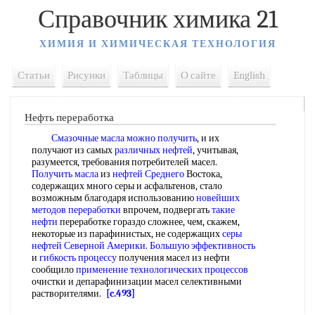
Справочник химика 21
ХИМИЯ И ХИМИЧЕСКАЯ ТЕХНОЛОГИЯ
Статьи
Рисунки
Таблицы
О сайте
English
Нефть переработка
Смазочные масла
можно получить
, и их
получают из самых
различных нефтей
, учитывая,
разумеется, требования потребителей масел.
Получить масла
из
нефтей Среднего
Востока,
содержащих много серы и асфальтенов, стало
возможным благодаря использованию
новейших
методов переработки
впрочем, подвергать
такие
нефти
переработке гораздо сложнее, чем, скажем,
некоторые из парафинистых, не содержащих
серы
нефтей
Северной Америки
.
Большую эффективность
и
гибкость процессу
получения масел из нефти
сообщило
применение технологических процессов
очистки и депарафинизации масел селективными
растворителями.
[c.493]