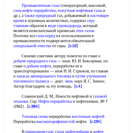
Промышленные газы
(генераторный, коксовый,
газы нефте переработки
,
попутные нефтяные газы
и
др.), а
также природный
газ, добываемый в
настоящее
время
в огромных количествах, содержат
серу
главным
образом в
виде сероводорода
, который
является нежелательной примесью
этих газов
.
Поэтому все
газы перед
их использованием в
промышленности подвергаются обязательной
специальной очистке
от серы
[c.52]
Своими советами автору помогли по главе о
добыче природного газа
— инж. Ю. И. Боксерман, по
главе о
добыче нефти
, переработке ее и
транспортировании — инж Н. И. Стрижов, по главам
о
запасах минерального топлива
и
путях улучшения
топливного баланса
— докт.
экон
. наук Я. С. Зенкис.
Автор благодарен эа эту помощь.
[c.4]
Славинский Д. М., Новости нефтяной и
газовой
техники
. Сер.
Нефте переработка
и нефтехимия , № 7
(1962).
[c.284]
Типовая схема
переработки
восточных нефтей
Переработка
высокопарафинистой
нефти
[c.134]
В
природном газе
,
газах нефтедобычи
и
нефте