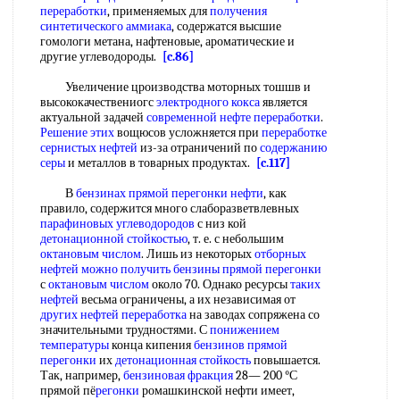
переработки
, применяемых для
получения
синтетического аммиака
, содержатся высшие
гомологи метана, нафтеновые, ароматические и
другие углеводороды.
[c.86]
Увеличение цроизводства моторных тошшв и
высококачествениогс
электродного кокса
является
актуальной задачей
современной нефте переработки
.
Решение этих
вощюсов усложняется при
переработке
сернистых нефтей
из-за отраничений по
содержанию
серы
и металлов в товарных продуктах.
[c.117]
В
бензинах прямой перегонки нефти
, как
правило, содержится много слаборазветвлевных
парафиновых углеводородов
с низ кой
детонационной стойкостью
, т. е. с небольшим
октановым числом
. Лишь из некоторых
отборных
нефтей
можно получить
бензины прямой перегонки
с
октановым числом
около 70. Однако ресурсы
таких
нефтей
весьма ограничены, а их независимая от
других нефтей переработка
на заводах сопряжена со
значительными трудностями. С
понижением
температуры
конца кипения
бензинов прямой
перегонки
их
детонационная стойкость
повышается.
Так, например,
бензиновая фракция
28— 200 °С
прямой пё
регонки
ромашкинской нефти имеет,