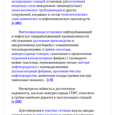
холодильных станций
установок для
получения
инертных газов
межцеховых (межкорпусных)
технологических трубопроводов
и других
сооружений, входящих в состав
технологических
схем химических
и нефтехимических производств.
[c.105]
Вентиляционные установки
нефтедобывающей
и нефтегазо-перерабатывающей промышленности
обслуживают
различные производства
и
предназначены для борьбы с повышенными
тепловыделениями (
горячие насосные
,
компрессорные станции
, сушильные и прокалочные
отделения катализаторных
фабрик) с газовыделе-
ниями (насосные, перекачивающие легкие
светлые
нефтепродукты
) с пылевыделениями
(
катализаторные фабрики
,
щелочная очистка
нефтепродуктов
, цементные склады промыслов при
тампонаже скважин).
[c.3]
Несмотря на гибкость и достаточную
надежность, насосно-компрессорные ГПРС относятся
к гру1ше наиболее дорогих в эксплуатации станций.
[c.133]
Для отведения и
очистки сточных
вод на заводах
сооружаются до
пяти различных
систем канализации