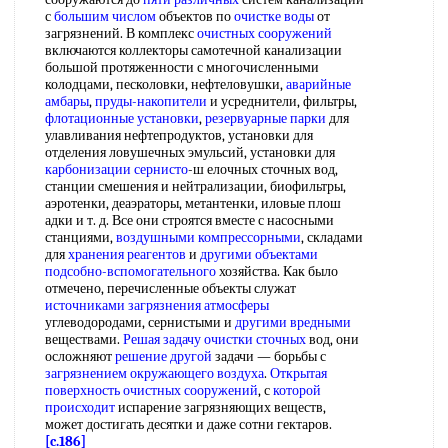
с
большим числом
объектов по
очистке воды
от
загрязнений. В комплекс
очистных сооружений
включаются коллекторы самотечной канализации
большой протяженности с многочисленными
колодцами, песколовки, нефтеловушки,
аварийные
амбары
,
пруды-накопители
и усреднители, фильтры,
флотационные установки
,
резервуарные парки
для
улавливания нефтепродуктов, установки для
отделения ловушечных эмульсий, установки для
карбонизации сернисто
-ш елочных сточных вод,
станции смешения и нейтрализации, биофильтры,
аэротенки, деаэраторы, метантенки, иловые плош
адки и т. д. Все они строятся вместе с насосными
станциями,
воздушными компрессорными
, складами
для
хранения реагентов
и
другими объектами
подсобно-вспомогательного
хозяйства. Как было
отмечено, перечисленные объекты служат
источниками загрязнения атмосферы
углеводородами, сернистыми и
другими вредными
веществами.
Решая задачу
очистки сточных
вод, они
осложняют
решение другой
задачи — борьбы с
загрязнением окружающего воздуха
.
Открытая
поверхность
очистных сооружений
, с
которой
происходит
испарение загрязняющих веществ,
может достигать десятки и даже сотни гектаров.
[c.186]