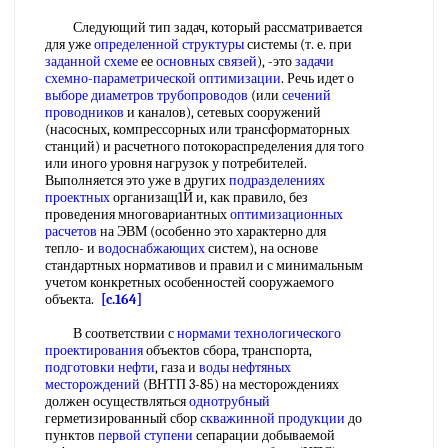
Следующий тип задач, который рассматривается
для уже
определенной структуры
системы (т. е. при
заданной схеме
ее
основных связей
), -это
задачи
схемно-параметрической оптимизации
. Речь идет о
выборе диаметров трубопроводов
(или
сечений
проводников
и каналов), сетевых сооружений
(насосных, компрессорных или трансформаторных
станций) и расчетного потокораспределения для того
или иного уровня нагрузок у потребителей.
Выполняется это уже в других
подразделениях
проектных
организащ1Й и, как правило, без
проведения многовариантных
оптимизационных
расчетов
на ЭВМ (особенно это характерно для
тепло- и
водоснабжающих
систем), на основе
стандартных нормативов и правил и с минимальным
учетом конкретных особенностей сооружаемого
объекта.
[c.164]
В соответствии с
нормами технологического
проектирования
объектов сбора, транспорта,
подготовки нефти
, газа и
воды нефтяных
месторождений
(ВНТП 3-85) на месторождениях
должен осуществляться
однотрубный
герметизированный сбор
скважинной продукции
до
пунктов
первой ступени
сепарации добываемой