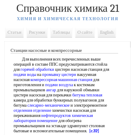
Справочник химика 21
ХИМИЯ И ХИМИЧЕСКАЯ ТЕХНОЛОГИЯ
Статьи
Рисунки
Таблицы
О сайте
English
Станции насосные и компрессорные
Для выполнения всех перечисленных выше
операций в составе ППС предусматриваются стойла
для
горячей обработки
цистерн насосная станция для
подачи воды
на
промывку цистерн
вакуумная
насосная
компрессорная машинная станция
для
приготовления и
подачи воздуха
к костюмам
промывальщиков
ангар
для наружной обмывки
цистерн насосная для перекачки
битума тепловая
камера для обработки бункерных полувагонов для
битума
слесарно-механическое
и электроремонтное
отделения отделение
химчистки насосная для
перекачивания
нефтепродуктов химическая
лаборатория помещение
для обогрева
промывальщиков на эстакаде здравпункт столовая
бытовые и вспомогательные помещения.
[c.32]