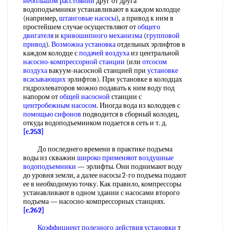
небольшом расстоянии
друг от друга
водоподъемники устанавливают в каждом колодце
(например,
штанговые насосы
), а привод к ним в
простейшем случае осуществляют от
общего
двигателя
и
кривошипного механизма
(
групповой
привод
).
Возможна установка
отдельных эрлифтов в
каждом колодце с
подачей воздуха
из центральной
насосно-компрессорной станции
(или
отсосом
воздуха
вакуум-насосной станцией при
установке
всасывающих
эрлифтов). При установке в колодцах
гидроэлеваторов можно подавать к ним воду под
напором от
общей насосной
станции с
центробежным насосом
. Иногда вода из колодцев с
помощью сифонов
подводится в сборный колодец,
откуда водоподъемником подается в сеть и т. д.
[c.253]
До последнего времени в практике подъема
воды из скважин
широко применяют
воздушные
водоподъемники
— эрлифты. Они поднимают воду
до уровня земли, а далее насосы 2-го подъема подают
ее в необходимую точку. Как правило, компрессоры
устанавливают в одном здании с насосами второго
подъема — насосно-компрессорных станциях.
[c.262]
Коэффициент полезного действия установки
т