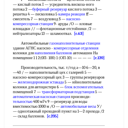
— кислый поток I — усреднитель вискоза-ного
потока 2 —
буферный резервуар
кислого потока 3 —
решетка 4 — песколовка 5
камера реакции
ff —
смеситель 7 — воздуховод S —
насосно-
компрессорная станция
9- аруды /О — нловые
илощадкн // —флотационные отстойники /2 —
нейтрализаторы 13 — шламоотвал.
[c.63]
Автомобильные
газонаполнительные станции
здание АГНС насосно -
компрессорные отделения
колонки для
наполнения баллонов
автомашин На
помещение 1 1 2(0П- 100) 1 (ОП-10) — — — —
[c.120]
Производительность, тыс. т/год а—10 6—20, в
—40 / — наполнительный цех с галереей 5 —
насосно-компрессорный цех 3 — группы резервуаров
—
железнодорожная эстакада
5 — нйнолнительные
колонки для автоцистерн 6 —
блок вспомогательных
помещений 7 —
трансформаторная подстанция
5 —
автоматическая насосная станция
производи-
тельностью
400 м7ч 9 —резервуар для воды
вместимостью 1000 м /О —
автомобильные весы
У/
— одноэтажный проходной пункт на 1—2 прохода /2
— склад баллонов.
[c.235]