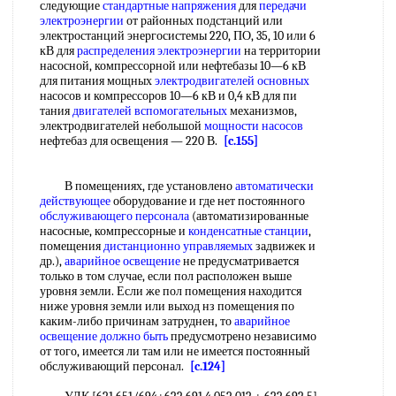
следующие
стандартные напряжения
для
передачи
электроэнергии
от районных подстанций или
электростанций энергосистемы 220, ПО, 35, 10 или 6
кВ для
распределения электроэнергии
на территории
насосной, компрессорной или нефтебазы 10—6 кВ
для питания мощных
электродвигателей основных
насосов и компрессоров 10—6 кВ и 0,4 кВ для пи
тания
двигателей вспомогательных
механизмов,
электродвигателей небольшой
мощности насосов
нефтебаз для освещения — 220 В.
[c.155]
В помещениях, где установлено
автоматически
действующее
оборудование и где нет постоянного
обслуживающего персонала
(автоматизированные
насосные, компрессорные и
конденсатные станции
,
помещения
дистанционно управляемых
задвижек и
др.),
аварийное освещение
не предусматривается
только в том случае, если пол расположен выше
уровня земли. Если же пол помещения находится
ниже уровня земли или выход нз помещения по
каким-либо причинам затруднен, то
аварийное
освещение
должно быть
предусмотрено независимо
от того, имеется ли там или не имеется постоянный
обслуживающий персонал.
[c.124]