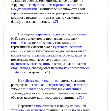
здания, то наблюдается многократное, затенение
территории с
образованием взрывоопасных
зон
между объектами
. Возникновение множества зон
аэродинамической тени
на территории современного
крупного предприятия значительно усложняет
борьбу с загазованностью.
[c.7]
Последняя
разработка технологической схемы
КНС дает возможность производить разрядку
сточной воды
не в
обваловку
скважины, а в
герметичные емкости около
кустовых насосных
станций
с возможностью последующей закачки
этой
воды
в
нагнетательные скважины
. В
целях защиты
подземных водонасосных горизонтов
нагнетательные скважины
, в которые закачивается
сточная вода
, оборудуются
насосно-компрессорными
трубами
с пакером.
[c.76]
На
действующих станциях
приема, хранения и
распределения
сжиженных углеводородных газов
, а
также в
типовых проектах
складов
сжиженных
углеводородных газов
нашли
применение главным
образом насосно-компрессорные станции.
[c.75]
Перекачка
сжиженного газа
ввиду
подземной
установки резервуаров
хранилища принята, как было