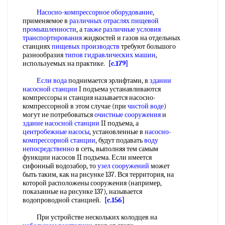
Насосно-компрессорное оборудование
,
применяемое в
различных отраслях
пищевой
промышленности
, а
также различные
условия
транспортирования
жидкостей и газов на отдельных
станциях
пищевых производств
требуют большого
разнообразия
типов гидравлических машин
,
используемых на практике.
[c.179]
Если вода
поднимается эрлифтами, в
здании
насосной станции
I подъема устанавливаются
компрессоры и станция называется насосно-
компрессорной в этом случае (при
чистой воде
)
могут не потребоваться
очистные сооружения
и
здание насосной станции
II подъема, а
центробежные насосы
, установленные в
насосно-
компрессорной станции
, будут подавать
воду
непосредственно
в сеть, выполняя тем самым
функции насосов II подъема. Если имеется
сифонный водозабор, то
узел сооружений
может
быть таким, как на рисунке 137. Вся территория, на
которой расположены сооружения (например,
показанные на рисунке 137), называется
водопроводной станцией.
[c.156]
При устройстве нескольких колодцев на