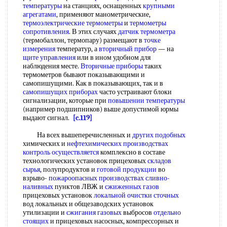
температуры
на станциях, оснащенных
крупными
агрегатами
, применяют манометрические,
термоэлектрические термометры
и
термометры
сопротивления
. В этих случаях
датчик термометра
(термобаллон, термопару) размещают в
точке
измерения
температур, а
вторичный прибор
— на
щите управления
или в ином удобном для
наблюдения месте.
Вторичные приборы
таких
термометров бывают показывающими и
самопишущими. Как в показывающих, так и в
самопишущих приборах
часто устраивают блоки
сигнализации, которые при
повышении температуры
(например подшипников) выше допустимой юрмы
выдают сигнал.
[c.119]
На всех вышеперечисленных и
других подобных
химических и
нефтехимических производствах
контроль осуществляется
комплексно в составе
технологических установок прицеховых
складов
сырья
, полупродуктов и
готовой продукции
во
взрыво-
пожароопасных производствах
сливно-
наливных
пунктов ЛВЖ и
сжиженных газов
прицеховых установок
локальной очистки сточных
вод локальных и общезаводских установок
утилизации и
сжигания газовых
выбросов
отдельно
стоящих
и прицеховых насосных, компрессорных и