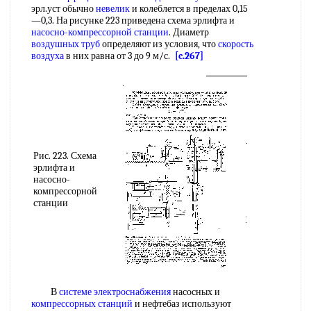
эрл.уст обычно
невелик
и колеблется в пределах 0,15
—0,3. На рисунке 223 приведена схема эрлифта и
насосно-компрессорной станции
. Диаметр
воздушных труб
определяют из условия, что
скорость
воздуха
в них равна от 3 до 9 м/с.
[c.267]
Рис. 223. Схема
эрлифта и
насосно-
компрессорной
станции
В
системе электроснабжения
насосных и
компрессорных станций
и нефтебаз используют