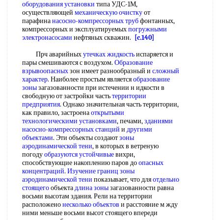
оборудования установки
типа УДС-1М,
осуществляющей
механическую очистку
от
парафина
насосно-компрессорных труб
фонтанных,
компрессорных и эксплуатируемых
погружными
электронасосами
нефтяных скважин.
[c.140]
Прч аварийных
утечках жидкость
испаряется и
пары смешиваются с воздухом.
Образование
взрывоопасных
зон имеет разнообразный и
сложный
характер
. Наиболее простым является
образование
зоны
загазованности при истечении н идкости в
свободную от застройки часть
территории
предприятия
. Однако значительная часть территории,
как правило, застроена
открытыми
технологическими установками
, печами,
зданиями
насосно-компрессорных станций
и
другими
объектами
. Эти объекты создают
зоны
аэродинамической тени
, в которых в ветреную
погоду
образуются устойчивые
вихри,
способствующие накоплению паров до
опасных
концентраций
.
Изучение границ
зоны
аэродинамической тени
показывает, что для
отдельно
стоящего
объекта
длина зоны
загазованности равна
восьми высотам здания. Рели на территории
расположено
несколько объектов
и расстояние м жду
ними меньше восьми высот стоящего впереди