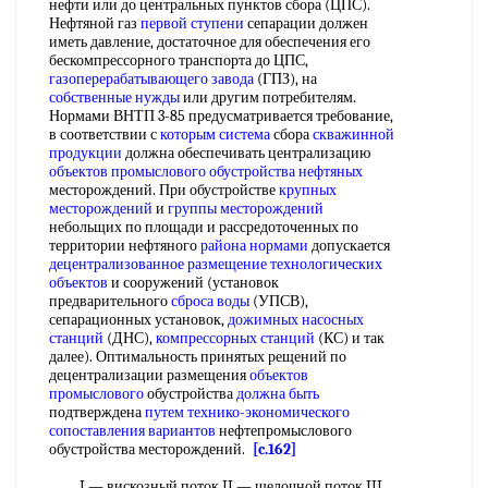
нефти или до центральных пунктов сбора (ЦПС).
Нефтяной газ
первой ступени
сепарации должен
иметь давление, достаточное для обеспечения его
бескомпрессорного транспорта до ЦПС,
газоперерабатывающего завода
(ГПЗ), на
собственные нужды
или другим потребителям.
Нормами ВНТП 3-85 предусматривается требование,
в соответствии с
которым система
сбора
скважинной
продукции
должна обеспечивать централизацию
объектов промыслового
обустройства нефтяных
месторождений. При обустройстве
крупных
месторождений
и
группы месторождений
небольщих по площади и рассредоточенных по
территории нефтяного
района нормами
допускается
децентрализованное размещение
технологических
объектов
и сооружений (установок
предварительного
сброса воды
(УПСВ),
сепарационных установок,
дожимных насосных
станций
(ДНС),
компрессорных станций
(КС) и так
далее). Оптимальность принятых рещений по
децентрализации размещения
объектов
промыслового
обустройства
должна быть
подтверждена
путем технико-экономического
сопоставления вариантов
нефтепромыслового
обустройства месторождений.
[c.162]
I — вискозный поток II — щелочной поток III