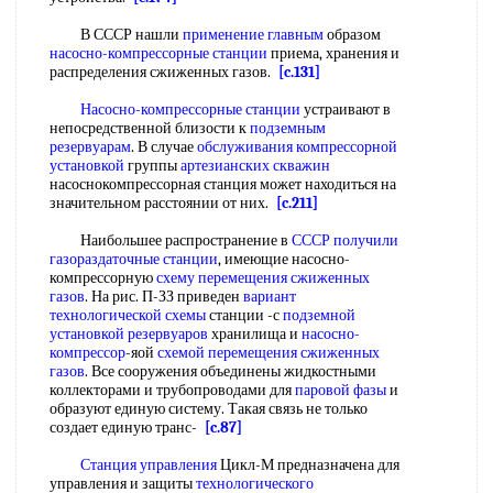
В СССР нашли
применение главным
образом
насосно-компрессорные станции
приема, хранения и
распределения сжиженных газов.
[c.131]
Насосно-компрессорные станции
устраивают в
непосредственной близости к
подземным
резервуарам
. В случае
обслуживания компрессорной
установкой
группы
артезианских скважин
насоснокомпрессорная станция может находиться на
значительном расстоянии от них.
[c.211]
Наибольшее распространение в
СССР получили
газораздаточные станции
, имеющие насосно-
компрессорную
схему перемещения
сжиженных
газов
. На рис. П-ЗЗ приведен
вариант
технологической схемы
станции -с
подземной
установкой резервуаров
хранилища и
насосно-
компрессор
-яой
схемой перемещения
сжиженных
газов
. Все сооружения объединены жидкостными
коллекторами и трубопроводами для
паровой фазы
и
образуют единую систему. Такая связь не только
создает единую транс-
[c.87]
Станция управления
Цикл-М предназначена для
управления и защиты
технологического