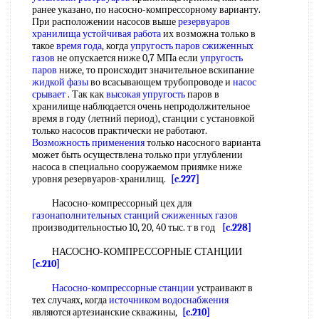
ранее указано, по насосно-компрессорному варианту.
При расположении насосов выше
резервуаров
хранилища
устойчивая работа
их возможна только в
такое
время года
, когда
упругость паров
сжиженных
газов
не опускается ниже 0,7 МПа если
упругость
паров
ниже, то происходит значительное вскипание
жидкой фазы
во всасывающем трубопроводе и
насос
срывает
. Так как
высокая упругость
паров в
хранилище наблюдается очень непродолжительное
время в году (летний период), станции с установкой
только насосов практически не работают.
Возможность применения
только насосного варианта
может быть осуществлена только при углублении
насоса в специально сооружаемом приямке ниже
уровня резервуаров-хранилищ.
[c.227]
Насосно-компрессорный цех для
газонаполнительных станций
сжиженных газов
производительностью 10, 20, 40 тыс. т в год
[c.228]
НАСОСНО-КОМПРЕССОРНЫЕ СТАНЦИИ
[c.210]
Насосно-компрессорные станции
устраивают в
тех случаях, когда
источником водоснабжения
являются артезианские скважины,
[c.210]