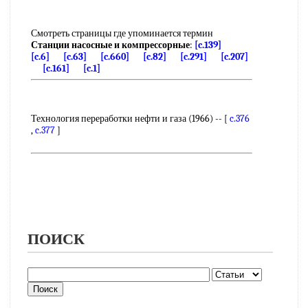
Смотреть страницы где упоминается термин
Станции насосные и компрессорные
:
[c.139]
[c.6]
[c.63]
[c.660]
[c.82]
[c.291]
[c.207]
[c.161]
[c.1]
Технология переработки нефти и газа (1966) -- [
c.376
,
c.377
]
ПОИСК