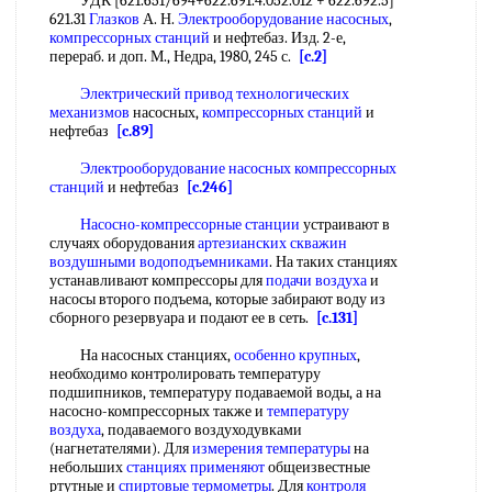
УДК [621.651/694+622.691.4.052.012 + 622.692.5]
621.31
Глазков
А. Н.
Электрооборудование насосных
,
компрессорных станций
и нефтебаз. Изд. 2-е,
перераб. и доп. М., Недра, 1980, 245 с.
[c.2]
Электрический привод технологических
механизмов
насосных,
компрессорных станций
и
нефтебаз
[c.89]
Электрооборудование насосных компрессорных
станций
и нефтебаз
[c.246]
Насосно-компрессорные станции
устраивают в
случаях оборудования
артезианских скважин
воздушными водоподъемниками
. На таких станциях
устанавливают компрессоры для
подачи воздуха
и
насосы второго подъема, которые забирают воду из
сборного резервуара и подают ее в сеть.
[c.131]
На насосных станциях,
особенно крупных
,
необходимо контролировать температуру
подшипников, температуру подаваемой воды, а на
насосно-компрессорных также и
температуру
воздуха
, подаваемого воздуходувками
(нагнетателями). Для
измерения температуры
на
небольших
станциях применяют
общеизвестные
ртутные и
спиртовые термометры
. Для
контроля