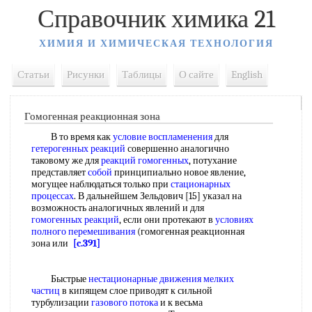
Справочник химика 21
ХИМИЯ И ХИМИЧЕСКАЯ ТЕХНОЛОГИЯ
Статьи
Рисунки
Таблицы
О сайте
English
Гомогенная реакционная зона
В то время как
условие воспламенения
для
гетерогенных реакций
совершенно аналогично
таковому же для
реакций гомогенных
, потухание
представляет
собой
принципиально новое явление,
могущее наблюдаться только при
стационарных
процессах
. В дальнейшем Зельдович [15] указал на
возможность аналогичных явлений и для
гомогенных реакций
, если они протекают в
условиях
полного перемешивания
(гомогенная реакционная
зона или
[c.391]
Быстрые
нестационарные движения
мелких
частиц
в кипящем слое приводят к сильной
турбулизации
газового потока
и к весьма