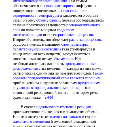
интенсивному перемешиванию
. Тем самым
обеспечивается как
высокая скорость
диффузии к
поверхности взвешенных
частиц слоя
, так и
однородность температуры
и химического состава
газа по всему
объему слоя
. С первым обстоятельством
связана практическая ценность
псевдоожиженного
слоя
он является мощным
средством
интенсификации
всех
гетерогенных процессов
.
Второе обстоятельство облегчает
расчеты процессов
,
осуществляемых в кипящем
слое параметры
,
характеризующие состояние
газа (температура и
концентрации всех веществ), могут считаться
постоянными по всему
объему слоя
. Нет
необходимости рассматривать
пространственные
распределения
этих величин — каждая из них может
быть описана одним значением для всего слоя.
Таким
образом
псевдоожиженный слой
является хорошим
приближением к идеализированному
предельному
случаю
реактора идеального смешения
,— или
гомогенной реакционной зоны ,— о котором речь
будет идти ниже.
[c.46]
В случав
идеального вытеснения реакция
протекает точно так же, как и в замкнутом объеме.
Новые и интересные
явления возникают
в случае
идеального смешения
(гомогенной реакционной
зоны), к рассмотрению которого мы и обратимся.