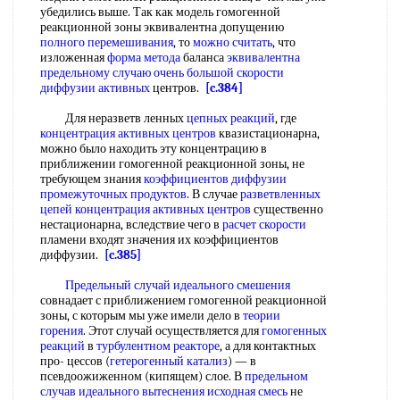
убедились выше. Так как модель гомогенной
реакционной зоны эквивалентна допущению
полного перемешивания
, то
можно считать
, что
изложенная
форма метода
баланса
эквивалентна
предельному
случаю очень
большой скорости
диффузии активных
центров.
[c.384]
Для неразветв ленных
цепных реакций
, где
концентрация активных центров
квазистационарна,
можно было находить эту концентрацию в
приближении гомогенной реакционной зоны, не
требующем знания
коэффициентов диффузии
промежуточных продуктов
. В случае
разветвленных
цепей
концентрация активных центров
существенно
нестационарна, вследствие чего в
расчет скорости
пламени входят значения их коэффициентов
диффузии.
[c.385]
Предельный случай
идеального смешения
совнадает с приближением гомогенной реакционной
зоны, с которым мы уже имели дело в
теории
горения
. Этот случай осуществляется для
гомогенных
реакций
в
турбулентном реакторе
, а для контактных
про- цессов (
гетерогенный катализ
) — в
псевдоожиженном (кипящем) слое. В
предельном
случав
идеального вытеснения
исходная смесь
не