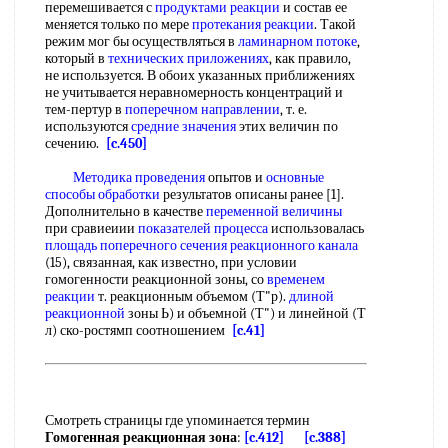
перемешивается с
продуктами реакции
и состав ее
меняется только по мере
протекания реакции
. Такой
режим мог бы осуществляться в
ламинарном потоке
,
который в
технических приложениях
, как правило,
не используется. В обоих указанных приближениях
не учитывается неравномерность концентраций и
тем-пертур в
поперечном направлении
, т. е.
используются
средние значения
этих величин по
сечению.
[c.450]
Методика проведения
опытов и
основные
способы обработки
результатов описаны ранее [1].
Дополнительно в качестве
переменной величины
при сравиеиии
показателей процесса
использовалась
площадь поперечного сечения
реакционного канала
(15), связанная, как известно, при условии
гомогенности реакционной зоны, со
временем
реакции
т. реакционным объемом (Т"р).
длиной
реакционной
зоны Ь) и объемной (Т") и линейной (Т
л) ско-ростямп соотношением
[c.41]
Смотреть страницы где упоминается термин
Гомогенная реакционная зона
:
[c.412]
[c.388]