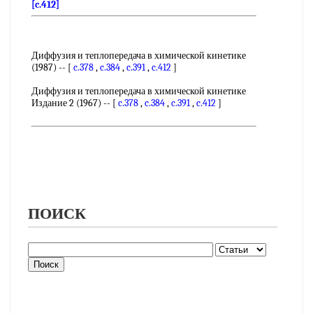
[c.412]
Диффузия и теплопередача в химической кинетике
(1987) -- [
c.378
,
c.384
,
c.391
,
c.412
]
Диффузия и теплопередача в химической кинетике
Издание 2 (1967) -- [
c.378
,
c.384
,
c.391
,
c.412
]
ПОИСК