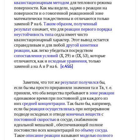
квазистационарным методом
для теплового режима
поверхности. Как мы видели, задачи о реакции на
поверхности и о гомогенной реакционной зоне
математически тождественны и отличаются только
заменой Р на 6.
Таким образом
,
полученный
результат
означает, что для
реакции первого порядка
неустойчивость типа
седла имеет чисто
квазистационарный характер. Этот вывод остается
справедливым и для любой
другой кинетики
реакции
, как легко убедиться посредством
сопоставления условий
(X, 29) и (IX, 53), которые
отличаются, как и
исходные уравнения
, только
заменой а на А и Р на 6.
[c.455]
Заметим, что тот же
результат получился
бы,
если бы мы просто приравняли значения та и Тв, т. е.
приняли, что оба вещества пребывают в
зоне реакции
одинаковое время при постоянной для каждого из
них
средней концентрации
. Так было бы, например,
если бы
реакция осуществлялась
при непрерывном
подводе исходных и отводе
конечных веществ
с
постоянной скоростью
в сосуде, снабженном
идеальной мешалкой , обеспечивающей полное
постоянство всех концентраций по
объему сосуда
.
Такое
описание реакции
называют
моделью полного