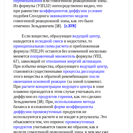
перемешивания
или гомогенной реакционной зоны .
Из формулы (У1П,52) непосредственно видно, что
при равенстве
коэффициентов диффузии условие
подобия Сполдинга
эквивалентно модели
гомогенной реакционной зоны, как это было
отмечено Зельдовичем [18].
[c.378]
Если вещество, образующее
ведущий центр
,
находится в
исходной смеси
в недостатке, то
принципиальная схема расчета
и приближенная
формула (VIII,59) остаются без изменений несколько
меняется
поправочный множитель
формулы (VIII,
67), зависящий от
отношения энергий активации
.
При избытке вещества, образующего
ведущий центр
,
становятся существенными
процессы диссоциации
этого вещества и обратной рекомбинации-
после
окончания
основной реакции
(за зоной пламени).
При
расчете концентрации
ведущего центра
в зоне
пламени приходится в этом случае учитывать его
диффузию из
продуктов горения
, как это сделано
Зельдовичем [18]. При,
использовании метода
баланса в изложенной
форме коэффициенты
диффузии промежуточных
продуктов не
используются в расчете и не входят в результаты. Это
объясняется тем, что перенос
промежуточных
продуктов
учитывается таким же образом, как в
модели гомогенной реакционной зоны, в чем мы уже