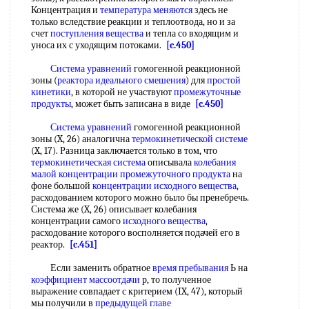
Концентрация и
температура меняются
здесь не
только вследствие реакции и теплоотвода, но и за
счет
поступления вещества
и тепла со входящим и
уноса их с уходящим потоками.
[c.450]
Система уравнений
гомогенной реакционной
зоны (
реактора идеального смешения
) для
простой
кинетики
, в которой не участвуют
промежуточные
продукты
, может быть записана в виде
[c.450]
Система уравнений
гомогенной реакционной
зоны (X, 26) аналогична
термокинетической системе
(X, 17). Разница заключается только в том, что
термокинетическая система
описывала
колебания
малой
концентрации промежуточного продукта
на
фоне большой
концентрации исходного вещества
,
расходованием которого можно было бы пренебречь.
Система же (X, 26) описывает колебания
концентрации самого
исходного вещества
,
расходование которого восполняется подачей его в
реактор.
[c.451]
Если заменить обратное
время пребывания
Ь на
коэффициент массоотдачи
р, то полученное
выражение совпадает с критерием (IX, 47), который
мы получили в
предыдущей главе