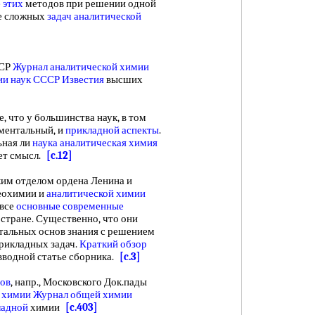
 этих
методов при решении одной
е сложных
задач аналитической
ССР
Журнал аналитической химии
ии наук СССР Известия
высших
, что у большинства наук, в том
аментальный, и
прикладной аспекты
.
ьная ли
наука аналитическая химия
яет смысл.
[c.12]
м отделом ордена Ленина и
еохимии и
аналитической химии
 все
основные современные
 стране. Существенно, что они
тальных основ знания с решением
рикладных задач.
Краткий обзор
 вводной статье сборника.
[c.3]
тов
, напр., Московского Док.пады
й
химии Журнал общей химии
ладной
химии
[c.403]