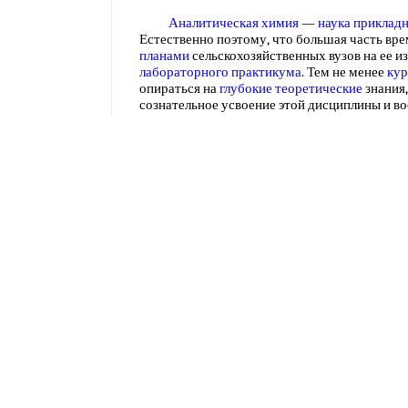
Аналитическая химия
—
наука приклад
Естественно поэтому, что большая часть вр
планами
сельскохозяйственных вузов на ее и
лабораторного практикума
. Тем не менее
кур
опираться на
глубокие теоретические
знания
сознательное усвоение этой дисциплины и в
исследовательского
подхода к анализируемо
изложены
основы теории
аналитической хи
Исследования методического
направлен
величину ошибки
при
вискозиметрических о
вискозиметрах
или при пользовании мерител
химии
. Работы прикладного характера не бы
завершения.
[c.9]
Вестник
Академии Наук СССР Доклады
аналитической
химии Журнал прикладной х
химического
общества
[c.369]
Значение комплексных соединений
во в
прикладного, так и теоретического характера
понятно, если иметь в виду, что большинств
соединений
можно отнести к
классу комплек
освоения основ
химии комплексных соедине