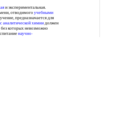
ная
и экспериментальная.
емени, отводимого
учебными
зучение, предназначается для
с аналитической химии
должен
, без которых невозможно
оспитание
научно-
му материалу. Поэтому в учебнике
мии.
[c.3]
ия позволили только оценить
пределениях
в
капиллярных
ьной посудой в
аналитической
ли доведены до технологического
 Академии
Наук СССР
Журнал
имии Журнал
Русского физико-
сех
отраслях химии
как
 все
время возрастает
. Это вполне
о известных нам
химических
сных соединений
. Поэтому без
ний
нельзя успешно изучать не