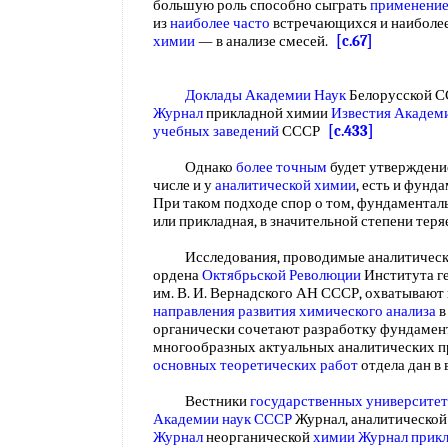
большую роль способно сыграть
применение
из
наиболее часто
встречающихся и наиболе
химии
— в анализе смесей.
[c.67]
Доклады Академии Наук
Белорусской 
Журнал
прикладной химии
Известия Академ
учебных заведений
СССР
[c.433]
Однако
более точным
будет утверждение
числе и у
аналитической химии
, есть и фунд
При таком подходе спор о том, фундаментал
или прикладная, в значительной степени тер
Исследования, проводимые аналитически
ордена
Октябрьской Революции
Института г
им. В. И. Вернадского АН СССР, охватывают
направления
развития химического анализа
в
органически сочетают разработку фундамен
многообразных актуальных аналитических п
основных
теоретических работ
отдела дан в
Вестники
государственных университе
Академии наук СССР
Журнал, аналитическо
Журнал
неорганической
химии Журнал прик