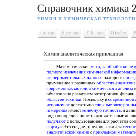
Справочник химика 2
ХИМИЯ И ХИМИЧЕСКАЯ ТЕХНОЛОГИ
Статьи
Рисунки
Таблицы
О сайте
E
Химия аналитическая прикладная
Математические
методы обработки рез
полного извлечения
химической информаци
экспериментальных данных
, находят в
после
применение в различных
областях аналитич
современных методов химического анализа
в
обусловлено развитием электроники, физики
областей техники
. Поскольку в
современной 
используют
достаточно
сложные электронны
измерения
имеют
конечную точность
, и дан
рода неопределенности окончательные анал
получают
с использованием для расчетов с
формул
. Это создает предпосылки для
тесног
аналитической химии
с
прикладной математ