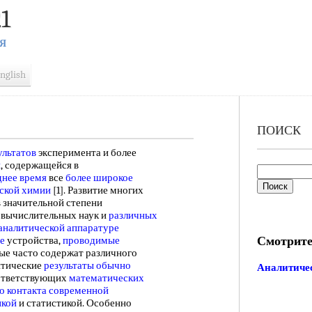
1
Я
nglish
ПОИСК
ультатов
эксперимента и более
и
, содержащейся в
днее время
все
более широкое
еской химии
[1]. Развитие многих
 значительной степени
, вычислительных наук и
различных
аналитической
аппаратуре
Смотрите
е
устройства,
проводимые
ные часто содержат различного
итические
результаты обычно
Аналитиче
оответствующих
математических
о контакта
современной
икой
и статистикой. Особенно