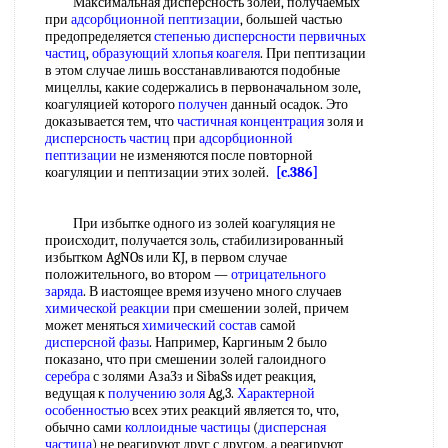
Максимальная дисперсность золей, получаемых
при
адсорбционной пептизации
, большей частью
предопределяется
степенью дисперсности
первичных
частиц
,
образующий
хлопья
коагеля
. При пептизации
в этом случае лишь восстанавливаются подобные
мицеллы, какие содержались в первоначальном золе,
коагуляцией которого
получен
данный осадок. Это
доказывается тем, что
частичная концентрация
золя и
дисперсность частиц
при
адсорбционной
пептизации
не изменяются после повторной
коагуляции и пептизации этих золей.
[c.386]
При избытке одного из золей коагуляция не
происходит, получается золь, стабилизированный
избытком AgNOs или KJ, в первом случае
положительного, во втором —
отрицательного
заряда
. В иастоящее время изучено много случаев
химической реакции
при смешении золей, причем
может меняться
химический состав
самой
дисперсной фазы
. Например, Каргиным 2 было
показано, что при смешении золей галоидного
серебра
с золями АзаЗз и SibaSs идет реакция,
ведущая к
получению золя
Ag,3.
Характерной
особенностью
всех этих реакций является то, что,
обычно сами
коллоидные частицы
(
дисперсная
частица
) не реагируют друг с другом, а реагируют