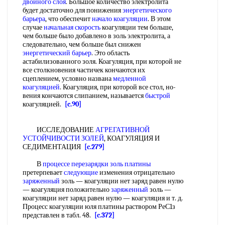
двойного слоя
. Большое количество электролита
будет достаточно для понижения
энергетического
барьера
, что обеспечит
начало коагуляции
. В этом
случае
начальная скорость
коагуляции тем больше,
чем больше было добавлено в золь электролита, а
следовательно, чем больше был снижен
энергетический барьер
. Это область
астабилизованного золя. Коагуляция, при которой не
все столкновения частичек кончаются их
сцеплением, условно названа
медленной
коагуляцией
. Коагуляция, при которой все стол, но-
вения кончаются слипанием, называется
быстрой
коагуляцией.
[c.90]
ИССЛЕДОВАНИЕ
АГРЕГАТИВНОЙ
УСТОЙЧИВОСТИ ЗОЛЕЙ
, КОАГУЛЯЦИЯ И
СЕДИМЕНТАЦИЯ
[c.279]
В
процессе перезарядки
золь платины
претерпевает
следующие
изменения отрицательно
заряженный
золь — коагуляции нет заряд равен нулю
— коагуляция положительно
заряженный
золь —
коагуляции нет заряд равен нулю — коагуляция и т. д.
Процесс коагуляции юля платины раствором РеС1з
представлен в табл. 48.
[c.372]