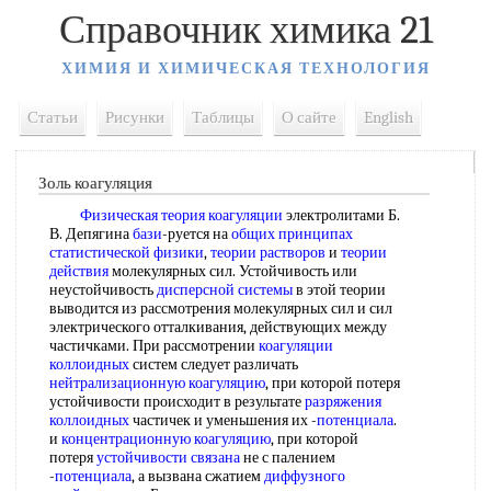
Справочник химика 21
ХИМИЯ И ХИМИЧЕСКАЯ ТЕХНОЛОГИЯ
Статьи
Рисунки
Таблицы
О сайте
English
Золь коагуляция
Физическая теория коагуляции
электролитами Б.
В. Депягина
бази
-руется на
общих принципах
статистической физики
,
теории растворов
и
теории
действия
молекулярных сил. Устойчивость или
неустойчивость
дисперсной системы
в этой теории
выводится из рассмотрения молекулярных сил и сил
электрического отталкивания, действующих между
частичками. При рассмотрении
коагуляции
коллоидных
систем следует различать
нейтрализационную коагуляцию
, при которой потеря
устойчивости происходит в результате
разряжения
коллоидных
частичек и уменьшения их -
потенциала
.
и
концентрационную коагуляцию
, при которой
потеря
устойчивости связана
не с палением
-
потенциала
, а вызвана сжатием
диффузного