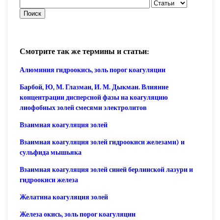
Смотрите так же термины и статьи:
Алюминия гидроокись, золь порог коагуляции
Барбой, Ю, М. Глазман, И. М. Дыкман. Влияние
концентрации дисперсной фазы на коагуляцию
лиофобных золей смесями электролитов
Взаимная коагуляция золей
Взаимная коагуляция золей гидроокиси железами) и
сульфида мышьяка
Взаимная коагуляция золей синей берлинской лазури и
гидроокиси железа
Желатина коагуляция золей
Железа окись, золь порог коагуляции