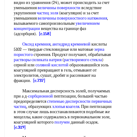
видно из уравнения (24), может происходить за счет
уменьшения
величины поверхности
вследствие
укрупнения
частиц золя
(коагуляция) и за счет
уменьшения
величины поверхностного натяжения
,
вызываемого самопроизвольным
увеличением
концентрации
вещества на границе фаз
(адсорбция).
[c.158]
Оксид кремния
,
ангидрид кремневой
кислоты
5102 — твердые стекловидные или матовые
зерна
пористого
строения. Продукт получают, обрабатывая
растворы силиката натрия
(
растворимого стекла
)
серной или
соляной кислотой
образовавшийся золь
коагуляцией превращают в гель, отмывают от
электролитов, сушат, дробят и рассеивают на
фракции.
[c.737]
Максимальная дисперсность золей, получаемых
при а д-
сорбционной
пептизации, большей частью
предопределяется
степенью дисперсности
первичных
частиц
, образующих
хлопья
коагеля
. При пептизации
в этом случае лишь восстанавливаются подобные же
мицеллы, какие содержались в первоначальном золе,
коагуляцией которого
получен
данный осадок.
[c.319]