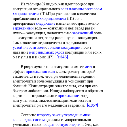
Из таблицы 52 видно, как идет процесс при
коагуляции отрицательного
золя платины
раствором
хлорида железа
(П1).При увеличении количества
прибавленного
хлорида железа
(П1) золь
претерпевает
следующие
изменения отрицательно
заряженный
золь — коагуляции нет, заряд равен
нулю— коагуляция, положительно
заряженный
золь
— коагуляции нет, заряд равен нулю—коагуляция.
Такое явление периодического чередования
устойчивости золя
с
зонами коагуляции
носит
название
неправильных рядов
коагуляции или зон к
о а г у л я ц и и (рис. 117).
[c.345]
В ряде случаев при коагуляции имеет
мест
о
эффект
привыкания золя
к электролиту, который
заключается в том, что при медленном введении
электролита в золь коагуляция п >оисходит при
большей К1энцевтрации электролита, чем при его
быстром добавлении. Иногда наблюдается и обратная
картина — отрицательное
привыкание
, когда
коагуляция вызывается меньщим количеством
электролита при его медленном введении.
[c.359]
Согласно
второму закону термодинамики
коллоидная система
должна самопроизвольно
уменьшать свою
поверхностную энергию
. Это, как