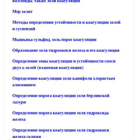
Коллоиды. также Золи коагуляция
Мер золит
Методы определения устойчивости и коагуляции золей
и суспензий
Мышьяка сульфид, золь порог коагуляции
Образование золя гидроокиси железа и его коагуляция
Определение зоны коагуляции и устойчивости смеси
двух ь золей (взаимная коагуляция)
Определение коагуляции золя канифоли хлористым
алюминием
Определение порога коагуляции золя берлинской
лазури
Определение порога коагуляции золя гидроксида
железа
Определение порога коагуляции золя гидроокиси
железа солями