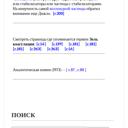
или стабилизаторы или частицы с стабилизаторами.
На инертность самой
коллоидной частицы
обратил
внимание еще Дюкло.
[c.320]
Смотреть страницы где упоминается термин
Золь
коагуляция
:
[c.54]
[c.139]
[c.181]
[c.181]
[c.181]
[c.263]
[c.263]
[c.54]
Аналитическая химия (1973) -- [
c.87
,
c.88
]
ПОИСК