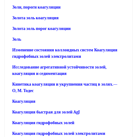
Золи, пороги коагуляции
Золота золь коагуляция
Золота золь порог коагуляции
Золь
Изменение состояния коллоидных систем Коагуляция
гидрофобных золей электролитами
Исследование агрегативной устойчивости золей,
коагуляция и седиментация
Кинетика коагуляции и укрупнения частиц в золях.—
О, М. Тодес
Коагуляция
Коагуляция быстрая для золей AgJ
Коагуляция гидрофобных золей
Коагуляция гидрофобных золей электролитами