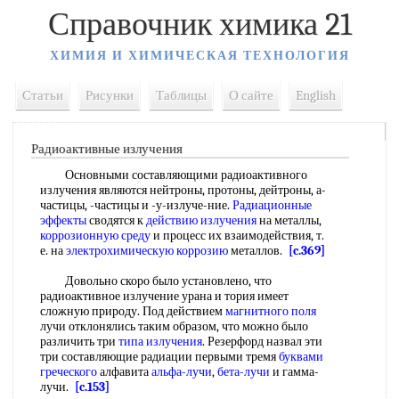
Справочник химика 21
ХИМИЯ И ХИМИЧЕСКАЯ ТЕХНОЛОГИЯ
Статьи
Рисунки
Таблицы
О сайте
English
Радиоактивные излучения
Основными составляющими радиоактивного
излучения являются нейтроны, протоны, дейтроны, а-
частицы, -частицы и -у-излуче-ние.
Радиационные
эффекты
сводятся к
действию излучения
на металлы,
коррозионную среду
и процесс их взаимодействия, т.
е. на
электрохимическую коррозию
металлов.
[c.369]
Довольно скоро было установлено, что
радиоактивное излучение урана и тория имеет
сложную природу. Под действием
магнитного поля
лучи отклонялись таким образом, что можно было
различить три
типа излучения
. Резерфорд назвал эти
три составляющие радиации первыми тремя
буквами
греческого
алфавита
альфа-лучи
,
бета-лучи
и гамма-
лучи.
[c.153]