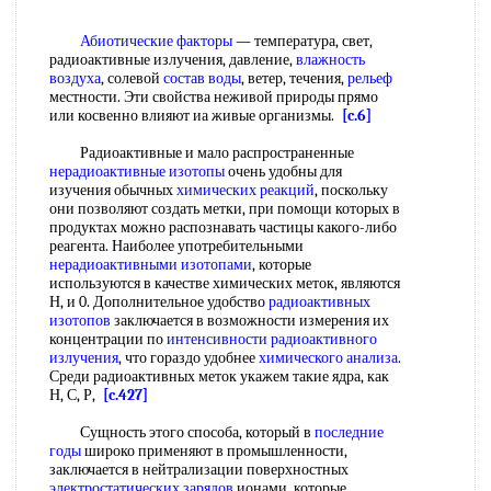
Абиотические факторы
— температура, свет,
радиоактивные излучения, давление,
влажность
воздуха
, солевой
состав воды
, ветер, течения,
рельеф
местности. Эти свойства неживой природы прямо
или косвенно влияют иа живые организмы.
[c.6]
Радиоактивные и мало распространенные
нерадиоактивные изотопы
очень удобны для
изучения обычных
химических реакций
, поскольку
они позволяют создать метки, при помощи которых в
продуктах можно распознавать частицы какого-либо
реагента. Наиболее употребительными
нерадиоактивными изотопами
, которые
используются в качестве химических меток, являются
Н, и 0. Дополнительное удобство
радиоактивных
изотопов
заключается в возможности измерения их
концентрации по
интенсивности радиоактивного
излучения
, что гораздо удобнее
химического анализа
.
Среди радиоактивных меток укажем такие ядра, как
Н, С, Р,
[c.427]
Сущность этого способа, который в
последние
годы
широко применяют в промышленности,
заключается в нейтрализации поверхностных
электростатических зарядов
ионами, которые