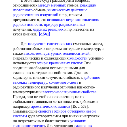
В этой главе будут рассмотрены вопросы,
относящиеся к
методу меченых
атомов,
реакциям
изотопного
обмена,
химическому действию
радиоактивных излучений
и пр., причем
предполагается, что
основные сведения
о
явлениях
радиоактивности
,
природе радиоактивных
излучений,
ядерных реакциях
и пр. известны из
курса физики.
[c.541]
Для
получения синтетических
смазочных масел,
работоспособных в широком интервале температур, а
также
высокотемпературных теплоносителей
,
гидравлических и охлаждающих
жидкостей
успешно
используются
эфиры кремниевых кислот
. Эти
соединения обладают весьма ценными для
смазочных материалов свойствами. Для них
характерны низкая летучесть, стойкость к
действию
высоких температур
,
солнечного света
и
радиоактивного излучения отличные вязкостно-
температурные и
электроизоляционные свойства
.
Правда, они не стойки к окислению, но их
стабильность довольно легко повысить добавками
например,
ароматических аминов
[15, с. 168].
Смазывающие
свойства эфиров
ортокремниевой
кислоты
удовлетворительны при низких нагрузках,
но недостаточны в более жестких
условиях
граничного трения
. Для улучшения
смазочных