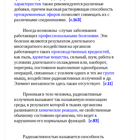
характеристик
также рекомендуются различные
добавки, причем высокая растворяющая способность
ортокремниевых эфиров
позволяет совмещать их с
различными соединениями.
[c.163]
Иногда возможны -случаи заболевания
работающих
профессиональными болезнями
. Эти
болезни являются результатом длительного
многократного воздействия на организм
работающего таких
производственных вредностей
,
как пыль,
ядовитые вещества
, сильный, шум, работа в
условиях длительного охлаждения или, наоборот,
перегрева, постоянное выполнение однообразных
операций, связанных с усилием одних и тех же
групп
мышц, воздействие радиоактивных излучений и др.
Элемент внезапности здесь также отсутствует.
[c.11]
Проникая в тело человека, радиоактивные
излучения вызывают так называемую ионизацию
среды, в результате которой в тканях организма
развиваются
химические реакции
, не свойственные
обычному состоянию организма, что ведет к
нарушению его нормальных функций.
[c.83]
Радиоактивностью называется снособность