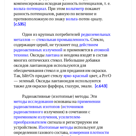
компенсирована исходная разность потенциалов, т. е.
вольта-потенциал
. При этом
вольтметр
покажет
разность потенциалов, равную по величине и
противоположную по знаку
вольта
-потен-цналу.
[c.535]
Один из крупных потребителей
редкоземельных
металлов
—
стекольная промышленность
. Стекло,
содержащее церий, не тускнеет под
действием
радиоактивных излучений
и применяется в
атомной
технике
. Оксиды
лантана
и неодима входят в состав
многих оптических стекол. Небольшие добавки
оксидов лантаноидов используются для
обесцвечивания стекол и для придания им окраски.
Так, ЫёгОз придает стеклу
ярко-красный
цвет, а РггО
— зеленый. Оксиды лантаноидов используются
также для окраски фарфора, глазури, эмали.
[c.643]
Радиоактивные (изотопные) методы. Эти
методы исследования
основаны на
применении
радиоактивных изотопов
(
источников
радиоактивного
излучения) в сочетании с
приемником излучения
,
усилителем-
преобразователем
сигнала и регистрируюн им
устройством.
Изотопные методы
используют для
онределеиия газового состава,
измерения плотности