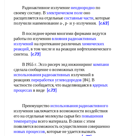
Радиоактивное излучение
неоднородно
по
своему составу. В
электрическом поле
оно
расщепляется на отдельные
составные части
, которые
получили наименование а-, р- и у-излучения.
[c.62]
В последнее время многими фирмами ведутся
работы по изучению
влияния радиоактивных
излучений
на протекание различных
химических
реакций
, в том числе и на реакции нефтехимического
синтеза.
[c.72]
В 1955 г. Эссо рисерч энд инжиниринг
компани
сделала сообщение о возможных путях
использования радиоактивных
излучений в
реакциях
переработки углеводородов
[84]. В
частности сообщается, что выделяющаяся в
ядерных
процессах
в виде
[c.72]
Преимущество
использования радиоактивного
излучения заключается в возможности воздействия
его на отдельные молекулы сырья без
повышения
температуры
всего материала. В связи с этим
появляется возможность осуществления совершенно
новых процессов
, которые не удается вызвать