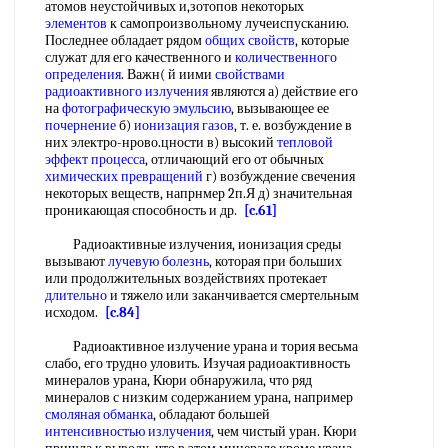
атомов неустойчивых и,зотопов некоторых
элементов
к самопроизвольному лучеиспусканию.
Последнее обладает рядом
общих свойств
, которые
служат для его качественного и
количественного
определения
. Важн( й иими
свойствами
радиоактивного излучения
являются а) действие его
на
фотографическую эмульсию
, вызывающее ее
почернение
б)
ионизация газов
, т. е. возбуждение в
них электро-нрово.цности в) высокий
тепловой
эффект процесса
, отличающий его от обычных
химических превращений
г) возбуждение свечения
некоторых веществ, напрнмер 2п.Я д) значительная
проникающая способность и др.
[c.61]
Радиоактивные излучения, ионизация среды
вызывают
лучевую болезнь
, которая при больших
или продолжительных воздействиях протекает
длительно
и тяжело или заканчивается смертельным
исходом.
[c.84]
Радиоактивное излучение урана и тория весьма
слабо, его трудно уловить. Изучая радиоактивность
минералов урана, Кюри обнаружила, что ряд
минералов с низким содержанием урана, например
смоляная обманка
, обладают большей
интенсивностью излучения
, чем чистый уран. Кюри