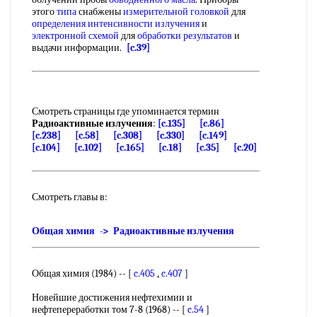
этого
типа
снабжены
измерительной головкой
для
определения интенсивности излучения
и
электронной схемой
для
обработки результатов
и
выдачи информации.
[c.39]
Смотреть страницы где упоминается термин
Радиоактивные излучения
:
[c.135]
[c.86]
[c.238]
[c.58]
[c.308]
[c.330]
[c.149]
[c.104]
[c.102]
[c.165]
[c.18]
[c.35]
[c.20]
Смотреть главы в:
Общая химия -> Радиоактивные излучения
Общая химия (1984) -- [
c.405
,
c.407
]
Новейшие достижения нефтехимии и
нефтепереработки том 7-8 (1968) -- [
c.54
]