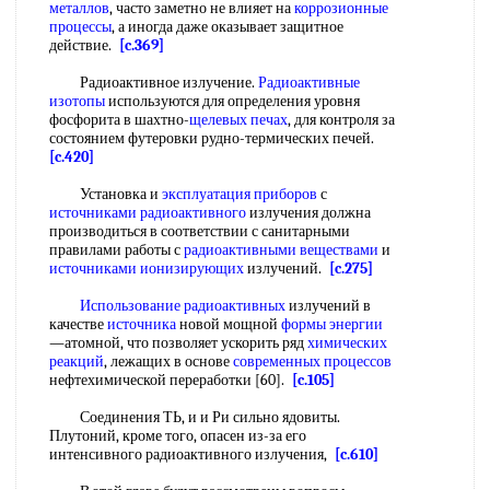
металлов
, часто заметно не влияет на
коррозионные
процессы
, а иногда даже оказывает защитное
действие.
[c.369]
Радиоактивное излучение.
Радиоактивные
изотопы
используются для определения уровня
фосфорита в шахтно-
щелевых печах
, для контроля за
состоянием футеровки рудно-термических печей.
[c.420]
Установка и
эксплуатация приборов
с
источниками радиоактивного
излучения должна
производиться в соответствии с санитарными
правилами работы с
радиоактивными веществами
и
источниками ионизирующих
излучений.
[c.275]
Использование радиоактивных
излучений в
качестве
источника
новой мощной
формы энергии
—атомной, что позволяет ускорить ряд
химических
реакций
, лежащих в основе
современных процессов
нефтехимической переработки [60].
[c.105]
Соединения ТЬ, и и Ри сильно ядовиты.
Плутоний, кроме того, опасен из-за его
интенсивного радиоактивного излучения,
[c.610]