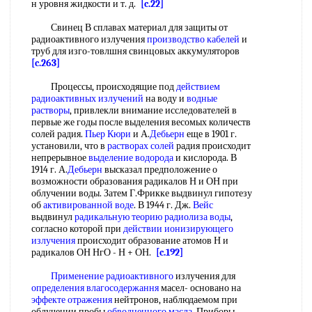
н уровня жидкости и т. д.
[c.22]
Свинец В сплавах материал для защиты от
радиоактивного излучения
производство кабелей
и
труб для изго-товлшня свинцовых аккумуляторов
[c.263]
Процессы, происходящие под
действием
радиоактивных излучений
на воду и
водные
растворы
, привлекли внимание исследователей в
первые же годы после выделения весомых количеств
солей радия.
Пьер Кюри
и А.
Дебьерн
еще в 1901 г.
установили, что в
растворах солей
радия происходит
непрерывное
выделение водорода
и кислорода. В
1914 г. А.
Дебьерн
высказал предположение о
возможности образования радикалов Н и ОН при
облучении воды. Затем Г.Фрикке выдвинул гипотезу
об
активированной воде
. В 1944 г. Дж.
Вейс
выдвинул
радикальную теорию радиолиза воды
,
согласно которой при
действии ионизирующего
излучения
происходит образование атомов Н и
радикалов ОН НгО - Н + ОН.
[c.192]
Применение радиоактивного
излучения для
определения влагосодержання
масел- основано на
эффекте отражения
нейтронов, наблюдаемом при
облучении пробы
обводненного масла
. Приборы