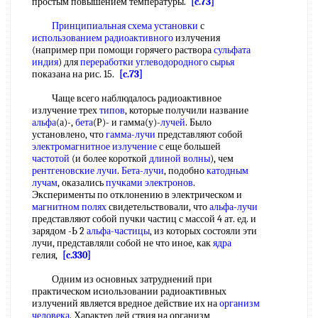
простым повышением температуры.
[c.73]
Принципиальная схема установки
с
использованием радиоактивного
излучения
(например при помощи горячего раствора
сульфата
индия
) для
переработки углеводородного сырья
показана на рис. 15.
[c.73]
Чаще всего наблюдалось радиоактивное
излучение трех
типов
, которые получили название
альфа
(а)-,
бета
(Р)- и гамма(у)-
лучей
. Было
установлено, что
гамма-лучи
представляют собой
электромагнитное излучение
с еще большей
частотой
(и более короткой
длиной волны
), чем
рентгеновские лучи
.
Бета-лучи
, подобно
катодным
лучам
, оказались
пучками электронов
.
Эксперименты по отклонению в электрическом и
магнитном полях
свидетельствовали, что
альфа-лучи
представляют собой пучки частиц с массой 4 ат. ед. и
зарядом -Ь 2
альфа-частицы
, из которых состояли эти
лучи, представляли собой не что иное, как
ядра
гелия,
[c.330]
Одним из основных затруднений при
практическом исиользовании радиоактивных
излучений является вредное действие их на
организм
человека
. Характер дей ствия на организм