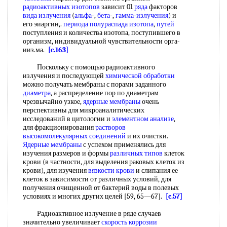
радиоактивных изотопов
зависит 01
ряда
факторов
вида излучения
(
альфа
-,
бета
-,
гамма-излучения
) и
его эиаргин,.
периода полураспада изотопа
,
путей
поступления и количества изотопа, поступившего в
организм, индивидуальной чувствительности орга-
ииз.ма.
[c.163]
Поскольку с помощью радиоактивного
излучения и последующей
химической обработки
можно получать мембраны с порами заданного
диаметра
, а распределение пор по диаметрам
чрезвычайно узкое,
ядерные мембраны
очень
перспективны для микроаналитических
исследований в цитологии и
элементном анализе
,
для фракционирования
растворов
высокомолекулярных соединений
и их очистки.
Ядерные мембраны
с успехом применялись для
изучения размеров и формы
различных типов
клеток
крови (в частности, для выделения раковых клеток из
крови), для изучения
вязкости крови
и слипания ее
клеток в зависимости от различных условий, для
получения очищенной от бактерий воды в полевых
условиях и многих других целей [59, 65—67].
[c.57]
Радиоактивное излучение в ряде случаев
значительно увеличивает
скорость коррозии