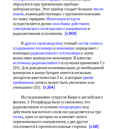
образуются при применении прибора-
нейтрализатора. Этот прибор создает большое
число
ионов
, взаимодействующих с противоположными
по знаку зарядами.
Ионизация воздуха
осуществляется двумя
способами действием
электрического поля
высокого напряжения
и
радиоактивным излучением.
[c.342]
В
других производствах
точный
состав латекса
(
содержание полимера
и
мономера
) определяют с
помощью
радиоактивного плотномера
и затем
вычисляют конверсию мономеров. В качестве
источника радиоактивного
излучения применяют Сз
[24]. Для доведения полимеризации до необходимой
конверсии в конце батареи имеется несколько
аппаратов вместимостью 2 м , в которых
время
пребывания
латекса может быть увеличено или
уменьшено [25].
[c.254]
Исследованиями супругов Кюри и английского
физика Э. Резерфорда было установлено, что
радиоактивное излучение
неоднородно
иод
действием магннтного поля оно разделяется на три
пучка
, один из которых не изменяет своего
первоначального направления, а два другие
отклоняются в противоположные стороны.
[c.58]