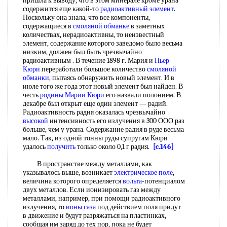
пришла к выводу, что в этом минерале кроме урана
содержится еще какой-то
радиоактивный элемент
.
Поскольку она знала, что все компоненты,
содержащиеся в
смоляной обманке
в заметных
количествах, нерадиоактивны, то неизвестный
элемент, содержание которого заведомо было весьма
низким, должен был быть чрезвычайно
радиоактивным . В течение 1898 г. Мария и
Пьер
Кюри
переработали большое количество
смоляной
обманки
, пытаясь обнаружить новый элемент. И в
июле того же года этот новый элемент был найден. В
честь
родины
Марии Кюри
его назвали полонием. В
декабре был открыт еще один элемент — радий.
Радиоактивность радня оказалась чрезвычайно
высокой
интенсивность его излучения в 300 ООО раз
больше, чем у урана. Содержание радия в руде весьма
мало. Так, из одной тонны руды супругам Кюри
удалось
получить
только около 0,1 г радия.
[c.146]
В пространстве между металлами, как
указывалось выше, возникает
электрическое поле
,
величина которого определяется
вольта
-потенциалом
двух металлов. Если ионизировать газ между
металлами, например, при помощи радиоактивного
излучения, то
ионы газа
под действием поля придут
в движение и будут разряжаться на пластинках,
сообщая им заряд до тех пор, пока не будет